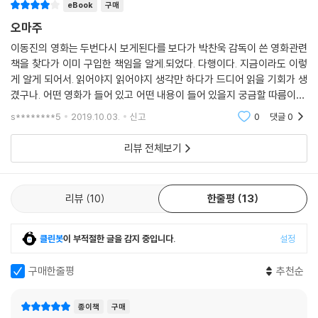
eBook
구매
오마주
이동진의 영화는 두번다시 보게된다를 보다가 박찬욱 감독이 쓴 영화관련
책을 찾다가 이미 구입한 책임을 알게.되었다. 다행이다. 지금이라도 이렇
게 알게 되어서. 읽어야지 읽어야지 생각만 하다가 드디어 읽을 기회가 생
겼구나. 어떤 영화가 들어 있고 어떤 내용이 들어 있을지 궁금할 따름이다.
이제 박찬욱의 세계로 들어가보도록 하자꾸나. 박찬욱이라는 작가의 영화
s********5
2019.10.03.
신고
0
댓글
0
평론으로
리뷰 전체보기
리뷰
10
한줄평
13
클린봇
이 부적절한 글을 감지 중입니다.
설정
구매한줄평
추천순
종이책
구매