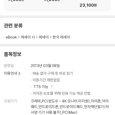
2. 균열과 냉기
23,100
원
거대한 환영歡迎 아이스 스톰
불 질러! 광란의 사랑
관련 분류
결혼한 여자의 마지막 숨결 사랑과 경멸
금발은 신사를 안 좋아한다 마돈나의 수잔을 찾아서
eBook
에세이 시
에세이
한국 에세이
매춘의 은밀한 매력 세브린느 1
노 브라, 노 머시 어둠의 표적 1
불꽃 속에 죽다 에이리언 3
품목정보
마리는 더이상 여기 살지 않는다 니키타
메건·매그넘·메트로폴리스 블루 스틸
발행일
2013년 03월 08일
여피, 지옥에 가다 장미의 전쟁
이용안내
배송 없이 구매 후 바로 읽기
세 여자와 아기 바구니 이스트윅의 악녀들
이용기간 제한없음
가족 게임 한나와 그 자매들
TTS 가능
모르는 여인으로부터의 고백 또다른 여인
저작권 보호를 위해 인쇄 기능 제공 안함
꿈을 꾸듯이 잠들고 싶다 아이다호
지원기기
크레마,PC(윈도우 - 4K 모니터 미지원),아이폰,아이
홍콩보다 낯선 곳을 향해 가는 미스터리 트레인 아비정전
패드,안드로이드폰,안드로이드패드,전자책단말기(저
시체 강탈자의 침공 스탠 바이 미
사양 기기 사용 불가),PC(Mac)
나는 고백한다 마더 나이트