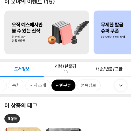
이 분야의 이벤트
15
리뷰/한줄평
도서정보
배송/반품/교환
23
개
목차
저자 소개
관련분류
품목정보
이 상품의 태그
#영화