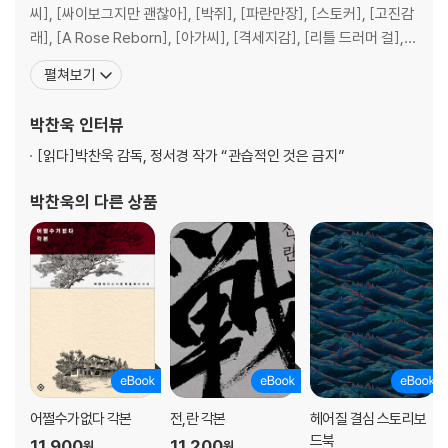
누가 조커를 모함했는가 배트맨
씨], [싸이보그지만 괜찮아], [박쥐], [파란만장], [스토커], [고진감
제4의 사나이 토탈 리콜
래], [A Rose Reborn], [아가씨], [격세지감], [리틀 드러머 걸],
스팔타커스 혹은 : 그들이 굴종을 멈추고 자유를 사랑하게 된 경위 스팔타
[일장춘몽], [헤어질 결심] 등의 작품을 만들었다. 지은 책으로 『박찬
펼쳐보기
커스
욱의 몽타주』 『박찬욱의 오마주』 『박쥐 각본』 『아가씨 각본』 『친절한
락 코리도 알카트라즈 탈출
금자씨 각본』 『싸이보그지만 괜찮아 각본』 『박쥐 각본
박찬욱
인터뷰
로프 크루서블
품행 제로 이유 없는 반항
[읽다]
박찬욱 감독, 정서경 작가 “관습적인 것은 금지”
양키 시니컬 댄디 카사블랑카
누가 노래하는지 보아라 사랑은 비를 타고
박찬욱
의 다른 상품
검으나 땅에 희나 백성 얼지 마, 죽지 마, 부활할 거야
나팔 위의 인생 모베터 블루스
오픈 워터 억수탕
킹덤 오브 헬스 로드 투 웰빌
책과 검의 로맨스 소오강호
좀비, 신의 분노 죽음의 날
운명―피곤한 죽음 죽음의 카운트다운
사이공의 붉은 장미 영웅본색 3
흐르는 강물처럼 텐 미니츠`─`트럼펫
어쩔수가없다 각본
전,란 각본
헤어질 결심 스토리보
드북
11,900
11,200
원
원