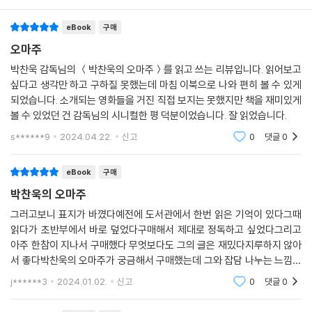
eBook
구매
오마주
박찬욱 감독님의 ＜박찬욱의 오마주＞를 읽고 쓰는 리뷰입니다. 읽어보고
싶다고 생각만 하고 구하질 못했는데 마침 이북으로 나와 편히 볼 수 있게
되었습니다. 소개되는 영화들을 거진 직접 보지는 못했지만 책을 재미있게
볼 수 있었던 건 감독님의 시니컬한 평 덕분이었습니다. 잘 읽었습니다.
s******9
2024.04.22.
신고
0
댓글
0
eBook
구매
박찬욱의 오마주
그러고보니 표지가 바꼈다예전에 도서관에서 한번 읽은 기억이 있다그때
읽다가 초반부에서 바로 덮었다구매해서 제대로 정독하고 싶었다그리고
아주 한참이 지나서 구매했다 무엇보다도 그의 글은 재밌다지루하지 않아
서 좋다박찬욱의 오마주가 궁금해서 구매했는데 그와 잡담 나누는 느낌이
랄까영화에 대한 글도 흥미로운 부분이 많아서 많이 찾아보고 다시 읽어보
j******3
2024.01.02.
신고
0
댓글
0
고를 반복했다박찬욱