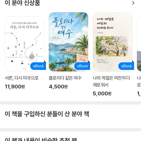
이 분야 신상품
서른, 다시 미국으로
플로리다 같은 여수
나의 계절은 여전히 다
나
채로워서
로
11,900
4,500
원
원
5,000
1
원
이 책을 구입하신 분들이 산 분야 책
이 책과 내용이 비슷한 추천 책