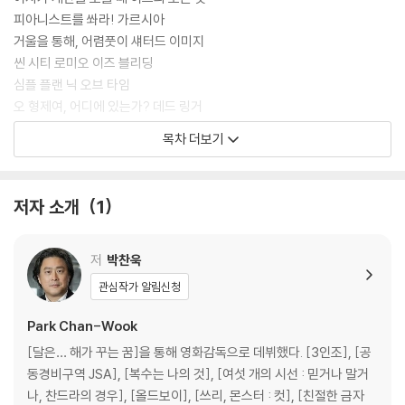
피아니스트를 쏴라! 가르시아
거울을 통해, 어렴풋이 섀터드 이미지
씬 시티 로미오 이즈 블리딩
심플 플랜 닉 오브 타임
오 형제여, 어디에 있는가? 데드 링거
교사형 살인에 관한 짧은 필름
목차 더보기
독버섯의 치명적 매력 마타도르
연애의 목적 섹스의 반대말
40,000번의 구타 분노의 주먹
저자 소개
1
길의 왕과 난폭한 천사들 매드 맥스
인생유전 제3의 기회
배드 랜즈 브레이크 다운
저
박찬욱
영화 카메라를 든 사람 ’84 찰리 모픽
관심작가 알림신청
중절모=브레인 가드 밀러스 크로싱
총알에 관해 서부극이 알고 있는 두세 가지 것들 허망한 경주
Park Chan-Wook
서부 잔다르크의 수난 자니 기타
[달은… 해가 꾸는 꿈]을 통해 영화감독으로 데뷔했다. [3인조], [공
뽀빠이, 더 폴리스맨 프렌치 커넥션
동경비구역 JSA], [복수는 나의 것], [여섯 개의 시선 : 믿거나 말거
개 같은 날의 오후 글로리아
나, 찬드라의 경우], [올드보이], [쓰리, 몬스터 : 컷], [친절한 금자