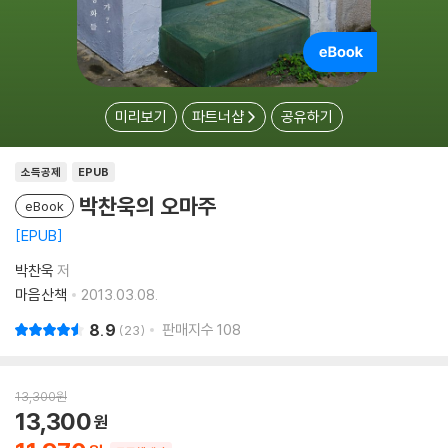
미리보기
파트너샵
공유하기
소득공제
EPUB
박찬욱의 오마주
eBook
EPUB
박찬욱
저
마음산책
2013.03.08.
8.9
판매지수
108
23
13,300
원
13,300