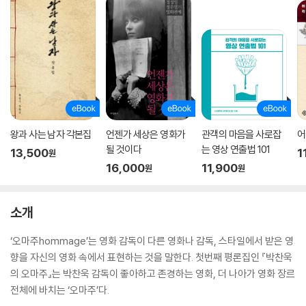
왕과 사는 남자 각본집
언젠가 세상은 영화가
관객의 마음을 사로잡
어
될 것이다
는 영상 연출법 101
13,500
1
원
16,000
11,900
원
원
소개
‘오마주hommage’는 영화 감독이 다른 영화나 감독, 스타일에서 받은 영
향을 자신의 영화 속에서 표현하는 것을 말한다. 첫번째 평론집인 『박찬욱
의 오마주』는 박찬욱 감독이 좋아하고 존경하는 영화, 더 나아가 영화 장르
전체에 바치는 ‘오마주’다.