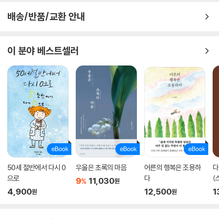
배송/반품/교환 안내
이 분야 베스트셀러
50세 절반에서 다시 0
우울은 초록의 마음
어른의 행복은 조용하
다
으로
다
(
9
11,030
%
원
4,900
12,500
1
원
원