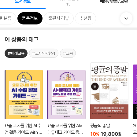
도서정보
배송/반품/교환
13
련분류
품목정보
출판사 리뷰
추천평
이 상품의 태그
#미래교육
#교사역량향상
#교육
요즘 교사를 위한 AI 수
요즘 교사를 위한 AI×
평균의 종말
2
업 활용 가이드 with 2
에듀테크 가이드 음악
교
10
19,800
%
원