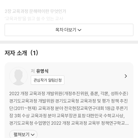
2장 교육과정 문해력이란 무엇인가
‘교육과정’을 읽고 쓸 수 있는 교사
교육과정 문해력, 文解와 活用의 콜라보레이션
목차 더보기
교사, Delivery에서 Designer가 되다
학습목표라는 유리천장 깨기
치명적인 평가 문해력
저자 소개
1
교사별 교육과정
교과서 개발팀 vs. 학습(수업)공동체
교육과정 문해력, 디테일을 더하다
저
유영식
교육과정 문해력에 따른 4가지 운영 사례
관심작가 알림신청
교육과정 문해력 Self Test
2022 개정 교육과정 개발위원(개정추진위원, 총론, 각론, 성취수준)
3장 교육과정-수업-평가-기록 일체화, 어디까지 가 봤니?
경기도교육과정 개발위원 경기도교육청 교육과정 및 평가 정책 추진
교과서로 하나였던 교육과정-수업-평가, 균열이 생기기 시작하다
단(2011~현재) 교육과정 분야 전국현장교육연구대회 1등급 푸른기
교육과정-수업-평가-기록 일체화, 과학으로 증명하다
장 3회 수상 교육과정 분야 교육부장관 표창 대한민국 수학교사상,
교-수-평-기에 ‘주제’를 입히다
경기도교육청 수업명인 2022 개정 교육과정 교육부 정책연구학교
학교별&교사별 교육과정-수업-평가-기록
담당(2023) 전국 17개 시·도 교육청 및 교육연수원 교육과정-수업-
펼쳐보기
평가 및 학교자율시간 주제 교감자격, 1급정교사 자격, 신규교사, 수