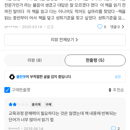
전문가인가 라는 물음이 생겼고 대답은 잘 모르겠다 였다. 이 책을 읽기 전
화임을 제시하고, 교육과정-수업-평가-기록 일체화를 과학적인 관점에
교육과정 재구성, 배움중심수업, 과정중심평가 세 분야의 출발은 교육과
까진 말이다. 이 책을 읽고 다는 아니어도 적어도 실마리를 찾았다.-책을
서 설명하였다.
정 문해력이다. 교육과정 문해력을 키우기 위한 구체적인 20가지 실천 사
읽는 중반부터 어서 책을 덮고 성취기준을 찾고 싶었다. 성취기준을 요소
4장에서는 교육과정 문해력을 바탕으로 학생의 성장과 발달을 지원하고
항을 제시한 이 책은 현장 교사들의 교육과정-수업-평가 역량 강화를 위
별로 분석하여 평가요소를 추출해 수행과제를 만들고 싶다. 이를 활용하는
d****m
2020.03.14.
신고
0
댓글
0
미래교육에서 강조하는 역량을 키우고 평가할 수 있는 과정중심평가에 대
해서 꼭 필요한 책이라 생각된다.
체육수업을 진
하여 논하였다. 과정중심평가를 평가 이론에 국한된 설명이 아닌 교육과정
- 전영미 (충청북도교육청 장학사)
리뷰 전체보기
과 수업 연계 관점에서 설명하고, 실천을 위한 현실적인 관점에서 분석하
고 설명하였다.
5장에서는 교육과정 문해력, 교육과정-수업-평가-기록 일체화, 과정중
리뷰
8
한줄평
5
심평가를 교실에서 실천할 수 있는 구체적인 실천 방법과 사례를 제시하였
다. 교육과정 문해력을 키우고, 과정중심평가를 실천하여 교육과정-수업-
평가-기록을 일체화할 수 있는 20가지 실천 방법인 Core 20을 제시하여
클린봇
이 부적절한 글을 감지 중입니다.
설정
단순 앎으로 끝나는 책이 아닌 구체적 실천으로 연결될 수 있는 책이 될 수
구매한줄평
추천순
있도록 하였다.
6장에서는 이 책의 전체 내용을 정리하면서 미래교육을 위한 교사의 교육
과정 역량을 그림 한 장으로 정리하는 ‘미래교육 빅픽처’를 제시하였다.
종이책
구매
교육과정 문해력이 필요하다는 것은 알겠는데 책 내용에 반복되는
단어가 너무 많아서 읽기 힘
t****1
2019.06.14.
2