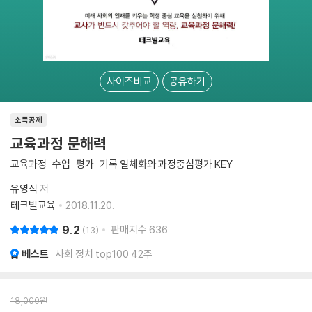
사이즈비교
공유하기
소득공제
교육과정 문해력
교육과정-수업-평가-기록 일체화와 과정중심평가 KEY
유영식
저
테크빌교육
2018.11.20.
9.2
판매지수
636
13
베스트
사회 정치 top100 42주
18,000
원