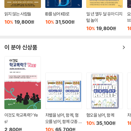
읽지 않는 사람들
IB를 넘어 KB로
일 년 열두 달 유아 디지
요
털 놀이
브
10
19,800
10
31,500
%
%
원
원
h
10
19,800
1
%
원
이 분야 신상품
이것도 학교폭력? Ye
차별을 넘어, 함께, 혐
혐오을 넘어, 함께
차
s!
오를 넘어, 함께 (2종 세
10
35,100
1
%
원
트)
2,800
10
65,700
%
원
원