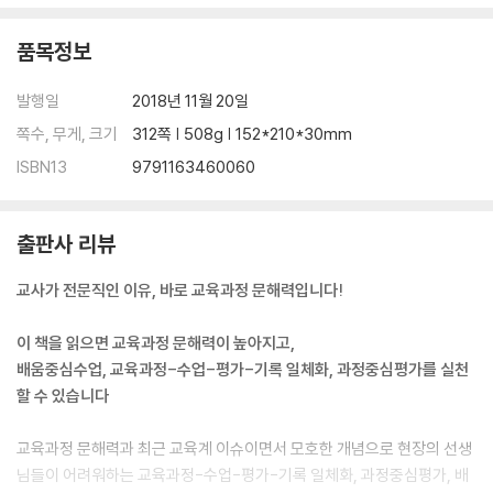
Core 8 애매모호한 배움중심수업, 연막 걷어내기
Core 9 학습목표, 핵심 질문으로 바꿔 보자
품목정보
Core 10 수업을 보는 새로운 눈
Core 11 교-수-평-기 일체화, 과정중심평가, 역량을 담은 배움 계단 수업
발행일
2018년 11월 20일
모형
쪽수, 무게, 크기
312쪽 | 508g | 152*210*30mm
Core 12 교-수-평-기 일체화와 과정중심평가 수업 지도안 짜는 법
Core 13 평가 문서 바르게 읽고 쓰는 법
ISBN13
9791163460060
Core 14 평가 문해력을 결정하는 2가지 포인트
Core 15 평가 도구, 하나만 바꿔 보자
출판사 리뷰
Core 16 명의가 되는 루브릭 만드는 법
Core 17 성장을 위한 피드백의 조건과 전략
교사가 전문직인 이유, 바로 교육과정 문해력입니다!
Core 18 진정한 소통을 위한 기록과 가정통지
Core 19 과정중심평가
이 책을 읽으면 교육과정 문해력이 높아지고,
Core 20 교육과정-수업-평가-기록의 일체화
배움중심수업, 교육과정-수업-평가-기록 일체화, 과정중심평가를 실천
할 수 있습니다
6장 교육과정으로 그리는 미래교육 빅픽처
미래교육의 교육과정-수업-평가-기록
교육과정 문해력과 최근 교육계 이슈이면서 모호한 개념으로 현장의 선생
교육과정 문해력 이전에 교육과정 전달력이다
님들이 어려워하는 교육과정-수업-평가-기록 일체화, 과정중심평가, 배