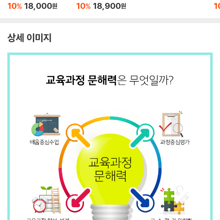
022 개정 교육과정
&미술 수업 편 with 20
10
18,000
10
18,900
1
%
%
원
원
22 개정 교육과정
상세 이미지