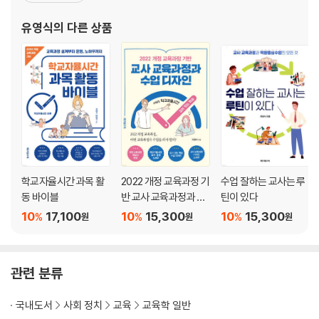
4장 과정중심평가, 논란에 마침표 찍기
석교사, 신규전문직 직무 연수 강사 EBS교육대토론(교육과정 개
유영식
의 다른 상품
교육과정을 알면 과정중심평가가 보인다
혁), 미래교육플러스 패널 출연 티처
과정중심평가, 평가 백화점?
과정중심평가, 포인트는 이거다
과정중심평가 피드백, 하나만 바꾸면 된다
과정중심평가로 교육과정-수업-평가 일체화하기
과정중심평가, 수업은 어떻게 할까?
과정중심평가, 이상과 현실
5장 교육과정 문해력 Core 20
학교자율시간 과목 활
2022 개정 교육과정 기
수업 잘하는 교사는 루
교육과정 문해력 Core 20
동 바이블
반 교사 교육과정과 수
틴이 있다
Core 1 Must와 Recommend
업 디자인
10
17,100
10
15,300
10
15,300
%
%
%
원
원
원
Core 2 교육과정 총론 읽는 법
Core 3 교육과정 각론 읽는 법
Core 4 미래교육의 등대 ‘역량’ A to Z
Core 5 교육과정 5가지 설계 원리
관련 분류
Core 6 교과서 골라 쓰는 법
Core 7 성취기준 사용설명서
국내도서
사회 정치
교육
교육학 일반