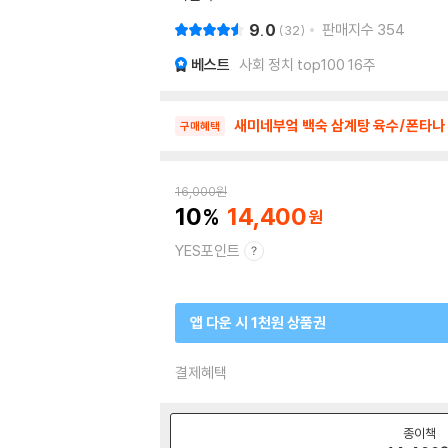
9.0
판매지수
354
32
베스트
사회 정치 top100 16주
새미네부엌 백숙 삼계탕 육수/폰타나 
구매혜택
16,000
원
10
14,400
YES포인트
앱 다운 시 1천원 상품권
결제혜택
종이책