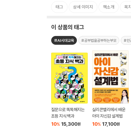
태그
상세 이미지
책소개
목
이 상품의 태그
#AI시대교육
#공부법을공부하는부모
#인
질문으로 똑똑해지는
실리콘밸리에서 배운
초등 지식 백과
아이 자신감 설계법
10
15,300
10
17,100
%
%
원
원