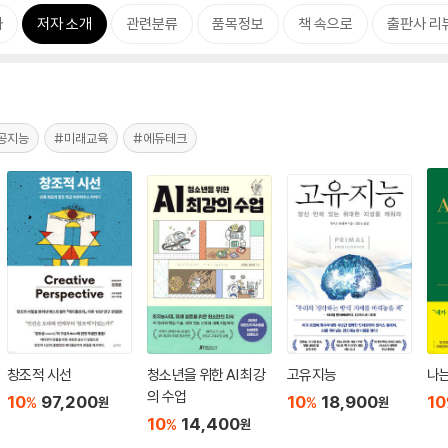
차
저자 소개
관련분류
품목정보
책 속으로
출판사 리
공지능
#미래교육
#에듀테크
창조적 시선
청소년을 위한 AI 최강
고유지능
나는
의 수업
10
97,200
10
18,900
10
%
%
원
원
10
14,400
%
원