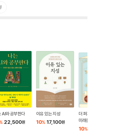
뷰
 AI와 공부한다
이유 있는 지성
더 퍼지, AI 시대 누가
뇌과학자
미래를 이끄는가
을 읽습
22,500
10
17,100
%
%
원
원
10
16,020
10
1
%
%
원