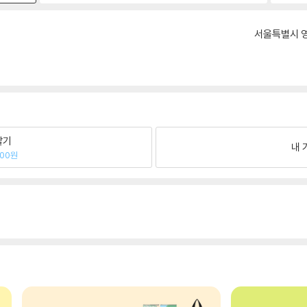
서울특별시 영
팔기
내 
900원