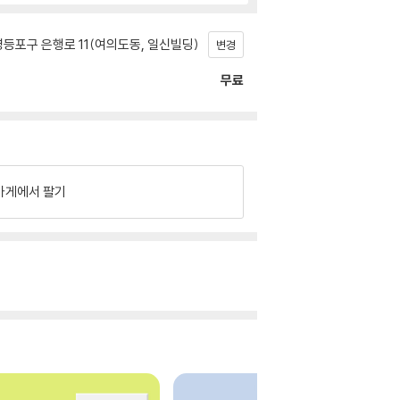
등포구 은행로 11(여의도동, 일신빌딩)
변경
무료
가게에서 팔기