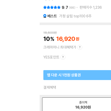
9.7
판매지수
1,236
66
베스트
가정 살림 top100 6주
18,800
원
10
16,920
크레마머니 최대혜택가
YES포인트
앱 다운 시 1천원 상품권
결제혜택
종이책
16,920
원