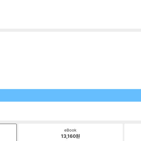
eBook
13,160
원