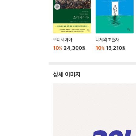
오디세이아
니체의 초월자
10
24,300
10
15,210
%
%
원
원
상세 이미지