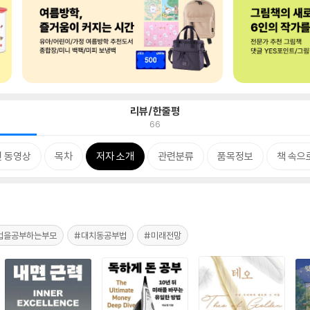
리뷰/한줄평
66
 동영상
목차
저자 소개
관련분류
품목정보
책 속으
법을공부하는부모
#대치동공부법
#미래전망