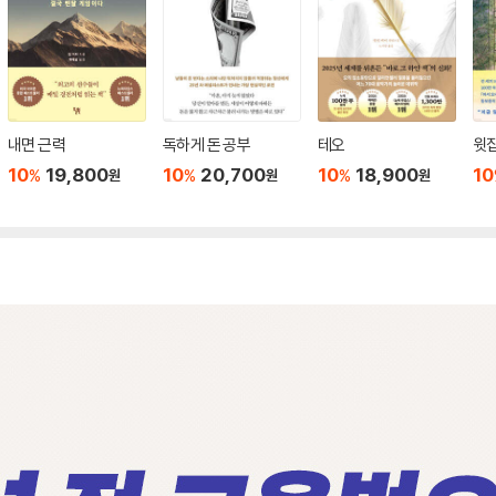
내면 근력
독하게 돈 공부
테오
윗집
10
19,800
10
20,700
10
18,900
10
%
%
%
원
원
원