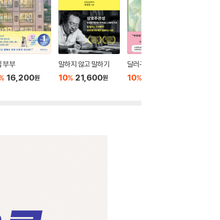
 부부
말하지 않고 말하기
달러구트 꿈 백화점 0
위버멘
16,200
10
21,600
10
16,020
10
1
%
%
%
%
원
원
원