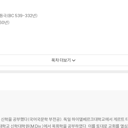
극(BC 539-332년)
60년)
목차 더보기
AD 6-41년)
44년)
)에서 신학을 공부했다(국어국문학 부전공). 독일 하이델베르크대학교에서 게르트 타이
회신학대학교 신학대학원(M.Div.)에서 목회학을 공부하였다. 이를 토대로 교회를 