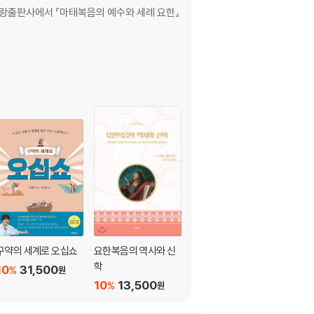
페터랑출판사에서 『마태복음의 예수와 세례 요한』
구약의 세계로 오십쇼
요한복음의 역사와 신
간추린 마가복음 주석
학
10
31,500
10
13,500
%
%
원
원
10
13,500
%
원