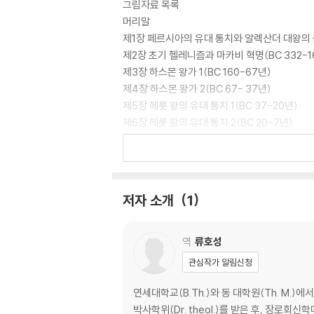
그림자료 목록
머리말
제1장 페르시아의 유대 통치와 알렉산더 대왕의 등
제2장 초기 헬레니즘과 마카비 혁명(BC 332-1
제3장 하스몬 왕가 1(BC 160-67년)
제4장 하스몬 왕가 2(BC 67- 37년)
제5장 헤롯 왕의 유대 통치 1(BC 37-20년)
제6장 헤롯 왕의 유대 통치 2(BC 20-7년)
제7장 헤롯 왕의 유대 통치 3(BC 7-AD 6년)
제8장 헤롯 왕국의 분할과 제1차 로마 총독 시대(
제9장 헤롯 아그립바 1세의 통치 시대(AD 41-
제10장 제2차 로마 총독 시대(AD 44-70년)
저자 소개
1
제11장 요세푸스의 자서전
제12장 아피온 반박문
역
류호성
관심작가 알림신청
연세대학교(B.Th.)와 동 대학원(Th. M.
박사학위(Dr. theol.)를 받은 후, 장로