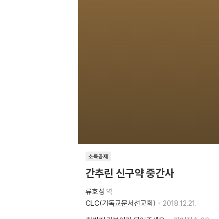
소득공제
간추린 신구약 중간사
류호성
역
CLC(기독교문서선교회)
2018.12.21.