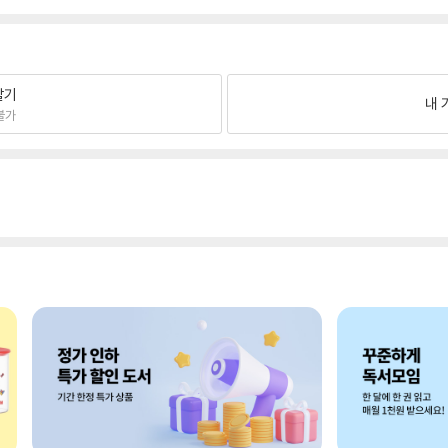
팔기
내 
불가