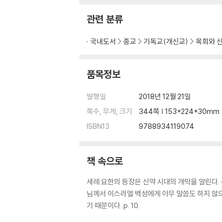
관련 분류
국내도서
종교
기독교(개신교)
목회와 
품목정보
발행일
2018년 12월 21일
쪽수, 무게, 크기
344쪽 | 153*224*30mm
ISBN13
9788934119074
책 속으로
세례 요한의 등장은 신약 시대의 개막을 알린다.
님께서 이스라엘 백성에게 아무 말씀도 하지 않으신
기 때문이다. p. 10.