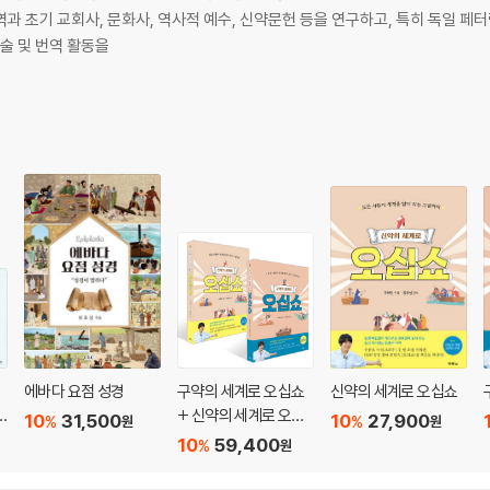
과 초기 교회사, 문화사, 역사적 예수, 신약문헌 등을 연구하고, 특히 독일 
저술 및 번역 활동을
에바다 요점 성경
구약의 세계로 오십쇼
신약의 세계로 오십쇼
+ 신약의 세계로 오십
10
31,500
10
27,900
%
%
원
원
쇼 세트
10
59,400
%
원