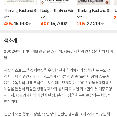
Thinking, Fast and Sl
Nudge: The Final Edi
Thinking, Fast and Sl
N
ow
tion
ow
2
40
15,900
40
15,700
20
27,200
%
%
%
원
원
원
책소개
2002년부터 기다려왔던 단 한 권의 책, 행동경제학과 인지심리학의 바이
블!
사상 최초로 노벨 경제학상을 수상한 천재 심리학자가 밝혀낸, 누구도 생
각지 못했던 인간의 2가지 사고체계-‘빠른 직관’과 ‘느린 이성’의 충돌과
융합을 독창적 사례 분석으로 도출해낸 명저이다. 300년 전통경제학의 프
레임을 완전히 뒤엎은 행동경제학의 창시자 대니얼 카너먼의 첫 대중교양
서이자, 행동경제학의 기원과 탄생, 발전 과정을 한눈에 통찰하는 혁명적
역작이다.
인간의 모든 행동과 생활, 즉 인생의 근원인 생각을 크게 2가지로 구분해