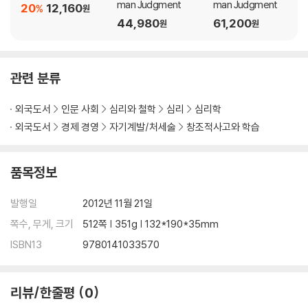
man Judgment
man Judgment
20
12,160
%
원
44,980
61,200
원
원
관련 분류
외국도서
인문 사회
심리와 철학
심리
심리학
외국도서
경제 경영
자기계발/처세술
창조적사고와 학습
품목정보
발행일
2012년 11월 21일
쪽수, 무게, 크기
512쪽 | 351g | 132*190*35mm
ISBN13
9780141033570
리뷰/한줄평
0