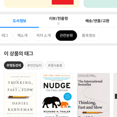
리뷰/한줄평
도서정보
배송/반품/교환
0
태그
책소개
저자 소개
관련분류
품목정보
이 상품의 태그
#행동경제
#인간심리
#잠시쉼표