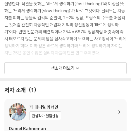
설명한다. 직관을 뜻하는 ‘빠르게 생각하기(fast thinking)'와 이성을 뜻
하는 ’느리게 생각하기(slow thinking)'가 바로 그것이다. 달려드는 자동
차를 피하는 동물적 감각의 순발력, 2+2의 정답, 프랑스의 수도를 떠올리
는 것처럼 완전히 자동적인 개념과 기억의 정신활동이 ‘빠르게 생각하
기’이다. 반면 전문가의 해결책이나 354 x 687의 정답처럼 머릿속에 즉
시 떠오르지 않는 문제의 답을 심사숙고하여 노력하는 사고방식이 ‘느리게
생각하기’이다. 이와 같은 빠르게 생각하기와 느리게 생각하기의 차이는
지난 25년 동안 수많은 심리학자들의 단골 연구 주제였다.
대니얼 카너먼은 ‘시스템 1’과 ‘시스템 2’라는, 빠른 생각과 느린 생각을 유
책소개 더보기
발하는 두 주체의 은유를 들어 흥미로운 인간의 정신생활을 적나라하게 설
명한다. 직관적인 시스템 1은 경험이 제공하는 것보다 더 큰 영향력을 발휘
하며, 우리가 내리는 수많은 선택과 판단을 은밀하게 조종한다. 이 책은 대
저자 소개
1
부분 시스템 1의 작동 방식과 그것과 시스템 2 사이의 상호 영향을 마치 두
명의 등장인물이 나오는 한 편의 사이코드라마처럼 흥미롭게 다루고 있다.
저
대니얼 카너먼
관심작가 알림신청
The New York Times Bestseller, acclaimed by author such as
Daniel Kahneman
Freakonomics co-author Steven D. Levitt, Black Swan author