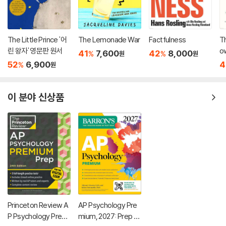
The Little Prince '어
The Lemonade War
Factfulness
Th
린 왕자' 영문판 원서
o
41
7,600
42
8,000
%
%
원
원
52
6,900
4
%
원
이 분야 신상품
Princeton Review A
AP Psychology Pre
P Psychology Premi
mium, 2027: Prep B