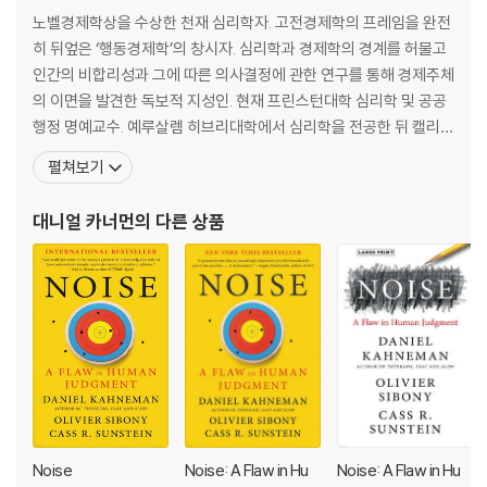
Nassim Nicholas Taleb and Nudge co-author Richard Thaler, T
노벨경제학상을 수상한 천재 심리학자. 고전경제학의 프레임을 완전
hinking Fast and Slow offers a whole new look at the way our
히 뒤엎은 ‘행동경제학’의 창시자. 심리학과 경제학의 경계를 허물고
minds work, and how we make decisions.
인간의 비합리성과 그에 따른 의사결정에 관한 연구를 통해 경제주체
의 이면을 발견한 독보적 지성인. 현재 프린스턴대학 심리학 및 공공
Why is there more chance we'll believe something if it's in a bo
행정 명예교수. 예루살렘 히브리대학에서 심리학을 전공한 뒤 캘리포
ld type face?
니아대학 버클리 캠퍼스에서 심리학 박사학위를 받았다. 미시건대학
펼쳐보기
과 케임브리지대학 응용심리연구소 과학자, 인지연구센터 연구원으
Why are judges more likely to deny parole before lunch?
로 활동했으며, 하버드대학에서 심리학을 강의했다. 비즈니스와 사
대니얼 카너먼
의 다른 상품
회공헌 분야 컨설팅 회사인 ‘더 그레이티스트 굿The Greatest Go
Why do we assume a good-looking person will be more comp
etent?
The answer lies in the two ways we make choices: fast, intuiti
ve thinking, and slow, rational thinking. This book reveals how
our minds are tripped up by error and prejudice (even when w
e think we are being logical), and gives you practical techniqu
es for slower, smarter thinking. It will enable to you make bett
er decisions at work, at home, and in everything you do.
Noise
Noise: A Flaw in Hu
Noise: A Flaw in Hu