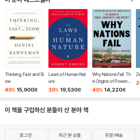
Thinking, Fast and Sl
Laws of Human Nat
Why Nations Fail: Th
Z
ow
ure
e Origins of Power,
2
Prosperity, and Pov
40
15,900
30
19,530
40
14,220
%
%
%
원
원
원
erty
이 책을 구입하신 분들이 산 분야 책
로그인
최근 본 상품
주문/배송