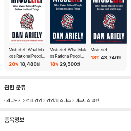
Misbelief : What Ma
Misbelief: What Mak
Misbelief
kes Rational People
es Rational People B
18
43,740
%
원
Believe Irrational Thi
elieve Irrational Thin
20
18,480
18
29,500
%
%
원
원
ngs
gs
관련 분류
외국도서
경제 경영
경영/비즈니스
비즈니스 일반
품목정보