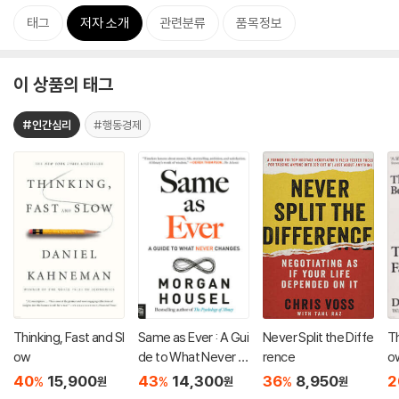
태그
저자 소개
관련분류
품목정보
이 상품의 태그
#인간심리
#행동경제
Thinking, Fast and Sl
Same as Ever : A Gui
Never Split the Diffe
Th
ow
de to What Never C
rence
o
hanges
40
15,900
43
14,300
36
8,950
2
%
%
%
원
원
원