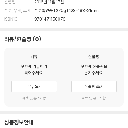
발행일
2016년 11월 17일
쪽수, 무게, 크기
쪽수확인중 | 270g | 128*198*21mm
ISBN13
9781471156076
리뷰/한줄평
0
리뷰
한줄평
첫번째 리뷰어가
첫번째 한줄평을
되어주세요.
남겨주세요.
리뷰 쓰기
한줄평 쓰기
혜택 및 유의사항
혜택 및 유의사항
상품정보안내