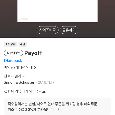
사이즈비교
공유하기
소득공제
수입
Payoff
직수입양서
Hardback
바인딩/에디션 안내
댄 애리얼리
저
Simon & Schuster
2016.11.17.
첫번째 리뷰어가 되어주세요
직수입외서는 변심/착오로 인해 주문을 취소할 경우
해외주문
취소수수료 20%
가 부과됩니다.