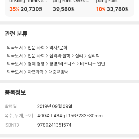
of Killing: The Inventi
ping Point: Overstor
pping Point
on of an Epidemic
ies, Superspreader
35
20,730
39,580
18
33,780
%
%
원
원
원
s, and the Rise of So
cial Engineering
관련 분류
외국도서
인문 사회
역사/문화
외국도서
인문 사회
심리와 철학
심리
심리학
외국도서
경제 경영
경영/비즈니스
비즈니스 일반
외국도서
자연과학
대중교양서
품목정보
발행일
2019년 09월 09일
쪽수, 무게, 크기
400쪽 | 484g | 156*233*30mm
ISBN13
9780241351574