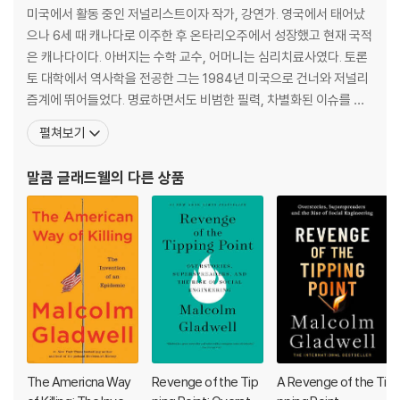
at judging someone, reading a face, or detecting a lie? Why d
미국에서 활동 중인 저널리스트이자 작가, 강연가. 영국에서 태어났
o we so often fail to 'get' other people?
으나 6세 때 캐나다로 이주한 후 온타리오주에서 성장했고 현재 국적
은 캐나다이다. 아버지는 수학 교수, 어머니는 심리치료사였다. 토론
Through a series of puzzles, encounters and misunderstandin
토 대학에서 역사학을 전공한 그는 1984년 미국으로 건너와 저널리
gs, from little-known stories to infamous legal cases, Gladwe
즘계에 뛰어들었다. 명료하면서도 비범한 필력, 차별화된 이슈를 고
ll takes us on a journey through the unexpected. You will read
르는 탁월한 감각으로 《워싱턴 포스트》에 입성한 후 1996년에는 ‘문
펼쳐보기
about the spy who spent years undetected at the highest lev
학적 저널리즘의 최고봉’이라 할 수 있는 《더 뉴요커》로 자리를 옮겨
els of the Pentagon, the man who saw through the fraudster
활동했다. 《더 뉴요커》에서 그는 그동안 밝혀지지 않았던 세상의 다
말콤 글래드웰
의 다른 상품
Bernie Madoff, the suicide of the poet Sylvia Plath and the fals
양한 패턴과 행동 양식, 심리적 아이디어로 가득 찬
e conviction of Amanda Knox. You will discover that strangers
are never simple.
No one shows us who we are like Malcolm Gladwell. Here he s
ets out to understand why we act the way we do, and how we
all might know a little more about those we don't.
The Americna Way
Revenge of the Tip
A Revenge of the Ti