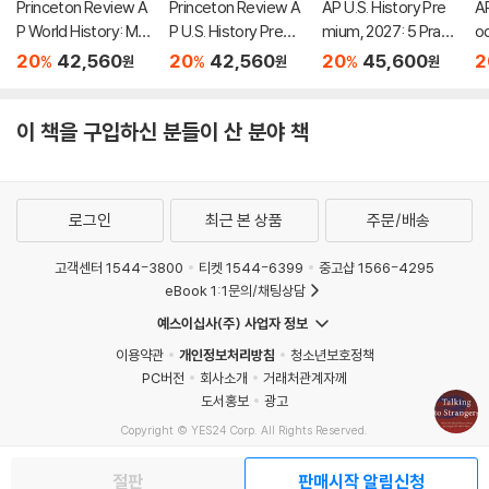
Princeton Review A
Princeton Review A
AP U.S. History Pre
AP
P World History: Mo
P U.S. History Premi
mium, 2027: 5 Practi
o
dern Premium Prep,
um Prep, 26th Editio
ce Tests + Compre
7:
20
42,560
20
42,560
20
45,600
2
%
%
%
원
원
원
8th Edition: 6 Practic
n: 6 Practice Tests
hensive Review + O
Pr
e Tests + Digital Pra
+ Digital Practice On
nline Practice
m
ctice Online + Cont
line + Content Revie
w 
이 책을 구입하신 분들이 산 분야 책
ent Review
w
로그인
최근 본 상품
주문/배송
고객센터 1544-3800
티켓 1544-6399
중고샵 1566-4295
eBook 1:1문의/채팅상담
예스이십사(주) 사업자 정보
이용약관
개인정보처리방침
청소년보호정책
PC버전
회사소개
거래처관계자께
도서홍보
광고
Copyright © YES24 Corp. All Rights Reserved.
MATOM1
절판
판매시작 알림신청