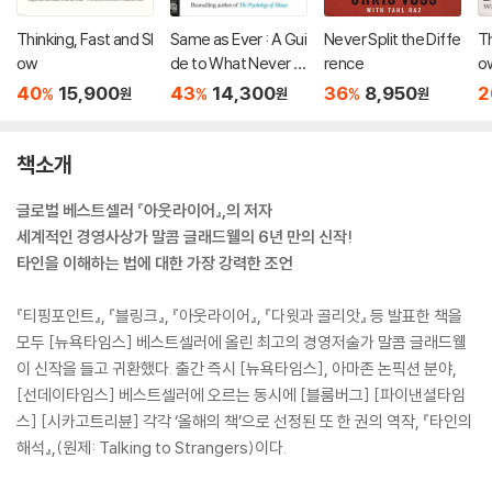
Thinking, Fast and Sl
Same as Ever : A Gui
Never Split the Diffe
Th
ow
de to What Never C
rence
o
hanges
40
15,900
43
14,300
36
8,950
2
%
%
%
원
원
원
책소개
글로벌 베스트셀러 『아웃라이어』,의 저자
세계적인 경영사상가 말콤 글래드웰의 6년 만의 신작!
타인을 이해하는 법에 대한 가장 강력한 조언
『티핑포인트』, 『블링크』, 『아웃라이어』, 『다윗과 골리앗』 등 발표한 책을
모두 [뉴욕타임스] 베스트셀러에 올린 최고의 경영저술가 말콤 글래드웰
이 신작을 들고 귀환했다. 출간 즉시 [뉴욕타임스], 아마존 논픽션 분야,
[선데이타임스] 베스트셀러에 오르는 동시에 [블룸버그] [파이낸셜타임
스] [시카고트리뷴] 각각 ‘올해의 책’으로 선정된 또 한 권의 역작, 『타인의
해석』,(원제: Talking to Strangers)이다.