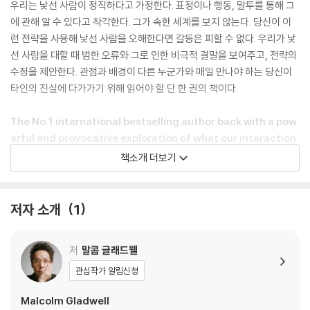
우리는 낯선 사람이 정직하다고 가정한다. 표정이나 행동, 말투를 통해 그
에 관해 알 수 있다고 착각한다. 그가 속한 세계를 보지 않는다. 당신이 이
런 전략을 사용해 낯선 사람을 오해한다면 갈등은 피할 수 없다. 우리가 낯
선 사람을 대할 때 범한 오류와 그로 인한 비극적 결말을 보여주고, 전략의
수정을 제안한다. 관점과 배경이 다른 누군가와 매일 만나야 하는 당신이
타인의 진실에 다가가기 위해 읽어야 할 단 한 권의 책이다.
The No.1 international bestselling author back with a pow
erful and provocative exploration of what our interaction
s with strangers tell us about who we are.
책소개 더보기
In July 2015, a young black woman named Sandra Bland was pu
lled over for a minor traffic violation in rural Texas. Minutes late
저자 소개
1
r she was arrested and jailed. Three days later, she committe
d suicide in her cell. What went wrong? Talking to Strangers is
저
말콤 글래드웰
all about what happens when we encounter people we don't k
now, why it often goes awry, and what it says about us.
관심작가 알림신청
Malcolm Gladwell
How do we make sense of the unfamiliar? Why are we so bad