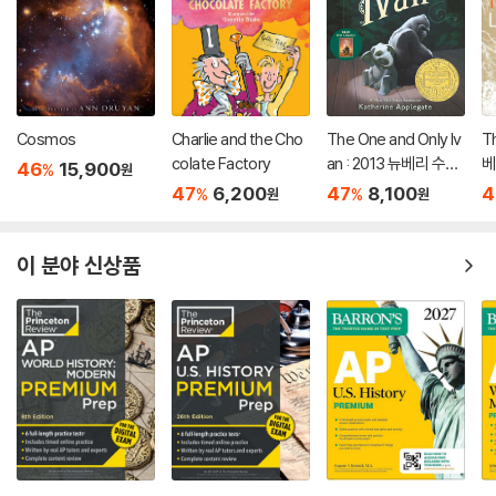
Cosmos
Charlie and the Cho
The One and Only Iv
Th
colate Factory
an : 2013 뉴베리 수상
베
46
15,900
%
원
작
47
6,200
47
8,100
4
%
%
원
원
이 분야 신상품