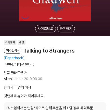
사이즈비교
공유하기
소득공제
수입
Talking to Strangers
직수입양서
Paperback
바인딩/에디션 안내
말콤 글래드웰
저
Allen Lane
2019.09.09.
번역서
타인의 해석
첫번째 리뷰어가 되어주세요
직수입외서는 변심/착오로 인해 주문을 취소할 경우
해외주문