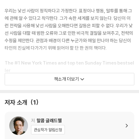
우리는 낯선 사람이 정직하다고 가정한다. 표정이나 행동, 말투를 통해 그
에 관해 알 수 있다고 착각한다. 그가 속한 세계를 보지 않는다. 당신이 이
런 전략을 사용해 낯선 사람을 오해한다면 갈등은 피할 수 없다. 우리가 낯
선 사람을 대할 때 범한 오류와 그로 인한 비극적 결말을 보여주고, 전략의
수정을 제안한다. 관점과 배경이 다른 누군가와 매일 만나야 하는 당신이
타인의 진실에 다가가기 위해 읽어야 할 단 한 권의 책이다.
The #1 New York Times and top ten Sunday Times bestsel
ler
책소개 더보기
The routine traffic stop that ends in tragedy. The spy who sp
ends years undetected at the highest levels of the Pentagon.
The false conviction of Amanda Knox. Why do we so often ge
저자 소개
1
t other people wrong? Why is it so hard to detect a lie, read a f
ace or judge a stranger's motives?
저
말콤 글래드웰
Using stories of deceit and fatal errors to cast doubt on our st
관심작가 알림신청
rategies for dealing with the unknown, Malcolm Gladwell take