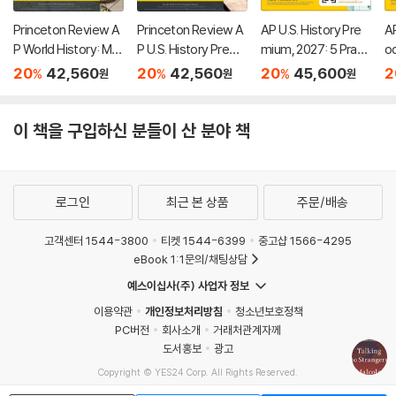
Princeton Review A
Princeton Review A
AP U.S. History Pre
AP
P World History: Mo
P U.S. History Premi
mium, 2027: 5 Practi
o
dern Premium Prep,
um Prep, 26th Editio
ce Tests + Compre
7:
20
42,560
20
42,560
20
45,600
2
%
%
%
원
원
원
8th Edition: 6 Practic
n: 6 Practice Tests
hensive Review + O
Pr
e Tests + Digital Pra
+ Digital Practice On
nline Practice
m
ctice Online + Cont
line + Content Revie
w 
이 책을 구입하신 분들이 산 분야 책
ent Review
w
로그인
최근 본 상품
주문/배송
고객센터 1544-3800
티켓 1544-6399
중고샵 1566-4295
eBook 1:1문의/채팅상담
예스이십사(주) 사업자 정보
이용약관
개인정보처리방침
청소년보호정책
PC버전
회사소개
거래처관계자께
도서홍보
광고
Copyright © YES24 Corp. All Rights Reserved.
MATOM3