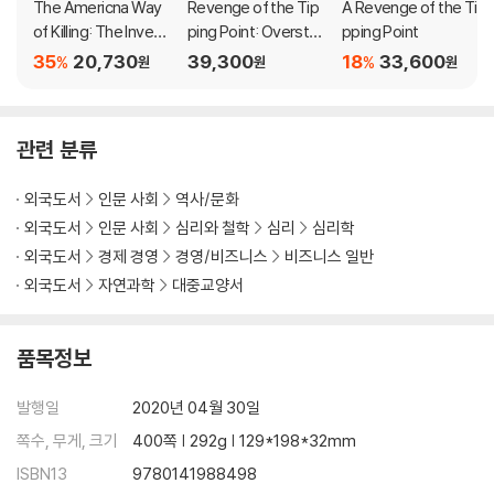
The Americna Way
Revenge of the Tip
A Revenge of the Ti
of Killing: The Inventi
ping Point: Overstor
pping Point
on of an Epidemic
ies, Superspreader
35
20,730
39,300
18
33,600
%
%
원
원
원
s, and the Rise of So
cial Engineering
관련 분류
외국도서
인문 사회
역사/문화
외국도서
인문 사회
심리와 철학
심리
심리학
외국도서
경제 경영
경영/비즈니스
비즈니스 일반
외국도서
자연과학
대중교양서
품목정보
발행일
2020년 04월 30일
쪽수, 무게, 크기
400쪽 | 292g | 129*198*32mm
ISBN13
9780141988498