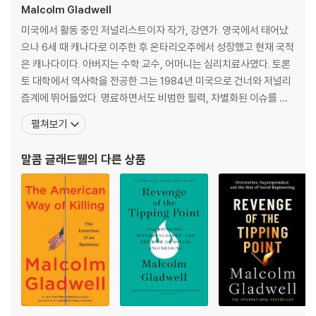
Malcolm Gladwell
s us on an intellectual adventure into the darker side of human
nature, where strangers are never simple and misreading the
미국에서 활동 중인 저널리스트이자 작가, 강연가. 영국에서 태어났
m can have disastrous consequences.
으나 6세 때 캐나다로 이주한 후 온타리오주에서 성장했고 현재 국적
은 캐나다이다. 아버지는 수학 교수, 어머니는 심리치료사였다. 토론
토 대학에서 역사학을 전공한 그는 1984년 미국으로 건너와 저널리
즘계에 뛰어들었다. 명료하면서도 비범한 필력, 차별화된 이슈를 고
르는 탁월한 감각으로 《워싱턴 포스트》에 입성한 후 1996년에는 ‘문
펼쳐보기
학적 저널리즘의 최고봉’이라 할 수 있는 《더 뉴요커》로 자리를 옮겨
활동했다. 《더 뉴요커》에서 그는 그동안 밝혀지지 않았던 세상의 다
말콤 글래드웰
의 다른 상품
양한 패턴과 행동 양식, 심리적 아이디어로 가득 찬