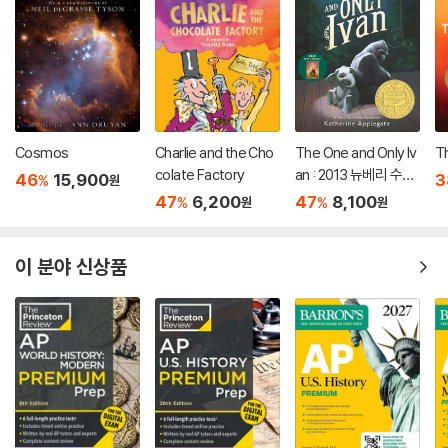
Cosmos
Charlie and the Cho
The One and Only Iv
T
colate Factory
an : 2013 뉴베리 수상
46
15,900
3
%
원
작
47
6,200
47
8,100
%
%
원
원
이 분야 신상품