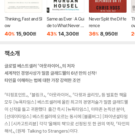
Thinking, Fast and Sl
Same as Ever : A Gui
Never Split the Diffe
Th
ow
de to What Never C
rence
o
hanges
40
15,900
43
14,300
36
8,950
2
%
%
%
원
원
원
책소개
글로벌 베스트셀러 『아웃라이어』,의 저자
세계적인 경영사상가 말콤 글래드웰의 6년 만의 신작!
타인을 이해하는 법에 대한 가장 강력한 조언
『티핑포인트』, 『블링크』, 『아웃라이어』, 『다윗과 골리앗』 등 발표한 책을
모두 [뉴욕타임스] 베스트셀러에 올린 최고의 경영저술가 말콤 글래드웰
이 신작을 들고 귀환했다. 출간 즉시 [뉴욕타임스], 아마존 논픽션 분야,
[선데이타임스] 베스트셀러에 오르는 동시에 [블룸버그] [파이낸셜타임
스] [시카고트리뷴] 각각 ‘올해의 책’으로 선정된 또 한 권의 역작, 『타인의
해석』,(원제: Talking to Strangers)이다.