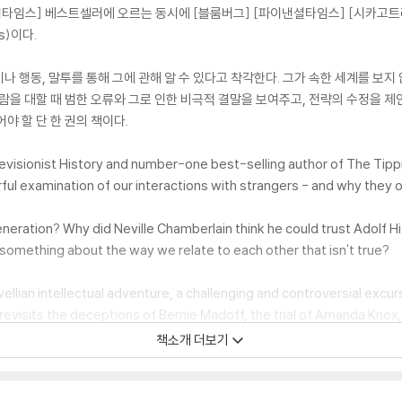
이타임스] 베스트셀러에 오르는 동시에 [블룸버그] [파이낸셜타임스] [시카고트리뷴
rs)이다.
 행동, 말투를 통해 그에 관해 알 수 있다고 착각한다. 그가 속한 세계를 보지
사람을 대할 때 범한 오류와 그로 인한 비극적 결말을 보여주고, 전략의 수정을 제
야 할 단 한 권의 책이다.
visionist History and number-one best-selling author of The Tipping
ful examination of our interactions with strangers - and why they 
generation? Why did Neville Chamberlain think he could trust Adolf 
 something about the way we relate to each other that isn't true?
dwellian intellectual adventure, a challenging and controversial excu
evisits the deceptions of Bernie Madoff, the trial of Amanda Knox, t
niversity, and the death of Sandra Bland - throwing our understand
책소개 더보기
gues, with the tools and strategies we use to make sense of peopl
ting conflict and misunderstanding in ways that have a profound effec
avid and Goliath, Malcolm Gladwell has written a gripping guidebook