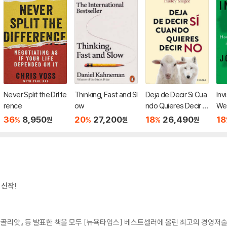
Never Split the Diffe
Thinking, Fast and Sl
Deja de Decir Si Cua
Inv
rence
ow
ndo Quieres Decir N
We
o / Stop People Plea
pet
36
8,950
20
27,200
18
26,490
18
%
%
%
원
원
원
sing
e W
 신작!
윗과 골리앗』 등 발표한 책을 모두 [뉴욕타임스] 베스트셀러에 올린 최고의 경영저