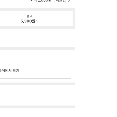
최대 2,000원 즉시할인
중고
5,300
원~
가게에서 팔기