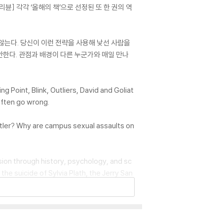
] 각각 ‘올해의 책’으로 선정된 또 한 권의 역
 않는다. 당신이 이런 전략을 사용해 낯선 사람을
안한다. 관점과 배경이 다른 누군가와 매일 만나
 Point, Blink, Outliers, David and Goliat
often go wrong.
Hitler? Why are campus sexual assaults on
rsion through history, psychology, and sc
he suicide of Sylvia Plath, the Jerry San
ing of these and other stories into doub
e we don't know. And because we don't k
t on our lives and our world. In his first
 for troubled times.