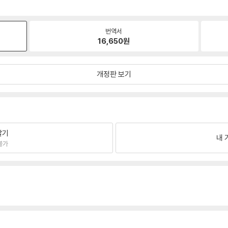
번역서
16,650
원
개정판 보기
팔기
내 
불가