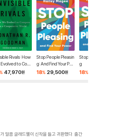
isible Rivals: How
Stop People Pleasin
Stop People Pleasin
Stop Pe
 Evolved to Com
g: And Find Your Po
g
g
e in a Cooperativ
wer
47,970
18
29,500
18
35,790
18
5
%
%
%
%
원
원
원
orld
술가 말콤 글래드웰이 신작을 들고 귀환했다. 출간