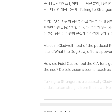
즉시 [뉴욕타임스], 아마존 논픽션 분야, [선데
작, 『타인의 해석』,(원제: Talking to Strange
우리는 낯선 사람이 정직하다고 가정한다. 표정이나
오해한다면 갈등은 피할 수 없다. 우리가 낯선 
야 하는 당신이 타인의 진실에 다가가기 위해 읽어
Malcolm Gladwell, host of the podcast Re
h, and What the Dog Saw, offers a power
How did Fidel Castro fool the CIA for a 
the rise? Do television sitcoms teach us
Talking to Strangers is a classically Gla
andals taken straight from the news. He r
dusky pedophilia scandal at Penn State U
t. Something is very wrong, Gladwell ar
now how to talk to strangers, we are invi
book since his number one best seller, D