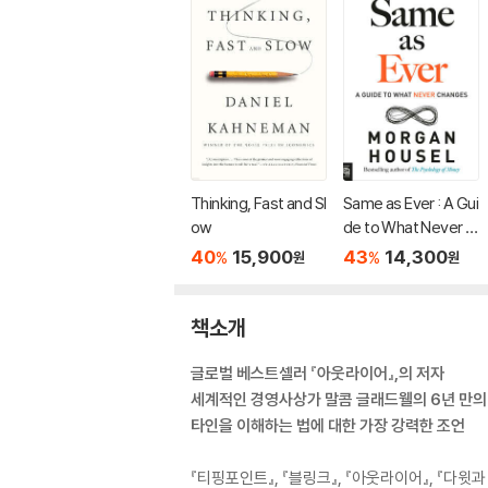
Thinking, Fast and Sl
Same as Ever : A Gui
ow
de to What Never C
hanges
40
15,900
43
14,300
%
%
원
원
책소개
글로벌 베스트셀러 『아웃라이어』,의 저자
세계적인 경영사상가 말콤 글래드웰의 6년 만의
타인을 이해하는 법에 대한 가장 강력한 조언
『티핑포인트』, 『블링크』, 『아웃라이어』, 『다