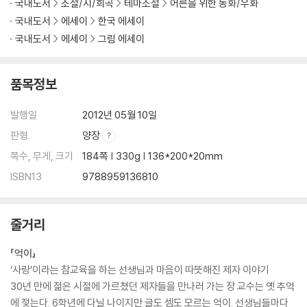
국내도서
소설/시/희곡
테마소설
어른을 위한 동화/우화
국내도서
에세이
한국 에세이
국내도서
에세이
그림 에세이
품목정보
발행일
2012년 05월 10일
판형
양장
쪽수, 무게, 크기
184쪽 | 330g | 136*200*20mm
ISBN13
9788959136810
줄거리
「억이」
‘사랑’이라는 참교육을 하는 선생님과 마음이 따뜻해진 제자 이야기
30년 만에 젊은 시절에 가르쳤던 제자들을 만나러 가는 장 교수는 옛 추억
에 젖는다. 6학년에 다닐 나이지만 글도 셈도 모르는 억이. 선생님들마다