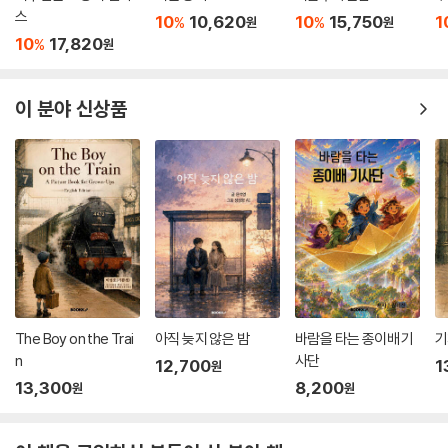
스
10
10,620
10
15,750
1
%
%
원
원
10
17,820
%
원
이 분야 신상품
The Boy on the Trai
아직 늦지 않은 밤
바람을 타는 종이배 기
기
n
사단
12,700
1
원
13,300
8,200
원
원