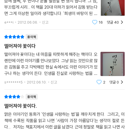
슴에 글쎄, 두 번이나 눈물 찔끔할 뻔 했지 뭡니까. 그 참,
있던 스님은 조용히 그 빵을 산다. 스님이 빵을 들고 찾아간 곳은 성탄 축하
부끄럽게 시리... 이 책을 20대 이하가 읽어서 감동 받는다
준비가 한창인 교회. 아이들은 뜻밖의 선물에 ‘와와!’ 탄성을 지른다.
면 그게 이상한 일이라 생각합니다. '희생이 바탕이 된 사
랑만이 고통스러운 현실을 아름답게 만든다'는 말의 의미
e***i
2012.06.06.
신고
16
댓글
40
「넌 뭘 잘하니?」
를 그들이 어찌 알겠습니까. 30 후반 쯤 되면 조금은 시니
컬하게 '그렇구나. 그럴 수도 있겠지~
어떤 장기보다 특별한 장기, 사랑을 잘하는 소녀 이야기
종이책
학교에서 돌아온 종지가 하는 일은 친구들 자랑. 노래 잘하는 친구, 책 잘
떨어져야 꽃이다
읽는 친구, 셈을 잘하는 친구, 그림을 잘 그리는 친구……. 종지 엄마와 고
모는 그 얘길 들을 때마다 특별한 장기가 없는 종지 때문에 한숨이 나온다.
떨어져야 꽃이다는 내 마음을 따뜻하게 해주는 책이다. 오
하지만 종지 할머니와 선생님 생각은 다르다. 선생님은 친구들의 장점을
랜만에 이런 이야기를 만나보았다. 그냥 읽는 것만으로 많
은 감동을 주고 각박해진 현실 속에서도 이런 이야기가 있
잘 찾아내는 종지에게 ‘사랑을 잘하는 아이’라고 칭찬해준다.
구나 하는 생각이 든다. 인생을 진실로 사랑하는 법을 동
화가 일깨워줄 거라는 서두의 말처럼 나도 진실로 사랑하
「미안이」
s*******5
2012.06.10.
신고
2
댓글
0
는 법을 배워가야할 것 같다. 이 책 속에는 많은 이야기들
사랑은 받아야만 주는 건 아니다! 변함없이 한 사람을 따르는 개의 사랑 이
이 등장한다. 나름대로
야기
종이책
개라면 질색을 하는 상리와 그런 상리만 보면 쪼르르 달려와 꼬리를 살랑
떨어져야 꽃이다.
살랑 흔드는 개 누고. 하지만 누고는 상리의 셔츠를 물고 다니고 방을 어질
맑은 이야기인 동화가 '인생을 사랑하는 법'을 깨우치게 한다. 그리고, 이
러 놓는 말썽쟁이이다. 상리는 그런 누고가 못마땅해 떼를 써서 고모네 집
책에 수록된 작품을 읽고 나면 '사람이 가장 아름답다'는 생각이 절로 든
으로 보내 버린다. 시간이 흐른 뒤 상리네 가족은 고모 집에 놀러간다. 의젓
다... 저자는 책표지에서 이런 글을 남겼다. 근데 정말로 책을 읽고 나면 사