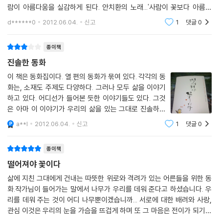
한 어미개? 되어 있는 누고. 누고는 자기에게 못되게 굴었던 상리에게 달려
람이 아름다움을 실감하게 된다. 안치환의 노래...'사람이 꽃보다 아름다
가 반가이 꼬리를 흔든다. 변함없는 사랑의 눈빛으로.
워'처럼.... 10편의 단편이야기 속에 등장하는 억이와 5형제의 양말 바구
d******0
2012.06.04.
신고
1
댓글
0
니
「떨어져야 꽃이다」
故 정채봉 작가의 딸을 떠올리며 쓴 동화, 아픔을 이겨내는 아름다운 성장
종이책
이야기
진솔한 동화
“아빠, 간다……. 너, 너, 조금만 울어라.” 그렇게 세상을 떠난 아빠. 새로는
이 책은 동화집이다. 열 편의 동화가 묶여 있다. 각각의 동
그 사실을 믿을 수가 없다. 새로는 친구도 엄마도 다 싫다. 아빠 없는 아이
화는, 소재도 주제도 다양하다. 그러나 모두 삶을 이야기
라고 세상이 손가락질하는 것만 같다. 그런 새로에게 선생님은 야생화 꽃
하고 있다. 어디선가 들어본 듯한 이야기들도 있다. 그것
밭을 돌보는 일을 맡긴다. 새로는 자연으로 아픔이 치유되길 바라는 선생
은 아마 이 이야기가 우리의 삶을 있는 그대로 진솔하게
님의 마음을 느낀다. “종이꽃은 떨어지지 않으니 꽃이 아니죠. 떨어져야 꽃
이야기하려 했기 때문일지도 모른다. 부드러운 일러스트
a**l
2012.06.04.
신고
1
댓글
0
이지요.” 새로는 어느새 한걸음 성장해 있다.
와 카툰이 동화의 맛을 살려준다. 때로, 이야기의 흐름이
짧고 조금 긴장감이 부족하지 않나 하는
종이책
떨어져야 꽃이다
삶에 지친 그대에게 건내는 따뜻한 위로와 격려가 있는 어른들을 위한 동
화.작가님이 들어가는 말에서 나무가 우리를 데워 준다고 하셨습니다. 우
리를 데워 주는 것이 어디 나무뿐이겠습니까... 서로에 대한 배려와 사랑,
관심 이것은 우리의 눈을 가슴을 뜨겁게 하며 또 그 마음은 전이가 되기도