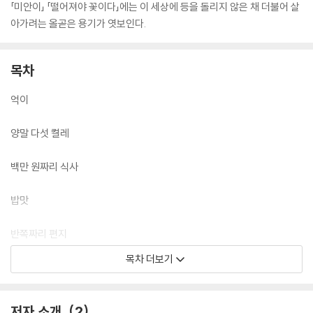
「미안이」 「떨어져야 꽃이다」에는 이 세상에 등을 돌리지 않은 채 더불어 살
아가려는 올곧은 용기가 엿보인다.
목차
억이
양말 다섯 켤레
백만 원짜리 식사
밥맛
반쪽짜리 편지
목차 더보기
복이 아재
붕어빵
저자 소개
2