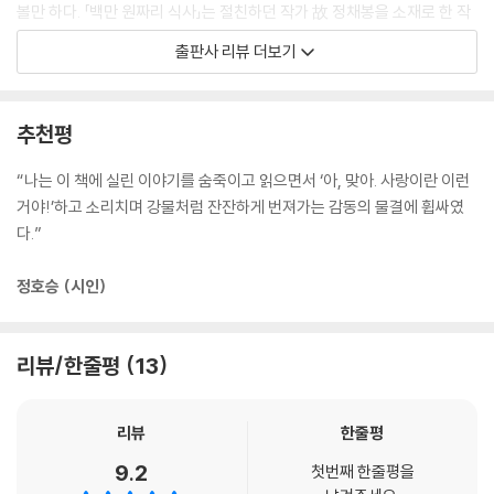
있는 것이 아닌가. 채송화의 첫 동화집은 조금씩 잘 팔리기 시작하더니 결
볼만 하다. 「백만 원짜리 식사」는 절친하던 작가 故 정채봉을 소재로 한 작
국 베스트셀러가 되었다.
품으로 「KBS-TV, TV 동화 행복한 세상」에 방영되어 많은 호응을 받았었
출판사 리뷰 더보기
다. 「떨어져야 꽃이다」 또한 정채봉이 세상을 떠난 뒤 남겨진 딸을 바라보
「밥맛」
며 슬픔과 아쉬움을 삭이며 집필한 작품이다. 이처럼 이 생에서 시작된 두
사람의 마음 깊은 곳까지 읽을 줄 아는 선생님의 사려 깊은 사랑 이야기
작가의 우정은 작품을 통해 연연히 이어진다.
추천평
퇴근하려는 선생님에게 누더기를 입고 땟국이 흐른 얼굴을 한 상섭이가 찾
황중환 그림 작가는 늘 그래왔듯이 누구에겐가 위로가 될 세상 이야기를
아온다. 가정방문을 해달라며 데리고 간 곳은 방죽 아래 어두컴컴한 움막.
따뜻한 카툰으로 담았다. 삶을 품을 줄 아는 여유 있는 감성으로 자신만의
“나는 이 책에 실린 이야기를 숨죽이고 읽으면서 ‘아, 맞아. 사랑이란 이런
거동이 불편한 상섭이 어머니는 선생님에게 고약한 냄새가 나는 양푼 밥을
독특한 풍경을 과장 없이 담백하게 그려냈다.
거야!’하고 소리치며 강물처럼 잔잔하게 번져가는 감동의 물결에 휩싸였
대접한다. ‘이 밥을 먹지 못하면 선생의 자격이 없다’ 고 생각한 선생님. 한
다.”
그릇을 뚝딱 비운 선생님의 손을 잡은 상섭이 어머니는 뜨거운 눈물을 흘
꽃은 떨어져야 아름답다
린다.
정호승 (시인)
떨어진 꽃은 아름답다. 그 이유를 작가는 책머리에서 다음과 같이 말한다.
「반쪽짜리 편지」
떨어진 꽃이 장작보다 센 기운으로 마음을 데워 주기 때문이라고. 덕분에
버스 차장을 하며 오빠를 뒷바라지하는 동생, 그런 동생이 안쓰러운 오빠
우리는 ‘그래, 이렇게 사는 거야’하는 깨우침의 땀을 넉넉히 흘릴 수 있다.
리뷰/한줄평
13
또 둘의 우애가 돈독하기를 바라는 아버지……, 서로를 아끼는 가족의 사
그 때문일까. 세대가 다른 작품이거나 오늘을 이야기하는 작품이거나 모두
랑 이야기
낯설지 않다. 그 속에 나오는 인물들은 바로 평범한 우리 이웃의 모습이다.
달호는 아버지한테 늘 반쪽짜리 편지를 받는다. 원래 동생 영숙이에게 가
리뷰
한줄평
어린 시절 함께 지낸 삼촌일 수도 있고, 아버지를 잃은 내 초등학교 친구일
야할 그 편지는 오빠 뒷바라지를 열심히 하라는 내용이다. 한편, 영숙이는
수도 있다. 하루에도 몇 번씩 스치고 지나는 작고 여린 인연에 대한 이야기
9.2
첫번째 한줄평을
달호에게 공부만 힘쓰라고 당부하는 아버지의 편지를 받는다. 둘은 편지들
이기에 등장인물들은 읽는 이의 마음에 두고두고 머문다.