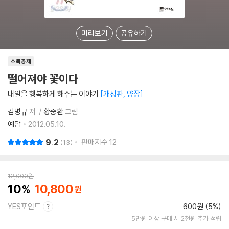
미리보기
공유하기
소득공제
떨어져야 꽃이다
내일을 행복하게 해주는 이야기
개정판, 양장
김병규
저
황중환
그림
예담
2012.05.10.
9.2
판매지수
12
13
12,000
원
10
10,800
YES포인트
600원 (5%)
5만원 이상 구매 시 2천원 추가 적립