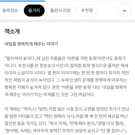
품목정보
줄거리
출판사 리뷰
추천평
책소개
내일을 행복하게 해주는 이야기
『떨어져야 꽃이다』에 실린 작품들은 ‘어른을 위한 동화’이면서도 동화가
아니다. 추천사를 쓴 정호승(2시인)의 말처럼 동화 형식으로 풀어쓴 에세
이이자 소설이자 시이다. 열 편의 이야기에는 한 편 한 편마다 작가의 개인
적인 체험이 곰삭아 녹아있다. 그 속에 인생의 문제를 현명하게 마주하는
행복한 지혜가 숨겨져 있다. 흔한 ‘어른을 위한 동화’ 대신 ‘내일을 행복하
게 해주는 이야기’라는 부제를 단 것은 그런 까닭이다.
이 책에는 「억이」나 「밥맛」처럼 젊은 시절 잠시 교편을 잡았던 작가가 만났
을 법한 아이들이 있고 「백만 원짜리 식사」처럼 몇 해 전 먼저 세상을 떠난
절친한 동료 작가도 있다. 「복이 아재」 「반쪽짜리 편지」「양말 다섯 켤레」
「붕어빵」 속에는 까마득히 잊혀진 추억이 생생히 숨쉬고 「넌 뭘 잘하니?」