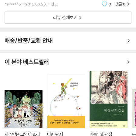
합니다. 10편의 동화는 가슴을 먹먹하게 하면서도 작은 배려가 나비효과
m*****5
2012.06.20.
신고
0
댓글
0
같이 큰
리뷰 전체보기
배송/반품/교환 안내
이 분야 베스트셀러
저주받은 고양이 펠리
어린 왕자
이솝우화전집
누