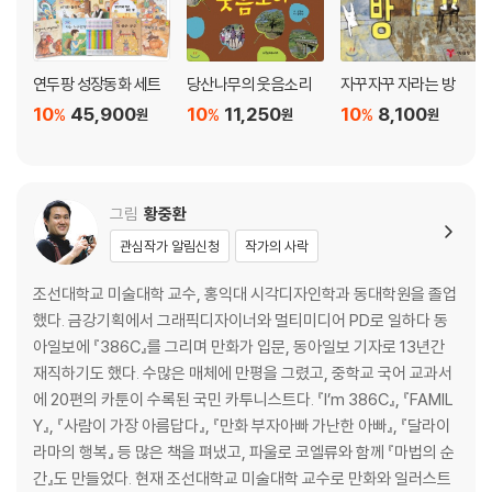
연두팡 성장동화 세트
당산나무의 웃음소리
자꾸자꾸 자라는 방
10
45,900
10
11,250
10
8,100
%
%
%
원
원
원
그림
황중환
관심작가 알림신청
작가의 사락
조선대학교 미술대학 교수, 홍익대 시각디자인학과 동대학원을 졸업
했다. 금강기획에서 그래픽디자이너와 멀티미디어 PD로 일하다 동
아일보에 『386C』를 그리며 만화가 입문, 동아일보 기자로 13년간
재직하기도 했다. 수많은 매체에 만평을 그렸고, 중학교 국어 교과서
에 20편의 카툰이 수록된 국민 카투니스트다. 『I’m 386C』, 『FAMIL
Y』, 『사람이 가장 아름답다』, 『만화 부자아빠 가난한 아빠』, 『달라이
라마의 행복』 등 많은 책을 펴냈고, 파울로 코엘류와 함께 『마법의 순
간』도 만들었다. 현재 조선대학교 미술대학 교수로 만화와 일러스트