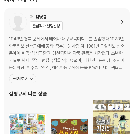
넌 뭘 잘하니?
저
김병규
미안이
관심작가 알림신청
떨어져야 꽃이다
1948년 경북 군위에서 태어나 대구교육대학교를 졸업했다.1978년
한국일보 신춘문예에 동화 ‘춤추는 눈사람’이, 1981년 중앙일보 신춘
문예에 희곡 ‘심심교환’이 당선되면서 작품 활동을 시작했다. 소년한
국일보 취재부장ㆍ편집국장을 역임했으며, 대한민국문학상, 소천아
동문학상, 이주홍문학상, 해강아동문학상 등을 받았다. 지은 책으로
동화집 <종이 칼> <희망을 파는 자동판매기> <백 번째 손님> 외 여
펼쳐보기
러 권이 있다. 동화 ‘도련님과 인절미’, ‘서울 살면 서울내기 시골 살면
시골내기’, 동극 ‘뿔’, ‘닫혀진 문’, ‘쓴약 단약’ 등이 초ㆍ중학교 국어교
김병규
의 다른 상품
과서에 수록되어 있다. 현재