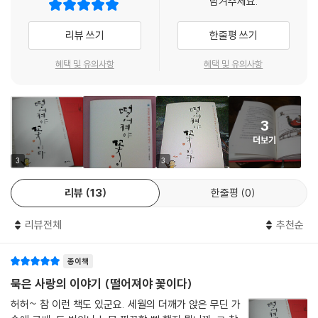
남겨주세요.
을 바꿔 읽으며, 서로에게 고맙고 안쓰러운 마음을 나눈다. 어느 날, 달호는
이 책은 떨어진 꽃에서 피어난 희망을 잔뜩 품고 있다. 힘겹거나 버겁거나
먹을 것을 줄여 오빠의 뒷바라지를 더욱 열심히 하라는 편지를 받고는 차
허망하거나 허전하거나 아쉽거나 뿌듯하거나 괜찮다 싶거나 흐뭇하거나
리뷰 쓰기
한줄평 쓰기
마 그냥 건넬 수 없어 그 부분을 살짝 고친다. 편지를 읽던 영숙이는 하필
하여튼 우리의 현재가 어떻더라도 말이다. 바닥에 떨어진 꽃잎 속에는 여
그 부분에 굵은 눈물 방울을 떨어뜨리는데…….
태 따뜻한 온기가 남아있음을 애써 일깨워 주고 있다.
혜택 및 유의사항
혜택 및 유의사항
「복이 아재」
조금은 모자라지만 착하고 순한 사람, 그를 감싸 안는 이웃들의 사랑 이야
3
기
더보기
복이 아재는 자기 것은 챙길 줄 모르고 사람만 좋은 아저씨. 겨울이 다가오
면 온동네 굴뚝을 고쳐주고 다닌다. 그러던 어느 날, 복이 아재 집 굴뚝에
3
3
계속 연기가 나지 않자 이웃들은 그 집으로 찾아가고, 얼음장 같은 바닥에
리뷰
13
한줄평
0
웅크리고 있는 복이 아재와 아내, 몸이 불덩어리 같은 갓난아기를 발견한
다. 그날부터 복이 아재 집 부엌엔 남몰래 아궁이에 불이 지펴지고 쌀이 그
리뷰전체
추천순
득하게 놓여 있는데…….
「붕어빵」
종이책
장애와 종교의 벽을 훌쩍 뛰어넘는 화합과 포용에 관한 이야기
묵은 사랑의 이야기 (떨어져야 꽃이다)
듣지도 말하지도 못하는 장애인 부부가 붕어빵을 판다. 어느 날, 성미 급한
허허~ 참 이런 책도 있군요. 세월의 더깨가 앉은 무딘 가
한 손님의 주문을 잘못 알아듣고 붕어빵을 55개나 만들어 버린 부부. 옆에