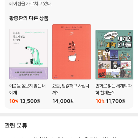
레이션을 가르치고 있다.
황중환
의 다른 상품
아픔을 돌보지 않는 너
요즘, 밥값하고 사십니
만화로 읽는 세계의 과
에게
까?
학 천재들 2
10
13,500
14,000
10
11,700
%
%
원
원
원
관련 분류