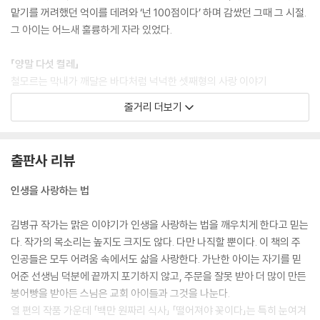
맡기를 꺼려했던 억이를 데려와 ‘넌 100점이다’ 하며 감쌌던 그때 그 시절.
그 아이는 어느새 훌륭하게 자라 있었다.
「양말 다섯 켤레」
철모르는 막내가 깨달은 바다처럼 넉넉한 셋째형의 사랑 이야기
양말이 다섯 켤레뿐인 집, 다섯 형제는 아침마다 일어나는 순서에 따라 양
줄거리 더보기
말을 골라 신곤 했다. 어느 날 새벽에 눈을 뜬 막내는 노란 새 양말을 슬쩍
품에 넣고, 아침이 되자 모르는 척 또 하나를 집어 든다. 맨발로 학교를 가
는 셋째형. 막내는 마음을 졸이며 셋째형을 찾아가다 그만 옹당이에 발이
출판사 리뷰
폭 빠진다. 셋째형은 조용히 그 발을 씻겨주며 막내 손에 들린 양말을 신겨
준다.
인생을 사랑하는 법
「백만 원짜리 식사」
김병규 작가는 맑은 이야기가 인생을 사랑하는 법을 깨우치게 한다고 믿는
작가 김병규가 故 정채봉 작가가 처음 동화집을 낸 그때를 소재로 쓴 동화
다. 작가의 목소리는 높지도 크지도 않다. 다만 나직할 뿐이다. 이 책의 주
동화작가 채송화는 처음 동화집을 내고 오랜 고향 친구에게 전화를 받는
인공들은 모두 어려움 속에서도 삶을 사랑한다. 가난한 아이는 자기를 믿
다. 채송화는 값비싼 저녁을 대접받을 기대에 가득 찼지만, 친구가 데리고
어준 선생님 덕분에 끝까지 포기하지 않고, 주문을 잘못 받아 더 많이 만든
간 곳은 포장마차. 그러던 어느 날, 우연히 친구가 일하는 모습을 보게 된
붕어빵을 받아든 스님은 교회 아이들과 그것을 나눈다.
채송화. 친구는 자신의 고객에게 일일이 채송화의 동화집을 선물로 주고
열 편의 작품 가운데 「백만 원짜리 식사」 「떨어져야 꽃이다」는 특히 눈여겨