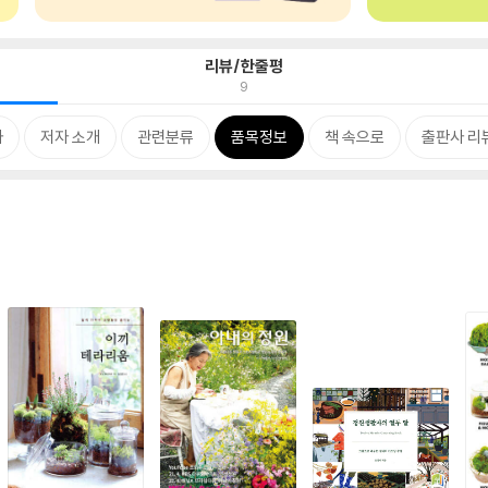
리뷰/한줄평
9
차
저자 소개
관련분류
품목정보
책 속으로
출판사 리