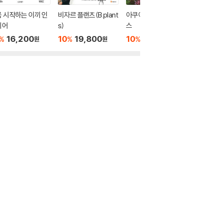
 시작하는 이끼 인
비자르 플랜츠(B.plant
아쿠아스케이프 클래
글로스터
리어
s)
스
이야기
16,200
10
19,800
10
16,200
10
1
%
%
%
%
원
원
원