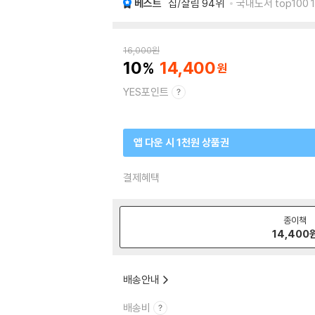
베스트
집/살림
94위
국내도서 top100 
16,000
원
10
14,400
YES포인트
앱 다운 시 1천원 상품권
결제혜택
종이책
14,400
배송안내
배송비