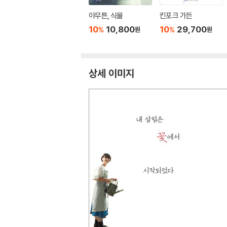
아무튼, 식물
킨포크 가든
10
10,800
10
29,700
%
%
원
원
상세 이미지