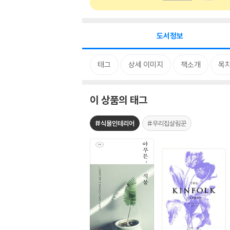
도서정보
태그
상세 이미지
책소개
목
이 상품의 태그
#식물인테리어
#우리집살림꾼