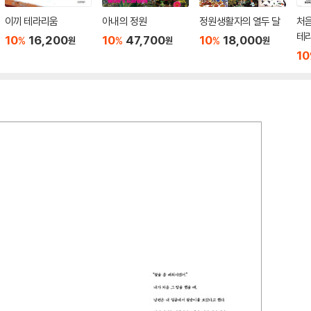
이끼 테라리움
아내의 정원
정원생활자의 열두 달
처음
테
10
16,200
10
47,700
10
18,000
%
%
%
원
원
원
10