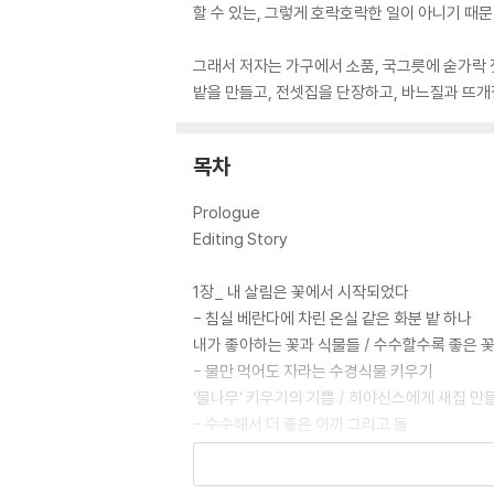
할 수 있는, 그렇게 호락호락한 일이 아니기 때
그래서 저자는 가구에서 소품, 국그릇에 숟가락 
밭을 만들고, 전셋집을 단장하고, 바느질과 뜨
목차
Prologue
Editing Story
1장_ 내 살림은 꽃에서 시작되었다
- 침실 베란다에 차린 온실 같은 화분 밭 하나
내가 좋아하는 꽃과 식물들 / 수수할수록 좋은 꽃
- 물만 먹어도 자라는 수경식물 키우기
‘물나무’ 키우기의 기쁨 / 히야신스에게 새집 
- 수수해서 더 좋은 이끼 그리고 돌
이끼의 참멋에 눈을 뜨다 / 하찮고 볼품없던 돌
- 꽃이 건네는 축복, 리스 그리고 갈런드