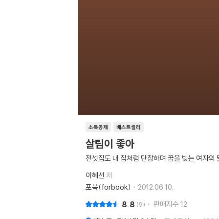
소득공제
베스트셀러
살림이 좋아
전셋집도 내 집처럼 단장하며 꿈을 빚는 여자의 
이혜선
저
포북(forbook)
2012.06.10.
8.8
판매지수
12
9