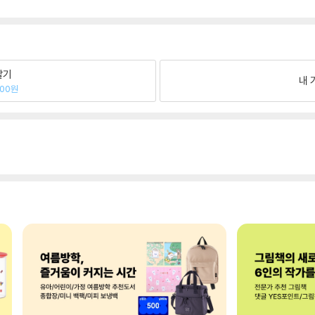
팔기
내 
000원