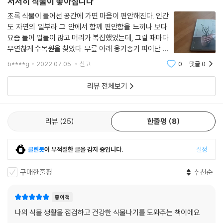
서서히 식물이 좋아집니다
초록 식물이 들어선 공간에 가면 마음이 편안해진다. 인간
도 자연의 일부라 그 안에서 함께 편안함을 느끼나 보다.
요즘 들어 일들이 많고 머리가 복잡했었는데, 그럴 때마다
우연찮게 수목원을 찾았다. 무릎 아래 옹기종기 피어난 들
꽃부터 해서 이름도 모를 야생화며, 여름의 무더위를 뚫듯
b****g
2022.07.05.
신고
0
댓글
0
이 높이 자라 빽빽하게 들어선 울창한 전나무 숲까지 하나
같이 나에게 말을 건네왔다.
리뷰 전체보기
리뷰
25
한줄평
8
클린봇
이 부적절한 글을 감지 중입니다.
설정
구매한줄평
추천순
종이책
나의 식물 생활을 점검하고 건강한 식물나기를 도와주는 책이에요