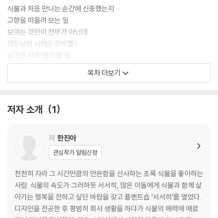
식물과 처음 만나는 순간에 신중했는지
고향을 떠올려 보는 일
보이는 것만이 전부가 아닌데
가드닝의 시작은 장비빨?
남겨진 자가 해야 할 일
목차 더보기
plan 2. 다시 제대로 알아가기
_ 후회되는 실수는 잊고 식물에 대해 차근차근 다시 알아갑니다.
저자 소개
1
[식물에게 집이 되어주는 흙]
건강한 흙이란?
흙 마름에 영향을 주는 요소
저
한진아
흙의 종류 및 배양토의 구성 성분
관심작가 알림신청
적절한 흙 배합이란?
흙에 생긴 문제, 과습
천천히 자라 그 시간만큼의 안온함을 선사하는 초록 식물을 좋아하는
흙에 생긴 문제, 건조
사람. 식물의 속도가 그러하듯 서서히, 많은 이들에게 식물과 함께 살
아가는 행복을 전하고 싶단 바람을 갖고 플랜트숍 ‘서서히’를 열었다.
[빛은 10시간이면 OK]
디자인을 전공한 후 평범히 회사 생활을 하다가 식물의 매력에 매료