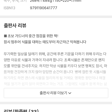
쪽수, 무게, 크기
268쪽 | 484g | 150*220*17mm
[자생지와 비슷한 온도, 습도 만들기]
ISBN13
9791190641777
식물에게 적당한 온도란?
생육에 관여하는 온도의 종류
저온 피해(냉해)
출판사 리뷰
기온에 따른 식물의 휴면
식물에게 적당한 습도란?
■ 초보 가드너의 중간 점검을 위한 책!
겨울철 히터 바람에 의한 건조 피해
잠시 멈추어 식물을 대하는 태도부터 차근차근 익혀봅니다
plan 3. 조금 더 노력하기
무기력한 일상을 달래기 위해, 공간에 푸른 기운을 더하기 위해 우리는 다
_ 기본적인 것 외에 무엇을 더 해 줄 수 있는지 고민해 봅니다.
양한 이유로 식물과 가까이 지내려 합니다. 초록식물은 존재만으로 왠지
모를 위안을 건네주지요. 하지만 막상 식물을 키우다 보면 행복도 잠시, 마
[분갈이]
음처럼 건강하게 크지 않아 답답한 순간이 옵니다. 병에 걸린 듯 시들시들
분갈이를 하는 이유
하기라도 하면 괜스레 식물을 멀리하게 될 거예요. 명확한 원인이나 해결
분갈이가 필요한 경우
책을 알기가 쉽지 않아 외면하고 마는 거죠. 그럼에도 식물과 함께 하는 삶
분갈이를 피해야 하는 계절
이 막연히 좋아 얼마 지나지 않아 또 다른 식물을 들이기도 합니다. 지금까
분갈이 시 주의 사항
출판사 리뷰 더보기
지의 이야기가 내 이야기 같았다면 잠시 멈추어 돌이켜 보세요. 그동안 나
관엽식물 분갈이하기
의 행복에만 초점을 맞추진 않았는지, 식물의 삶에 대해서 얼마만큼 이해
선인장· 다육식물 분갈이하기
하려 했는지 떠올려 봅니다. 다시 차근차근 제대로 알아가고 싶은 마음이
식재 디자인 노하우
리뷰/한줄평
33