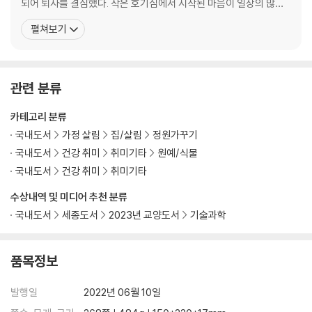
광합성이란?
되어 퇴사를 결심했다. 작은 호기심에서 시작된 마음이 일상의 많은
빛 선호도에 따른 식물 분류
것들을 바꿔 놓았고, 플랜트숍에서의 아르바이트를 시작으로 새로운
펼쳐보기
빛이 부족하면 생기는 증상
삶을 살아가게 되었다. 이후 식물로써 사람의 마음을 치유하고, 위로
빛이 과하면 생기는 증상
하고 싶다는 생각으로 원예치료 분야를 공부하고 자격을 취득했다.
자연의 빛을 대체해 주는 인공광
현재 가드닝 클래스를 진행하며 식물을 대하는 마음가
관련 분류
[적절한 타이밍에 물 주기]
카테고리 분류
물이 하는 일
물이 과하면 생기는 증상
국내도서
가정 살림
집/살림
정원가꾸기
물이 부족하면 생기는 증상
국내도서
건강 취미
취미기타
원예/식물
올바른 물 주기 방법
국내도서
건강 취미
취미기타
흙 마름을 확인하는 것이 중요한 이유
수상내역 및 미디어 추천 분류
다양한 물 주기 방법
국내도서
세종도서
2023년 교양도서
기술과학
[생각보다 많이 중요한 바람]
바람이 하는 일
품목정보
통풍이 불량할 때 생기는 증상
올바른 환기 방법
발행일
2022년 06월 10일