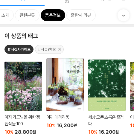
33
 소개
관련분류
품목정보
출판사 리뷰
이 상품의 태그
#식집사가이드
#식물인테리어
이지 가드닝을 위한 정
이끼 테라리움
세상 모든 초록은 즐겁
아
원식물 100
다
10
16,200
1
%
원
10
28,800
10
16,200
%
%
원
원