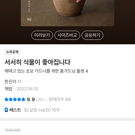
미리보기
사이즈비교
공유하기
소득공제
서서히 식물이 좋아집니다
헤매고 있는 초보 가드너를 위한 홈가드닝 플랜 4
한진아
저
책밥
2022.06.10.
9.9
판매지수
84
33
베스트
집/살림 top20 16주
19,800
원