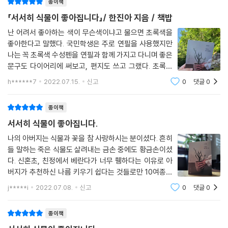
종이책
물을 좋아하지 않는 양치식물 박쥐란
우아함 속의 강인함 아스파라거스 나누스
「서서히 식물이 좋아집니다」/ 한진아 지음 / 책밥
화려한 꽃다발보다 수수한 풀다발
난 어려서 좋아하는 색이 무슨색이냐고 물으면 초록색을
나만의 작은 숲 고사리 합식
좋아한다고 말했다. 국민학생은 주로 연필을 사용했지만
겨울을 풍성하게 즐기는 방법 생화 리스
나는 꼭 초록색 수성펜을 연필과 함께 가지고 다니며 좋은
실내로 자연을 옮겨오는 일 식물 연출 작업
문구도 다이어리에 써보고, 편지도 쓰고 그랬다. 초록이
좋아서였을까 나는 식물도 참 좋아했고(키우는거 말고 보
식물과 함께하는 일상 우리 집 반려식물
h******7
2022.07.15.
신고
0
댓글
0
는거) 지금도 식물을 보면 마음이 편안해지고 휴식의 느
낌이 든다. 결혼을 하고 큰형님으로부
interview
종이책
수강생 인터뷰
서서히 식물이 좋아집니다.
저자 인터뷰
나의 아버지는 식물과 꽃을 참 사랑하시는 분이셨다. 흔히
들 말하는 죽은 식물도 살려내는 금손 중에도 황금손이셨
다. 신혼초, 친정에서 베란다가 너무 휑하다는 이유로 아
버지가 추천하신 나름 키우기 쉽다는 것들로만 10여종을
얻어왔었다. 해가 잘 드는 베란다엔 다양한 식물들을 키우
j*****i
2022.07.08.
신고
0
댓글
0
기에 아주 적합한 환경이었다. 내가 조금만 관심을 가지고
보살펴 준다면 말이다. 그렇지만 식물 키
종이책