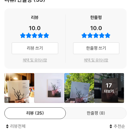
든다면 이 책의 도움을 받아 보세요.
[영양 공급(비료 주기)]
■ 흙, 빛, 물, 바람, 온도, 습도.
리뷰
한줄평
영양 공급을 하는 이유
편하게 읽다 보면 식물의 삶을 자연스레 이해하게 됩니다.
영양 공급이 필요한 경우
10.0
10.0
적절한 영양 공급 시기
이 책은 4단계의 플랜을 통해 식물과 서서히 친해지기를 제안합니다. 첫
영양제의 구성 성분
번째 단계에서 나의 식물 생활을 돌아봤다면, 그다음으로는 식물에 대해
영양제 공급 방법
리뷰 쓰기
한줄평 쓰기
차근차근 알아볼 차례입니다. 흙, 빛, 물, 바람, 온도, 습도 등 식물을 둘러
싼 환경이 각각 어떤 역할을 하는지 알아보고 이들이 어떤 식으로 유기적
혜택 및 유의사항
혜택 및 유의사항
[지지대 설치]
인 관계를 이루며 식물의 삶에 영향을 주는지 차분히 이해해 볼 거예요. 식
물에게 기본적인 환경을 갖춰주는데 어느 정도 익숙해진 단계에서는 분갈
[전정과 정지(가지 치기)]
이, 지지대 설치, 가지 치기, 영양 공급 등 조금 더 노력할 수 있는 것들을 하
17
나씩 시도해 볼 겁니다. 왠지 펜과 노트를 들고 앉아 공부해야 하는 딱딱한
[월동 준비]
더보기
정보들이 담겨 있을 거라 생각할 수 있지만, 최대한 식물의 삶을 우리네 삶
에 빗대어 표현하고 있기에 외우려고 하지 않아도 편하게 읽다 보면 자연
3
7
[이상 신호 알아채기(병충해)]
스레 내용을 이해하게 될 거예요.
실내에서 생기기 쉬운 병충해의 종류
리뷰
25
한줄평
8
병충해가 아닌 증상
■ 식물에 대한 사전적인 정보 나열이 아닌
리뷰전체
추천순
다양한 이야기가 깃든 ‘서서히의 식물 기록’을 만나보세요