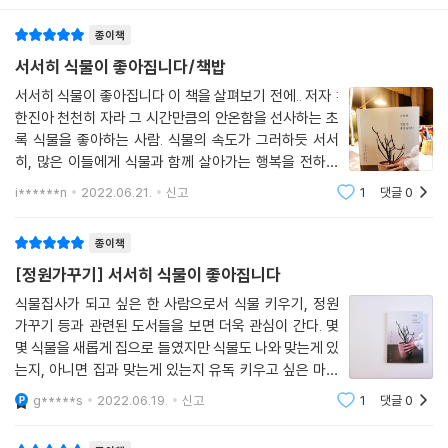
plan 4. 식물과의 추억 기록하기
_ 함께 하고 있는 식물과의 추억을 다채로운 시각으로 기록해 봅니다.
종이책
식물과 친해지는 마지막 과정으로는 식물과의 추억을 기록해 보길 권합니
다. ‘plan 4’에서는 저자의 식물 기록을 만나볼 수 있는데요. 식물의 정보를
서서히 식물이 좋아집니다/책밥
의외의 꽃을 피우는 죽도석곡
[이름, 키우는 법, 특성] 형식으로 한눈에 보기 좋게 나열하는 대신 오랜 시
서서히 식물이 좋아집니다 이 책을 살펴보기 전에.. 저자 :
나를 닮은 식물 아라우카리아
간 식물과 동고동락하면서, 식물 관련 일을 하면서, 수많은 초보 가드너를
한진아 천천히 자라 그 시간만큼의 안온함을 선사하는 초
식물은 추억하는 힘이 있다 청기린
만나면서 느끼고 경험한 것들을 바탕으로 한 이야기를 실었습니다. 인기
록 식물을 좋아하는 사람. 식물의 속도가 그러하듯 서서
늘 그 자리에 있어주는 선인장
있거나 유행하는 식물보다는 저자와의 추억이 깃든 식물을 선별해 소개하
히, 많은 이들에게 식물과 함께 살아가는 행복을 전하고
자연을 형상화하는 작업 1 바이텍스
고 있지요. 식물에 대한 단순 지식만이 아닌 소소한 이야기가 함께 마음에
싶단 바람을 갖고 플랜트숍 ‘서서히’를 열었다. 디자인을
자연을 형상화하는 작업 2 춘란
i******n
2022.06.21.
신고
1
댓글
0
전공한 후 평범히 회사 생활을 하다가 식물의 매력에 매료
와닿기 때문에 소개된 식물들을 좀 더 선명히 기억하게 될 거예요. 여러분
자연을 형상화하는 작업 3 이끼석과 좀눈향
되어 퇴사를 결심했다
도 키우는 식물이 자라는 과정을 일지 쓰듯 기록하기보다 다양한 시선으로
자연을 형상화하는 작업 4 초봄의 들판
종이책
바라보며 추억을 남기길 바랍니다.
미안한 식물 고려담쟁이
[정원가꾸기] 서서히 식물이 좋아집니다
식물의 자리 1 황칠나무
식물집사가 되고 싶은 한 사람으로서 식물 키우기, 정원
식물의 자리 2 공중식물과 수경식물
가꾸기 등과 관련된 도서들을 보면 더욱 관심이 간다. 몇
잔잔한 꽃을 좋아하는 한결같은 취향 1 학자스민
몇 식물을 새롭게 집으로 들였지만 식물도 나와 맞는게 있
잔잔한 꽃을 좋아하는 한결같은 취향 2 개나리 자스민
는지, 아니면 집과 맞는게 있는지 유독 키우고 싶은 마음
잔잔한 꽃을 좋아하는 한결같은 취향 3 마다가스카르 자스민
과는 달리 자꾸만 죽어나가서 이제는 식물을 사기가 살짝
g*****s
2022.06.19.
신고
1
댓글
0
잔잔한 꽃을 좋아하는 한결같은 취향 4 접란
무서워지기도 하는데 일단은 있는 식물이라도 잘 키우자
잔잔한 꽃을 좋아하는 한결같은 취향 5 다정큼나무
싶은 마음에 더욱 궁금했던 책이 바로