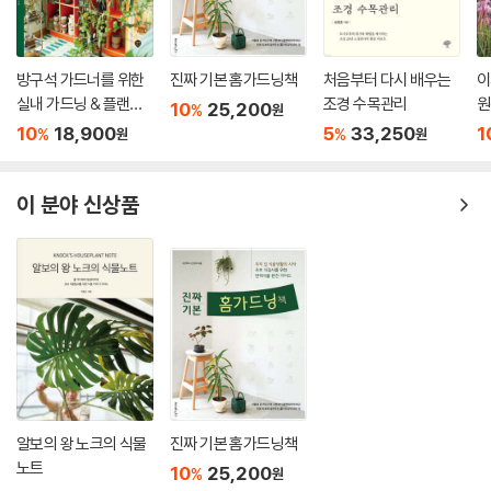
방구석 가드너를 위한
진짜 기본 홈가드닝책
처음부터 다시 배우는
이
실내 가드닝 & 플랜테
조경 수목관리
원
10
25,200
%
원
리어
10
18,900
5
33,250
1
%
%
원
원
이 분야 신상품
알보의 왕 노크의 식물
진짜 기본 홈가드닝책
노트
10
25,200
%
원