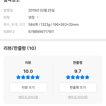
과정기술
내용기술
발행일
2019년 02월 25일
비언어 기술
판형
양장
문제 상황의 개입방법
쪽수, 무게, 크기
584쪽 | 1323g | 196*263*32mm
―수업활동
ISBN13
9788999717611
―복습문제
07 집단계획과 준비, 어떻게 해야 하는가?
리뷰/한줄평
10
집단준비
집단계획서 작성
예비 집단 회기
리뷰
한줄평
―수업활동
10.0
9.7
―복습문제
08 집단 시작, 어떻게 하는가?
리뷰 쓰기
한줄평 쓰기
집단, 첫 회기 과정
첫 회기, 어떻게 시작하는가
혜택 및 유의사항
혜택 및 유의사항
매 회기, 어떻게 시작하는가