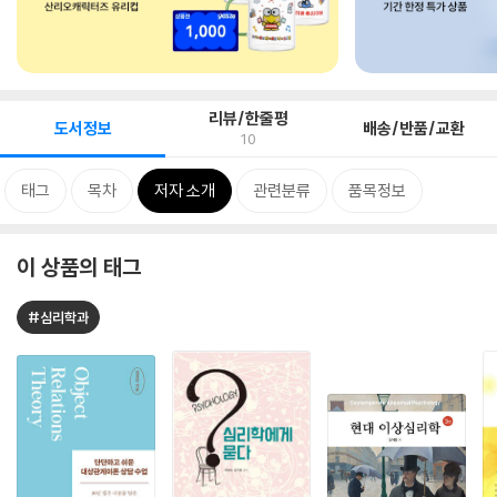
리뷰/한줄평
도서정보
배송/반품/교환
10
태그
목차
저자 소개
관련분류
품목정보
이 상품의 태그
#심리학과