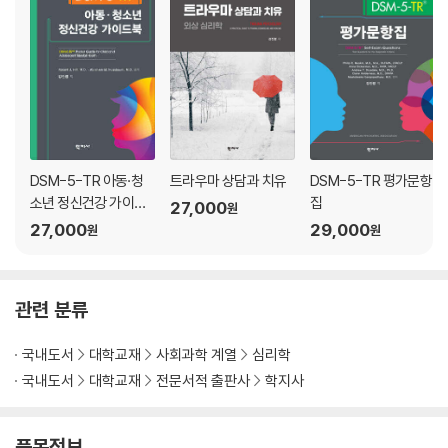
04 집단상담자, 어떤 일을 하는가?
집단상담자의 역할
집단상담자의 자질
집단상담자 교육과 훈련
집단상담자의 전문성
집단리더십
공동리더십
집단상담자의 문제행동
DSM-5-TR 아동·청
트라우마 상담과 치유
DSM-5-TR 평가문항
―수업활동
소년 정신건강 가이드
집
27,000
원
―복습문제
북
27,000
29,000
원
원
05 집단원, 어떻게 참여하는가?
집단원의 기능적 역할
관련 분류
집단원의 문제행동
―수업활동
국내도서
대학교재
사회과학 계열
심리학
―복습문제
국내도서
대학교재
전문서적 출판사
학지사
06 집단기술, 어떤 것이 필요한가?
변화촉진기술
품목정보