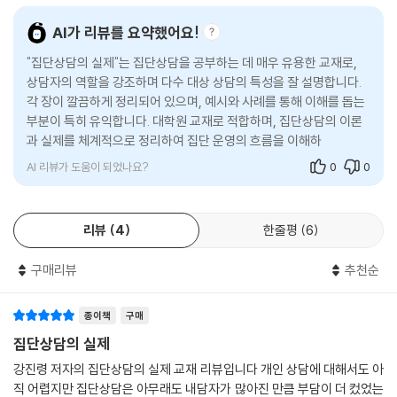
―수업활동
―복습문제
AI가 리뷰를 요약했어요!
"집단상담의 실제"는 집단상담을 공부하는 데 매우 유용한 교재로,
09 집단발달, 어떤 단계를 거치는가?
상담자의 역할을 강조하며 다수 대상 상담의 특성을 잘 설명합니다.
탐색단계
각 장이 깔끔하게 정리되어 있으며, 예시와 사례를 통해 이해를 돕는
작업단계
부분이 특히 유익합니다. 대학원 교재로 적합하며, 집단상담의 이론
생산단계
과 실제를 체계적으로 정리하여 집단 운영의 흐름을 이해하는 데 큰
통합단계
도움이 됩니다.
후속 집단 회기
AI 리뷰가 도움이 되었나요?
0
0
―수업활동
―복습문제
리뷰
4
한줄평
6
10 집단종결, 어떻게 하는가?
매 회기 종결
구매리뷰
추천순
집단 회기 종결 기술
집단종결
종이책
구매
―수업활동
―복습문제
집단상담의 실제
강진령 저자의 집단상담의 실제 교재 리뷰입니다 개인 상담에 대해서도 아