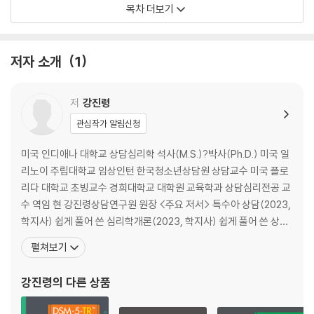
집단상담의 강점과 한계
목차 더보기
―수업활동
―복습문제
저자 소개
1
02 집단의 치유력, 어떤 힘이 작용하는가?
집단과정
집단역동
저
강진령
집단의 치유요인
관심작가 알림신청
다른 임상가들이 주장한 집단의 치유요인
―수업활동
미국 인디애나 대학교 상담심리학 석사(M.S.)?박사(Ph.D.) 미국 일
―복습문제
리노이 주립대학교 임상인턴 한국청소년상담원 상담교수 미국 플로
리다 대학교 초빙교수 경희대학교 대학원 교육학과 상담심리전공 교
03 윤리적 집단상담, 어떻게 해야 하는가?
수 역임 현 강진령상담연구원 원장 <주요 저서> 특수아 상담(2023,
집단상담자 윤리기준의 특징
학지사) 쉽게 풀어 쓴 심리학개론(2023, 학지사) 쉽게 풀어 쓴 상담
집단상담에서의 윤리적 쟁점
이론과 실제(2023, 학지사) 학생 생활지도와 상담(2022, 학지사)
펼쳐보기
법적 책임과 업무상 과실
상담연습: 치료적 대화 기술(2판, 2022, 학지사) 상담과 심리치료:
―수업활동
이론과 실제(2판, 2022, 학지사) 상담심리학(2020, 학지사) 외
강진령
의 다른 상품
―복습문제