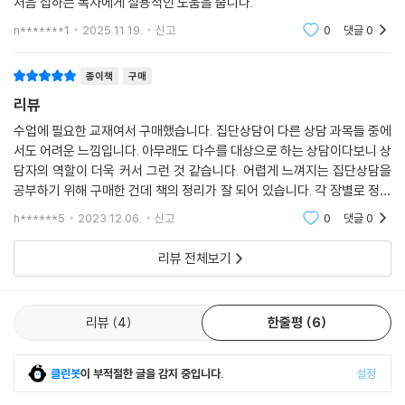
자가 알아야 할 윤리적 문제와 실제 사례를 풍부하게 제시하여 집단상담을
처음 접하는 독자에게 실용적인 도움을 줍니다.
n*******1
2025.11.19.
신고
0
댓글
0
종이책
구매
리뷰
수업에 필요한 교재여서 구매했습니다. 집단상담이 다른 상담 과목들 중에
서도 어려운 느낌입니다. 아무래도 다수를 대상으로 하는 상담이다보니 상
담자의 역할이 더욱 커서 그런 것 같습니다. 어렵게 느껴지는 집단상담을
공부하기 위해 구매한 건데 책의 정리가 잘 되어 있습니다. 각 장별로 정리
가 말끔하게 되어있고 예시와 사례를 들어 설명하는 부분이 특히 도움이
h******5
2023.12.06.
신고
0
댓글
0
많이 되었습니다
리뷰 전체보기
리뷰
4
한줄평
6
클린봇
이 부적절한 글을 감지 중입니다.
설정