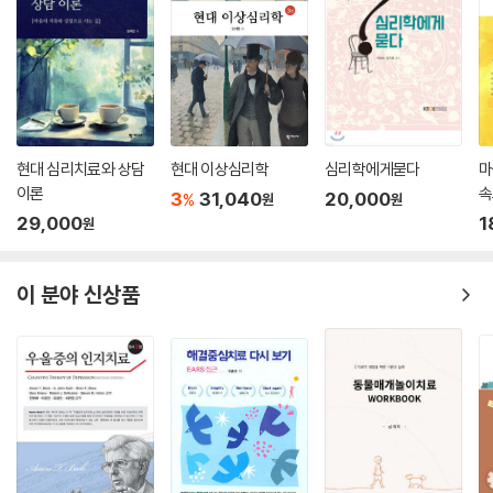
현대 심리치료와 상담
현대 이상심리학
심리학에게묻다
마
이론
속
3
31,040
20,000
%
원
원
29,000
1
원
이 분야 신상품