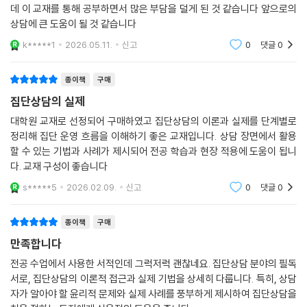
부록
직 어렵지만 집단상담은 아무래도 내담자가 많아진 만큼 부담이 더 컸었는
부록 A. ASGW 집단상담자의 ‘최상의 실행지침’
데 이 교재를 통해 공부하면서 많은 부담을 덜게 된 것 같습니다 앞으로의
부록 B. 집단심리치료 참여환자들의 관점에서 본 치유요인
상담에 큰 도움이 될 것 같습니다
k*****1
2026.05.11.
신고
0
댓글
0
참고문헌
찾아보기
종이책
구매
집단상담의 실제
대학원 교재로 선정되어 구매하였고 집단상담의 이론과 실제를 단계별로
정리해 집단 운영 흐름을 이해하기 좋은 교재입니다. 상담 장면에서 활용
할 수 있는 기법과 사례가 제시되어 전공 학습과 현장 적용에 도움이 됩니
다. 교재 구성이 좋습니다
s*****5
2026.02.09.
신고
0
댓글
0
종이책
구매
만족합니다
전공 수업에서 사용한 서적인데 그럭저럭 괜찮네요. 집단상담 분야의 필독
서로, 집단상담의 이론적 접근과 실제 기법을 상세히 다룹니다. 특히, 상담