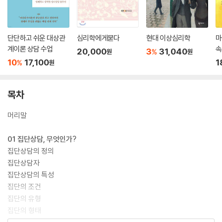
단단하고 쉬운 대상관
심리학에게묻다
현대 이상심리학
마
계이론 상담 수업
속
20,000
3
31,040
%
원
원
10
17,100
1
%
원
목차
머리말
01 집단상담, 무엇인가?
집단상담의 정의
집단상담자
집단상담의 특성
집단의 조건
집단의 유형
집단의 형태