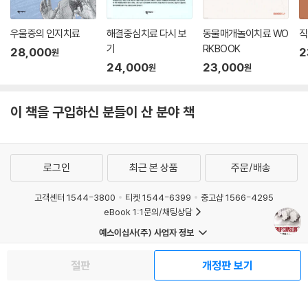
우울증의 인지치료
해결중심치료 다시 보
동물매개놀이치료 WO
직
기
RKBOOK
28,000
2
원
24,000
23,000
원
원
이 책을 구입하신 분들이 산 분야 책
로그인
최근 본 상품
주문/배송
고객센터 1544-3800
티켓 1544-6399
중고샵 1566-4295
eBook 1:1문의/채팅상담
예스이십사(주) 사업자 정보
절판
개정판 보기
이용약관
개인정보처리방침
청소년보호정책
PC버전
회사소개
거래처관계자께
도서홍보
광고