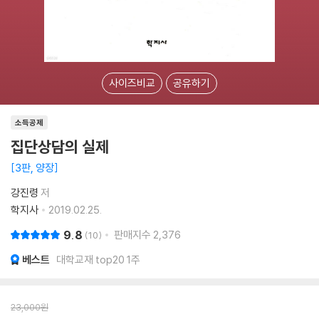
사이즈비교
공유하기
소득공제
집단상담의 실제
3판, 양장
강진령
저
학지사
2019.02.25.
9.8
판매지수
2,376
10
베스트
대학교재 top20 1주
23,000
원