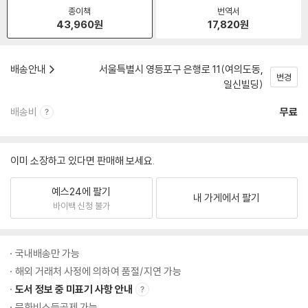
종이책
번역서
43,960
원
17,820
원
배송안내
서울특별시 영등포구 은행로 11(여의도동,
변경
일신빌딩)
배송비
무료
이미 소장하고 있다면 판매해 보세요.
예스24에 팔기
내 가게에서 팔기
바이백 신청 불가
국내배송만 가능
해외 거래처 사정에 의하여 품절/지연 가능
도서 정보 중 미표기 사항 안내
문화비소득공제 가능