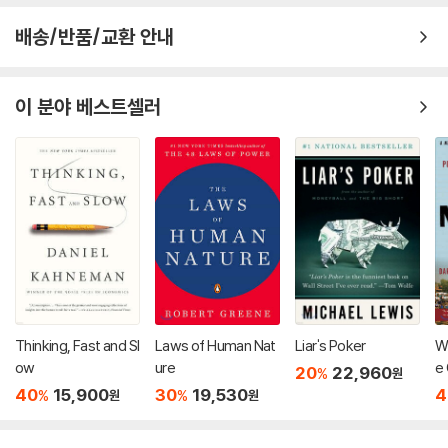
배송/반품/교환 안내
이 분야 베스트셀러
Thinking, Fast and Sl
Laws of Human Nat
Liar's Poker
Wh
ow
ure
e 
20
22,960
%
원
Pr
40
15,900
30
19,530
4
%
%
원
원
er