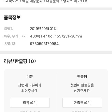
외국도서
예술 대중문화
대중문화
영화/드라마/TV
tudio grunt at ABC. It’s also about thoughtfulness and respect,
and a decency-over-dollars approach that has become the b
edrock of every project and partnership Iger pursues, from a
품목정보
deep friendship with Steve Jobs in his final years to an abiding
love of the Star Wars mythology.
발행일
2019년 10월 01일
쪽수, 무게, 크기
400쪽 | 440g | 155*231*30mm
“The ideas in this book strike me as universal” Iger writes. “No
ISBN13
9780593170984
t just to the aspiring CEOs of the world, but to anyone wanting
to feel less fearful, more confidently themselves, as they navi
gate their professional and even personal lives.”
리뷰/한줄평
0
리뷰
한줄평
첫번째 리뷰어가
첫번째 한줄평을
되어주세요.
남겨주세요.
리뷰 쓰기
한줄평 쓰기