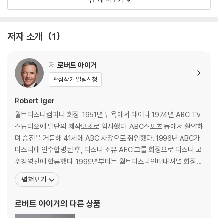
inspiring the people who bring the magic to life.
NAMED ONE OF THE BEST BOOKS OF THE YEAR BY NPR
저자 소개
1
Robert Iger became CEO of The Walt Disney Company in 200
저
로버트 아이거
5, during a difficult time. Competition was more intense than e
ver and technology was changing faster than at any time in th
관심작가 알림신청
e company’s history. His vision came down to three clear idea
Robert Iger
s: Recommit to the concept that quality matters, embrace te
chnology instead of fighting it, and think bigger--think global-
월트디즈니컴퍼니 회장. 1951년 뉴욕에서 태어나 1974년 ABC TV
-and turn Disney into a stronger brand in international market
스튜디오에 말단의 제작보조로 입사했다. ABC스포츠 등에서 활약하
s.
며 승진을 거듭해 41세에 ABC 사장으로 취임했다. 1996년 ABC가
디즈니에 인수합병된 후, 디즈니 소유 ABC 그룹 회장으로 디즈니 고
Today, Disney is the largest, most admired media company in
위경영진에 합류했다. 1999년부터는 월트디즈니인터내셔널 회장직
the world, counting Pixar, Marvel, Lucasfilm, and 21st Century
까지 수행하며 오늘날의 글로벌 디즈니를 위한 청사진을 마련했다. 2
펼쳐보기
Fox among its properties. Its value is nearly five times what it
005년부터 2020년 연초까지 15년간 CEO로 역임했고, 2012년부
was when Iger took over, and he is recognized as one of the
터 지금까지 회장으로 재임 중이다. 2019년 [타임]지 ‘세계에서 가장
로버트 아이거
의 다른 상품
most innovative and successful CEOs of our era.
영향력 있는 100인’, ‘올해의