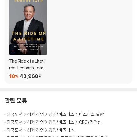
In The Ride of a Lifetime, Robert Iger shares the lessons he le
arned while running Disney and leading its 220,000-plus empl
oyees, and he explores the principles that are necessary for t
rue leadership, including:
*
Optimism.
Even in the face of difficulty, an optimistic leader
will find the path toward the best possible outcome and focu
s on that, rather than give in to pessimism and blaming.
The Ride of a Lifeti
*
Courage.
Leaders have to be willing to take risks and place
me: Lessons Learn
big bets. Fear of failure destroys creativity.
ed from 15 Years as
18
43,960
%
원
CEO of the Walt Dis
*
Decisiveness.
All decisions, no matter how difficult, can be
ney Company
made on a timely basis. Indecisiveness is both wasteful and d
estructive to morale.
관련 분류
*
Fairness.
Treat people decently, with empathy, and be acc
essible to them.
외국도서
경제 경영
경영/비즈니스
비즈니스 일반
외국도서
경제 경영
경영/비즈니스
CEO/리더십
This book is about the relentless curiosity that has driven Iger
외국도서
경제 경영
경영/비즈니스
for forty-five years, since the day he started as the lowliest s