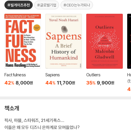
#빌게이츠추천
#글로벌기업
#CEO는누가되나
Factfulness
Sapiens
Outliers
H
(
42
8,000
44
11,700
35
9,900
%
%
%
원
원
원
4
책소개
픽사, 마블, 스타워즈, 21세기폭스…
이들은 왜 모두 디즈니 은하계로 모여들었나?