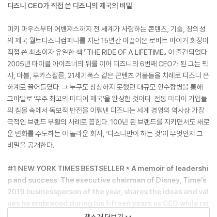
디즈니 CEO가 직접 쓴 디즈니의 제국의 비밀
미키 마우스부터 어벤져스까지 전 세계가 사랑하는 콘텐츠, 기술, 창의성
의 제국 월트디즈니컴퍼니를 지난 15년간 이끌어온 로버트 아이거 회장이
직접 쓴 최초이자 유일한 책 『THE RIDE OF A LIFETIME』 이 출간되었다.
2005년 마이클 아이즈너의 뒤를 이어 디즈니의 6번째 CEO가 된 그는 픽
사, 마블, 루카스필름, 21세기폭스 같은 콘텐츠 거물들을 차례로 디즈니 은
하계로 끌어들였다. 그 누구도 상상하지 못했던 대규모 인수합병을 통해
그야말로 ‘우주 최고의 미디어 제국’을 완성한 것이다. 전통 미디어 기업들
의 침몰 속에서 독보적 반전을 이뤄낸 디즈니는 세계 경영의 역사상 가장
극적인 브랜드 부활의 사례로 꼽힌다. 100년 된 브랜드를 지키면서도 새로
운 변화를 주도하는 이 놀라운 회사, ‘디즈니만이 하는 것’이 무엇인지 그
비밀을 공개한다.
#1 NEW YORK TIMES BESTSELLER * A memoir of leadershi
p and success: The executive chairman of Disney, Time’s
2019 businessperson of the year, shares the ideas and val
ues he embraced during his fifteen years as CEO while rei
nventing one of the world’s most beloved companies and
책소개 더보기