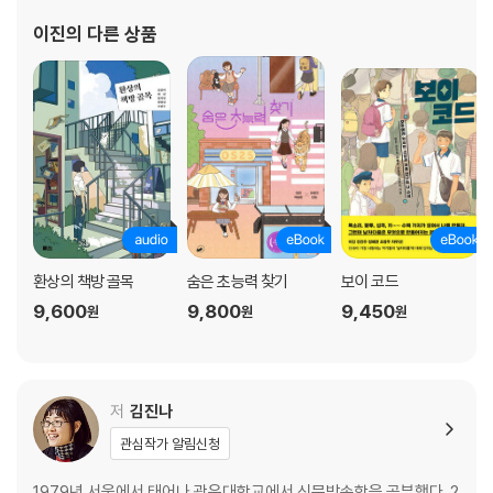
이진
의 다른 상품
환상의 책방 골목
숨은 초능력 찾기
보이 코드
9,600
9,800
9,450
원
원
원
저
김진나
관심작가 알림신청
1979년 서울에서 태어나 광운대학교에서 신문방송학을 공부했다. 2