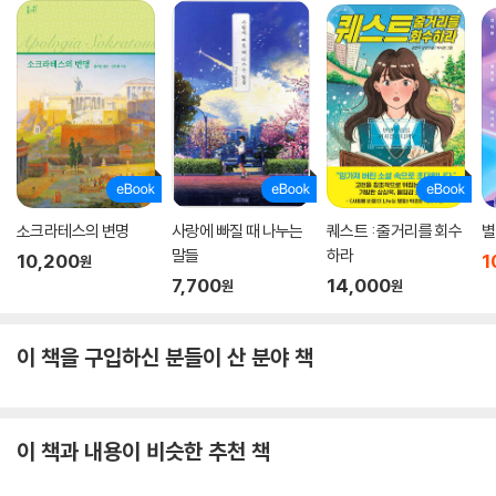
소크라테스의 변명
사랑에 빠질 때 나누는
퀘스트 : 줄거리를 회수
별
말들
하라
10,200
1
원
7,700
14,000
원
원
이 책을 구입하신 분들이 산 분야 책
이 책과 내용이 비슷한 추천 책