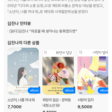
015년 『디다와 소풍 요정』으로 제5회 비룡소 문학상 대상을 받았고,
『소년아, 나를 꺼내 줘』로 제15회 사계절문학상을 받았다.
김진나
인터뷰
[읽다]
김진나 “외로울 때 생각나는 동화였으면”
김진나
의 다른 상품
소년아, 나를 꺼내 줘
희망의 질감 - 문학동
사랑의 입자
네청소년 59
7,700
9,500
원
원