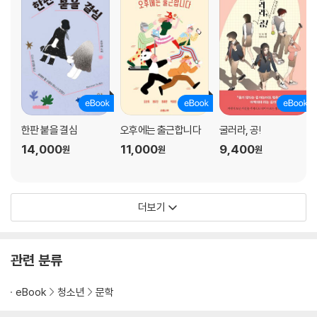
한판 붙을 결심
오후에는 출근합니다
굴러라, 공!
14,000
11,000
9,400
원
원
원
더보기
관련 분류
eBook
청소년
문학