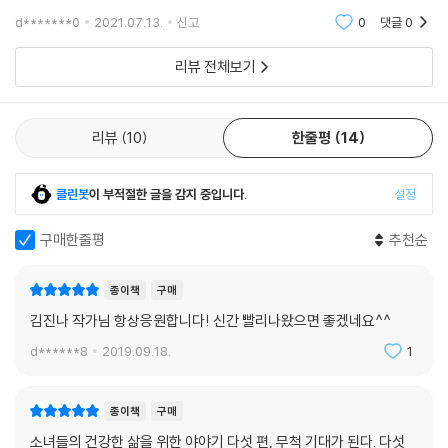
즘이란 책을 보고 구매 하였습니다. 여러작가님들의 이야기가 담긴 만큼
d*******0
2021.07.13.
신고
0
댓글
0
여러사람
리뷰 전체보기
리뷰
10
한줄평
14
클린봇
이 부적절한 글을 감지 중입니다.
설정
구매한줄평
추천순
종이책
구매
김진나 작가님 항상응원합니다! 신간 빨리나왔으면 좋겠네요^^
d******8
2019.09.18.
1
종이책
구매
소녀들의 건강한 삶을 위한 야야기 다섯 편, 무척 기대가 된다. 다섯