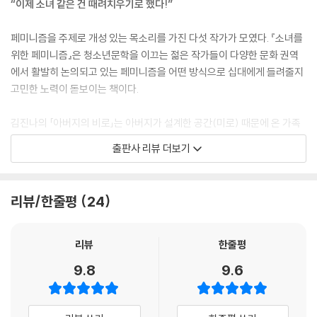
“이제 소녀 같은 건 때려치우기로 했다!”
페미니즘을 주제로 개성 있는 목소리를 가진 다섯 작가가 모였다. 『소녀를
위한 페미니즘』은 청소년문학을 이끄는 젊은 작가들이 다양한 문화 권역
에서 활발히 논의되고 있는 페미니즘을 어떤 방식으로 십대에게 들려줄지
고민한 노력이 돋보이는 책이다.
김진나의 「아버지의 비로」는 아버지가 설계한 공간(미로) 때문에 온 가족
이 혼란에 빠져드는 이야기다. 알레고리를 활용해 청소년문학에서는 쉽게
출판사 리뷰 더보기
접할 수 없었던 신선한 시선을 보여 준다. 박하령의 「숏컷」은 짧은 머리에
담긴 편견에 때문에 한 사건에 휘말리는 소녀의 이야기다. 평범한 소녀였
던 주인공이 자신도 피해자가 될 수 있다는 사실을 인식하면서 세상에 맞
리뷰/한줄평
24
서 싸우고자 다짐한다.
이꽃님의 「이제 소녀 같은 건 때려치우기로 했다」는 몰카 피해자인 언니와
리뷰
한줄평
잘못된 정보로 한순간에 ‘걸레’가 되어버린 반 친구에 대한 이야기다. 오해
9.8
9.6
와 편견에 맞서는 소녀(들)의 당찬 외침이 눈에 띈다. 이진의 「햄스터와
나」는 남자 친구와의 성관계로 임신과 낙태를 걱정하는 소녀의 이야기다.
그 걱정을 주인공의 반려동물인 햄스터를 둘러싼 사건과 잘 엮어 내 이야