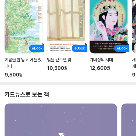
여름을 한 입 베어 물었
빛을 걷으면 빛
가녀장의 시대
세
더니
게
10,500
12,600
원
원
9,500
9
원
카드뉴스로 보는 책