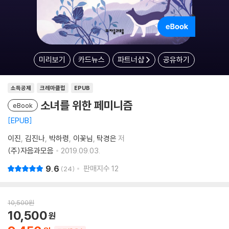
미리보기
카드뉴스
파트너샵
공유하기
소득공제
크레마클럽
EPUB
소녀를 위한 페미니즘
eBook
EPUB
이진
김진나
박하령
이꽃님
탁경은
저
(주)자음과모음
2019.09.03.
9.6
판매지수
12
24
10,500
원
10,500