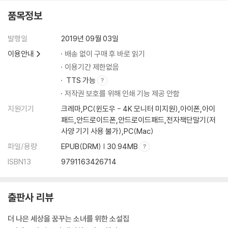
품목정보
발행일
2019년 09월 03일
이용안내
배송 없이 구매 후 바로 읽기
이용기간 제한없음
TTS 가능
저작권 보호를 위해 인쇄 기능 제공 안함
지원기기
크레마,PC(윈도우 - 4K 모니터 미지원),아이폰,아이
패드,안드로이드폰,안드로이드패드,전자책단말기(저
사양 기기 사용 불가),PC(Mac)
파일/용량
EPUB(DRM) | 30.94MB
ISBN13
9791163426714
출판사 리뷰
더 나은 세상을 꿈꾸는 소녀를 위한 소설집