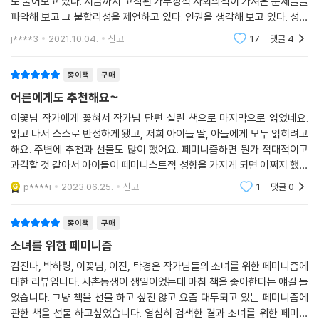
로 풀어보고 있다. 지금까지 고착된 가부장적 사회의식이 가져온 문제들을
파악해 보고 그 불합리성을 제언하고 있다. 인권을 생각해 보고 있다. 성문
제를 거론해 보고 있다. 성장 과정에서 소녀들이 가지는 아픔을 다각도에
j****3
2021.10.04.
신고
17
댓글
4
서 소재를
종이책
구매
어른에게도 추천해요~
이꽃님 작가에게 꽂혀서 작가님 단편 실린 책으로 마지막으로 읽었네요.
읽고 나서 스스로 반성하게 됐고, 저희 아이들 딸, 아들에게 모두 읽히려고
해요. 주변에 추천과 선물도 많이 했어요. 페미니즘하면 뭔가 적대적이고
과격할 것 같아서 아이들이 페미니스트적 성향을 가지게 되면 어쩌지 했는
데...오히려 이 책 읽고 나서 제 자신의 편협함을 반성하고 생각이 바뀌게
p****i
2023.06.25.
신고
1
댓글
0
되었어요. 어
종이책
구매
소녀를 위한 페미니즘
김진나, 박하령, 이꽃님, 이진, 탁경은 작가님들의 소녀를 위한 페미니즘에
대한 리뷰입니다. 사촌동생이 생일이었는데 마침 책을 좋아한다는 얘길 들
었습니다. 그냥 책을 선물 하고 싶진 않고 요즘 대두되고 있는 페미니즘에
관한 책을 선물 하고싶었습니다. 열심히 검색한 결과 소녀를 위한 페미니