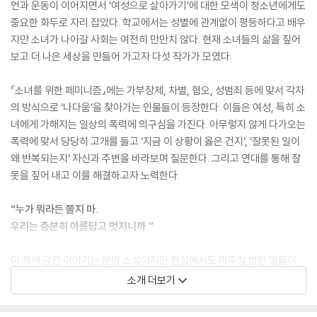
언과 운동이 이어지면서 ‘여성으로 살아가기’에 대한 모색이 청소년에게도
중요한 화두로 자리 잡았다. 학교에서는 성별에 관계없이 평등하다고 배우
지만 소녀가 나아갈 사회는 여전히 만만치 않다. 현재 소녀들의 삶을 짚어
보고 더 나은 세상을 만들어 가고자 다섯 작가가 모였다.
『소녀를 위한 페미니즘』에는 가부장제, 차별, 혐오, 성범죄 등에 맞서 각자
의 방식으로 ‘나다움’을 찾아가는 인물들이 등장한다. 이들은 여성, 특히 소
녀에게 가해지는 일상의 폭력에 의구심을 가진다. 아무렇지 않게 다가오는
폭력에 맞서 당당히 고개를 들고 ‘지금 이 상황이 옳은 건지’, ‘잘못된 일이
왜 반복되는지’ 자신과 주변을 바라보며 질문한다. 그리고 연대를 통해 잘
못을 짚어 내고 이를 해결하고자 노력한다.
“누가 뭐라든 쫄지 마.
우리는 충분히 아름답고 멋지니까.”
이 책에 담긴 이야기는 분명 소설이지만 현실에서도 마주칠 법한 일들이
다. 누구에게 책임을 묻고, 어디에 화를 내야하는지조차 불분명한 사건들
소개 더보기
이 소설/현실 속 소녀의 일상에서 벌어지는 탓이다. 소녀는 폭력에 괴로워
하고 잘못된 일에 혼란스러워 하지만 그 누구도 시원스러운 답변을 내 주