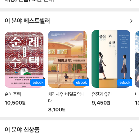
이 분야 베스트셀러
순례 주택
체리새우: 비밀글입니
유진과 유진
나
다
10,500
9,450
1
원
원
8,100
원
이 분야 신상품