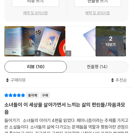
리뷰 쓰기
한줄평 쓰기
기가 몰입도 있게 다가온다.
혜택 및 유의사항
혜택 및 유의사항
탁경은의 「스스로 반짝이는 별먼지」는 소녀들이 자신의 몸에 대해 스스로
깨우치고 알아가는 이야기다. 사회가 만든 틀에서 벗어나 ‘나다움’을 생각
하며 잘못된 고정관념에 맞서 싸우고자 연대한다.
2
더보기
현실을 적나라하게 반영한 다섯 편의 이야기와 함께, 소녀에게 당부와 위
로를 전하는 작가의 따뜻한 목소리가 각 소설 말미에 수록되어 있다. 빈틈
4
2
없이 구성된 이 책은 이 시대를 살아가는 소녀에게 힘과 위로가, 나아가 더
리뷰
10
한줄평
14
나은 세상을 만들어가는 데 작은 발판이 될 것이다.
구매리뷰
추천순
종이책
구매
소녀들이 이 세상을 살아가면서 느끼는 삶의 편린들/자음과모
음
들어가기 소녀들의 이야기 4편을 읽었다. 페미니즘이라는 주제를 가지고
쓴 소설들이다. 소녀들의 삶에 다가오는 문제들을 역할과 평등이란 관점으