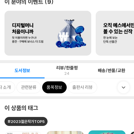
이 분야의 이벤트
9
리뷰/한줄평
도서정보
배송/반품/교환
24
자 소개
관련분류
품목정보
출판사 리뷰
이 상품의 태그
#2023젊은작가TOP5