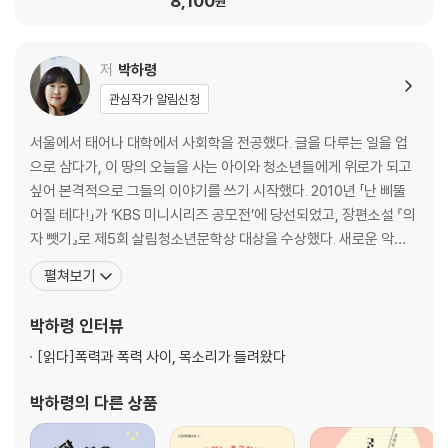
8,100
원
저
박하령
관심작가 알림신청
서울에서 태어나 대학에서 사회학을 전공했다. 글을 다루는 일을 업
으로 삼다가, 이 땅의 오늘을 사는 아이와 청소년들에게 위로가 되고
싶어 본격적으로 그들의 이야기를 쓰기 시작했다. 2010년 「난 삐뚤
어질 테다!」가 ‘KBS 미니시리즈 공모전’에 당선되었고, 장편소설 『의
자 뺏기』로 제5회 살림청소년문학상 대상을 수상했다. 새로운 악마
캐릭터를 통해 선택의 의미에 대해 질문하는 『반드시 다시 돌아온다』
펼쳐보기
로 제10회 비룡소 블루픽션상을 수상했으며, 장애인 부모와 비장애
인 자녀의 남다른 가족 이야기를 다룬 『발버둥치다』는 ‘2020 서울시
박하령
인터뷰
올해의 한 책’에 선정되는 등 여러 기관의 추
[읽다]
폭력과 폭력 사이, 목소리가 들려왔다
박하령
의 다른 상품