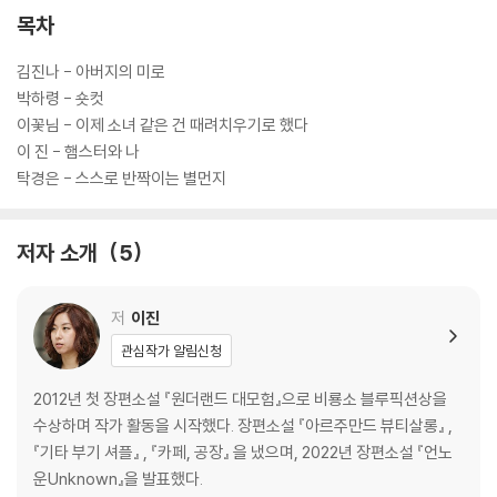
지 않는다.
목차
얼마 전까지만 해도 소녀를 둘러싸고 벌어지는 일은 사소한 것으로 치부되
김진나 - 아버지의 미로
거나 덮어두어야 할 사건으로 여겨졌다. 하지만 최근 스쿨 미투 운동을 비
박하령 - 숏컷
롯해 소녀들이 직접 목소리를 내기 시작하면서 조금씩 비정상이 정상으로
이꽃님 - 이제 소녀 같은 건 때려치우기로 했다
되돌아오고 있다. 이 책에 담긴 이야기 또한 잘못된 일에 질문을 던지고 꾸
이 진 - 햄스터와 나
준히 목소리를 내는 게 중요하다고 말한다. 짧지만 결코 가볍지 않은 다섯
탁경은 - 스스로 반짝이는 별먼지
편의 이야기는 소녀들에게 힘과 위로를 주고, 함께 목소리를 내어 줄 든든
한 지원군이 될 것이다.
저자 소개
5
저
이진
관심작가 알림신청
2012년 첫 장편소설 『원더랜드 대모험』으로 비룡소 블루픽션상을
수상하며 작가 활동을 시작했다. 장편소설 『아르주만드 뷰티살롱』 ,
『기타 부기 셔플』 , 『카페, 공장』 을 냈으며, 2022년 장편소설 『언노
운Unknown』을 발표했다.