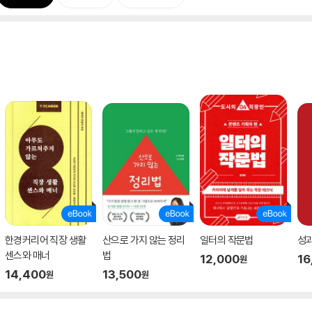
한경커리어 직장 생활
산으로 가지 않는 정리
일터의 작문법
성과
센스와 매너
법
12,000
16
원
14,400
13,500
원
원