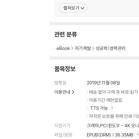
요점들을 논리적인 순서로 연결하라
펼쳐보기
연결한 요점들을 한 장으로 요약하라
3. 로지컬하게 작성하라
관련 분류
제목에 일의 본질과 범위를 담아라
목차를 이용해 논리의 흐름을 밝혀라
eBook
자기계발
성공학/경력관리
원 페이지 원 메시지로 이해도를 높여라
헤드메시지와 수직적 논리로 보고서를 단순화 
품목정보
컬러와 차트의 활용법을 생각하라
보고서 작성을 위한 글쓰기 원칙 1
발행일
2019년 11월 08일
보고서 작성을 위한 글쓰기 원칙 2
이용안내
배송 없이 구매 후 바로 읽기
이용기간 제한없음
TTS 가능
저작권 보호를 위해 인쇄 기
지원기기
크레마,PC(윈도우 - 4K 
파일/용량
EPUB(DRM) | 36.35MB