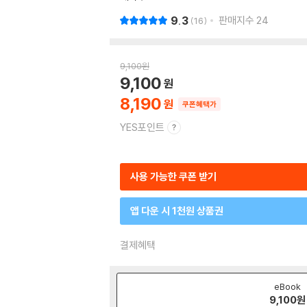
9.3
판매지수
24
16
9,100
원
9,100
8,190
쿠폰혜택가
YES포인트
사용 가능한 쿠폰 받기
앱 다운 시 1천원 상품권
결제혜택
eBook
9,100
원