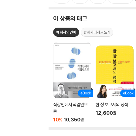
이 상품의 태그
#회사의언어
#회사에서글쓰기
직장인에서 직업인으
한 장 보고서의 정석
로
12,600
원
10
10,350
%
원