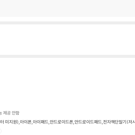
하라
능 제공 안함
모니터 미지원),아이폰,아이패드,안드로이드폰,안드로이드패드,전자책단말기(저사양 