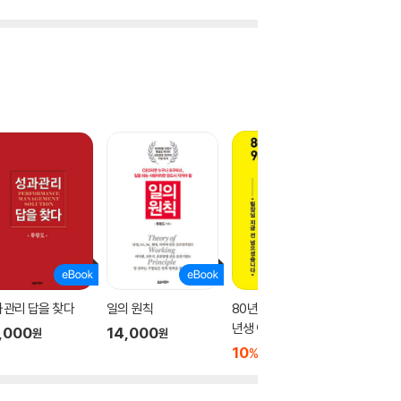
관리 답을 찾다
일의 원칙
80년생 김 팀장과 90
80년생 
년생 이 대리가 웃으며
년생 이
,000
14,000
원
원
일하는 법
일하는 
10
12,150
9,450
%
원