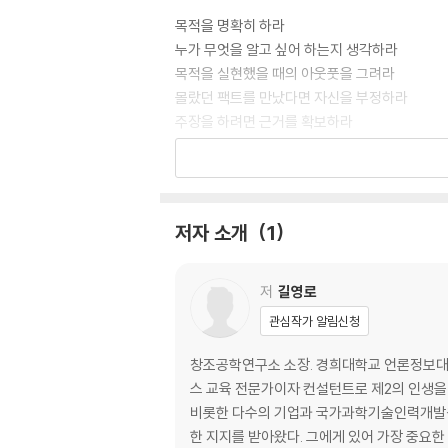
목적을 명확히 하라
누가 무엇을 알고 싶어 하는지 생각하라
목적을 실현했을 때의 아웃풋을 그려라
몰랐던 팩트를 만났다면 자신을 부정하라
주장을 하려면 근거를 확보하라
결론은 과제에 대한 답변이다
What·Why·How를 명확히 하라
2. 한 장으로 요약하라
저자 소개
1
실무자에게 로직이란 무엇인가
피라미드 구조로 로직을 구성하라
저
길영로
MECE로 중복과 누락을 방지하라
관심작가 알림신청
So What/Why So로 논리의 비약을 없애라
비즈니스 논리력을 강화하라
창조공학연구소 소장. 경희대학교 언론정보대
피라미드 구조를 실무에 적용하라
스 교육 전문가이자 컨설턴트로 제2의 인생을 
상사와 문제인식이 다를 때는 해설형 패턴으로
비롯한 다수의 기업과 국가과학기술인력개발원(
상사와 문제인식이 같을 때는 병렬형 패턴을 활
한 지지를 받아왔다. 그에게 있어 