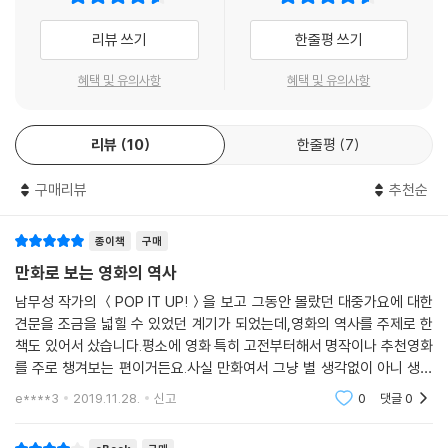
는 완전히 달랐다. 영화의 역사 또한 ‘사관’을 담게 된 것이다. 그 시대의 많
은 사람들이 영화는 보는 것이 아니라 ‘읽는 것’으로 규정했다. 영화감독은
리뷰 쓰기
한줄평 쓰기
예술가로 격상됐고, 그들의 연출은 철학으로 이해했다. 한 편의 영화는 시
대의 정신을 담고 있으며, 영화를 통해 그 의미를 찾고자 노력했던 것이다.
혜택 및 유의사항
혜택 및 유의사항
그러한 영화에 대한 이해는 세기말이 지나면서 다시 읽는 것이 아니라 ‘보
는 것’으로 복귀한다. 인터넷 시대의 젊은이들은 읽는 것에서 멀어졌으며
리뷰
10
한줄평
7
보는 것만으로도 충분히 만족했다. 굴곡 많은 영화사처럼 영화를 텍스트로
접하는 유행도 그와 함께 운명을 다한 것처럼 보였다.
구매리뷰
추천순
이제 영화는 보고 읽는 것
영화의 역사를 이야기해야 하는 시점에서, 문득 지금 우리에게 영화를 이
종이책
구매
해한다는 말은 무엇일까 의문을 던져보았다. 여전히 영화는 보는 것만으로
만화로 보는 영화의 역사
채워질 수 없는 부분이 있으며, 그 속에 담긴 의미를 헤아리는 것으로 영화
남무성 작가의 ＜POP IT UP!＞을 보고 그동안 몰랐던 대중가요에 대한
를 전부 이해했다고 말하기 힘든 면도 있다. 결국 영화란 ‘보고 또 읽어야
견문을 조금을 넓힐 수 있었던 계기가 되었는데,영화의 역사를 주제로 한
하는 것’이다. 『만화로 보는 영화의 역사』는 영화가 보고 읽는 것임을 증명
책도 있어서 샀습니다.평소에 영화 특히 고전부터해서 명작이나 추천영화
해 보인다. 어디선가 본 듯한 배우의 스틸이나, 영화사의 놓칠 수 없는 명장
를 주로 챙겨보는 편이거든요.사실 만화여서 그냥 별 생각없이 아니 생각
면들은 올드팬에게 향수를 불러일으키기 충분하며, 그 영화의 이면을 가득
을 많이 하며 진지하게 읽어도많은 것을 까먹게 됩니다. 그래서 책 내용을
e****3
2019.11.28.
신고
0
댓글
0
채운 감독과 배우의 에피소드들은 영화의 역사가 그 어떤 예술사보다 긴장
하나하나 다 기억을
감 넘치며 다이내믹하다는 것을 증명해줄 것이다. 이를 통해 우리는 영화