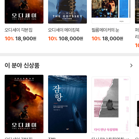
오디세이 각본집
오디세이 메이킹북
필름메이커의 눈
퍼
리
10
18,900
10
108,000
10
18,000
%
%
%
원
원
원
1
이 분야 신상품