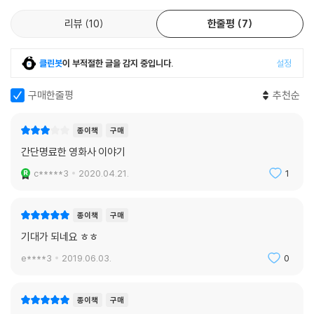
니다. 만화의 속성인 가벼움과 유머가 남무성 특유의 필체에 풍부하게 담
리뷰
10
한줄평
7
겨 있다. 에디슨의 오디션에 등장해서 “재도전은 안 되나요?”라고 말하는
가수 김건모나 뤼미에르 형제의 아버지가 유명 개그맨의 유행어 “고오~
뤠?”를 외치는 장면, 휴지를 볼에 가득 집어넣고 코폴라의 오디션에 등장
클린봇
이 부적절한 글을 감지 중입니다.
설정
하는 말런 브랜도의 모습 등에서 웃음을 참기는 쉽지 않다. 지루한 영화사
구매한줄평
추천순
가 즐거워지는 비밀은 이 책이 바로 ‘라이벌들의 난장사’이기 때문이다.
세계를 겨냥한 만화, 『만화로 보는 영화의 역사』
종이책
구매
『만화로 보는 영화의 역사』는 한국 출판계에 신선한 청량제가 될 것이라
간단명료한 영화사 이야기
믿는다. 또 새로운 가능성에 대한 도전이 될 것임을 의심하지 않는다. 이 정
c*****3
2020.04.21.
1
도 수준의 만화라면 전 세계 출판 시장을 겨냥해볼 만하다. 영화의 역사가
텍스트로만 쓰인다면 불가피하게 자국에 한정된 텍스트가 될 것이다. 그러
나 그것이 만화로 그려진다면 국경의 한계는 극복이 가능해진다. 영화의
종이책
구매
세계화나 보편성으로 미루어 짐작하건데 전 세계의 그 누구라도 부담 없이
기대가 되네요 ㅎㅎ
볼 수 있기 때문이다. 만화의 힘이 느껴지는 지점이다. 황희연이 탄탄한 스
e****3
2019.06.03.
0
토리 전개에 힘쓰고, 남무성이 각색하고 그린 이 만화는 재미있는 이야기
와 풍족한 교양을 고루 갖춘 뛰어난 완성도를 보여주며 독자들을 흥미진진
한 영화의 역사 속으로 빠져들게 할 것이다.
종이책
구매