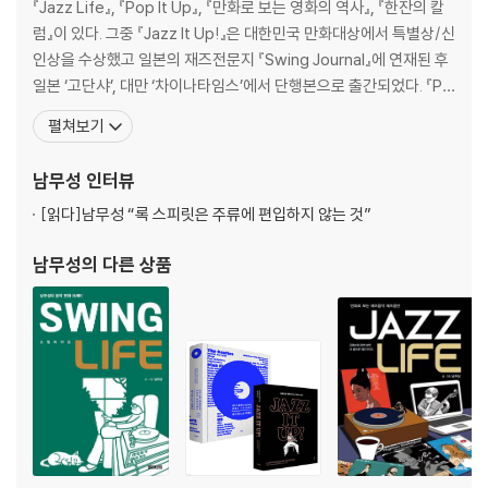
『Jazz Life』, 『Pop It Up』, 『만화로 보는 영화의 역사』, 『한잔의 칼
럼』이 있다. 그중 『Jazz It Up!』은 대한민국 만화대상에서 특별상/신
인상을 수상했고 일본의 재즈전문지 『Swing Journal』에 연재된 후
일본 ‘고단샤’, 대만 ‘차이나타임스’에서 단행본으로 출간되었다. 『Pai
nt It Rock』은 종합베스트셀러에 올랐으며, 일본의 음악전문 유통사
펼쳐보기
‘Disk Union’과 계약을 맺고 수출되었다. 한국 최초의 재즈 매거진
『몽크뭉크, MMJAZZ
남무성
인터뷰
[읽다]
남무성 “록 스피릿은 주류에 편입하지 않는 것”
남무성
의 다른 상품