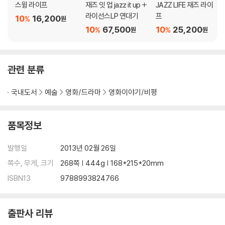
스윙 라이프
재즈 잇 업 jazz it up +
JAZZ LIFE 재즈 라이
라이선스LP 연대기
프
10
16,200
%
원
10
67,500
10
25,200
%
%
원
원
관련 분류
국내도서
예술
영화/드라마
영화이야기/비평
품목정보
발행일
2013년 02월 26일
쪽수, 무게, 크기
268쪽 | 444g | 168*215*20mm
ISBN13
9788993824766
출판사 리뷰