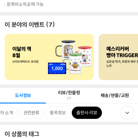
문화비소득공제 가능
이 분야의 이벤트
7
리뷰/한줄평
도서정보
배송/반품/교환
17
자 소개
관련분류
품목정보
출판사 리뷰
이 상품의 태그