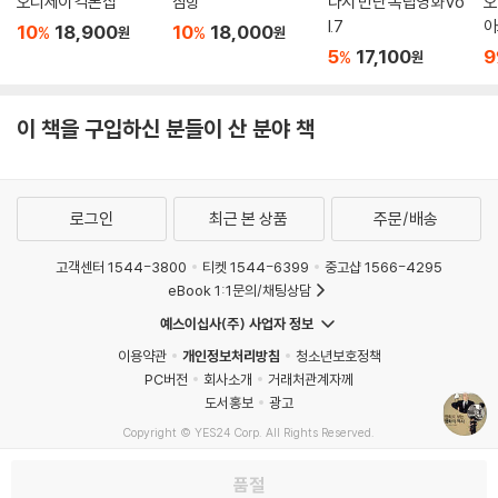
오디세이 각본집
잠항
다시 만난 독립영화 vo
오
l.7
아
10
18,900
10
18,000
%
%
원
원
5
17,100
9
%
원
이 책을 구입하신 분들이 산 분야 책
로그인
최근 본 상품
주문/배송
고객센터 1544-3800
티켓 1544-6399
중고샵 1566-4295
eBook 1:1문의/채팅상담
예스이십사(주) 사업자 정보
이용약관
개인정보처리방침
청소년보호정책
PC버전
회사소개
거래처관계자께
도서홍보
광고
Copyright © YES24 Corp. All Rights Reserved.
MATOM13
품절