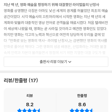
지난 백 년, 영화 예술을 평정하기 위해 대결했던 라이벌들의 난장사
영화를 상영했던 극장은 아마도 낯선 세계의 경계를 허물었던 최초의 예술
공간이었다. 시각 예술사의 끄트머리에서 시작한 영화는 지난 백 년의 세
계화와 맞물려 대중적인 영상 언어로 관객들을 매료시켰다. 처음 텔레비전
이 세상에 나왔을 때, 영화는 곧 사라질 것이라고 예견한 영화인도 있었다.
하지만 영화는 각고의 노력과 혁신으로 여전히 당당하게 우리들 곁에 있
다. 『만화로 보는 영화의 역사- 라이벌 난장사』는 급변했던 영화의 역사를
만화로 풀어낸 책이다. 그런 영화의 성공 배경은, 산업화라는 거대한 물결
속에 인력과 자본이 몰려들면서 정점에 서기 위한 치열한 대결 구도가 펼
쳐진 까닭에 있다. 영화사의 라이벌들, 그들의 다툼은 훗날 영화의 역사가
출판사 리뷰 더보기
된다.
영화를 바라보는 세계관의 변화
리뷰/한줄평
17
‘읽는 것’에서 ‘보는 것’으로
90년대로 접어들면서 여가 활동의 수준을 넘어섰던 영화는 예술인 동시
에 산업으로 당대의 주목을 끌었고, 이데올로기 붕괴와 함께 지식인들을
리뷰
한줄평
영화와 영화운동에 매진토록 했으며, 이들은 다채롭고 깊이 있는 시각으로
8.2
8.6
영화를 말하는 텍스트들을 발표했다. 그들이 그려낸 영화의 정의는 이전과