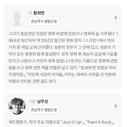
5. 거장의 이름으로
앨프레드 히치콕 vs. 오손 웰스
저
황희연
관심작가 알림신청
6. 영화 언어의 혁명가
장뤼크 고다르 vs. 스탠리 큐브릭
그녀가 몸담았던 직장은 영화 바깥에 있었으나 영화와 늘 가까웠다. 1
984년 창간되어 약 25년간 발간된 영화 잡지 <스크린>에서 역대
7. 갱스터와 서부극의 부활
기자 중 제일 오래 근무했다. 청춘의 전부가 그 안에 있고, 청춘의 기
프랜시스 포드 코폴라 vs. 세르지오 레오네
억이 모두 영화와 함께 형성됐다. 문득 영화 밖 세상이 궁금해 사표를
던지고 나왔으나 여전히 영화 칼럼니스트라는 이름으로 영화에 관한
8. SF의 시대
글을 쓰고 영화 관련 책을 만들며 살고 있다. 『일생에 한 번쯤은 파리
조지 루카스 vs. 스티븐 스필버그
지앵처럼』,『카모메 식당의 여자들』이라는 에세이 서적을 낸 덕분에
여행과 인터뷰 관련 글도 쓴다.
9. 지성파 뉴요커
마틴 스코세이지 vs. 우디 앨런
그림
남무성
10. 새로운 영화 사단
관심작가 알림신청
세상의 왕과 위대한 영화 작가들
재즈평론가, 작가 주요 작품으로 『Jazz It Up!』, 『Paint It Rock』,