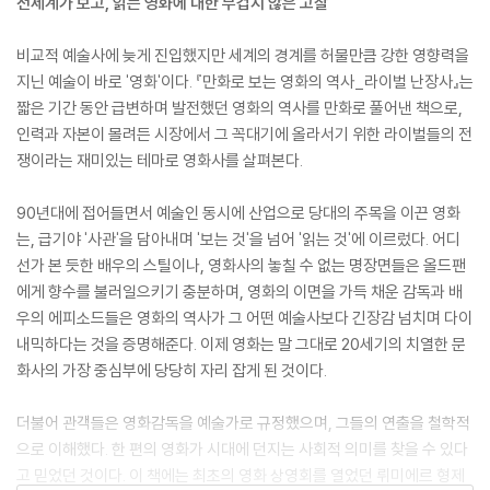
전세계가 보고, 읽는 영화에 대한 무겁지 않은 고찰
비교적 예술사에 늦게 진입했지만 세계의 경계를 허물만큼 강한 영향력을
지닌 예술이 바로 '영화'이다. 『만화로 보는 영화의 역사_라이벌 난장사』는
짧은 기간 동안 급변하며 발전했던 영화의 역사를 만화로 풀어낸 책으로,
인력과 자본이 몰려든 시장에서 그 꼭대기에 올라서기 위한 라이벌들의 전
쟁이라는 재미있는 테마로 영화사를 살펴본다.
90년대에 접어들면서 예술인 동시에 산업으로 당대의 주목을 이끈 영화
는, 급기야 '사관'을 담아내며 '보는 것'을 넘어 '읽는 것'에 이르렀다. 어디
선가 본 듯한 배우의 스틸이나, 영화사의 놓칠 수 없는 명장면들은 올드팬
에게 향수를 불러일으키기 충분하며, 영화의 이면을 가득 채운 감독과 배
우의 에피소드들은 영화의 역사가 그 어떤 예술사보다 긴장감 넘치며 다이
내믹하다는 것을 증명해준다. 이제 영화는 말 그대로 20세기의 치열한 문
화사의 가장 중심부에 당당히 자리 잡게 된 것이다.
더불어 관객들은 영화감독을 예술가로 규정했으며, 그들의 연출을 철학적
으로 이해했다. 한 편의 영화가 시대에 던지는 사회적 의미를 찾을 수 있다
고 믿었던 것이다. 이 책에는 최초의 영화 상영회를 열었던 뤼미에르 형제