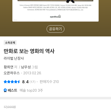
공유하기
소득공제
만화로 보는 영화의 역사
라이벌 난장사
황희연
저
남무성
그림
오픈하우스
2013.02.26.
8.4
판매지수
210
17
베스트
예술 top20 3주
17,000
원