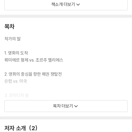
와 판타지적 색채를 입혔던 조르주 멜리에스, 코미디의 진정한 지존을 가
책소개 더보기
리는 찰리 채플린과 버스터 키튼의 대결, 영화감독을 예술가의 반열에 올
려놓은 장뤼크 고다르와 스탠리 큐브릭, 뉴욕을 무대로 펼쳐지는 마틴 스
코세이지와 우디 앨런 등의 라이벌 대결을 뼈대로 영화사를 알고자 하는
목차
독자들의 욕구를 충족시켜준다. 더불어 영화의 역사가 당대의 역사를 탐구
하는 중요한 매개가 된다는 사실 또한 일깨워준다.
작가의 말
1. 영화의 도착
뤼미에르 형제 vs. 조르주 멜리에스
2. 영화의 중심을 향한 패권 쟁탈전
유럽 vs. 미국
3. 코미디의 왕
찰리 채플린 vs. 버스터 키튼
목차 더보기
4. 장르의 달인
하워드 호크스 vs. 존 포드
저자 소개
2