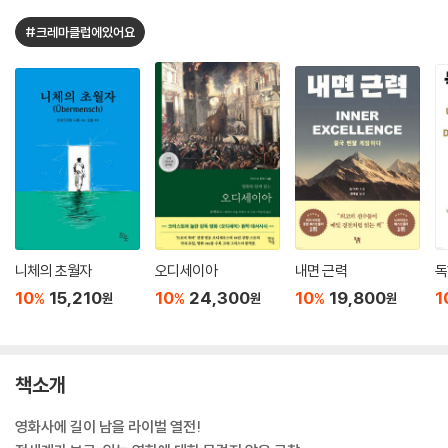
#크레마클럽에있어요
니체의 초월자
오디세이아
내면 근력
독
10
15,210
10
24,300
10
19,800
1
%
%
%
원
원
원
책소개
영화사에 길이 남을 라이벌 열전!