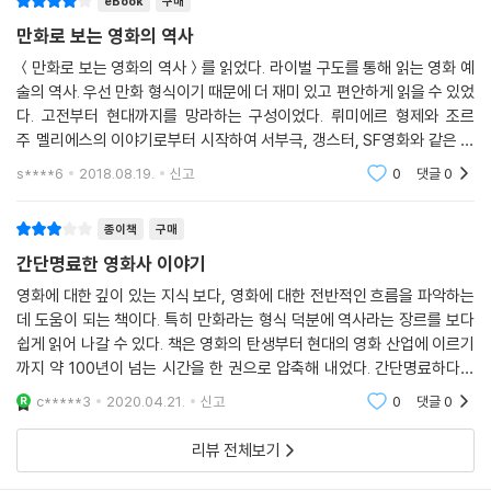
eBook
구매
의 역사가 당시의 시대와 사회를 엿볼 수 있는 중요한 매개가 된다는 사실
만화로 보는 영화의 역사
을 알 수 있다. 영화사는 말 그대로 20세기의 치열한 문화사의 가장 중심부
에 자리 잡고 있다.
＜만화로 보는 영화의 역사＞를 읽었다. 라이벌 구도를 통해 읽는 영화 예
술의 역사. 우선 만화 형식이기 때문에 더 재미 있고 편안하게 읽을 수 있었
다. 고전부터 현대까지를 망라하는 구성이었다. 뤼미에르 형제와 조르
대결의 구도로 그려본 영화의 역사
주 멜리에스의 이야기로부터 시작하여 서부극, 갱스터, SF영화와 같은 장
인간사의 기본 원리로 모순이나 대립을 내세웠던 변증법은 마르크시즘의
르 영화적 접근까지 이어지는 구도가 흥미로웠다. 시리즈가 있다면 분야별
중요한 형식논리로 지난 세기 많은 지식인을 당혹케 만들었다. 그 20세기
s****6
2018.08.19.
신고
0
댓글
0
로 읽어보고 싶다.
는 한마디로 영화의 시대였다. 이런 까닭일까? 『만화로 보는 영화의 역사』
는 라이벌간의 대립을 기본 구도로 영화의 역사를 풀어내는 독특한 형식을
종이책
구매
취하고 있다. 최초의 영화 상영회를 열었던 뤼미에르 형제와 판타지적 색
간단명료한 영화사 이야기
채를 입혔던 조르주 멜리에스, 영화 산업의 헤게모니를 놓고 벌였던 미국
영화에 대한 깊이 있는 지식 보다, 영화에 대한 전반적인 흐름을 파악하는
과 유럽의 소리 없는 전쟁, 코미디의 진정한 지존을 가리는 찰리 채플린과
데 도움이 되는 책이다. 특히 만화라는 형식 덕분에 역사라는 장르를 보다
버스터 키튼의 대결, 영화감독을 예술가의 반열에 올려놓은 장뤼크 고다르
쉽게 읽어 나갈 수 있다. 책은 영화의 탄생부터 현대의 영화 산업에 이르기
와 스탠리 큐브릭, 뉴욕을 무대로 펼쳐졌던 마틴 스코세이지와 우디 앨런
까지 약 100년이 넘는 시간을 한 권으로 압축해 내었다. 간단명료하다는
의 미묘한 차이는 이 만화의 주요 뼈대이며, 이와 연관하여 세밀하게 뻗어
장점과 깊이가 얕을 수 밖에 없다는 단점을 모두 가진다는 뜻이다. 카테고
c*****3
2020.04.21.
신고
0
댓글
0
가는 여러 이야기와 장면들은 우리가 영화사에 관해 알아야 할 상식 이상
리별 두 대상을
의 것을 충족시켜준다.
리뷰 전체보기
그렇다고 이 책이 지나치게 엄숙한 교양 만화의 성격을 띠고 있는 것은 아