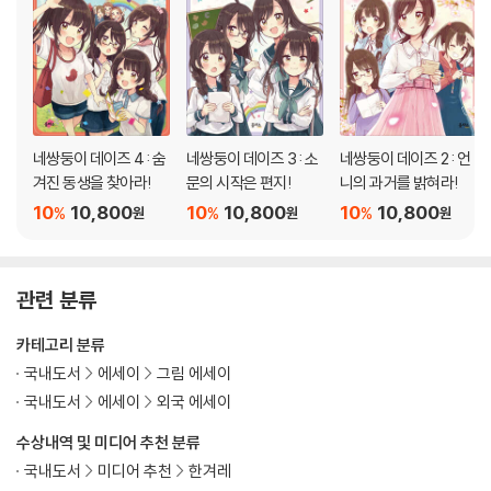
· 신입 사원들이 회사를 오래 다니게 하려면 어떻게 해야 될까요? 132
· 우리는 왜 태어났을까요? 134
· 어린이 기자 여러분은 언제 ‘살아 있구나!’ 하고 느끼나요? 136
· 남자와 여자 중 어느 쪽이 더 편할까요? 138
· 저한테 맞는 일이 있을까요? 140
· 죽는 게 두려워요 142
네쌍둥이 데이즈 4 : 숨
네쌍둥이 데이즈 3 : 소
네쌍둥이 데이즈 2 : 언
겨진 동생을 찾아라!
문의 시작은 편지!
니의 과거를 밝혀라!
· ‘좋은 엄마’란 어떤 엄마일까요? ‘좋은 아빠’란 어떤 아빠일까요? 144
· 모든 친구와 사이좋게 지낼 필요가 있을까요? 146
10
10,800
10
10,800
10
10,800
%
%
%
원
원
원
· 경제 불황, 저출산, 고령화사회, 자연재해……. 미래가 걱정됩니다 148
[가메오카 어린이 신문]에 대해서 150
관련 분류
카테고리 분류
국내도서
에세이
그림 에세이
국내도서
에세이
외국 에세이
수상내역 및 미디어 추천 분류
국내도서
미디어 추천
한겨레