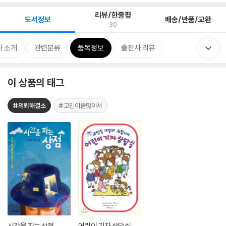
리뷰/한줄평
도서정보
배송/반품/교환
30
자 소개
관련분류
품목정보
출판사 리뷰
이 상품의 태그
#의뢰해결소
#고민이좀많아서
시간을 파는 상점
어린이 기자 상담실