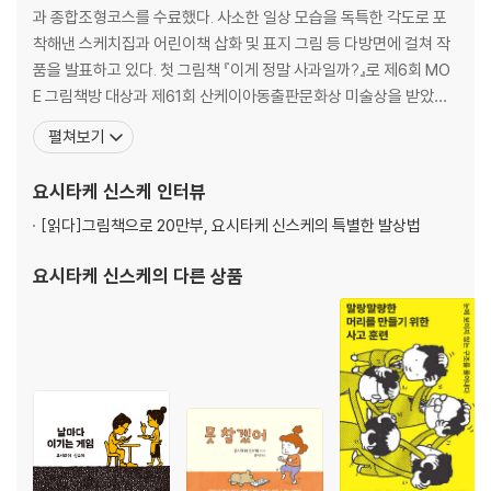
· 아이들끼리의 다툼을 언제까지 두고 봐야 할까요? 60
과 종합조형코스를 수료했다. 사소한 일상 모습을 독특한 각도로 포
· 여섯 살짜리 딸이 정말 말을 안 들어요 62
착해낸 스케치집과 어린이책 삽화 및 표지 그림 등 다방면에 걸쳐 작
· 아이들은 밖에서 놀아야지, 왜 방에 처박혀 게임만 하는 거야? 64
품을 발표하고 있다. 첫 그림책 『이게 정말 사과일까?』로 제6회 MO
· 초등학교 5학년 딸아이의 말수가 줄었습니다 66
E 그림책방 대상과 제61회 산케이아동출판문화상 미술상을 받았다.
· 일곱 살 아이가 말대꾸를 하기 시작했어요 68
『이유가 있어요』로 제8회 MOE 그림책방 대상, 『벗지 말걸 그랬어』
펼쳐보기
가메오카 어린이 신문 70
로 볼로냐 라가치상 특별상, 『이게 정말 천국일까?』로 제51회 신풍상
어린이 기자들의 보물 사전 74
을 받는 등 여러 작품으로 수많은 상을 받으며 주목받았다. 그동안 그
요시타케 신스케
인터뷰
리고 쓴 책으로 『결국 못 하고 끝난 일』
3장 가장 큰 걱정거리는 제 자신이에요
[읽다]
그림책으로 20만부, 요시타케 신스케의 특별한 발상법
· 어깨 결림, 두통, 안구 건조증, 흰머리……. 늙어 가는 것이 무서워요 78
· 방 청소에 소질이 없어요 80
요시타케 신스케
의 다른 상품
· 올 여름에도 다이어트에 실패했어요 82
· 아무리 연습해도 골프 실력이 늘지 않아요 84
· 아이, 반려동물, 반려식물……. 아무것도 키우지 않는데 괜찮을까요? 86
· 말 주변이 없어서 남들과 대화를 이어 가지 못해요 88
· 아이가 몇 살이냐고 물어서, 열 살이나 어리게 나이를 속였어요 90
· 싫증을 잘 내요 92
· SNS가 너무 재미있어서 끊을 수 없어요 94
· 어느 날, 제 얼굴에서도 냄새가 난다는 사실을 깨닫고 충격받았어요 96