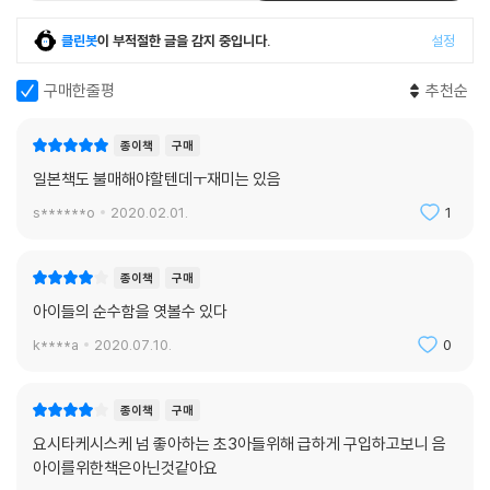
고민만 하며 살기에 인생은 너무 짧고 재미있다고요!
요시타케 신스케의 일러스트레이션
클린봇
이 부적절한 글을 감지 중입니다.
설정
이 책의 또다른 매력은 바로 볼로냐 국제도서전 라가치상 특별상 수상, 일
구매한줄평
추천순
본 MOE책방 대상 4관왕에 빛나는 요시타케 신스케의 일러스트레이션이
다. 참신한 발상과 귀여운 그림으로 국내외 독자들에게 폭넓게 사랑받고
종이책
구매
있는 요시타케 신스케는 이 책에서도 특유의 촌철살인으로 정곡을 쿡 찌른
일본책도 불매해야할텐데ㅜ재미는 있음
다. 세상에서 가장 어른답지 않은 어른, 요시타케 신스케는 어른들의 모순
된 시각을 참신하게 풀어 낼 뿐만 아니라, 일상의 크고 작은 고민을 해결할
s******o
2020.02.01.
1
실마리를 제공한다. 이외에도 이 책에는 [가메오카 어린이 신문]의 마스코
트 거북이를 찾는 숨은 그림 찾기, [가메오카 어린이 신문] 호외편, 어린이
종이책
구매
기자들의 보물 소개 등 고민 때문에 무거웠던 머리와 마음을 쉬어 가도록
아이들의 순수함을 엿볼수 있다
돕는 재미있는 코너도 함께 수록되어 있다. ‘책 안에 고민들만 실려 있으면,
대체 누가 이런 책을 살까?’라고 걱정한 어린이 기자들이 특별히 준비한 것
k****a
2020.07.10.
0
이니만큼, 책 안에 수록된 다양한 코너를 통해 독자들은 어느새 품고 있던
고민과 걱정을 털어 버리게 된다.
종이책
구매
요시타케시스케 넘 좋아하는 초3아들위해 급하게 구입하고보니 음
“아이들은 아무것도 모른다”, “어른이 항상 옳다”는 말은 거짓말입니다.
아이를위한책은아닌것같아요
어른들끼리의 탁상공론보다 아무 생각 없이 툭 던진 아이들의 말이