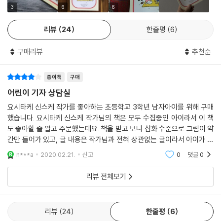
간단하다. 일주일에 한두 번, 방과 후 모두 모여 과자를 먹으면서 그 달의
3
6
6
신문에 실을 고민을 정하고 토론한다. 그 누구도 모든 문제의 답을 다 알 수
리뷰
24
한줄평
6
없으니, 다 함께 이야기를 나누며 해결 방안을 정리하는 것이다. ‘이성에게
인기를 얻는 방법을 알려 달라’는 40대 남성의 고민에는 ‘매력남의 일곱
구매리뷰
추천순
가지 조건’을 들며 나이가 비슷한 또래에게 잘 보이라는 따끔한 충고를 건
네고(28~29쪽), ‘중학생 아들에게 심한 말을 들었다’는 엄마의 고민에는
종이책
구매
‘중학생은 다들 멍청해서 그런 말을 하게 마련이다’라는 위로를 전한다(4
6~47쪽). 뿐만 아니다. ‘죽는 것이 두려워요’라는 무거운 고민이 있는가
어린이 기자 상담실
하면(142~143쪽), ‘신입 사원이 회사를 자꾸 그만둬요’라는 너무나 어른
요시타케 신스케 작가를 좋아하는 초등학교 3학년 남자아이를 위해 구매
스러운 고민(132~133쪽)도 있다.
했습니다. 요시타케 신스케 작가님의 책은 모두 수집중인 아이라서 이 책
도 좋아할 줄 알고 주문했는데요. 책을 받고 보니 삽화 수준으로 그림이 약
가메오카 어린이 신문의 기자들에게 당도하는 고민의 상황과 내용은 각양
간만 들어가 있고, 글 내용은 작가님과 전혀 상관없는 글이라서 아이가 몹
각색이지만, 고민 때문에 힘들어하는 모습은 같은 인간이기에 크게 다르지
시 실망하더라고요. 좋은 내용의 글이었지만 요시타케 신스케 작가의 기발
n***a
2020.02.21.
신고
0
댓글
0
하고 엉뚱한 창의
않다. 어린이 기자들은 지나친 고민에 지치고, 그래서 매일 아침 힘겨운 얼
굴로 하루를 시작하는 어른들에게 고민을 떨쳐 버리고 ‘건강하고 밝게’ 살
리뷰 전체보기
아갈 나름의 방법을 제시하며 복잡한 삶을 간결하게 만드는 가이드가 되어
준다.
리뷰
24
한줄평
6