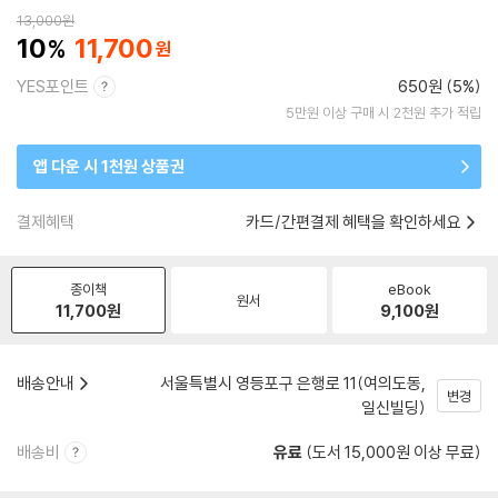
13,000
원
10
11,700
YES포인트
650원 (5%)
5만원 이상 구매 시 2천원 추가 적립
앱 다운 시 1천원 상품권
결제혜택
카드/간편결제 혜택을 확인하세요
종이책
eBook
원서
11,700
원
9,100
원
배송안내
서울특별시 영등포구 은행로 11(여의도동,
변경
일신빌딩)
배송비
유료
(도서 15,000원 이상 무료)