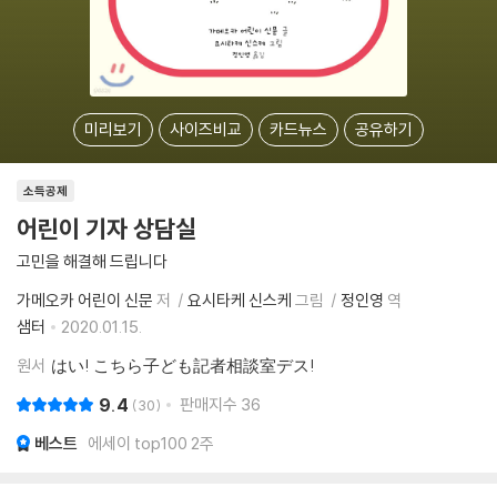
미리보기
사이즈비교
카드뉴스
공유하기
소득공제
어린이 기자 상담실
고민을 해결해 드립니다
가메오카 어린이 신문
저
요시타케 신스케
그림
정인영
역
샘터
2020.01.15.
원서
はい! こちら子ども記者相談室デス!
9.4
판매지수
36
30
베스트
에세이 top100 2주