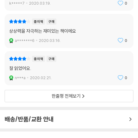
이상하게 더 설득력이 있었던 적은 없었나요?
k*****7
2020.03.19.
0
- [가메오카 어린이 신문] 편집장의 말 중에서
종이책
구매
상상력을 자극하는 재미있는 책이에요
a*******6
2020.03.16.
0
종이책
구매
잘 읽었어요.
n***a
2020.02.21.
0
한줄평 전체보기
배송/반품/교환 안내