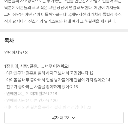
어른들의 사고방식으로는 무거웠던 고민을 한순간에 가볍게 만들어 주는
덕분에 어른들의 크고 작은 고민 상담이 연일 쇄도한다. 어린이 기자들의
고민 상담은 어떤 점이 다를까? 볼로냐 국제도서전 라가치상 특별상 수상
작가 요시타케 신스케의 일러스트와 함께 여기 그 해결책을 제시한다.
목차
안녕하세요! 8
1장 연애, 사랑, 결혼…… 너무 어려워요!
· 여자친구가 결혼을 빨리 하자고 보채서 고민입니다 12
· 아이돌을 너무 좋아해서 현실 남자들에게 관심이 가지 않아요 14
· 친구가 좋아하는 사람을 좋아하게 됐어요 16
· 연애한다는 게 대체 뭘까요? 18
· 연애와 사랑은 다른 건가요? 20
· 대머리가 되면 결혼을 못하게 될까 봐 걱정입니다 22
· 결혼하려고 노력하는 것도 이제 지쳤어요 24
목차 더보기
· 딸이 정규직이 아닌 남자친구와 결혼하겠다고 합니다 26
· 이성에게 인기를 얻는 비결을 가르쳐 주세요 28