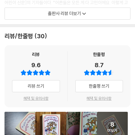
어린이 신문]의 기자들이다. “어른들은 모든 게 다 고민이에요. 이렇게 고
민만 하면서 살면 어떡하나요?”라고 깜찍하게 되묻는 어린이 기자들의 시
출판사 리뷰 더보기
선은 우리를 잊고 있었던 동심으로 돌아가게 돕는다.
이 책에서 다루는 고민은 1장 ‘연애, 사랑, 결혼’, 2장은 ‘육아’, 3장은 ‘자신
리뷰/한줄평
30
의 성격과 생활’, 4장은 ‘미래’로 자세히 들여다보면, ‘이성에게 인기를 얻
는 방법을 알려 주세요’, ‘아들한테 심한 말을 들었어요’, ‘신입 사원이 회사
를 자꾸 그만둬요’, ‘죽는 것이 두려워요’ 등등 누구나 한 번쯤은 해 봤음직
리뷰
한줄평
한 고민들이다. 그런데 이상하게도 어린이 기자들 앞에서는 이런 고민들의
9.6
8.7
크기가 작아지고, 무게가 가벼워진다. 곧이곧대로 들으면 신랄하고 어이없
게 들리기도 하지만, 의외로 문제의 본질을 꿰똟는 어린이 기자단의 명쾌
한 해답에 어른들의 고민은 간단하게 해결된다. 그동안 고민하느라 인생을
리뷰 쓰기
한줄평 쓰기
즐기지 못했던 어른들은 이 책을 통해 잊고 살았던 동심을 찾고 인생을 즐
기는 법을 깨달을 것이다.
혜택 및 유의사항
혜택 및 유의사항
일상의 작은 문제들부터 삶의 중요한 결정까지,
고민하는 어른들에게 꼭 들려주고픈 신랄하지만 정확한 답
8
더보기
[가메오카 어린이 신문]의 기자들이 어른들의 고민을 해결하는 방법은 참