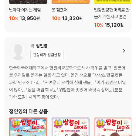
· 월급을 받는 족족 다 써 버려서 돈을 못 모으고 있어요 98
날마다 이기는 게임
못 참겠어
말랑말랑한 머리를 만
· 졸음을 참는 법을 알려 주세요! 100
들기 위한 사고 훈련
10
13,950
10
13,320
%
%
원
원
· 하는 일마다 잘 안 풀려서 매사에 자신이 없어요 102
10
15,120
%
원
· 발렌타인데이가 정말 싫어요. 없어졌으면 좋겠습니다 104
· 환갑이 지나고부터 건망증이 심해져서 걱정입니다 106
· 제 인생은 끝이에요. 정말 지긋지긋해요. 힘든 일이 너무 많아요 108
역
정인영
· 치아 교정을 하고 싶은데 좀 귀찮아요 110
관심작가 알림신청
[가메오카 어린이 신문]은 어떻게 만들어질까? 112
한국외국어대학교에서 한일비교문학으로 박사 학위를 받고, 일본어
4장 어른이 되어도 아직 모르는 것이 많습니다
를 우리말로 옮기는 일을 하고 있다. 옮긴 책으로 『상상초월 포켓몬
· 요즘 젊은 사람들의 사고방식을 이해할 수가 없습니다 116
과학 연구소 1~4』, 『귀여운데 오싹해 심해 생물』, 『아기 펭귄은 비밀
· 앞으로 세상이 어떻게 변할까요? 118
이 많아』, 『동물 마법 학교』, 『위험한데 멋있어 바닷속 상어』, [뿐뿐
· 쩝쩝 소리를 내며 밥을 먹는 친구가 있어요 120
과학 도감] 시리즈 등이 있다.
· 다른 지방 사람들은 제가 쓰는 말이 낯간지럽고 나긋나긋하게 들린다는
데, 어린이 기자 여러분도 그렇게 생각하나요? 122
정인영
의 다른 상품
· 나이 많은 부하 직원을 어떻게 대해야 할까요? 124
· “몇 살처럼 보여요?” 같은 질문은 세상에서 사라졌으면 좋겠어요! 126
· 어른과 아이, 어느 쪽이 더 좋을까요? 128
· 행복이란 무엇일까요· 잘 모르겠어요 130