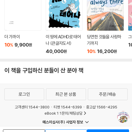
더 가까이
이 땅에 ADHD로 태어
당연한 것들을 사랑하
그
나 (큰글자도서)
기까지
10
9,900
1
%
원
40,000
10
16,200
%
원
원
이 책을 구입하신 분들이 산 분야 책
로그인
최근 본 상품
주문/배송
고객센터 1544-3800
티켓 1544-6399
중고샵 1566-4295
eBook 1:1문의/채팅상담
예스이십사(주) 사업자 정보
이용약관
개인정보처리방침
청소년보호정책