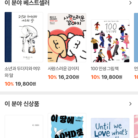
이 분야 베스트셀러
소년과 두더지와 여우
사랑스러운 강아지
100 인생 그림책
언
와 말
10
16,200
10
19,800
1
%
%
원
원
10
19,800
%
원
이 분야 신상품