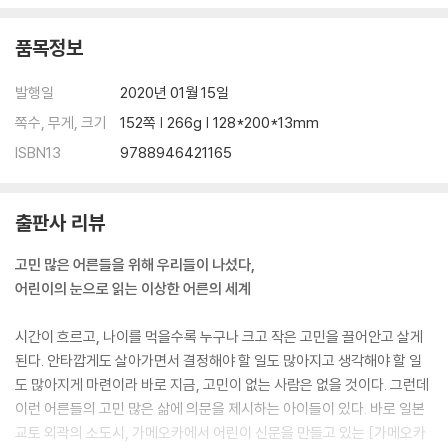
품목정보
발행일
2020년 01월 15일
쪽수, 무게, 크기
152쪽 | 266g | 128*200*13mm
ISBN13
9788946421165
출판사 리뷰
고민 많은 어른들을 위해 우리들이 나섰다,
어린이의 눈으로 읽는 이상한 어른의 세계
시간이 흐르고, 나이를 먹을수록 누구나 크고 작은 고민을 끌어안고 살게
된다. 안타깝게도 살아가면서 결정해야 할 일도 많아지고 생각해야 할 일
도 많아지게 마련이라 바로 지금, 고민이 없는 사람은 없을 것이다. 그런데
이런 어른들의 고민 많은 삶에 의문을 제시하는 아이들이 있다. 바로 일본
교토 외곽의 소도시, 가메오카에서 어린이 신문을 만들고 있는 [가메오카