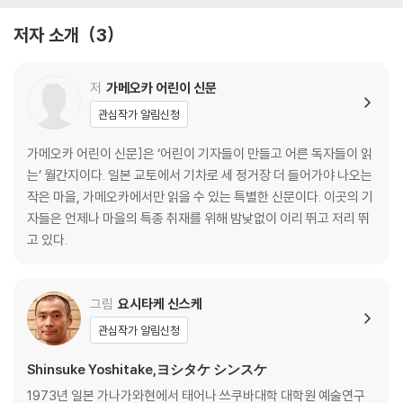
· 잔소리가 심한 남자친구와 계속 만나야 할지 고민 중이에요 30
저자 소개
3
· 아이가 아직 어린데 공부가 필요할까요? 32
· 남편이 변기에 앉아서 소변을 보지 않아요 34
· 남편에게 집안일을 시키려면 어떻게 해야 할까요? 36
저
가메오카 어린이 신문
· 부부의 사랑이란 뭘까요? 38
관심작가 알림신청
· 남편과 대화하는 시간이 즐겁지 않아요 40
숨어 있는 거북이 10마리를 찾아라! 42
가메오카 어린이 신문]은 ‘어린이 기자들이 만들고 어른 독자들이 읽
호외
는’ 월간지이다. 일본 교토에서 기차로 세 정거장 더 들어가야 나오는
작은 마을, 가메오카에서만 읽을 수 있는 특별한 신문이다. 이곳의 기
2장 우리 아이는 왜 이럴까요?
자들은 언제나 마을의 특종 취재를 위해 밤낮없이 이리 뛰고 저리 뛰
· 중학교 1학년 아들이 저를 “마귀할망구”라고 불렀습니다 46
고 있다.
· 좋아한다면서 왜 연습을 하지 않을까요? 48
· 사춘기 아이와의 커뮤니케이션, 어떻게 하면 좋을까요? 50
· 아들이 제 말을 못 들은 척해요 52
그림
요시타케 신스케
· 아이를 어린이집 종일반에 맡길지, 제가 일을 그만두고 오전반에만 보낼
관심작가 알림신청
지 고민이에요 54
· 아이가 자꾸 주머니에 공벌레를 넣어 와요 56
Shinsuke Yoshitake,ヨシタケ シンスケ
· 아이들은 왜 똥을 좋아할까요? 58
1973년 일본 가나가와현에서 태어나 쓰쿠바대학 대학원 예술연구