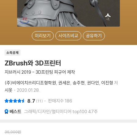
미리보기
사이즈비교
공유하기
소득공제
ZBrush와 3D프린터
지브러시 2019 - 3D프린팅 피규어 제작
(주)비에이치쓰리디조형학원
권세은
송주현
권다인
이진형
저
시옷
2020.01.28.
8.7
판매지수
186
11
베스트
그래픽/디자인/멀티미디어 top100 47주
35,000
원