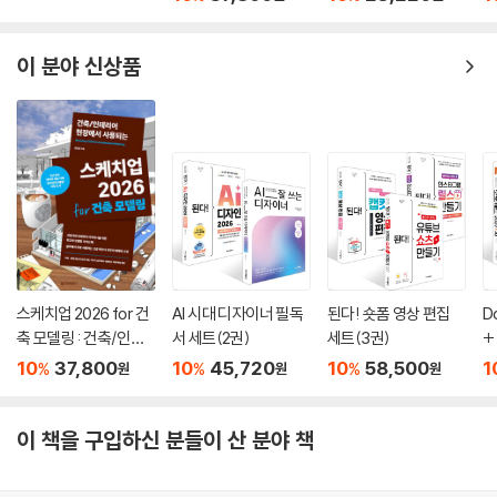
는
5) Curve Brush
6) Insert, IMM Brush
이 분야 신상품
7) Chisel Brush
8) ZModeler
(1) Point Action
(2) Edge Action
(3) Polygon Action
Chapter 02. Stroke
1. Stroke 종류
2. Stroke 메뉴
1) Modifiers
2) Sculptris Pro Mode
스케치업 2026 for 건
AI 시대 디자이너 필독
된다! 숏폼 영상 편집
D
3) Lazy Mouse
축 모델링 : 건축/인테
서 세트(2권)
세트(3권)
+
리어 현장에서 사용되
엔
4) Curve
10
37,800
10
45,720
10
58,500
1
%
%
%
원
원
원
는
Chapter 03. Alpha
1. Alpha 메뉴
이 책을 구입하신 분들이 산 분야 책
2. ZBrush에서 Alpha 이미지 제작하기
1) GrabDoc
2) From Mesh