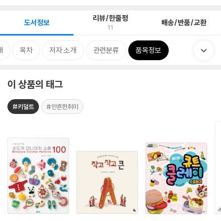
리뷰/한줄평
도서정보
배송/반품/교환
11
개
목차
저자 소개
관련분류
품목정보
이 상품의 태그
#키덜트
#안흔한취미