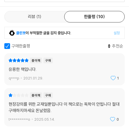
1. ZSphere를 이용한 기본 메쉬 제작
1) ZSphere의 용도
리뷰
1
한줄평
10
2) ZSphere를 이용한 기본 메쉬 만들기
2. ZSphere Skinning
클린봇
이 부적절한 글을 감지 중입니다.
설정
1) ZSphereChain의 스킨화
2) Adaptive Skin
구매한줄평
추천순
(1) Adaptive Skin
(2) Classic Skinning
종이책
구매
3. ZSphere Topology
4. ZSketch
유용한 책입니다.
5. ZSphere Rigging
q***p
2021.01.29.
1
1) ZSphere를 이용한 동세용 뼈대 만들기
Chapter 06. Polygroups, Morph Target, Display Properties
종이책
구매
1. Polygroups
1) Polygroups 메뉴
현장강의를 위한 교재일뿐입니다 이 책으로는 독학이 안됩니다 절대
2) Polygroup 선택
구매하지마세요 돈날렸음.
3)Polygroup It
t*********o
2025.05.14.
0
2. Morph Target