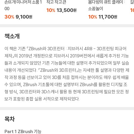
손뜨개 미니어처 소품 1
작고 작고 큰
봄다방의 큐트 클레이 :
갈
00
소꿉놀이
10
13,500
1
%
원
30
9,100
10
11,700
%
%
원
원
책소개
이 책은 기존 『ZBrush와 3D프린터 : 지브러시 4R8 - 3D프린팅 피규어
제작』의 2019년 개정판으로 지브러시 2019버전에서 새롭게 추가된 기능
들과 소개되지 않았던 기존 기능들에 대한 설명이 추가되었으며 일부 실습
내용이 개선되었다. 『ZBrush와 3D프린터』는 자세한 툴 설명과 다양한 제
작 과정 등을 선보이고 있어 3D를 처음 접하시는 분이라도 매우 쉽게 배울
수 있으며, ZBrush 기초툴에 대한 설명부터 ZBrush를 활용한 디지털 조
형 방식, 3D프린터와 3D스캐너 활용 등 현재 3D프린팅에 필요한 모든 정
보가 포함된 종합 실용 서적으로 제작되었다.
목차
Part 1 ZBrush 기능