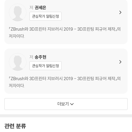
2. 3D Gizmo 기능
저
권세은
1) Customize
관심작가 알림신청
(1) Transform Type
(2) 변형기능
『ZBrush와 3D프린터:지브러시 2019 - 3D프린팅 피규어 제작』의
2) Sticky mode
저자이다.
3) Go To Unmasked Mesh Center
4) Mesh To Axis
5) Reset Mesh Orientation
저
송주현
6) Lock / UnLock
관심작가 알림신청
7) Transpose All Selected SubTools
『ZBrush와 3D프린터:지브러시 2019 - 3D프린팅 피규어 제작』의
Part 1.2 Tool 팔레트
저자이다.
Chapter 01. SubTool
1. SubTool
더보기
1) SubTool List
2) SubTool 기본 메뉴
3) Subtool Folder
관련 분류
2. Merge