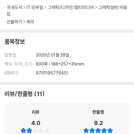
3. Split
국내도서
IT 모바일
그래픽/디자인/멀티미디어
그래픽일반/자료
4. Boolean(Live Boolean)
집
5. Remesh
선물하기
취미
6. Project
7. Extract
Chapter 02. Geometry
품목정보
1. Divide
1) Divide 기능과 옵션
발행일
2020년 01월 28일
2) SDiv 레벨
쪽수, 무게, 크기
600쪽 | 188*257*35mm
2. Edge Loop
ISBN13
9791195779451
1) Edge Loop
2) GroupsLoops
3) Panel Loops
리뷰/한줄평
11
3. ShadowBox
1) Shadowbox를 이용한 3D 메쉬 제작
2) 도면 활용하기
리뷰
한줄평
4. DynaMesh
4.0
9.2
1) DynaMesh 기능
2) DynaMesh 옵션