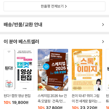
1) Morph Target & Morph Brush
한줄평 전체보기
2) MorphTarget을 이용한 메쉬 제작
3. Display Properties
배송/반품/교환 안내
Part 1.3 Brush, Stroke, Alpha 팔레트
Chapter 01. Brush
1. Brush 옵션
이 분야 베스트셀러
1) Top Shelf의 대표적인 브러시 옵션
2) Brush Palette메뉴
(1) Brush Modifier
(2) Auto Masking
2. Brush 종류
1) 일반 Brush
2) Mask Brush
3) Select Brush
4) Clip, Slice, Trim Brush
(1) Clip Brush
된다! 캡컷 영상 편집
스케치업 2026 for 건
돈이 되네? 취미 그림
된
축 모델링 : 건축/인테
이 전 세계로 팔리는 스
튜
(2) Slice Brush
10
19,800
%
원
리어 현장에서 사용되
톡 이미지
(3) Trim Brush
10
37,800
10
23,220
1
%
%
원
원