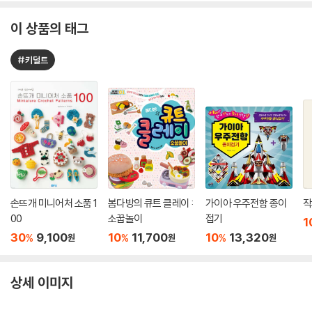
이 상품의 태그
#키덜트
손뜨개 미니어처 소품 1
봄다방의 큐트 클레이 :
가이아 우주전함 종이
작
00
소꿉놀이
접기
1
30
9,100
10
11,700
10
13,320
%
%
%
원
원
원
상세 이미지