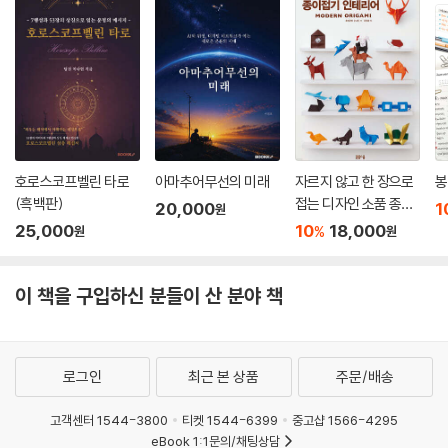
호로스코프벨린 타로
아마추어무선의 미래
자르지 않고 한 장으로
봉
(흑백판)
접는 디자인 소품 종이
20,000
1
원
접기 인테리어
25,000
10
18,000
%
원
원
이 책을 구입하신 분들이 산 분야 책
로그인
최근 본 상품
주문/배송
고객센터 1544-3800
티켓 1544-6399
중고샵 1566-4295
eBook 1:1문의/채팅상담