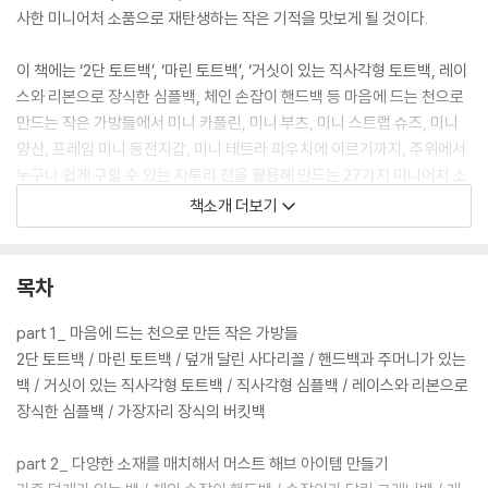
사한 미니어처 소품으로 재탄생하는 작은 기적을 맛보게 될 것이다.
이 책에는 ‘2단 토트백’, ‘마린 토트백’, ‘거싯이 있는 직사각형 토트백, 레이
스와 리본으로 장식한 심플백, 체인 손잡이 핸드백 등 마음에 드는 천으로
만드는 작은 가방들에서 미니 카플린, 미니 부츠, 미니 스트랩 슈즈, 미니
양산, 프레임 미니 동전지갑, 미니 테트라 파우치에 이르기까지, 주위에서
누구나 쉽게 구할 수 있는 자투리 천을 활용해 만드는 27가지 미니어처 소
품과 자세한 만드는 방법이 소개되어 있다. 다양한 자투리 천, 바늘과 실,
책소개 더보기
그리고 약간의 시간만 투자하면 집 여기저기에 처박혀 있던 자투리 천들이
생일선물이나 백일 혹은 돌 선물로도 손색없는 근사한 소품으로 재탄생할
것이다.
목차
part 1_ 마음에 드는 천으로 만든 작은 가방들
2단 토트백 / 마린 토트백 / 덮개 달린 사다리꼴 / 핸드백과 주머니가 있는
백 / 거싯이 있는 직사각형 토트백 / 직사각형 심플백 / 레이스와 리본으로
장식한 심플백 / 가장자리 장식의 버킷백
part 2_ 다양한 소재를 매치해서 머스트 해브 아이템 만들기