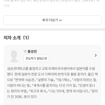
가죽 덮개가 있는 백 / 체인 손잡이 핸드백 / 손잡이가 달린 그래니백 / 개
더백
part 3_ 다양한 모양의 미니어처 백 만들기
목차 더보기
미니 백팩 / 작은 메신저백 / 드럼형 파우치 / 사다리꼴 보스턴백 / 반원형
트렁크 / 사각 트렁크
저자 소개
1
part 4. 미니 사이즈의 멋쟁이 아이템 만들기
미니 마린 캡 / 작은 카플린 / 미니 부츠 / 미니 스트랩 슈즈 / 미니 양산 /
옷장 가랜드
역
홍성민
관심작가 알림신청
Part 5. 작아도 편리한 디자인
미니 주머니 2종 / 프레임 미니 동전지갑 / 미니 테트라 파우치 / 미니 테트
성균관대학교를 졸업하고 교토국제외국어센터에서 일본어를 수료
라 파우치
했다. 현재 일본어 전문 도서 기획자와 번역가로 활동 중이다. 옮긴 책
으로 『면역력 식습관』 『설명의 기술』 『1일 1채소』 『사람이 따르는 말,
part 6. 실물 크기 형지(가위로 오려 사용하기)
사람이 떠나는 말』 『세계사를 움직이는 다섯 가지 힘』 『인생이 빛나
는 정리의 마법』 『최고의 휴식』 『나는 101세, 현역 의사입니다』 『잠자
기 전 30분』 등이 있다.