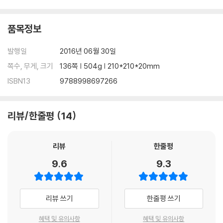
품목정보
발행일
2016년 06월 30일
쪽수, 무게, 크기
136쪽 | 504g | 210*210*20mm
ISBN13
9788998697266
리뷰/한줄평
14
리뷰
한줄평
9.6
9.3
리뷰 쓰기
한줄평 쓰기
혜택 및 유의사항
혜택 및 유의사항