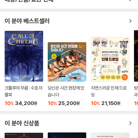
이 분야 베스트셀러
크툴루의 부름 : 수호자
당신은 사건 현장에 있
자연스러운 인체 드로
방
룰북
습니다
잉
과
10
34,200
10
25,200
10
21,150
1
%
%
%
원
원
원
이 분야 신상품