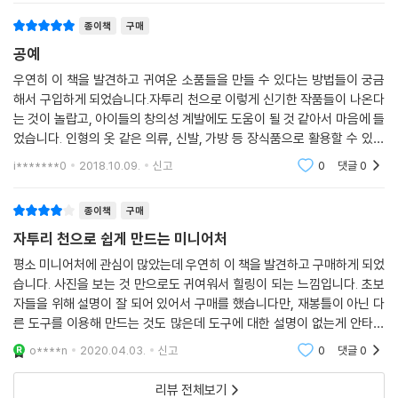
종이책
구매
공예
우연히 이 책을 발견하고 귀여운 소품들을 만들 수 있다는 방법들이 궁금
해서 구입하게 되었습니다.자투리 천으로 이렇게 신기한 작품들이 나온다
는 것이 놀랍고, 아이들의 창의성 계발에도 도움이 될 것 같아서 마음에 들
었습니다. 인형의 옷 같은 의류, 신발, 가방 등 장식품으로 활용할 수 있는
것들이 매우 많이 제시되어 있습니다. 여러분도 보고 활용해 보세요.
i*******0
2018.10.09.
신고
0
댓글
0
종이책
구매
자투리 천으로 쉽게 만드는 미니어처
평소 미니어처에 관심이 많았는데 우연히 이 책을 발견하고 구매하게 되었
습니다. 사진을 보는 것 만으로도 귀여워서 힐링이 되는 느낌입니다. 초보
자들을 위해 설명이 잘 되어 있어서 구매를 했습니다만, 재봉틀이 아닌 다
른 도구를 이용해 만드는 것도 많은데 도구에 대한 설명이 없는게 안타깝
습니다. 그런 의미에서는 몇개는 초보자들이 만들기에는 좀 힘들 것 같네
o****n
2020.04.03.
신고
0
댓글
0
요. 그 외에 만드
리뷰 전체보기