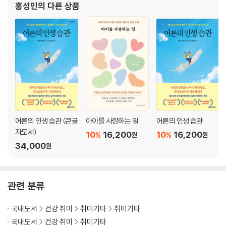
홍성민
의 다른 상품
어른의 인생 습관 (큰글
아이를 사랑하는 일
어른의 인생 습관
자도서)
10
16,200
10
16,200
%
%
원
원
34,000
원
관련 분류
국내도서
건강 취미
취미기타
취미기타
국내도서
건강 취미
취미기타