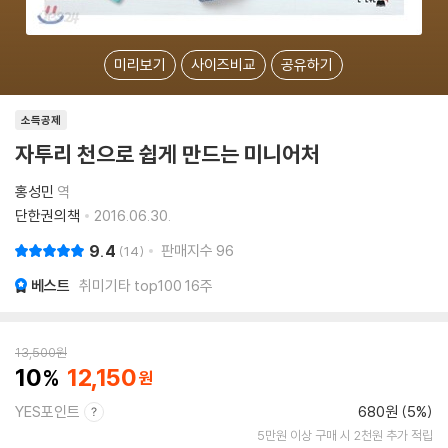
미리보기
사이즈비교
공유하기
소득공제
자투리 천으로 쉽게 만드는 미니어처
홍성민
역
단한권의책
2016.06.30.
9.4
판매지수
96
14
베스트
취미기타 top100 16주
13,500
원
10
12,150
YES포인트
680원 (5%)
5만원 이상 구매 시 2천원 추가 적립