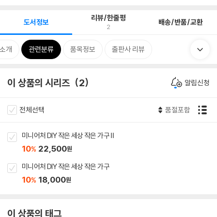
리뷰/한줄평
도서정보
배송/반품/교환
2
 소개
관련분류
품목정보
출판사 리뷰
이 상품의 시리즈
2
알림신청
전체선택
품절포함
미니어처 DIY 작은 세상 작은 가구 Ⅱ
10
22,500
%
원
미니어처 DIY 작은 세상 작은 가구
10
18,000
%
원
이 상품의 태그