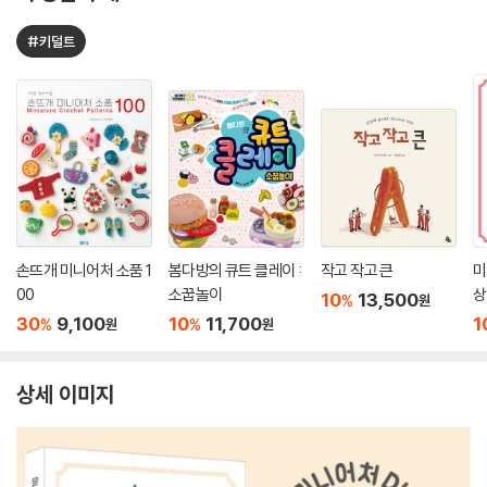
#키덜트
손뜨개 미니어처 소품 1
봄다방의 큐트 클레이 :
작고 작고 큰
미
00
소꿉놀이
상
10
13,500
%
원
30
9,100
10
11,700
1
%
%
원
원
상세 이미지