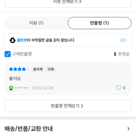
31 아일랜드 테이블
리뷰 전체보기
32 옷장
33 그릇장
34 싱크대
리뷰
1
한줄평
1
35 장식장
Katemini 친구들
클린봇
이 부적절한 글을 감지 중입니다.
설정
구매한줄평
추천순
종이책
구매
좋아요
o****n
2022.03.28.
0
한줄평 전체보기
배송/반품/교환 안내