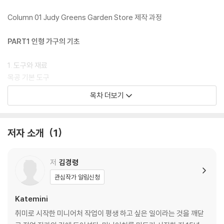
Column 01 Judy Greens Garden Store 제작 과정
PART1 인형 가구의 기초
1. 도구와 재료
목공 기본 도구
목공 추가 도구
목차 더보기
채색 기본 도구
목공 기본 재료
목공 추가 재료
저자 소개
1
채색 재료
도구 및 재료 구입처
저
김경령
2. 인형 가구 만들기의 기초
관심작가 알림신청
미터 박스와 톱을 사용하여 나무 자르기
사포판과 직각자를 사용하여 직각 맞추기
Katemini
본드 바르는 방법 및 나무 조립하는 방법
취미로 시작한 미니어처 작업이 평생 하고 싶은 일이라는 것을 깨닫