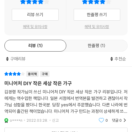
13 5단 선반장
14 책상
리뷰 쓰기
한줄평 쓰기
15 책장
16 싱글 침대
혜택 및 유의사항
혜택 및 유의사항
17 싱글 소파
18 벽난로
리뷰
1
한줄평
1
19 입간판
20 화장대와 거울
구매리뷰
추천순
21 서랍장
22 수납 테이블
종이책
구매
23 책상 서랍장
미니어처 DIY 작은 세상 작은 가구
24 접시 선반
25 책상 의자
김경령 작가님이 쓰신 미니어처 DIY 작은 세상 작은 가구 리뷰입니다. 저
26 의자
에게는 역수입한 책입니다. 일본 서점에서 번역본을 발견하고 괜찮아서 작
27 원형 스툴
가님 성함을 봤더니 한국분. 당장 yes에서 주문했습니다. 다른 나라에 번
역되어 출간된 책이었습니다. 미니어처 가구 만드는 과정이 상세하게 쓰여
28 야외 테이블
있어서 저 같은 초보도 왠지 만들 수 있을 것 같은 느낌입니다. 아직까지는
29 야외 의자
o****n
2022.03.28.
신고
0
댓글
0
보기만 하고 있
30 식탁