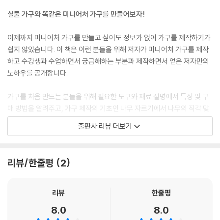
34 싱크대
실물 가구와 똑같은 미니어처 가구를 만들어보자!
35 장식장
이제까지 미니어처 가구를 만들고 싶어도 정보가 없어 가구를 제작하기가
Column 03 루루코네 멍이냥이를 소개합니다.
쉽지 않았습니다. 이 책은 이런 분들을 위해 저자가 미니어처 가구를 제작
하고 수강생과 수업하면서 궁금해하는 부분과 제작하면서 얻은 저자만의
PART3 인형 가구 도안
노하우를 공개합니다.
01 단조 장식 나무 선반
가구를 처음 만드는 분들을 위해 필요한 도구와 재료 설명에서 특징 및 구
02 컨트리 철망 액자
매 방법을 알려주고, 가구 제작의 기초인 나무 자르기에서 나무의 직각 맞
03 나무 상자
추기, 본드 바르는 방법 및 조립 방법 등을 세세하게 따라하기로 구성하였
04 사다리
출판사 리뷰 더보기
습니다. 또한 가구 필수 아이템 35가지를 제작하기 쉬운 순서로 배열하고
05 거실 테이블
쉽게 따라할 수 있게 작업 과정별로 설명하였고, 나무 제단을 위한 도안을
06 사각 스툴
제공하여 작업을 막힘없이 진행할 수 있습니다.
07 울타리 화분 받침
리뷰/한줄평
2
08 옷걸이 선반
09 가든 벤치
리뷰
한줄평
10 협탁 겸용 상자
11 벽 선반장
8.0
8.0
12 소잉 테이블