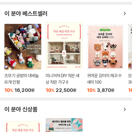
이 분야 베스트셀러
츠무기 공방의 대바늘
미니어처 DIY 작은 세
귀여운 강아지 에코 수
모
뜨개 인형
상 작은 가구 Ⅱ
세미 100
과
10
16,200
10
22,500
10
3,870
1
%
%
%
원
원
원
이 분야 신상품