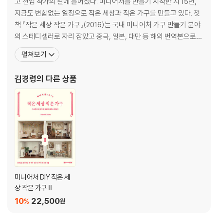
고 전업 작가의 길에 들어섰다. 미니어처를 만들기 시작한 지 15년,
Column 02 Artisan Chocolatier Piaf 1ST SHOP 미니어처 제작 과정
지금도 변함없는 열정으로 작은 세상과 작은 가구를 만들고 있다. 첫
책 『작은 세상 작은 가구』(2016)는 국내 미니어처 가구 만들기 분야
PART2 인형 가구 만들기
의 스테디셀러로 자리 잡았고 중극, 일본, 대만 등 해외 번역본으로도
출간되었다. 주문 제작 룸박스와 OOAK 작품을 선보이며 국내외 전
펼쳐보기
01 단조 장식 나무 선반
시와 행사에 참여하고 있다. 블로그 miniworkshop.blog.me 인스
02 컨트리 철망 액자
타그램 @kate.mini 온라인 샵 www.katemini.com 문의 min
김경령
의 다른 상품
03 나무 상자
04 사다리
05 거실 테이블
06 사각 스툴
07 울타리 화분 받침
08 옷걸이 선반
09 가든 벤치
10 협탁 겸용 상자
11 벽 선반장
미니어처 DIY 작은 세
12 소잉 테이블
상 작은 가구 Ⅱ
13 5단 선반장
10
22,500
%
원
14 책상