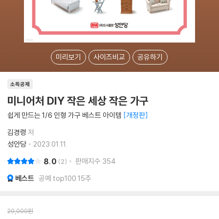
미리보기
사이즈비교
공유하기
소득공제
미니어처 DIY 작은 세상 작은 가구
쉽게 만드는 1/6 인형 가구 베스트 아이템
개정판
김경령
저
성안당
2023.01.11.
8.0
판매지수
354
2
베스트
공예 top100 15주
20,000
원