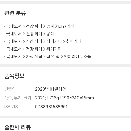
15 책장
16 싱글 침대
관련 분류
17 싱글 소파
18 벽난로
국내도서
건강 취미
공예
DIY/기타
19 입간판
국내도서
건강 취미
공예
20 화장대와 거울
국내도서
건강 취미
취미기타
취미기타
21 서랍장
국내도서
건강 취미
취미기타
22 수납 테이블
국내도서
가정 살림
집/살림
인테리어
소품
23 책상 서랍장
24 접시 선반
25 책상 의자
품목정보
26 의자
27 원형 스툴
발행일
2023년 01월 11일
28 야외 테이블
쪽수, 무게, 크기
232쪽 | 716g | 190*240*15mm
29 야외 의자
30 식탁
ISBN13
9788931588651
31 아일랜드 테이블
32 옷장
출판사 리뷰
33 그릇장