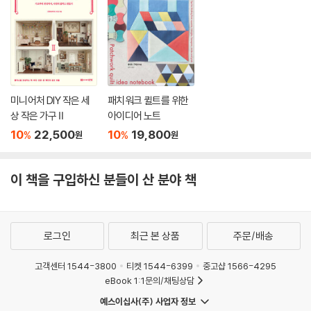
미니어처 DIY 작은 세
패치워크 퀼트를 위한
상 작은 가구 Ⅱ
아이디어 노트
10
22,500
10
19,800
%
%
원
원
이 책을 구입하신 분들이 산 분야 책
로그인
최근 본 상품
주문/배송
고객센터 1544-3800
티켓 1544-6399
중고샵 1566-4295
eBook 1:1문의/채팅상담
예스이십사(주) 사업자 정보