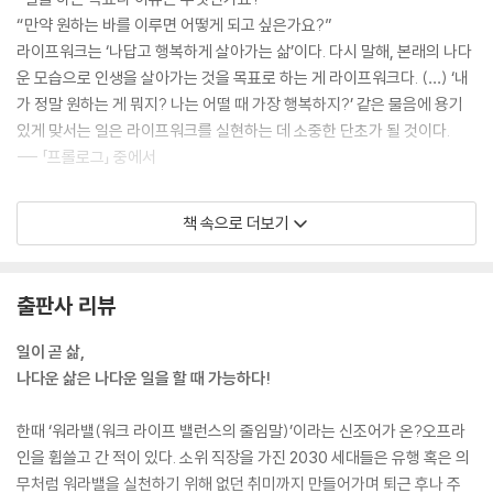
“만약 원하는 바를 이루면 어떻게 되고 싶은가요?”
라이프워크는 ‘나답고 행복하게 살아가는 삶’이다. 다시 말해, 본래의 나다
운 모습으로 인생을 살아가는 것을 목표로 하는 게 라이프워크다. (…) ‘내
가 정말 원하는 게 뭐지? 나는 어떨 때 가장 행복하지?’ 같은 물음에 용기
있게 맞서는 일은 라이프워크를 실현하는 데 소중한 단초가 될 것이다.
--- 「프롤로그」 중에서
우리는 어릴 때부터 ‘○○하면 좋다, ○○이 옳다, ○○ 식으로 행동해야 한
책 속으로 더보기
다’ 같은 기준에 맞춰 살아갈 것을 요구받고 강요받았다. (…) 많은 사람들
이 ‘보통, 당연, 상식’이라는 기준을 세워놓고 여기에 미치지 못하는 요소를
결점으로 단정짓고는 어떻게든 ‘일반적인 수준’이 되기 위해 안간힘을 쓴
출판사 리뷰
다. 이는 다른 사람에게 미움받거나 무시당하지 않으려는 수동적인 행동이
자 타인의 기준에 나를 맞추려고 하는 사고방식이다.
일이 곧 삶,
--- p.29
나다운 삶은 나다운 일을 할 때 가능하다!
경쟁의식이 강한 사람은 남에게 부탁을 하거나 일을 맡기면 내가 그 사람
한때 ‘워라밸(워크 라이프 밸런스의 줄임말)’이라는 신조어가 온?오프라
보다 못하거나 아래에 있다고 느끼는 경향이 있다. 그 상황이 너무나 굴욕
인을 휩쓸고 간 적이 있다. 소위 직장을 가진 2030 세대들은 유행 혹은 의
적이고 싫어서 차라리 혼자 다 끌어안고 마는 것이다. 하지만 이는 나를 신
무처럼 워라밸을 실천하기 위해 없던 취미까지 만들어가며 퇴근 후나 주