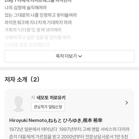
Day 1 나에게 라이프워크를 허락한다
나의 감정에 솔직해져라
있는 그대로의 나를 인정하고 받아들여라
라이프워크에 지나치게 기대하지 마라
가족의 ‘나다움’도 함께 생각해라
나에게 하고 싶은 일을 할 권리를 줘라
[나다움 발굴 프로젝트 1]
목차 더보기
Day 2 자기 긍정감을 끌어올린다
할 수 없는 일을 인정해라
좋은 건 좋다, 싫은 건 싫다고 표현해라
저자 소개
2
좋아하는 일, 하고 싶은 일에 에너지를 쏟아라
나에게 최고를 선물해라
지금 할 수 있는 일에 집중해라
저
네모토 히로유키
감사의 마음을 말로 표현해라
관심작가 알림신청
남에게 의지하고 맡기고 부탁해라
인생의 중심을 남에게 두지 마라
Hiroyuki Nemoto,ねもと ひろゆき,根本 裕幸
나에게 어떻게 하고 싶은지 물어라
1972년 일본에서 태어났다. 1997년부터 고베 멘탈 서비스의 다이라
[나다움 발굴 프로젝트 2]
준지 대표에게 가르침을 받고 2000년부터 전문상담사로서 1만 5천