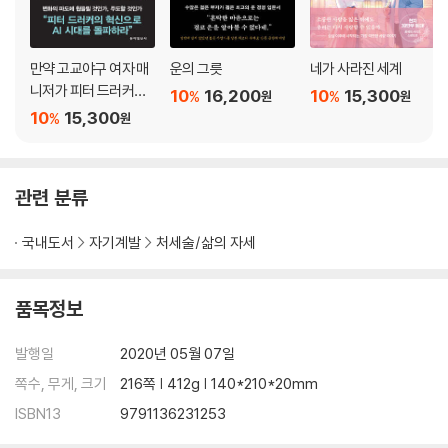
라이프워크 스토리 속에서 살아가라
달라진 삶을 즐겨라
사랑하는 사람들과 라이프워크 스토리를 공유해라
만약 고교야구 여자 매
운의 그릇
네가 사라진 세계
[나다움 발굴 프로젝트 7]
니저가 피터 드러커를
10
16,200
10
15,300
%
%
원
원
읽는다면
10
15,300
%
원
Epilogue
관련 분류
국내도서
자기계발
처세술/삶의 자세
품목정보
발행일
2020년 05월 07일
쪽수, 무게, 크기
216쪽 | 412g | 140*210*20mm
ISBN13
9791136231253