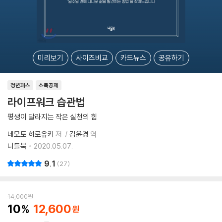
미리보기
사이즈비교
카드뉴스
공유하기
청년패스
소득공제
라이프워크 습관법
평생이 달라지는 작은 실천의 힘
네모토 히로유키
저
김윤경
역
니들북
2020.05.07.
9.1
27
14,000
원
10
12,600