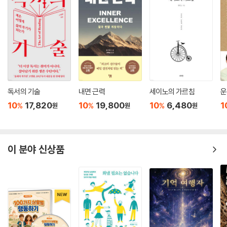
독서의 기술
내면 근력
세이노의 가르침
운
10
17,820
10
19,800
10
6,480
1
%
%
%
원
원
원
이 분야 신상품