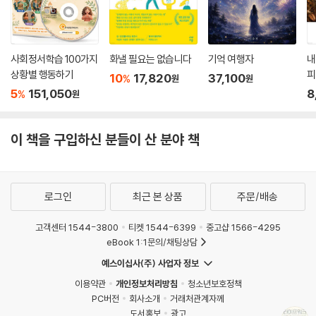
사회정서학습 100가지
화낼 필요는 없습니다
기억 여행자
내
상황별 행동하기
피
10
17,820
37,100
%
원
원
5
151,050
8
%
원
이 책을 구입하신 분들이 산 분야 책
로그인
최근 본 상품
주문/배송
고객센터 1544-3800
티켓 1544-6399
중고샵 1566-4295
eBook 1:1문의/채팅상담
예스이십사(주) 사업자 정보
이용약관
개인정보처리방침
청소년보호정책
PC버전
회사소개
거래처관계자께
도서홍보
광고