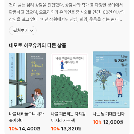
건이 넘는 심리 상담을 진행했다. 상담사와 작가 등 다양한 분야에서
Day 3 라이프워크에 필요한 재료를 모은다
활동하고 있으며, 오프라인과 온라인을 중심으로 연간 100건 이상의
내가 정말 하고 싶은 일을 생각해라
강연을 열고 있다. ‘어떤 상황에서도 안심, 희망, 웃음을 주는 존재가
설렘의 원천을 찾아내라
되고 싶다’는 바람을 가지고 논리적이면서도 경쾌한 화법으로 웃음이
펼쳐보기
문제에서 나의 매력과 재능을 발견해내라
끊이지 않는 상담을 하므로 늘 신청자가 많아 예약 대기자가 줄을 서
문제의 대상을 용서해라
기로 유명하다. 대표작으로 《나는 뭘 기대한 걸까》 《나를 괴롭히는
네모토 히로유키
의 다른 상품
[나다움 발굴 프로젝트 3]
자책감이 사라지는 책》 《소심한
Day 4 라이프워크를 구체화한다
나는 어떤 유형인지 파악해라
천직과 적직의 조화를 찾아라
라이프워크 스토리를 그려라
행동 지침을 만들어라
[나다움 발굴 프로젝트 4]
Day 5 심리적 장벽을 제거한다
나를 내려놓으니 내가
나를 괴롭히는 자책감
나는 뭘 기대한 걸까
설레는 만큼 두려울 수 있음을 기억해라
좋아졌다
이 사라지는 책
10
12,600
%
원
라이프워크의 실현 가능성을 믿어라
10
14,400
10
13,320
%
%
원
원
인생의 극적인 변화를 두려워하지 마라