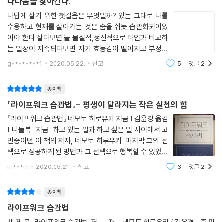
나다움을 찾아간다.
하지만 현재의 삶이 제대로 흘러가고 있는 건지 반복적인 회의감과 공허함
을 품고 하루하루를 살아가는 것보다 지금이라도 용기와 짬을 내어 자신만
나답게 살기 위한 첫걸음은 무엇일까? 있는 그대로 나를
수용하고 현재를 살아가는 것은 숨을 쉬듯 습관화되어있
의 라이프워크를 그려나가는 게 훨씬 현명한 선택이 아닐까. 이 책에서 제
어야 한다.살다보면 늘 물질적,정신적으로 타인과 비교하
시하듯이 딱 일주일만 나다움 발굴 프로젝트에 도전해보자. 그리고 그 일
는 일상이 지속되다보면 자기 효능감이 떨어지고 부정적
주일이 한 달, 1년이 지속될 수 있도록 ‘라이프워크 습관’을 들여보자.
인 감정 우울,좌절,상실을 무겁게 달고살게된다.칭찬을
g********1
2020.05.22.
신고
5
댓글
2
받아도 온전히 받아들이지 못해 아니예요.하며 겸손과 자
기비하를 당연한 것으로 받아들이고 산다.뭐든
종이책
『라이프워크 습관법』- 평생이 달라지는 작은 실천의 힘
『라이프워크 습관법』 네모토 히로유키 지금 | 김윤경 옮김
| 니들북 지금 하고 있는 일과 하고 싶은 일 사이에서 고
민중이던 이 책의 저자, 네모토 히루유키. 마지막 그의 선
택으로 성공하게 된 방법과 그 선택으로 행복할 수 있었던
그의 철학을 이 책, 『라이프워크 습관법』 에 소개하고 있
m***m
2020.05.21.
신고
3
댓글
2
다. 저자는 2000년 심리 상담사로 일하기 시작한 이후 1
5,000건 이상의 상담과, 여러 강
종이책
라이프워크 습관법
책 제 목 라이프워크 습관법 저 자 네모토 히로유키 / 김윤경 출 판