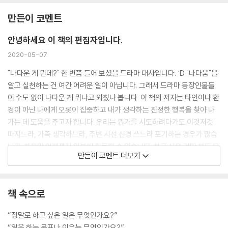
만든이 코멘트
안녕하세요 이 책의 편집자입니다.
2020-05-07
"나다운 게 뭔데?" 한 번쯤 들어 보셨을 드라마 대사입니다. :D "나다움"을
알고 실천하는 건 여간 어려운 일이 아닙니다. 그래서 드라마 등장인물들
이 수도 없이 나다운 게 뭐냐고 외쳤나 봅니다. 이 책의 저자는 타인이나 환
경이 아닌 나에게 오롯이 집중하고 내가 생각하는 진정한 행복을 찾아 나
가는 데 도움을 주고자 합니다. 우리는 뭔가를 시도하려다가도 이것저것
따지느라, 가족 생각하느라, 주변 시선 신경 쓰느라 포기하는 경우가 많습
니다. 하지만 언제까지 외부에 휘둘릴 순 없습니다. 하고 싶은 것만 해도 모
만든이 코멘트 더보기
자란 인생이잖아요. 지금부터 라이프워크 습관법 한번 들여 놓아 보세요.
삶이 바뀌는 시간, 일주일이면 충분합니다.
책 속으로
“정말로 하고 싶은 일은 무엇인가요?”
“일을 하는 목표나 이유는 무엇인가요?”