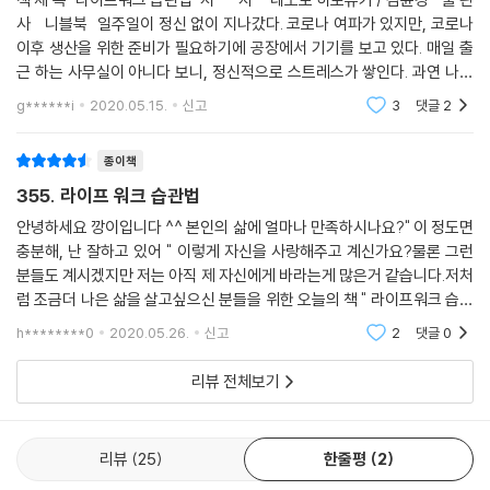
사 니블북 일주일이 정신 없이 지나갔다. 코로나 여파가 있지만, 코로나
이후 생산을 위한 준비가 필요하기에 공장에서 기기를 보고 있다. 매일 출
근 하는 사무실이 아니다 보니, 정신적으로 스트레스가 쌓인다. 과연 나는
이 일이 재미 있는 것인가? 월급 주니 오는건 아닌가? 공장에 내 생각이 들
g******i
2020.05.15.
신고
3
댓글
2
어
종이책
355. 라이프 워크 습관법
안녕하세요 깡이입니다 ^^ 본인의 삶에 얼마나 만족하시나요?" 이 정도면
충분해, 난 잘하고 있어 " 이렇게 자신을 사랑해주고 계신가요?물론 그런
분들도 계시겠지만 저는 아직 제 자신에게 바라는게 많은거 같습니다.저처
럼 조금더 나은 삶을 살고싶으신 분들을 위한 오늘의 책 " 라이프워크 습관
법 " 을 소개합니다. 라이프워크; 일, 인간관계, 취미, 건강 등 삶 전체를
h********0
2020.05.26.
신고
2
댓글
0
나답고 행
리뷰 전체보기
리뷰
25
한줄평
2