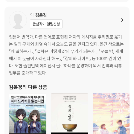
경제적인 문제에 지나치게 얽매이지 마라
현재의 생활을 유지하며 인내심을 가져라
역
김윤경
지금 할 수 있는 일을 해라
관심작가 알림신청
돈 만들 방법을 궁리해라
남들의 질투를 자기 긍정감으로 극복해라
일본어 번역가. 다른 언어로 표현된 저자의 메시지를 우리말로 옮기
변화를 성장의 일부로 받아들여라
는 일의 무게와 희열 속에서 오늘도 글을 만지고 있다. 옮긴 책으로는
라이프워크로 정리되는 인간관계를 두려워하지 마라
『왜 일하는가』, 『철학은 어떻게 삶의 무기가 되는가』, 『오늘 밤, 세계
[나다움 발굴 프로젝트 5]
에서 이 눈물이 사라진다 해도』, 『장미와 나이프』 등 100여 권이 있
다. 또한 출판번역 에이전시 글로하나를 운영하며 외서 번역과 리뷰
Day 6 라이프워크를 위한 마인드를 갖춘다
업무를 중개하고 있다.
라이프워크를 위한 팀을 만들어라
라이프워크가 실현된 것처럼 행동해라
김윤경
의 다른 상품
라이프워크를 실천 중인 사람들을 만나라
잘되지 않은 일도 긍정적으로 인식해라
소중한 사람에게 나의 결심을 분명히 밝혀라
[나다움 발굴 프로젝트 6]
Day 7 본격 라이프워크를 시작한다