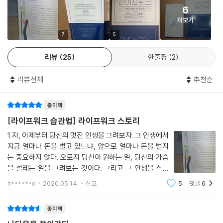
6
답답해하는 사람들이 어렵지 않게 따라 할 수 있는 일곱 단계의 습관이 수
더보기
록되어 있다. 현실적인 문제로, 개인적인 책임감으로 나다운 삶을 미뤄둬
야 했다면 이 책의 습관법을 하루에 하나씩 일주일만 실천해보자.
7
5
리뷰
25
한줄평
2
외부에 휘둘리는 삶은 이제 그만,
평생 내가 하고 싶은 것만 하면서 살기 일주일 프로젝트!
리뷰전체
추천순
대부분의 사람들은 직업을 생계 수단에 국한시켜 인식한다. 개인의 적성,
종이책
성향에 맞지 않더라도 안정적인 수입이나 사회적인 지위가 보장된다면 그
일을 함으로써 따르는 고통 정도는 감수해야 한다고 당연하게 생각한다.
[라이프워크 습관법] 라이프워크 스토리
1.자, 이제부터 당신의 멋진 인생을 그려보자. 그 인생에서
이 책의 저자는 다들 그렇게 산다, 보통 그 정도는 한다, 돈 버는 일은 원래
지금 얼마나 돈을 벌고 있느냐, 앞으로 얼마나 돈을 벌지
힘들다는 식으로 기준을 세워놓고 거기서 벗어나면 무책임하고 무능한 사
는 중요하지 않다. 오로지 당신이 원하는 일, 당신의 가슴
람으로 만들어버리는 사회의 고정 관념에서 벗어나야 한다고 말한다. 사
을 설레는 일을 그려보는 것이다. 그리고 그 인생을 스토
실, 생계라는 현실적인 문제도 걱정이지만, 꿈을 좇아 안정된 직장을 그만
리텔링을 하듯이 써 보는 것이다. 어떤 가슴 뛰는 인생이
h******o
2020.05.14.
신고
5
댓글
6
있는가? 나부터 말해보라고 물론, 나는 익히 얘기했듯
뒀을 때 당장 돌아올 주변 사람들의 걱정 섞인 비난 때문에라도 하고 싶은
이 작가가 되는 것이 꿈이다. 그러나,
것만 하면서 살겠다고 주장하기 힘든 사람들도 많다.
종이책