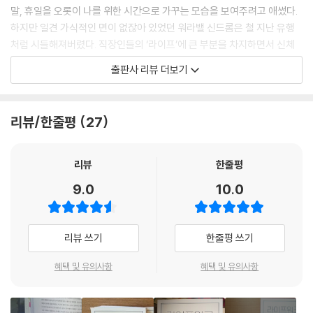
뢰하지 않는 일이며 자기 긍정감이 낮은 상태나 다름없다. 내가 할 수 있는
말, 휴일을 오롯이 나를 위한 시간으로 가꾸는 모습을 보여주려고 애썼다.
일과 할 수 없는 일을 확실히 구분하고 더 좋은 성과를 내기 위해서 할 수
하지만 일견 가식적인 면이 없잖아 있었던 워라밸 신드롬은 철 지난 유행
없는 일은 누군가에게 맡기는 편이 훨씬 효율적이다.
처럼 시들해져버렸다. 직장인들의 ‘라이프’에 큰 부분을 차지하면서 신체
--- p.66
적, 정신적 건강에 많은 영향을 끼치고 있는 ‘워크’에 대한 불만족이 단순히
출판사 리뷰 더보기
‘밸런스’를 맞춘다고 해서 해소되는 게 아닌 까닭이다.
과거에 있었던 실패는 이미 지난 일이고 미래에는 아직 아무 일도 일어나
지 않았다. 옛날에 잘되지 않았다고 해서 이번에도 잘되지 않을 이유는 어
이 책은 이렇게 삶과 일을 분리하려는 시도 자체가 행복한 삶의 방해 요소
리뷰/한줄평
27
디에도 없다. 우리는 지금 이 순간을 살아갈 뿐이다. 의식을 현재에 맞추고
라고 말한다. 애초에 좋아하고 하고 싶은 일을 하면 굳이 겪지 않아도 될 스
당장 할 수 있는 일을 하면 과거의 체험이 빚어내는 불안과 두려움을 없앨
트레스라는 것이다. 한때 직장인으로서 비슷한 고민을 했던 저자는 ‘라이
수 있다.
프워크’라는 단어에 주목했다. 라이프워크는 하고 싶고 좋아하는 일을 평
리뷰
한줄평
--- p.147
생의 업으로 삼고, 가족, 친구, 동료들과 만족스러운 유대 관계를 맺으며,
9.0
10.0
건강한 신체에 건전한 정신을 유지하는 총체적인 삶을 뜻한다. 때문에 나
만의 라이프워크를 발견하고 실천하는 것은 삶을 나답고 행복하게 설계하
는 것과 같다고 할 수 있다. 다행히 라이프워크는 우리가 인지하지 못할 뿐
리뷰 쓰기
한줄평 쓰기
가까운 곳에 있으며 작은 실천만으로도 평생이 달라지는 경험을 할 수 있
다고, 저자는 말한다.
혜택 및 유의사항
혜택 및 유의사항
이 책에는 현재의 직업이 만족스럽지 못하거나, 어떤 노력이나 시도 없이
막연히 더 나은 삶만을 기대하거나, 또는 하고 싶은 게 뭔지 잘 모르겠어서