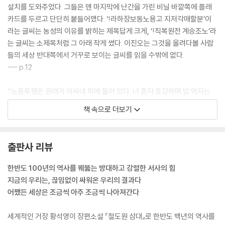
설치를 도와주었다. 그들은 맨 마지막에 난간을 가린 비닐 바깥쪽에 플래
카드를 두르고 단단히 붙들어맸다. ‘!라하장보동노용고 지저각매할분’이
라는 글씨는 농성의 이유를 밝히는 제목답게 크게, ‘!직복원전 계승조노’라
는 글씨는 소제목처럼 그 아래 작게 썼다. 이진오는 그것을 올려다볼 사람
들의 세상 반대쪽에서 거꾸로 보이는 글씨를 읽을 수밖에 없다.
--- p.12
“노동투쟁은 원래가 이씨네 피에 들어 있다. 너 혼자 호강하며 밥 먹자는
게 아니구, 노동자 모두 사람답게 살아보자 그거 아니겠냐? (…) 한두달 새
책 속으로 더보기
내려올 생각 아예 마라. 쩌어 예전부터 지금까정 죽은 사람이 숱하게 쌨
다.”
그녀가 하는 말은 큰할아버지 이백만과 할아버지 이일철과 아버지 이지산
출판사 리뷰
이 늘 입에 달고 쓰던 말이었다. 그 말은 이진오의 어머니 윤복례도 젊은 시
절부터 지금까지 동의했고 자신의 생각이기도 한 말이었다.
한반도 100년의 역사를 꿰뚫는 방대하고 강렬한 서사의 힘
--- pp.110-111
지금의 우리는, 끊임없이 싸워온 우리의 결과다
어쨌든 세상은 조금씩 아주 조금씩 나아져간다
이 모든 노력들에 의미가 있다고 그는 생각했다. 증조할아버지 이백만에서
할아버지 이일철과 아버지 이지산을 통해 그에게 전해진 의미는 무엇이었
세계적인 거장 황석영이 장편소설 『철도원 삼대』로 한반도 백년의 역사를
을까. 그것은 아마도 삶은 지루하고 힘들지만 그래도 지속된다는 믿음일지