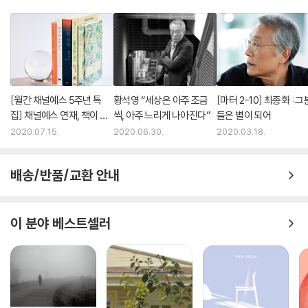
[월간 채널예스 5주년 특
황석영 “세상은 아주 조금
[마터 2-10] 최종화 : 그
집] 채널예스 연재, 책이 되
씩, 아주 느리게 나아진다”
들은 별이 되어
다 - 이경미 감독 외
2020.07.15.
2020.06.30.
2020.03.18.
배송/반품/교환 안내
이 분야 베스트셀러