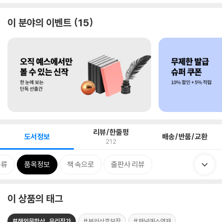
이 분야의 이벤트
15
리뷰/한줄평
도서정보
배송/반품/교환
212
분류
품목정보
책 속으로
출판사 리뷰
이 상품의 태그
#해외문학상_우리작가
#부커상후보작
#채널예스연재