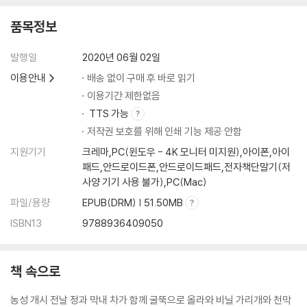
품목정보
발행일
2020년 06월 02일
이용안내
배송 없이 구매 후 바로 읽기
이용기간 제한없음
TTS 가능
저작권 보호를 위해 인쇄 기능 제공 안함
지원기기
크레마,PC(윈도우 - 4K 모니터 미지원),아이폰,아이
패드,안드로이드폰,안드로이드패드,전자책단말기(저
사양 기기 사용 불가),PC(Mac)
파일/용량
EPUB(DRM) | 51.50MB
ISBN13
9788936409050
책 속으로
농성 개시 전날 정과 막내 차가 함께 굴뚝으로 올라와 비닐 가리개와 천막