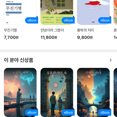
무진기행
안녕이라 그랬어
홍학의 자리
혼
7,700
11,800
9,800
1
원
원
원
이 분야 신상품