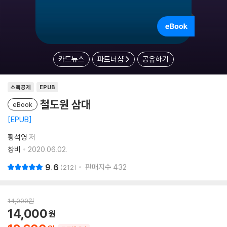
카드뉴스
파트너샵
공유하기
소득공제
EPUB
철도원 삼대
eBook
EPUB
황석영
저
창비
2020.06.02.
9.6
판매지수
432
212
14,000
원
14,000