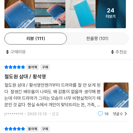
“노동자가 높은 데로 올라와 사람들에게 자기 처지와 입장을 알아달라고
를 곱씹는다. “그것은 아마도 삶은 지루하고 힘들지만 그래도 지속된다는
농성하게 된 것만 해두 엄청난 사회적 변화라구. 우리 할머니는 늘 그렇게
24
믿음일지도 모른다. 그렇게 오늘을 살아낸다.”(207면)
말했어. 어쨌든 세상은 조금씩 아주 조금씩 나아져간다고.”
더보기
--- p.410
공장이 밀집된 영등포지역을 중심으로 한 삼대의 서사 속 이일철 이이철
2
형제의 이야기는 일제강점기 노동운동과 독립운동을 고증하며 더 큰 울림
이진오는 지금 굴뚝 위에서 자신이 겪고 있는 외로움이 어떤 것인지 잘 알
리뷰
111
한줄평
101
을 준다. 기차를 보고 첫눈에 반했던 철도공작창 기술자 “이백만이 아들을
고 있었다. (…) 혹한의 겨울밤에도 저 굴뚝 아래 아파트와 건물 빌딩들의
낳자 기차를 생각하고 지은 이름이 한쇠였고 그다음 태어난 아들도 형의
빛나는 창문들과 강변도로 위를 끊임없이 흘러가는 매끈하고 날렵한 자동
구매리뷰
추천순
이름을 따라서 두쇠로 지었다가 민적에 올리면서 일철이 이철이가 되었
차의 헤드라이트 물결을 볼 때마다 세상은 언제나 그냥 무심하다는 걸 실
다.”(23∼24면) 형 일철은 아버지의 뒤를 이어 철도종사원양성소를 거쳐
감한다. 그는 버려지거나 잊힌 것도 아니고 그냥 가로수보다도 못한 관심
종이책
구매
당시 드물었던 조선인 기관수가 되어 이백만의 자랑이 되었으나, 동생 이
밖의 미물에 지나지 않았다.
철은 철도공작창에 다니다 해고당한 뒤로 공장노동자를 전전하며 독립운
철도원 삼대 / 황석영
--- p.412
동가로 활동하다 투옥되는 등 고초를 겪는다. 이철과 함께 활동하던 것으
철도원 삼대 / 황석영언젠가부터 드라마를 잘 안 보게 된
로 그려지는 이재유 김형선 미야케 등 실존인물이나 아지트 부부였다가 아
다. 잘생긴 배우들이 나와도 왜 감흥이 없을까 생각해 봤
들 장산을 낳게 된 이철의 아내 한여옥, 일제의 앞잡이 노릇을 하던 최달영,
는데 아마 드라마가 그리는 모습이 너무 비현실적이기 때
이철의 독립운동 연락책을 맡았던 박선옥 등의 인물은 형제의 이야기를 더
문인 것 같다. 현실 속에서 개인이 맞닥뜨리는 돈, 가족, 친
욱 풍성하게 한다.
구, 연인, 결혼, 양육 등의 문제가 너무도 간단히 축소되거
j********t
2020.12.10.
신고
16
댓글
0
나 생략되는 드라마 판타지가 내겐 좀 어색하고 괴이하다.
드라마는 예전부터 줄곧 비현실적이었
한편 황석영이 꿈처럼 그려내는 이야기 속에서 돋보이는 부분은 여성 인물
종이책
구매
들의 활약이다. 한쇠 두쇠가 아직 어릴 때 이백만의 아내 주안댁이 세상을