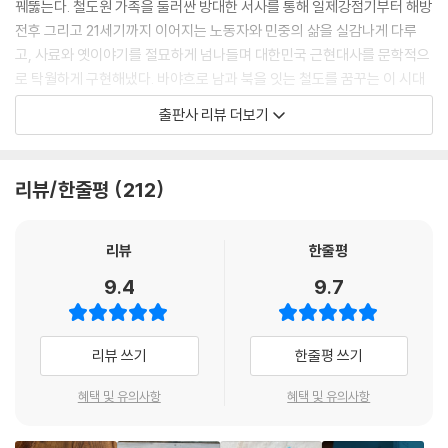
꿰뚫는다. 철도원 가족을 둘러싼 방대한 서사를 통해 일제강점기부터 해방
도 모른다. 그렇게 오늘을 살아낸다.
전후 그리고 21세기까지 이어지는 노동자와 민중의 삶을 실감나게 다루
--- pp.206-207
고, 사료와 옛이야기를 절묘하게 넘나들며 대한민국 근현대사를 문학적으
로 탁월하게 구현해냈다. 바야흐로 남과 북을 잇는 철도를 꿈꾸는 이 시대
“너 굴뚝 위에 혼자 있는 거 같지?”
에 강렬한 서사의 힘을 느낄 수 있는 작품이기도 하거니와 구상부터 집필
출판사 리뷰 더보기
“할머니하구 이렇게 같이 있잖아요.”
까지 30년이 걸린 작가 필생의 역작이기도 하다. 세월을 거듭할수록 더욱
그녀는 손자의 손목을 잡아 이끌었다.
강력해지는 황석영만의 독보적인 입담과 그가 그려내는 생생한 인물들은
“저어기 하늘에 별들 좀 보아. 수백 수천만의 사람이 다들 살다가 떠났지만
우리 문학사의 자랑으로 오래 남을 것이다.
리뷰/한줄평
212
너 하는 짓을 지켜보구 있느니.”
진오는 다시 어린것이 되어 할머니의 손을 잡고 영등포시장 거리로 나아갔
『철도원 삼대』는 원고지 2천매가 넘는 압도적인 분량임에도 속도감 넘치
다. 언제나 꿈속처럼 보이던 버드나무집은 여전히 그대로였다.
는 전개와 실감을 주는 캐릭터로 황석영의 저력과 장편소설의 묘미를 한껏
리뷰
한줄평
--- p.213
느낄 수 있다. 이 소설은 이백만 이일철 이지산으로 이어지는 철도 노동자
9.4
9.7
삼대와 오늘날 고공농성을 하고 있는 이백만의 증손이자 공장 노동자인 이
모녀는 저녁조차 먹지 못하고 고구마까지 빼앗겨 맥이 풀린 채 터덜터덜
진오의 이야기가 큰 축을 이룬다. 아파트 십육층 높이의 발전소 공장 굴뚝
집골목으로 들어섰다. 엄마가 문 앞에서 주저앉더니 꺼이꺼이 울면서 부르
에 올라 고공농성 중인 해고노동자 이진오는 페트병 다섯개에 죽은 사람들
리뷰 쓰기
한줄평 쓰기
짖었다.
의 이름을 각각 붙여주고 그들에게 말을 걸며 굴뚝 위의 시간을 견딘다. 매
“같이 좀 살자, 못된 것들아. 같이 좀 살아.”
섭게 춥고 긴긴 밤, 증조할머니 ‘주안댁’, 할머니 ‘신금이’, 어릴 적 동무 ‘깍
혜택 및 유의사항
혜택 및 유의사항
이진오는 그녀가 말하려던 충분한 한마디가 바로 이 말이라는 걸 알아들었
새’, 금속노조 노동자 친구 ‘진기’, 크레인 농성을 버텨낸 노동자 ‘영숙’을 불
다.
러내는 동안 진오는 과거부터 지금까지 이어져 자신에게 전해진 삶의 의미