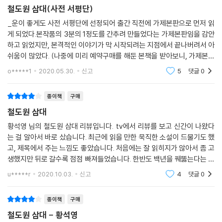
철도원 삼대(사전 서평단)
뜨게 되자 백만의 누이동생 이막음이 형제를 돌보게 되고, 주안댁과 막음
이 고모는 ‘혼’으로 소통하며 형제의 경조사를 챙긴다. “방직공장에 취직하
_운이 좋게도 사전 서평단에 선정되어 출간 직전에 가제본판으로 먼저 읽
게 되었다.본작품의 3분의 1정도를 간추려 만들었다는 가제본판임을 감안
러 왔다가 혼자된 둘째 오빠를 위하여 아이들을 돌보고 살”(88면)게 된 이
하고 읽었지만, 본격적인 이야기가 막 시작되려는 지점에서 끝나버려서 아
막음은 센 입담으로 “한쇠와 죽이 맞아서 주안댁에 대한 여러가지 전설을
쉬움이 많았다. (나중에 미리 예약구매를 해둔 본책을 받아보니, 가제본판
만들어”(94면)내곤 했는데, 과묵하고 생활력이 강했던 주안댁이 형제에
은 본책의 도입부에 해당하는 내용이었음 - 전체 619페이지 중 156페이
대한 사랑이 극진하여 고모와 한쇠 부부에게 자주 모습을 보인 터였다. 특
o*****1
2020.05.30.
신고
5
댓글
0
지;)그러나 가제본판
히, “누구든지 처음 만나서 잠깐 바라보면 과거에 일어난 일과 앞으로 일어
날 일을 족집게처럼 맞혀서 주위 사람들을 놀라게” 해 “별명이 ‘신통방통
종이책
구매
신금이’였다”(24면)는 일철의 아내 신금이는 과거 시동생 이철과 함께 노
철도원 삼대
동운동을 했던 신여성으로서의 지성과 타고난 예지력으로 집안에 닥친 고
황석영 님의 철도원 삼대 리뷰입니다. tv에서 리뷰를 보고 신간이 나왔다
난을 현명하게 이겨내며 가족을 위로하고 중심을 잡아준다.
는 걸 알아서 바로 샀습니다. 최근에 읽을 만한 묵직한 소설이 드물기도 했
고, 제목에서 주는 느낌도 좋았습니다. 처음에는 잘 읽히지가 않아서 좀 고
여기 이 땅이 바로 우리의 현장이요 현실이다
생했지만 뒤로 갈수록 점점 빠져들었습니다. 한반도 백년을 꿰뚫는다는 야
우리는 우리의 힘을 믿을 수밖에 없다
심찬 작가님의 포부를 느낄 수 있을 정도로 나중에는 인물 하나하나가 어
u*****r
2020.10.03.
신고
4
댓글
0
딘가에 실재하는
황석영은 ‘작가의 말’을 통해 우리 근현대문학에서 “단편소설에 비해 훨씬
종이책
구매
질과 양이 떨어지는 장편소설 부분과 그중에서도 근대 산업노동자들의 삶
을 반영한 소설이 드물다는 점”을 지적했다. 그러므로 이 묵직한 한권의 장
철도원 삼대 - 황석영