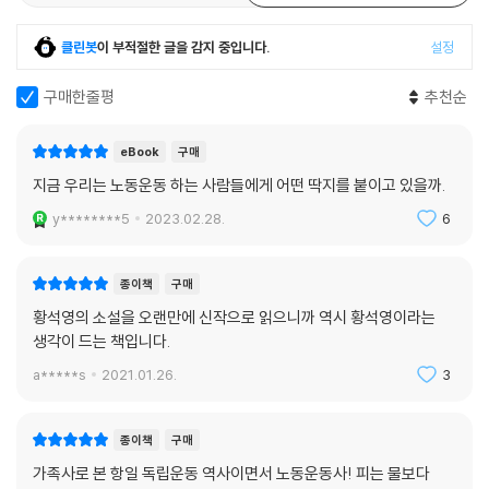
하는 데에 든든한 위로와 자부를 느끼게 해줄 작품으로 오래 기억될 것임
을 믿어 의심치 않는다.
클린봇
이 부적절한 글을 감지 중입니다.
설정
이것은 유년기의 추억이 깃든 내 고향의 이야기이며 동시대 노동자들의 이
구매한줄평
추천순
야기이기도 하다. 나는 이 소설을 한국문학의 비워진 부분에 채워넣으면서
한국 노동자들에게 헌정하려 한다.(작가의 말, 619면)
eBook
구매
지금 우리는 노동운동 하는 사람들에게 어떤 딱지를 붙이고 있을까.
y********5
2023.02.28.
6
종이책
구매
황석영의 소설을 오랜만에 신작으로 읽으니까 역시 황석영이라는
생각이 드는 책입니다.
a*****s
2021.01.26.
3
종이책
구매
가족사로 본 항일 독립운동 역사이면서 노동운동사! 피는 물보다