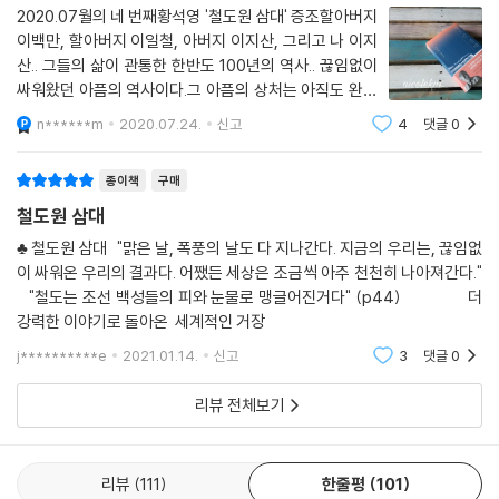
편소설은 “우리 문학사에서 빠진 산업노동자를 전면에 내세워 그들의 근
2020.07월의 네 번째황석영 '철도원 삼대' 증조할아버지
현대 백여년에 걸친 삶의 노정을 거쳐 현재 한국 노동자들의 삶의 뿌리를
이백만, 할아버지 이일철, 아버지 이지산, 그리고 나 이지
드러내보고자” 한 고투의 기념비적인 결과물이다. 문학평론가 한기욱은
산.. 그들의 삶이 관통한 한반도 100년의 역사.. 끊임없이
“염상섭의 『삼대』가 구한말에서 자본주의의 등장까지를 펼쳐 보였다면 황
싸워왔던 아픔의 역사이다.그 아픔의 상처는 아직도 완전
석영의 『철도원 삼대』는 일제강점기와 분단의 역사, 현재의 노동운동까지
히 봉합되지 않은 채 시간은 흘러간다. 그래도 조금은 나
n******m
2020.07.24.
신고
4
댓글
0
아지고 조금씩은 앞으로 나가고 있다는 믿음을 가져보기
를 다룬바, 이 두 작품을 함께 읽는 데서 한국문학의 근현대가 완성된다”고
로 한다.작가의 말을 인용하여 이 서사에
평하기도 했다.
종이책
구매
철도원 삼대
1970년 단편소설 「탑」으로 조선일보 신춘문예에 당선되면서 본격적인 작
품활동을 시작한 지 오십년. 독재정권에 맞서 싸우고, 사회의 변화와 한국
♣ 철도원 삼대 "맑은 날, 폭풍의 날도 다 지나간다. 지금의 우리는, 끊임없
이 싸워온 우리의 결과다. 어쨌든 세상은 조금씩 아주 천천히 나아져간다."
문학의 발전을 위해 반세기 동안 현역으로서 쉼 없이 활동해온 거장은 “방
"철도는 조선 백성들의 피와 눈물로 맹글어진거다" (p44) 더
대한 우주의 시간 속에서 우리가 살던 시대와 삶의 흔적은 몇점 먼지에 지
강력한 이야기로 돌아온 세계적인 거장
나지 않을지도 모”르며, “세상은 느리게 아주 천천히 변화해갈 것이지만
좀더 나아지게 될 것이라는 기대를 버리고 싶지는 않다”고 말한다. ‘하늘도
j**********e
2021.01.14.
신고
3
댓글
0
아니고 땅도 아닌’ 사십오 미터 높이의 굴뚝에서 위태롭게 삶을 버텨내고
리뷰 전체보기
있는 이진오가 화분에 씨앗부터 기르기 시작한 상추의 여린 잎들이 무성해
지듯 작가가 오래 품어온 ‘철도원 삼대’의 이야기는 세상의 작은 변화를 일
으키는 무한한 가능성을 지닌 씨앗이 되어줄 것이다. 더불어 대한민국을
리뷰
111
한줄평
101
살아가는 노동자로서 우리가 우리의 뿌리를 발견하고 우리의 저력을 발휘