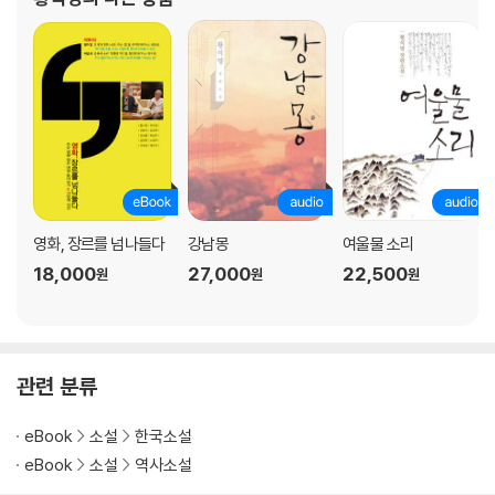
영화, 장르를 넘나들다
강남몽
여울물 소리
18,000
27,000
22,500
원
원
원
관련 분류
eBook
소설
한국소설
eBook
소설
역사소설