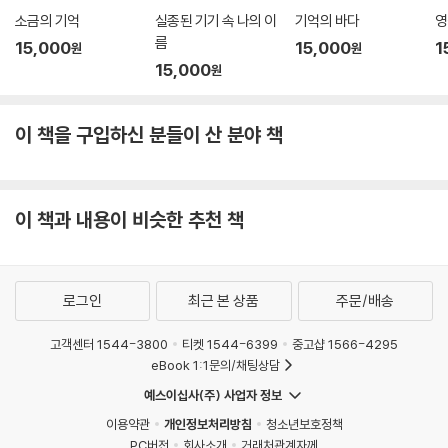
소금의 기억
실종된 기기 속 나의 이
기억의 바다
영
름
15,000
15,000
1
원
원
15,000
원
이 책을 구입하신 분들이 산 분야 책
이 책과 내용이 비슷한 추천 책
로그인
최근 본 상품
주문/배송
고객센터 1544-3800
티켓 1544-6399
중고샵 1566-4295
eBook 1:1문의/채팅상담
예스이십사(주) 사업자 정보
이용약관
개인정보처리방침
청소년보호정책
PC버전
회사소개
거래처관계자께