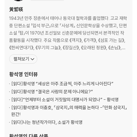
黃晳暎
1943년 만주 장춘에서 태어나 동국대 철학과를 졸업했다. 고교 재학
중 단편소설 「입석 부근」으로 『사상계』 신인문학상을 수상했고, 단편
소설 「탑」이 1970년 조선일보 신춘문예에 당선되면서 본격적인 작
품활동을 시작했다. 주요 작품으로 《객지》, 《가객》, 《삼포 가는 길》,
《한씨연대기》, 《무기의 그늘》, 《장길산》, 《오래된 정원》, 《손님》,
《모랫말 아이들》, 《심청, 연꽃의 길》, 《바리데기》, 《개밥바라기별》,
펼쳐보기
《강남몽》, 《낯익은 세상》, 《여울물 소리》, 《해질 무렵》, 《철도원 삼
대》, 《수인》 등이 있다. 1989년 베트남전쟁의 본질을 총체적으로 다
황석영
인터뷰
룬 《무기
[읽다]
황석영 “세상은 아주 조금씩, 아주 느리게 나아진다”
[읽다]
황석영 “결국은 사랑의 문제 아니에요?”
[읽다]
“언제부터 소설이 거짓말의 대명사가 되었나” - 황석영
[읽다]
황석영과 이충호, 『삼국지』의 매력을 논하다 -『만화 삼국지』
완간!
[읽다]
나는 청년작가이다, 소설가 황석영
황석영
의 다른 상품