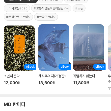
#다시보는2020
#보통사람들이쌓아올린역사
#노동
#문학으로보는역사
#한국근현대사
소년이 온다
채식주의자(개정판)
작별하지 않는다
우
수
12,000
13,600
11,800
원
원
원
1
MD 한마디