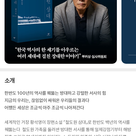
소개
한반도 100년의 역사를 꿰뚫는 방대하고 강렬한 서사의 힘
지금의 우리는, 끊임없이 싸워온 우리들의 결과다
어쨌든 세상은 조금씩 아주 조금씩 나아져간다
세계적인 거장 황석영이 장편소설 『철도원 삼대』로 한반도 백년의 역사를
꿰뚫는다. 철도원 가족을 둘러싼 방대한 서사를 통해 일제강점기부터 해방