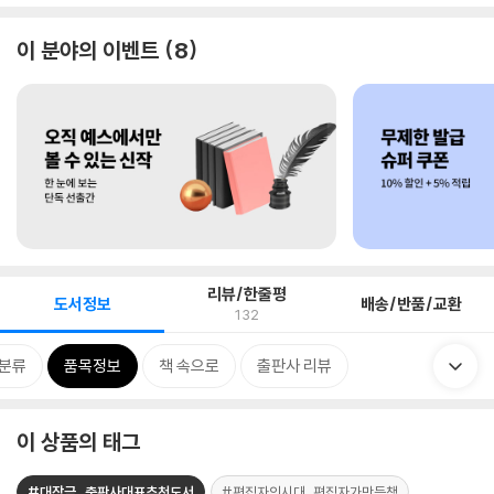
이 분야의 이벤트
8
리뷰/한줄평
도서정보
배송/반품/교환
132
분류
품목정보
책 속으로
출판사 리뷰
이 상품의 태그
#대장금_출판사대표추천도서
#편집자의시대_편집자가만든책