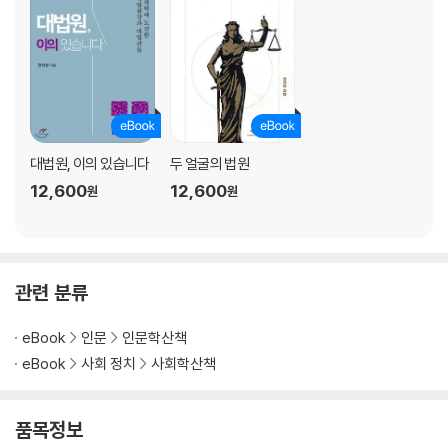
좋은 사람이 되는 과정에 직업도 있는 것이다 188
하찮아지느니 불편해지려고 한다 196
배신해도 괜찮아 204
현실주의의 세 가지 원칙 211
싸가지 좀 없으면 안 되냐고, 싸가지 있게 말하는 220
작은 진실들이 깜빡거리는 캄캄한 밤에 229
대법원, 이의 있습니다
두 얼굴의 법원
4부 각자도생이라는 거짓말을 넘어서
12,600
12,600
원
원
우릴 소름끼치게 하는 것들 239
스스로 착취하라 말하는 시대에 산다는 것 247
가위와 풀로 오려 붙인 ‘요제프 K’ 254
관련 분류
동선을 조사할 때 보이는 것들 264
국기에 대한 맹세가 싫은 이유 272
eBook
인문
인문학산책
환멸이 가져오는 효과 280
eBook
사회 정치
사회학산책
모두가 행복한 ‘화양연화의 나라’를 만들겠습니다! 288
멀쩡한 사람 웃음거리 만들어서 되겠느냐고요? 297
반응으로 본 나의 인생 이야기 305
품목정보
정의는 늘 불완전하고 삐걱거리지만 313