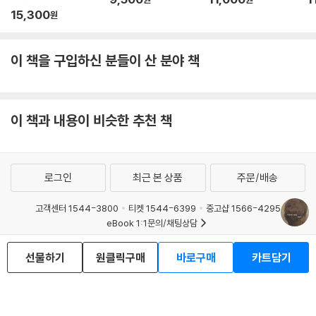
15,300
원
이 책을 구입하신 분들이 산 분야 책
이 책과 내용이 비슷한 추천 책
로그인
최근 본 상품
주문/배송
고객센터 1544-3800
티켓 1544-6399
중고샵 1566-4295
eBook 1:1문의/채팅상담
예스이십사(주) 사업자 정보
선물하기
원클릭구매
바로구매
카트담기
이용약관
개인정보처리방침
청소년보호정책
PC버전
회사소개
거래처관계자께
도서홍보
광고
Copyright © YES24 Corp. All Rights Reserved.