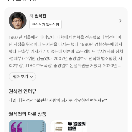
사랑은 우릴 어디론가 데려다줄 것이다 81
어디선가 아버지가 센서 등을 깜빡일 때 88
저
권석천
2부 어둠 속, 갑자기 불이 켜지면
관심작가 알림신청
애 늙은이와 늙은 애들의 세상 99
1967년 서울에서 태어났다. 대학에서 법학을 전공했으나 법전이 아
그들이 가지고 다닌 것들 108
닌 시집을 뒤적이다 도서관을 나서곤 했다. 1990년 경향신문에 입사
좀비 공정 115
했다. 문화부 기자가 꿈이었는데 이른바 ‘스트레이트 부서’(사회·정치
그동안 당신은 어디 있었나 122
·경제부) 주위만 맴돌았다. 2007년 중앙일보로 전직해 법조팀장, 사
나의 디폴트 값은? 128
회2부장, JTBC 보도국장, 중앙일보 논설위원을 거쳤다. 2020년 다
편견이라는 미세먼지 137
시 JTBC에서 방송 밥을 먹고 있다. 혼자 있고 혼자 하는 일을 좋아하
펼쳐보기
이 상상은 특정 사실과 관련이 없습니다 146
는 편이다. 조용히 책 읽고 영화 보며 지내고 싶은 것이 오랜 꿈이다.
제발 조용히 좀 해요 155
그러기 전까지 우리 사회가 좀 더 살기 좋은 곳으로 나아가게 하는 데
권석천
인터뷰
현실의 헌법에 길들여지지 않는다는 것 163
힘을 보태고 싶다.
[읽다]
권석천 “불편한 사람이 되기로 각오하면 편해져요”
3부 사람에 대한 예의
권석천
의 다른 상품
악이 승리하기 위한 필요조건 171
살던 대로 살기 싫어지는 순간 179