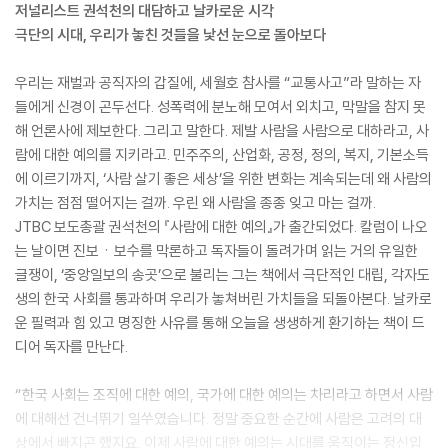
저널리스트 권석천의 대담하고 날카로운 시각
극단의 시대, 우리가 놓친 것들을 낯선 눈으로 돌아보다
우리는 재벌과 공직자의 갑질에, 세월호 참사를 “교통사고”라 말하는 자
들에게 신경이 곤두선다. 성폭력에 분노해 모여서 외치고, 막말을 참지 못
해 언론사에 제보한다. 그리고 말한다. 제발 사람을 사람으로 대하라고, 사
람에 대한 예의를 지키라고. 민주주의, 산업화, 공정, 정의, 복지, 기본소득
에 이르기까지, ‘사람 살기 좋은 세상’을 위한 변화는 계속되는데 왜 사람의
가치는 점점 떨어지는 걸까. 우린 왜 사람을 종종 잊고 마는 걸까.
JTBC 보도총괄 권석천의 『사람에 대한 예의』가 출간되었다. 칼럼이 나오
는 날이면 진보ㆍ보수를 막론하고 독자들이 돌려가며 읽는 거의 유일한
글쟁이, ‘중앙일보의 송곳’으로 불리는 그는 책에서 극단적인 대립, 각자도
생의 한국 사회를 통과하며 우리가 놓쳐버린 가치들을 되돌아본다. 날카로
운 필력과 힘 있고 명징한 사유를 통해 오늘을 생생하게 환기하는 책이 드
디어 독자를 만난다.
“한국 사회는 조직에 대한 예의, 국가에 대한 예의는 차리라고 하면서 사람
에 대해선 건너뛰기 일쑤였습니다. 정말 중요한 순간에 사람은 고려의 대
상에서 빠지곤 했지요. 이제 사람에 대한 예의는 시대를 움직이는 정신입