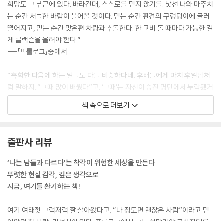
희망도 그 부근에 있다. 바라건대, 스스로를 믿지 않기를. 낯선 나와 마주치
는 순간 서늘한 바람이 불어올 것이다. 믿는 순간 편견의 구렁텅이에 굴러
떨어지고, 믿는 순간 맞은편 차량과 추돌한다. 한 고비 돌 때마다 가능한 길
게 클랙슨을 울려야 한다.”
---「프롤로그」중에서
“흑화한 다음에 하는 말들도 다들 비슷하다네. 후배들에게 마치 후일담처
럼 말하지. “그때 많이 배웠다”고. ‘그때’는 자신이 승진 명단에서 누락됐거
나, ‘조직의 쓴맛’을 봤을 때를 말하네. 그럼, ‘많이 배웠다’는 건 무슨 뜻일
책 속으로 더보기
까? 자신이 흑화한 것이 아니라 성장한 것이라고 말하는 거라네. 진정한
‘프로 직업인’으로 거듭났다는 거지.“
---「사람은 어떻게 흑화하는가」중에서
출판사 리뷰
“한없이 약한 인간도 악마가 갖지 못한 힘을 가지고 있다. 그 힘은 가족, 친
‘나는 남들과 다르다’는 착각이 위험한 세상을 만든다
구, 사람에 대한 마음이다. 오롯이 인간으로서 살고자 하는 마음이다. 악에
뚜렷한 현실 감각, 깊은 생각으로
무릎 꿇지도, 용서하지도 않겠다는 마음이다. 그리하여, 인간이란 한계는
지금, 여기를 환기하는 책!
오히려 구원이 된다.”
---「아무도 미끼를 물지 않았다」중에서
여기 여태껏 그럭저럭 잘 살아왔다고, “나 정도면 괜찮은 사람”이라고 믿