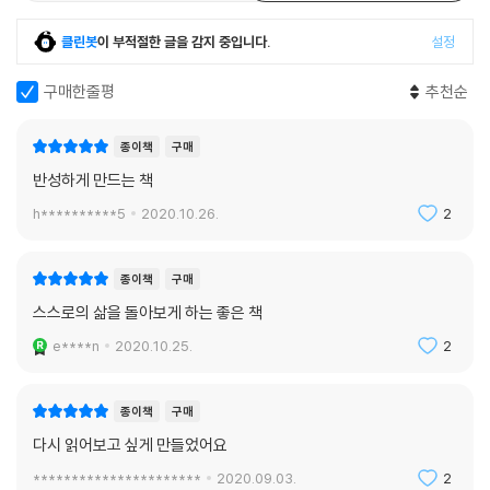
리고 여러 갈래의 이야기는 한 주제로 모였다. 바로 사람에 대한 예의다.
클린봇
이 부적절한 글을 감지 중입니다.
설정
1부에서 4부까지 인간, 조직, 태도, 한국 사회를 다루는데 인간 개인이자,
조직의 일원이자, 한국 사회를 살아가는 시민인 독자 모두가 한번쯤 경험
구매한줄평
추천순
하고, 통과하고 있으며, 고민해볼 법한 이야기들을 만날 수 있다. 총 37챕
터의 글들은 하나하나 영화나 소설 속 한 장면을 보는 것처럼 생생한 톤으
종이책
구매
로 진행된다. 권석천의 가장 개인적인 이야기부터, 세상이 만들어낸 악인
반성하게 만드는 책
들의 속사정까지, 사람은 어떻게 흑화하는지 조커를 소환해 심각하게 질문
h**********5
2020.10.26.
2
하는가 하면, 반응의 노예가 되어 SNS에 중독되었던 자신의 시간을 되돌
아보며 저커버그에게 질문하기도 한다. 또한 우리 사회가 어떻게 개인들을
‘좀비공정’으로 내모는지, 그리고 비극에 사회가 침묵할 때 사람은 어떻게
종이책
구매
고통받는지 아프고 따뜻한 시선으로 이야기한다.
스스로의 삶을 돌아보게 하는 좋은 책
e****n
2020.10.25.
2
스스로도 불완전한 인간이라고 이야기하는 권석천은 말한다. “정의는 늘
불완전하고 삐걱거리지만 사람들 마음속에 살아 숨 쉰다”고. “완전한 인간
이 완전한 정의를 추구하는 것이 아니라 불완전한 인간이 불완전한 정의를
종이책
구매
추구하는 것”이라고. 사람에 대한 예의도 마찬가지다. 우리가 향해야 하는
다시 읽어보고 싶게 만들었어요
건 결과가 아니라 과정이다. 이 책은 어쩌면 사람에 대한 예의를 묻기 위해,
**********************
2020.09.03.
2
권석천이 마련한 토론의 과정일 것이다.