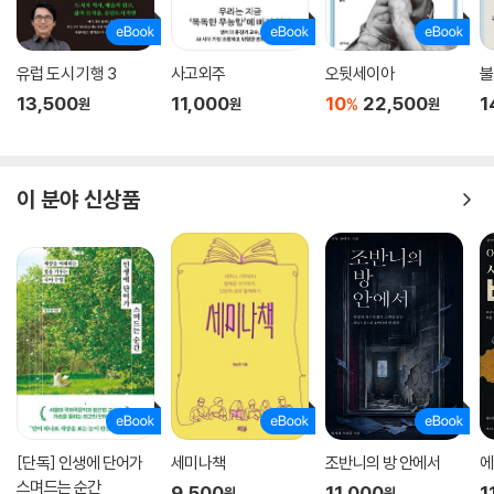
유럽 도시 기행 3
사고외주
오뒷세이아
불
13,500
11,000
10
22,500
1
%
원
원
원
이 분야 신상품
[단독] 인생에 단어가
세미나책
조반니의 방 안에서
에
스며드는 순간
9,500
11,000
1
원
원