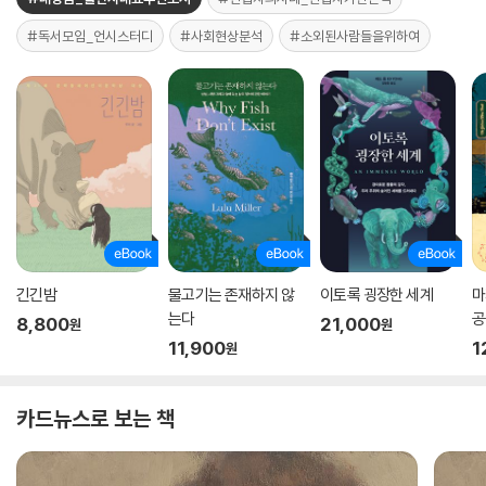
#독서모임_언시스터디
#사회현상분석
#소외된사람들을위하여
긴긴밤
물고기는 존재하지 않
이토록 굉장한 세계
마
는다
공
8,800
21,000
원
원
11,900
1
원
카드뉴스로 보는 책