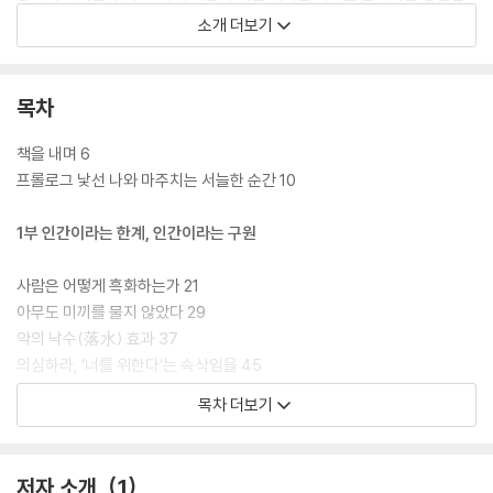
니다.”
소개 더보기
유례없는 경제성장과 민주주의라는 두 마리 토끼를 잡았다고 자부하는 한
국 사회. 하지만 동시에 우리는 한국의 부끄러운 세계 1위의 목록을 볼 수
목차
있다. OECD 산업재해 사망률 1위(매년 2000명의 노동자가 죽는다), 자
살률 1위(2019년 기준 15년 연속 1위), 노인 빈곤율 1위, 저임금 여성 노동
책을 내며 6
자 비율 1위, 어린이?청소년 행복지수 최하위까지. 세상의 문제를 바로잡
프롤로그 낯선 나와 마주치는 서늘한 순간 10
고 대의를 실현하는 데는 노력하고 있지만, 뭔가를 놓쳤다는 생각이 든다.
1부 인간이라는 한계, 인간이라는 구원
태안 화력발전소에서 작업 중 사고로 숨진 비정규직 노동자라든지, ‘주민
갑질’에 시달리다 억울함과 두려움을 호소하는 유서를 남기고 스스로 목숨
사람은 어떻게 흑화하는가 21
을 끊은 강북구 아파트 경비원이라든지. 우리는 이렇게 사람의 죽음을 목
아무도 미끼를 물지 않았다 29
격할 때에만 무엇이 문제인지 얼핏 깨닫는다. ‘사람에 대한 생각’을 하지 않
악의 낙수(落水) 효과 37
는다는 것. 우린 일을 할 때도, 뉴스를 볼 때도, 댓글을 달 때도, 아이를 가르
의심하라, ‘너를 위한다’는 속삭임을 45
칠 때도, 식당에서 밥 먹을 때도 사람을 놓치고 있는 게 아닐까 권석천은 질
시시한 인생, 인간마저 시시해지면 52
목차 더보기
문한다.
자신만의 기억을 위해 싸울 때 당신은 인간답다 60
지더라도 개기면 달라지는 것들 68
인간이란, 성냥개비로 지은 집 75
저자 소개
1