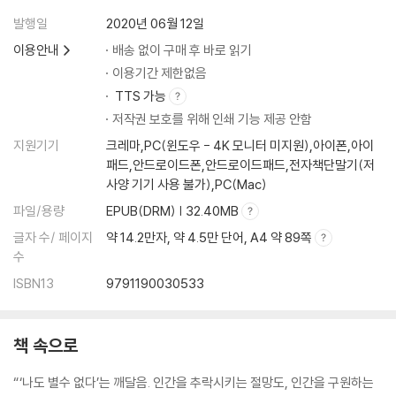
발행일
2020년 06월 12일
에필로그 즐거운 모험 321
이용안내
배송 없이 구매 후 바로 읽기
이용기간 제한없음
TTS 가능
저작권 보호를 위해 인쇄 기능 제공 안함
지원기기
크레마,PC(윈도우 - 4K 모니터 미지원),아이폰,아이
패드,안드로이드폰,안드로이드패드,전자책단말기(저
사양 기기 사용 불가),PC(Mac)
파일/용량
EPUB(DRM) | 32.40MB
글자 수/ 페이지
약 14.2만자, 약 4.5만 단어, A4 약 89쪽
수
ISBN13
9791190030533
책 속으로
“‘나도 별수 없다’는 깨달음. 인간을 추락시키는 절망도, 인간을 구원하는