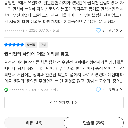
이고, 사람에게 흉기를 휘두른 자의 잘못이다. 피해자는 죄가 없다.”
중앙일보에서 유일하게 읽을만한 가치가 있었던게 권석천 칼럼이었다. 자
본과 권력에 논리에 따라 신문사의 논조가 좌지우지 됨에도 권석천만은 사
권석천은 책에서 이처럼 우리가 당연시했던 생각들, 놓친 것들, 혹은 소홀
람이 우선이었다. 그런 그의 책은 나올때마다 꼭 읽어볼법한 책이었고 이
히 한 사람들, 이유를 갖다 대며 합리화했던 자기 자신을 되돌아보게 이끈
번 사람에 대한 예의도 마찬가지다. 기자출신으로 날카로운 시선과 글을
다. 스스로 원해 흑화해놓고 “그때 많이 배웠다”고 후일담처럼 이야기하지
가지고 있음에도 사람이 중심이되기에 그의 글은 따뜻하고 불편하지가 않
v********8
2020.07.10.
신고
5
댓글
0
다. 물론 툭툭 던지
않았는지, ‘너를 위한다’는 속삭임으로 누군가에게 무례하고 잔인해지지
않았는지, 성공을 위한다며 조직의 노예가 되진 않았는지, 분명 화를 내고
종이책
구매
분노해야 할 때조차 참게 되진 않았는지, 되묻는다.
권석천의 사람에 대한 예의를 읽고
“인간의 비극은 스스로를 믿기 시작할 때부터 출발한다”
권석천 이라는 작가를 처음 접한 건 수년전 교회에서 청년사역을 감당했을
때이다. 당시 "정의" 라는 단어가 우리 사회 변두리에서 중심 언어로 부각
‘해야 한다’는 결론 대신 우리에게 필요한 것!
되면서 서점에는 정의와 관련된 책들이 쏟아져 나오고 있었다. 예컨데 마
‘사람에 대한 예의’를 묻고 대답해보는 경험
이클 샌델의 '정의란 무엇인가'는 말 할것도 없고, 강남순 교수의 '정의를
위하여' 라는 책도 등장했다.특별히 강남순 교수의 '정의를 위하여' 는 정의
극단으로 나뉜 한국 사회에서 글을 쓰는 일은 어렵고 두려운 일이다. 여러
c******i
2020.06.23.
신고
3
댓글
0
에 대한 지
갈래 의견이 함께 어울릴 수 있는 공간이 사라졌기 때문이다. 권석천은 그
리뷰 전체보기
틈바구니에서 의무감이 아니라 즐거움으로, ‘해야 한다’는 결론에 집중하
기보다 이야기를 갖고 노는 느낌으로 세상과 사람에 대한 이야기를 써보고
싶었다고 고백한다. 침착하고 성찰적인 글로 잘 알려진 기자 권석천, 스스
리뷰
46
한줄평
86
로 즐거움이라고 표현할 만큼 다르게 쓰려는 욕망이 행간에서 읽힌다. 그