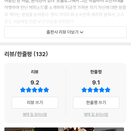
어왔던 한 사람, 권석천이 있다. 프롤로그에서 그는 히말라야 고산지대를
“‘너를 위해’ 이데올로기는 위험하다. 진심으로 ‘너를 위한 것’일지라도 자
여행하며 만난 에피소드를 소개하며 지금껏 가져온 자기 자신에 대한 믿음
칫 너에게 무슨 일이든 할 수 있다는 의미로 변질되기 쉽다. 자식에 대한 관
과 깨지는 경험을 보여준다. 현지 가이드와 소수민족 셰르파 앞에서, 스스
심이 집착과 학대로, 사랑이 스토킹으로 변하는 건 순간이다. 너를 위한다
로도 서늘해질 만큼 낯선 모습을 마주한다.
는 마음으로 얼마든지 무례해지고 잔인해질 수 있는 게 인간이다.”
출판사 리뷰 더보기
---「의심하라, ‘너를 위한다’는 속삭임을」중에서
폭언하진 않지만 감정을 거르지 않고 표현했고, 고마운 마음이 있지만 그
렇게까지 할 필요가 없다며 애써 표현하지 않았다. 그러면서도 돌아오는
“한번 노예의 마음이 되면 분노해야 할 때 분노하지 않게 됩니다. 시도 때
비행기에서 ‘나처럼 괜찮은 사람은 많지 않을 거야’ 하고 생각했다. 경험을
리뷰/한줄평
132
도 없이 화를 내는 것만이 분노조절장애가 아닙니다. 분노가 너무 잘 조절
돌아보며 그는 스스로 질문한다.
되는 것도 분노조절장애입니다. 보일러가 섭씨 20도에서 30, 40도로 치
솟는 것도 문제지만, 20도에서 올라가지도, 내려가지도 않는 것도 문제입
착한 갑질과 나쁜 갑질은 어떻게 구분될 수 있는지, ‘나는 남들과 다르다’는
리뷰
한줄평
니다. 화를 내야 할 때 화를 내는 게 인간입니다.”
믿음은 얼마나 위험한지. 인간이란 어떤 관계에 들어가면 그 관계에 따라
9.2
9.1
---「자신만의 기억을 위해 싸울 때 당신은 인간답다」중에서
쉽게 변할 수 있는 존재라는 것까지. 다시 말해 ‘사람에 대한 예의’를 얼마
나 쉽고 편의적으로 잊어왔는지를 깨닫는다.
“개기는 것은 불필요한 행위로 보인다. 개겨봤자 달라지는 건 없기 때문이
리뷰 쓰기
한줄평 쓰기
다. 다시 생각해보자. 개겨서 과연 달라지는 게 없는가. 달라지는 게 분명히
“나는 얼마나 한심한 인간인가. 돈 몇 푼에 치사해지고, 팔은 안으로 굽고,
있다. 개기는 사람 자신이다. 개기면서 결심이 단단해지고 확고해진다. 다
힘 있는 자에게 비굴한 얼굴이 되기 일쑤다. 아는 얼굴이 보이지 않는 곳에
혜택 및 유의사항
혜택 및 유의사항
시 싸워야 할 때 웬만한 충격엔 흔들리지 않는다. 실패의 의미도 달라진다.
선 욕망의 관성에 따라, 감정이 시키는 대로 행동하려 한다. 소심할 뿐인 성
실패했을지언정 원칙을 지키고 주장함으로써 가치 있는 실패가 된다.”
격을 착한 것으로 착각하고, 무책임함을 너그러움으로 포장하며, 무관심