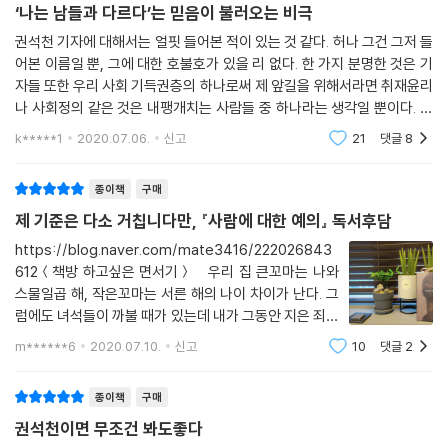
‘나는 남들과 다르다’는 믿음이 불러오는 비극
자신이다. 그는 미끼를 물었기 때문에 불행이 시작됐다는 건 이 사회의 오
래된 우화라고 이야기하며 성폭행 책임을 피해자에게 묻는 현실을 소환한
권석천 기자에 대해서는 얼핏 들어본 적이 있는 것 같다. 허나 그건 그저 들
어본 이름일 뿐, 그에 대한 호불호가 있을 리 없다. 한 가지 분명한 것은 기
다.
자들 또한 우리 사회 기득권층의 하나로써 제 앞길을 위해서라면 취재윤리
나 사회정의 같은 것은 내팽개치는 사람들 중 하나라는 생각일 뿐이다. 물
“밤늦게 다니지 마라” “짧은 치마 입고 다니지 마라” “인적이 드문 곳에
론 그중에는 기자의 본분을 지키며 말 그대로 사회정의를 위해 애쓰는 사
가지 마라.” 우리가 익히 들어오고 또 직접 했을지도 모르는 말들이다. 이
k*****1
2020.07.06.
신고
21
댓글
8
람도 있겠
런 말들은 모두 미끼를 문 자의 책임이라는 전제 위에 있다. ‘미끼를 물어버
린 자의 책임’ 논리는 이 땅의 모든 사건, 모든 피해자에게 적용된다. 어떤
종이책
구매
사람이 고통을 받고, 어떤 사람에게 책임이 있는지 우리는 정확하게 묻지
제 기준은 다소 거칩니다만, 『사람에 대한 예의』 독서후담
않고 쉬이 넘기는 것이다. 권석천은 이런 잘못된 상식을 다잡아야 한다고
https://blog.naver.com/mate3416/222026843
말한다.
612＜책방 하고싶은 면서기＞ 우리 집 큰꼬마는 나와
스물일곱 해, 작은꼬마는 서른 해의 나이 차이가 난다. 그
““왜 가습기 살균제를 사용했느냐?” “왜 세월호에 올랐느냐?” “그 위험
럼에도 녀석들이 까불 때가 있는데 내가 그동안 지은 죄가
한 장소에 왜 갔느냐?” 이 물음들은 그럴듯해 보이지만 전혀 사실이 아니
많아 ‘이 짜식이’ 선에서 귀엽게 봐준다. ‘이 짜식이’로 종
m******6
2020.07.10.
신고
10
댓글
2
다. 새빨간 거짓말이다. 가해자의 책임을 피해자의 책임으로 떠넘기려는
료되지 않으면 어른으로서, 부모로서 근엄하게 상황을 마
음모다. 무고한 피해자에게 죄를 뒤집어씌우려는 모함이다. 인간을 성욕의
무리한다. - 나 : 이 짜식이, 너 내가 얼마나
종이책
구매
제물로 삼은 자의 잘못이고, 독성물질이 들어간 살균제를 제조·판매한 자
의 잘못이고, 바다에 떠서는 안 될 배를 띄운 자, 구조하지 않은 자의 잘못
권석천이면 무조건 봐도좋다