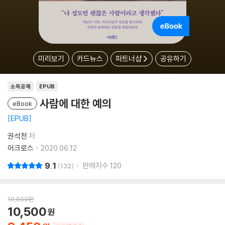
미리보기
카드뉴스
파트너샵
공유하기
소득공제
EPUB
사람에 대한 예의
eBook
EPUB
권석천
저
어크로스
2020.06.12.
9.1
판매지수
120
132
10,500
원
10,500