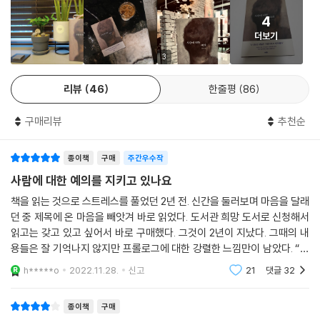
---「지더라도 개기면 달라지는 것들」중에서
을 배려로, 간섭을 친절로 기만한다.”
4
“너무 바빠서 ‘생각을 못 하는’ 측면도 있지만, 생각을 하면 괴로워지기 때
더보기
남의 잘못은 중요하고 나의 허물은 대수롭지 않다고 여기는 나를, 다른 이
문에 ‘생각을 안 하게’ 된다. 생각을 하면 그 조직에서 살아남을 수가 없는
의 막말엔 민감하게 반응하면서 “웃자고 하는 소리”로 남들을 불쾌하게 만
3
것이다. 내부 평가나 승진과 관련 없는 ‘쓸 데 없는 생각’은 하지 말아야 일
드는 나를, 무시(無時)로 반칙하며 살면서도 세상엔 원칙의 청진기를 대
을 잘할 수 있고, 살아남을 수 있다.”
리뷰
46
한줄평
86
는 나를 이제 되돌아보자고 권석천은 책 전반을 통해 제안한다.
---「좀비공정」중에서
구매리뷰
추천순
“인간의 비극은 스스로를 믿기 시작할 때부터 출발한다”는 저자의 이야기
“자기 기준을 생각하며 사는 사람은 그 기준을 지키기 위해 노력한다. 간혹
처럼 그는 자신을 미화하지도 과장하지도 않고 지금 여기, 자기 자신의 부
예기치 않은 상황으로 일순 기준이 무너진다 해도 괴로워하며 다시 그 기
종이책
구매
주간우수작
끄러움과 위선을 낯선 시선으로 바라보고 성찰한다. 이를 통해 독자에게도
준을 일으켜 세운다. 자기 기준이 없는 사람은 늘 정리되지 않은 삶을 살 수
주위를 환기하고 지금의 자리와 태도를 되돌아보게 이끈다.
사람에 대한 예의를 지키고 있나요
밖에 없다. 무슨 일이 일어나면 그 상황에 맞춰 우왕좌왕할 수밖에 없다. 자
책을 읽는 것으로 스트레스를 풀었던 2년 전. 신간을 둘러보며 마음을 달래
기가 한 행동에 기준을 맞춰갈 수밖에 없다.”
“우리는 지금 잘못된 상식과 편견 위에서 살아가고 있다”
던 중 제목에 온 마음을 빼앗겨 바로 읽었다. 도서관 희망 도서로 신청해서
---「하찮아지느니 불편해지려고 한다」중에서
영화와 드라마, 소설 속 이야기로 본 한국 사회 희비극
읽고는 갖고 있고 싶어서 바로 구매했다. 그것이 2년이 지났다. 그때의 내
용들은 잘 기억나지 않지만 프롤로그에 대한 강렬한 느낌만이 남았다. “나
권석천은 우리가 살고 있는 ‘지금 이곳’을 수시로 의심해보길 권한다. “그
정도면 괜찮은 사람이라고 생각했다” 네팔 셰르파와의 경험을 쓴 내용이
h*****o
2022.11.28.
신고
21
댓글
32
책의 주
놈은 그냥 미끼를 던져분 것이고 자네 딸내미는 고것을 확 물어분 것이여.”
영화 [곡성]의 한 대사를 실마리 삼아 우리 사회가 당연시해온 치부 하나
종이책
구매
를 어릿하게 보여준다. 이야기 속의 주인공 혹은 방관자는 저자 혹은 우리