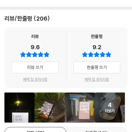
함께하는 사람들이 있어 버텼다
“내가 아는 김지은을 믿으니까.”
리뷰/한줄평
206
- 동료들이 보내온 탄원서
- “우리 모두가 김지은이다.”
- 왜 피해자의 곁에 서기로 했습니까?
리뷰
한줄평
9.6
9.2
4장 세상과 단절
방어기제
리뷰 쓰기
한줄평 쓰기
괜찮다고 말하지만, 사실 괜찮지 않다 / 어느새 1년 / 미세먼지가 반갑다 /
또다시 자학 / 신경쇠약 / 산지옥, 강박 / 할 수 있는 것, 할 수 없는 것 / 가
혜택 및 유의사항
혜택 및 유의사항
짜 뉴스 / 여자 그리고 엄마 / 호떡을 사 먹어도 될까요? / 제가 일상을 살
아도 될까요? / 통조림, 냉동식품, 포장 음식 / 모자를 처음 벗은 날, 바람
을 느끼다 / 빗속에서, 보호를 느끼다 / 세탁소: 이름을 말하는 일 / 작은 위
4
로 / 잠들지 못하는 밤 휘휘 글을 쓴다 / 다시 봄, 끝나지 않은 여정 / 여름,
더보기
보호 장치 다이어트의 계절 / 팔찌 / 테러 / 나는 건강해야만 한다 / 공허 /
고양이 구원 / 두근두근 첫 영화 / 선물 / 투명친구 / 밥에 대한 예의 / 냉장
고 앞 선인장 / 지은이와 지은이의 친구들을 만나다