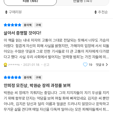
리뷰
65
한줄평
141
보호격리
무죄 선고 그 이후 / 병상일기 / 안정제를 내려놓다 / 시간이 너무 느리다 /
구매리뷰
추천순
병실에서 부치지 못한 편지 / 봄에 용기를 / 퇴원을 연기하다 / 세상의 온도
/ 떨어지는 꽃잎에도 눈물이 났다
종이책
구매
5장 그래도 살아간다
살아서 증명할 것이다!
이 책을 읽는 내내 저자의 고통이 그대로 전달되는 듯해서 너무도 가슴이
미투 이후의 현실
아팠다. 힘겹게 자신의 피해 사실을 밝혔지만, 가해자의 입장에 서서 되돌
대한민국의 수많은 여성이 ‘김지은’으로 살고 있다
아오는 수많은 댓글과 그로 인한 기사들로 더 큰 고통이 저자에게 다가왔
치유, 피해자들의 연대
다고 했다. 사실 우리 사회에서 벌어지는 '권력형 범죄'는 가진 자들에 의해
일상 회복 프로젝트
자행되는 일상적 폭력이라고 할 수 있다. 따라서 대부분 권력을 지향하고
i*****n
2021.01.18.
신고
19
댓글
8
밖으로 나가봅시다
권력자를 추종
한 걸음 나아가다
종이책
구매
봉사를 시작하던 날
안희정 모친상, 박원순 장례 과정를 보며
다시 세상에 나갈 수 있을까
성폭력, 보통의 경험
박원순 씨 장례가 치뤄지는 중입니다. 그의 지지자들이 자기 우상을 지키
- 내일의 용기
기 위해 함부로 던지는 악담을 보며 며칠 화에 빠져있네요. 김지은 씨 뿐만
아니라, 김지은 당신과 달리 이름과 얼굴은 드러나지 않았으나 둔탁하고
무거운 삶을 견디며 매일 자신을 다독여 일어나는 모든 피해자들께서 최근
6장 위드유: 연대의 마음이 모이다