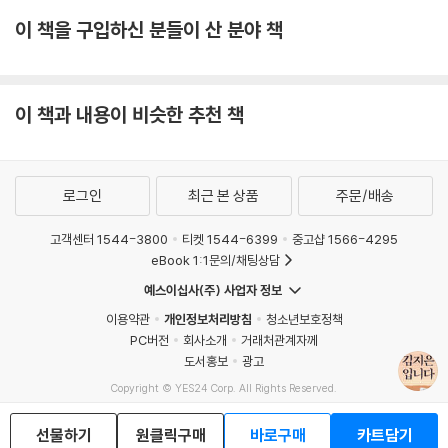
이 책을 구입하신 분들이 산 분야 책
이 책과 내용이 비슷한 추천 책
로그인
최근 본 상품
주문/배송
고객센터 1544-3800
티켓 1544-6399
중고샵 1566-4295
eBook 1:1문의/채팅상담
예스이십사(주) 사업자 정보
이용약관
개인정보처리방침
청소년보호정책
PC버전
회사소개
거래처관계자께
도서홍보
광고
Copyright © YES24 Corp. All Rights Reserved.
MATOM3
선물하기
원클릭구매
바로구매
카트담기