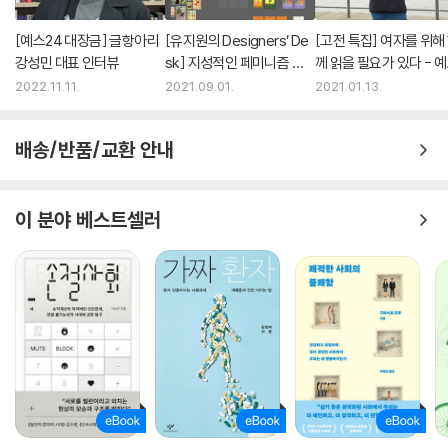
[예스24 대장금] 글항아리
[유지원의 Designers’ De
[고전 특집] 여자를 위해
강성민 대표 인터뷰
sk] 지성적인 페미니즘 북
께 읽을 필요가 있다 - 
디자인 - 우유니 디자이너
사회학자 이라영
2022.11.11.
2021.09.01.
2021.01.13.
배송/반품/교환 안내
이 분야 베스트셀러