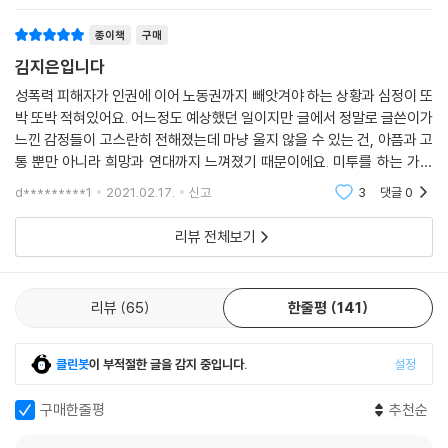
종이책
구매
김지은입니다
성폭력 피해자가 인권에 이어 노동권까지 빼앗겨야 하는 상황과 심정이 또
박 또박 적혀있어요. 어느정도 예상했던 일이지만 글에서 정말로 글쓴이가
느낀 감정들이 고스란히 전해졌는데 마냥 울지 않을 수 있는 건, 아픔과 고
통 뿐만 아니라 희망과 연대까지 느껴졌기 때문이에요. 미투를 하는 가장
큰 이유중 하나가 피해자가 나 하나일때는 개인의 일로 두고 참는데 또 다
d*********1
2021.02.17.
신고
3
댓글
0
른 피해자,
리뷰 전체보기
리뷰
65
한줄평
141
클린봇
이 부적절한 글을 감지 중입니다.
설정
구매한줄평
추천순