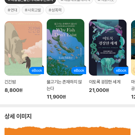
#연대
#사회고발
#성폭력
긴긴밤
물고기는 존재하지 않
이토록 굉장한 세계
마
는다
공
8,800
21,000
원
원
11,900
1
원
상세 이미지