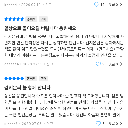
사태를 보며 많이 아프고 계실 것 같습니다. 아주아주 미약한 응원이라도
k*****i
2020.07.12.
신고
13
댓글
0
되고자 이
안희정 성폭력 사건 공동대책위원회
변호인단
종이책
구매
김지은과 함께하는 사람들
일상으로 돌아오길 버립니다 응원해요
첫 조력자, 문 선배
김지은님께 큰 빚을 졌습니다 . 고발해주신 용기 감사합니다.지독하게 파
캠프 동료이자 증인, 구자준
렴치한 인간 안희정은 다시는 정치하면 안됩니다. 김지은님은 좋아하시는
직장 동료이자 증인, 정연실
책도 많이 읽고 맛있는것도 드시면서(통조림류는 이제 그만드셔요) 합당
직장 선배이자 증인, 신용우
한 대우가 이뤄지는 노동현장으로 다시복귀하셔서 즐겁게 인생을 살아사
가족
기길 바랍니다.끝까지 응원하고 연대하겠습니다. 감사합니다.
g*****e
2020.07.11.
신고
8
댓글
0
고마운 분들께 드리는 글
에필로그 / 살아서 증명할 것이다
종이책
구매
부록 1 / 세상에 외친 목소리
김지은씨 늘 함께 합니다.
부록 2 / 재판 기록
당신을 응원합니다.♡작은 힘이나마 손 잡고자 책 구매했습니다. 같은 방
주
향을 보고 함께합니다. 최근에 발생한 일들로 인해 놀라셨을 거 같아 가슴
이 아픕니다.정말 어이없죠. 죄인이 죄인이 아닌 듯 나대는 상황과 부추키
는 주변 인간군상들. 우리는 알고 있습니다. 당신의 아픔과 분연히 일어서
신 용감함을요.토닥거려 드리고 싶습니다. 꼬옥 안아드리고 싶습니다.함께
m****3
2020.07.08.
신고
7
댓글
0
합니다.