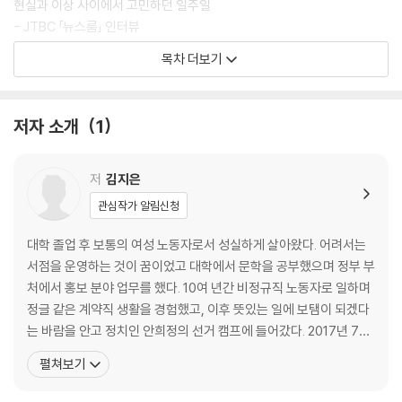
현실과 이상 사이에서 고민하던 일주일
- JTBC 「뉴스룸」 인터뷰
집도 직장도 잃다
목차 더보기
내가 증거임을 스스로 증명하는 싸움
미투 이후 50여 일간의 사건들
조직적 음해의 시작
저자 소개
1
“얼굴을 꼭 드러냈어야 했어요?”
- 「뉴스룸」 출연 당일 새벽
저
김지은
2장 노동자 김지은
관심작가 알림신청
나, 김지은
대학 졸업 후 보통의 여성 노동자로서 성실하게 살아왔다. 어려서는
‘정알못’ 노동자
서점을 운영하는 것이 꿈이었고 대학에서 문학을 공부했으며 정부 부
대통령을 만드는 곳
처에서 홍보 분야 업무를 했다. 10여 년간 비정규직 노동자로 일하며
첫 여성 수행비서가 되다
정글 같은 계약직 생활을 경험했고, 이후 뜻있는 일에 보탬이 되겠다
수행비서의 역할
는 바람을 안고 정치인 안희정의 선거 캠프에 들어갔다. 2017년 7월
- 도지사 수행비서 업무 매뉴얼
안희정 충남도지사의 수행비서로 발령받아 여성으로는 처음으로 도
펼쳐보기
24시간 수행비서의 생활
지사 수행비서가 되었다. 2018년 상사 안희정의 성폭력 범죄를 세상
조직의 이상과 현실
에 알린 후 직장을 잃었고 고발 554일 만에 대법원 유죄 최종 판결을