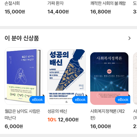
손절사회
가짜 환자
쾌적한 사회의 불쾌함
도
15,000
14,400
16,800
3
원
원
원
이 분야 신상품
월급은 남아도 사람은
성공의 배신
사회복지정책론(제2
사
떠난다
판)
(
10
12,600
%
원
6,000
16,000
2
원
원