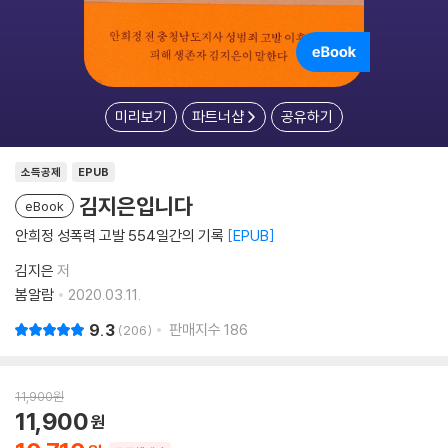
미리보기
파트너샵
공유하기
소득공제
EPUB
김지은입니다
eBook
안희정 성폭력 고발 554일간의 기록
EPUB
김지은
저
봄알람
2020.03.11.
9.3
판매지수
186
206
11,900
원
11,900