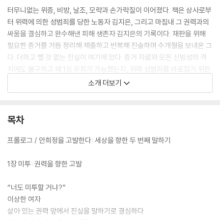
터무니없는 위증, 비방, 날조, 모략과 손가락질이 이어졌다. 책은 상사로부
터 위력에 의한 성범죄를 당한 노동자 김지은, 그리고 마침내 그 권력과의
싸움을 결심하고 완수해낸 피해 생존자 김지은의 기록이다. 재판을 위해
필요한 증거를 거듭 정리해 제출하고 반복해 진술하며 수개월을 보내온 그
다. 더하고 뺄 것 없는 진실이 여기에 있다. 증거 자료와 모든 신빙성의 격
차에도 불구하고 왜 1심 무죄가 가능했는지, 위력 성범죄를 바로잡기 위한
재판이 이토록 힘겨울 일이었는지, 무엇이 애초에 이 같은 폭력을 가능하
소개 더보기
게 했으며 왜 그것을 바로잡아야 하는지. 수많은 질문과 답을 던지는 이 책
은 지독한 불의 속에서 끝끝내 올바름을 찾는 힘겨운 싸움의 증언이다.
목차
김지은은 다음 피해자를 막기 위해 미투를 결심했다고 한다. 그러나 이후
오랫동안 그는 세상을 향해 말할 기회를 얻지 못했고, 수많은 거짓 선동 속
프롤로그 / 안희정을 고발한다: 세상을 향한 두 번째 말하기
에 숨죽여야 했다. 재판에 매진하며 위력 속에 갇혀 있었던 이 목소리가 널
리 읽히고 기억되는 것이, 지금도 무수히 존재하는 위력 속 가해와 피해를
1장 미투: 권력을 향한 고발
멈추는 길이며 곧 정의라고 믿는다.
“너도 미투할 거냐?”
이상한 여자
살아 있는 권력 앞에서 진실을 말하기로 결심하다