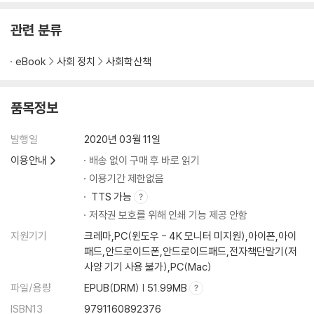
일상적 폭력과 다음 범죄를 위한 사과
받아냈다. 피해 생존자로서 투쟁해온 지난날을 딛
모든 과정은 위력 그 자체였다
관련 분류
큰일과 작은 일
여자다움
eBook
사회 정치
사회학산책
권력자, 수행비서를 자르다
성희롱 사건 보도를 막아라, 지사님 심기가 언짢으시다
품목정보
- 비서 업무의 특수성과 권력 관계
발행일
2020년 03월 11일
3장 피해자 김지은
이용안내
배송 없이 구매 후 바로 읽기
보호는 없었다
이용기간 제한없음
“정조보다 무엇이 더 중요했습니까?”
TTS 가능
안희정의 증인들
저작권 보호를 위해 인쇄 기능 제공 안함
내게는 처음부터 끝까지 직장 상사였다
지원기기
크레마,PC(윈도우 - 4K 모니터 미지원),아이폰,아이
333일 만의 유죄 판결
패드,안드로이드폰,안드로이드패드,전자책단말기(저
또 다른 악몽의 시작
사양 기기 사용 불가),PC(Mac)
합의, 연인, 불륜
파일/용량
EPUB(DRM) | 51.99MB
연관 검색어: 안희정 김지은 문자
ISBN13
9791160892376
다시 이어지는 마녀사냥