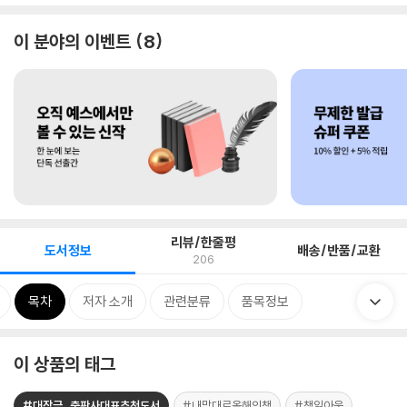
이 분야의 이벤트
8
리뷰/한줄평
도서정보
배송/반품/교환
206
목차
저자 소개
관련분류
품목정보
이 상품의 태그
#대장금_출판사대표추천도서
#내맘대로올해의책
#책읽아웃