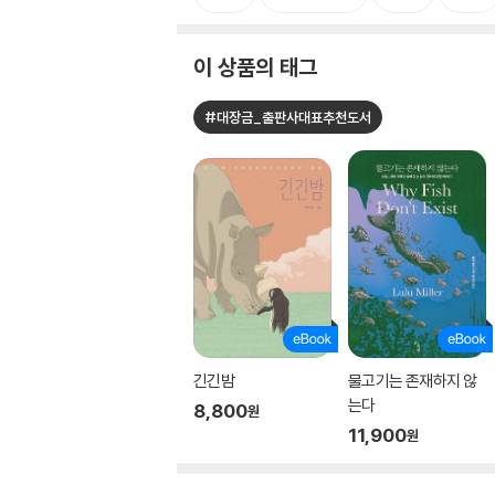
이 상품의 태그
#대장금_출판사대표추천도서
긴긴밤
물고기는 존재하지 않
는다
8,800
원
11,900
원