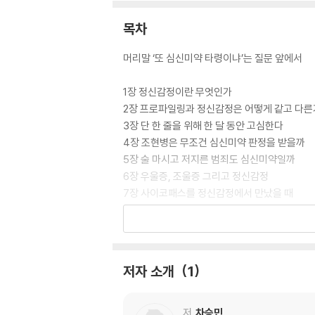
목차
머리말 ‘또 심신미약 타령이냐’는 질문 앞에서
1장 정신감정이란 무엇인가
2장 프로파일링과 정신감정은 어떻게 같고 다른
3장 단 한 줄을 위해 한 달 동안 고심한다
4장 조현병은 무조건 심신미약 판정을 받을까
5장 술 마시고 저지른 범죄도 심신미약일까
6장 우울증, 조울증 그리고 정신감정
7장 사이코패스를 정신감정에서 만났을 때
8장 성범죄자를 정신감정하는 이유
9장 자폐증과 정신감정
10장 치매 정신감정하기
11장 감정 자체보다 더 중요한 것
저자 소개
1
12장 법정으로 간 정신과 의사
13장 나와 우리를 위한 정신감정
저
차승민