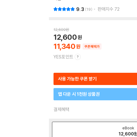
9.3
판매지수
72
19
12,600
원
12,600
11,340
쿠폰혜택가
YES포인트
사용 가능한 쿠폰 받기
앱 다운 시 1천원 상품권
결제혜택
eBook
12,600