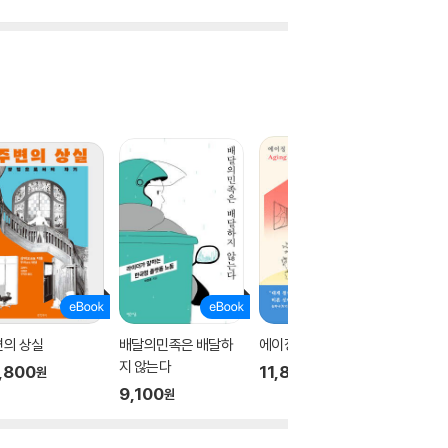
변의 상실
배달의민족은 배달하
에이징 솔로
신장 위
지 않는다
아
,800
11,800
원
원
9,100
12,80
원