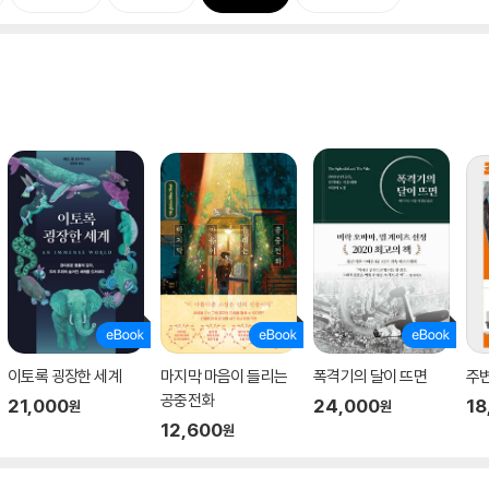
이토록 굉장한 세계
마지막 마음이 들리는
폭격기의 달이 뜨면
주
공중전화
21,000
24,000
18
원
원
12,600
원