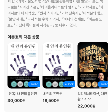
회 한국과학기술도서 번역상(대한출판문화협회)을 받았다. 옮긴 책
5장 잘못된 자리와 잘못된 시간
으로는 『사라진 스푼』, 『바이올리니스트의 엄지』, 『뇌과학자들』, 『카
; 수 체계가 우리를 곤경에 빠뜨리는 방법
이사르의 마지막 숨』, 『원자 스파이』, 『과학 잔혹사』, 『미적분의 힘』,
로마가 수학에 약했던 것은 수 체계 탓
『불안 세대』, 『다시 쓰는 수학의 역사』, 『바다의 천재들』, 『비표준 노
9시가 아니라 21시 출발입니다
트』, 『마침내 특이점이 시작된다』 등 다수가 있다.
십이진법의 이점
골칫거리가 된 영국 도량형
이충호
의 다른 상품
밀레니엄 버그에 물린 사람들
컴퓨터의 언어, 이진법
6장 도무지 끝나지 않는 최적화
; 진화에서 SNS까지, 알고리듬의 무한한 잠재력
100만 달러짜리 문제들
전국의 모든 술집을 순례하는 최단 경로
탐욕 알고리듬이 데려다주는 곳
진화는 완벽을 추구하는가
[단독] 내 안의 유인원
내 안의 유인원
멀티제너레이션, 대전
식당을 고를 때 실패율을 낮추는 법
환의 시작
30,000
18,500
“평정심을 유지하고 알고리듬을 확인하라”
원
원
22,000
원
주식 시장을 속인 알고리듬