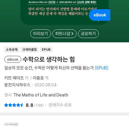
미리보기
파트너샵
공유하기
소득공제
크레마클럽
EPUB
수학으로 생각하는 힘
eBook
일상의 모든 순간, 수학은 어떻게 최선의 선택을 돕는가
EPUB
키트 예이츠
저
이충호
역
웅진지식하우스
2020.08.04.
원서
The Maths of Life and Death
8.8
판매지수
618
148
11,700
원