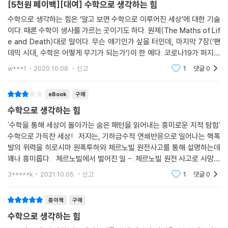
[5천원 페이백][대여] 수학으로 생각하는 힘
수학으로 생각하는 힘은 ‘알고 보면 수학으로 이루어진 세상’에 대한 기술
저자는 수학의 응용(또는 오용)이 결정적 원인이 되어 사람들의 운명을 확
이다. 때론 수학이 생사를 가르는 곳이기도 하다. 원제(The Maths of Lif
바꾸어놓은 실제 사건들을 엮어서 들려준다. ‘타고난 이야기꾼’ ‘차세대 수
e and Death)대로 말이다. 무슨 얘기인가 싶을 터인데, 마지막 7장(‘팬
학 스토리텔러’로 주목받는 응용수학자답게, 문제에서 해결로 나아가는 실
데믹 시대, 수학은 어떻게 무기가 되는가’)이 한 예다. 코로나19가 퍼지기
마리가 되는 주제들을 적재적소에 끌어와 흥미롭게 연결하고 뒤섞는다.
전 쓰인 책인데 전염병 확산 패턴을 읽어내는 수학 모형(SIR) 얘기가 길게
w***1
2020.10.08.
신고
1
댓글
0
여기에는 에이즈 (거짓) 양성 판정을 받고 지옥 문턱까지 다녀온 사람, 잘
담겼다. 1900
못된 알고리듬 때문에 파산한 기업가, 악의적 확률 해석 탓에 두 자녀 살해
eBook
구매
누명을 쓴 엄마, 기하급수적 증감을 몰라 큰 재산을 날린 투자자, 시원찮은
로마의 수 체계와 전 세계가 채택한 12진법 시간 체계 등이 등장한다. 통계
수학으로 생각하는 힘
적 속임수에 관련된 윤리적 딜레마도 다루고, 선거와 팬데믹, 혐오, 인공지
'수학을 통해 세상이 돌아가는 숨은 패턴을 읽어내는 흥미로운 지적 탐험'
능 등 사회적 쟁점과 얽힌 수학도 살펴본다. 이 책은 세상 모든 주제에 관해
수학으로 가득찬 세상! 저자는, 기하급수적 연쇄반응으로 일어나는 핵폭
수학이 알려줄 것이 아주 많다는 사실을 자연스럽게 납득시킨다.
발의 위력을 히로시마 원폭투하와 체르노빌 원전사고를 통해 설명하는데
꽤나 흥미롭다. 체르노빌에서 벌어진 일 -. 체르노빌 원전 사고로 사망한
나아가 이 책은 쉽고 단순한 수학 규칙과 도구로 우리를 무장시켜준다. 괜
사람은 소련 당국의 공식 발표로는 31명밖에 안 되지만, 대규모 정화 작업
3*****k
2021.10.05.
신고
1
댓글
0
에 투
찮은 식당을 선택할 가능성을 최대화하는 방법에서, 의사에게서 뜻밖의 진
단 결과를 들었을 때 침착함을 잃지 않는 방법, 신문 헤드라인이 숫자 뒤에
종이책
구매
감추고 있는 진실을 해독하는 방법에 이르기까지 크고 작은 삶의 힌트를
수학으로 생각하는 힘
터득하게 될 것이다. 또한 커튼 뒤에 숨어 우리 일상을 좌지우지하는 기업