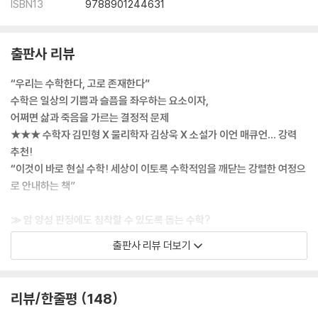
ISBN13
9788901244631
출판사 리뷰
“우리는 수학한다, 고로 존재한다”
수학은 일상의 기쁨과 슬픔을 좌우하는 요소이자,
어쩌면 삶과 죽음을 가르는 결정적 문제
★★★ 수학자 김민형 X 물리학자 김상욱 X 소설가 이언 매큐언… 강력
추천!
“이것이 바로 현실 수학! 세상이 이토록 수학적임을 깨닫는 강렬한 여정으
로 안내하는 책”
≫ 암 양성 판정에도 침착할 수 있도록 돕는 수학?
; 일단 심호흡을 하고, 이 검사의 정확도를 계산해보자
출판사 리뷰 더보기
유방암 선별검사 결과, 양성 판정을 받았다. 이 선별검사는 ‘암에 걸린 경우
와 그 반대 경우에서, 열에 아홉을 정확하게 구별해낸다’고 한다. 암일 확률
리뷰/한줄평
148
이 90%라고?! 충격과 공포로 주저앉기 전에 잠시 수학적으로 접근해보면