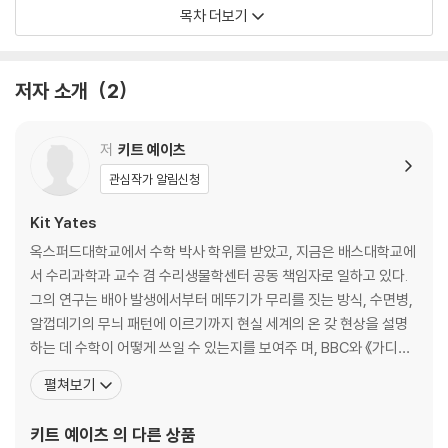
기하급수적 감소와 연대 측정 과학
목차 더보기
어째서 다들 얼음물을 뒤집어쓰고 있지?
미래는 기하급수적인가
인구 폭발과 지구의 수용 능력
저자 소개
2
나이 들수록 시간이 쏜살같이 흐른다
2장 암 진단을 받고도 침착을 유지하려면
저
키트 예이츠
; 민감도와 특이도와 이차 의견 이해하기
관심작가 알림신청
개인 유전자 검사를 해보다
비만을 측정하는 공식
Kit Yates
생사를 좌우하는 ‘신의 방정식’
옥스퍼드대학교에서 수학 박사 학위를 받았고, 지금은 배스대학교에
병실에서 거짓 경보를 줄이는 방법
서 수리과학과 교수 겸 수리생물학센터 공동 책임자로 일하고 있다.
내가 받은 양성 판정이 틀릴 가능성
그의 연구는 배아 발생에서부터 메뚜기가 무리를 짓는 방식, 수면병,
확실성의 착각에 유의하라
알껍데기의 무늬 패턴에 이르기까지 현실 세계의 온 갖 현상을 설명
두 번의 검사가 낫다
하는 데 수학이 어떻게 쓰일 수 있는지를 보여주 며, BBC와 《가디언》
《텔레그래프》 《데일리 메일》 《사이언티픽 아메리칸》 등에 소개되었
펼쳐보기
3장 수학으로 만들어낸 유죄
다. 특히 생물학에서 무작위성이 담당하는 역할에 관심이 지대하다.
; 확률을 함부로 법정에 세우면 안 되는 이유
학계 활동 외에도 저술가와 과학 해설자로 대중과 활발하게 소통하고
키트 예이츠
의 다른 상품
드레퓌스 사건의 엉터리 논증
있다. 수학의 즐거움과 편재성에 관해 쓴 글들이 유