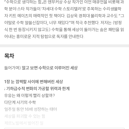
『수학으로 생각하는 힘』은 맨부커상 수상 작가인 이언 매큐언을 비롯해 과
학 분야 스타 작가들이 ‘차세대 수학 스토리텔러’로 주목하는 수리생물학
자 키트 예이츠의 매력적인 첫 책이다. 김상욱 경희대 물리학과 교수도 “그
야말로 수학 알쓸신잡이다, 너무 재밌다”며 적극 추천했다. 저자는 (방정
식 한 번 등장시키지 않고도) 수학을 통해 세상이 돌아가는 숨은 패턴을 읽
어내는 흥미로운 지적 탐험으로 독자를 안내한다.
목차
들어가며)
알고 보면 수학으로 이루어진 세상
1장 눈 깜짝할 사이에 변해버린 세상
; 기하급수적 변화의 가공할 위력과 한계
우유는 왜 이렇게 빨리 상할까?
다단계 사기의 수학
일주일 동안 16배 성장하는 태아
세상을 파괴할 수 있는 힘
체르노빌에서 벌어진 일