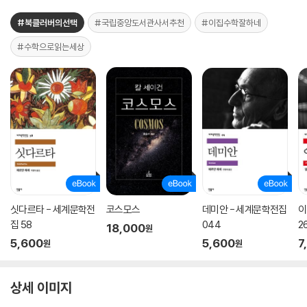
#북클러버의선택
#국립중앙도서관사서추천
#이집수학잘하네
#수학으로읽는세상
싯다르타 - 세계문학전
코스모스
데미안 - 세계문학전집
이
집 58
044
2
18,000
원
5,600
5,600
7
원
원
상세 이미지