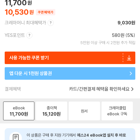
11,700
10,530
쿠폰혜택가
크레마머니 최대혜택가
9,030원
YES포인트
580원 (5%)
5만원 이상 구매 시 2천원 추가 적립
사용 가능한 쿠폰 받기
앱 다운 시 1천원 상품권
결제혜택
카드/간편결제 혜택을 확인하세요
eBook
종이책
크레마클럽
원서
11,700
원
15,120
원
eBook 구독
이 상품은 구매 후 지원 기기에서
예스24 eBook앱 설치 후 바로