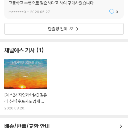
고등학교 수행으로 필요하다고 하여 구매하였습니다.
영향을 흥미롭게 설파한다. 아이들이 몇이든 전쟁을 피하려면 간식은 12개
m******0
2026.05.27.
0
들이로 사는 게 가장 좋다는 노하우는 덤.
6장 〈도무지 끝나지 않는 최적화〉에서는 구글 내비게이션이나 아마존 배
한줄평 전체보기
송 경로와 같이 일상생활에서 만나는 알고리듬 최적화 사례들 뒤에 숨은
수학을 살펴본다. 자연에서 가장 유명한 알고리듬인 진화가 완벽이 아닌
맹목에 더 가까운 탐색을 한다는 사실은 우리에게 많은 것을 시사한다.
채널예스 기사
1
7장 〈팬데믹 시대, 수학은 어떻게 무기가 되는가〉에서는 마침맞게도 수리
역학을 다루는데, 코로나19 시대를 예견한 듯한 통찰이 가득하다. 전염병
에 걸렸을 때 집에서 쉬는 것이 실제 질병 확산을 막고 본인도 감염군에서
더 빨리 탈출할 수 있음을 수학적으로 확인해줌으로써, 기업들이 병가 정
책에 꼭 반영해야 할 기준을 제시한다.
[예스24 자연과학 MD 김유
리 추천] 수포자도 읽게 하
는 재미있는 ‘수학 책’
2020.08.20.
심지어 ‘수학을 증오하는 사람들의 모임’에서조차 환영할 만한 아이템. 정
말이지 누구든, 수포자로 평생을 살아온 사람마저, 이 재미난 수학 수다에
즐겁게 동참하게 될 것이다.
배송/반품/교환 안내