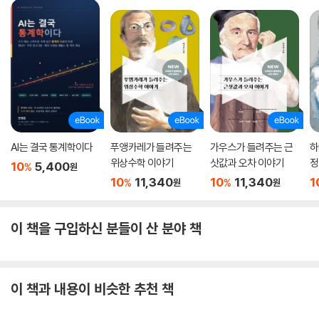
AI는 결국 통계학이다
푸앵카레가 들려주는
가우스가 들려주는 근
하
위상수학 이야기
삿값과 오차 이야기
정
10
5,400
%
원
10
11,340
10
11,340
1
%
%
원
원
이 책을 구입하신 분들이 산 분야 책
이 책과 내용이 비슷한 추천 책