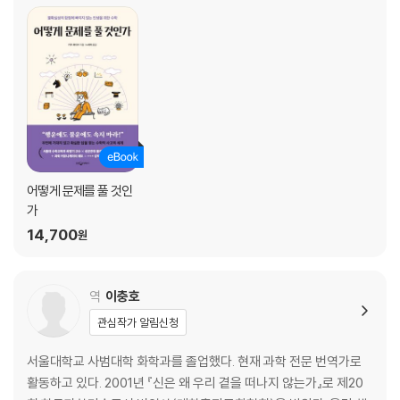
무죄가 입증되기 전까지는 유죄?
7300만분의 1의 가능성
종속 사건과 독립 사건
생태학적 오류
검사의 오류
주사위를 던져보자
수학은 어떻게 우리 눈을 멀게 하는가
4장 통계에 속지 않는 법
어떻게 문제를 풀 것인
; 맥락의 공백은 신뢰성에 켜진 빨간불
가
두 사람의 생일이 일치할 확률은?
14,700
원
수치에 권위를 불어넣는 방법
완벽히 망해버린 대선 여론 조사
계산을 해보라, 제대로
역
이충호
돼지고기가 생명을 위협한다고?
관심작가 알림신청
비율 편향을 일으키는 상대 수치
자주 빠지는 통계의 함정, 평균 회귀
서울대학교 사범대학 화학과를 졸업했다. 현재 과학 전문 번역가로
속지 않기 위한 3가지 질문
활동하고 있다. 2001년 『신은 왜 우리 곁을 떠나지 않는가』로 제20