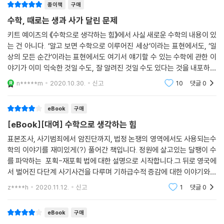
종이책
구매
문제는 우리 스스로 배워야 한다. 즉, 의심(수학)의 눈으로 검사 결과를 따
져봐야 한다. 검사 결과를 완전히 무시할 수는 없지만, 불필요한 불면의 밤
수학, 때로는 생과 사가 달린 문제
을 보내는 일은 피할 수 있다. 덧붙이자면, 더 정확한 검사가 없을 때라도,
키트 예이츠의 《수학으로 생각하는 힘》에서 사실 새로운 수학의 내용이 있
동일한 검사를 한 번 더 받는 것으로 결과의 정밀도를 크게 높일 수 있다.
는 건 아니다. ‘알고 보면 수학으로 이루어진 세상’이라는 표현에서도, ‘일
(민감도와 특이도와 필터링에 관해서 이 책의 2장을 읽어보자.)
상의 모든 순간’이라는 표현에서도 여기서 얘기할 수 있는 수학에 관한 이
야기가 이미 익숙한 것일 수도, 잘 알려진 것일 수도 있다는 것을 내포하고
≫ 꼬리에 꼬리를 물며 최적 경로로 연결하는 수학 토크쇼!
있다. 일상의 것들이, 세상이 수학과 관련이 있는 데도 그것이 아직도 이야
n*****m
2020.10.30.
신고
10
댓글
0
기하
“셜록 홈즈처럼 읽히는 수학책이라니!” (수학자 스티븐 스트로가츠)
“알아두면 쓸데있는 신비한 수학 잡학 사전이다” (물리학자 김상욱)
eBook
구매
“나처럼 수학에 약한 사람도 푹 빠져들어 읽을 수 있다” (소설가 이언 매큐
[eBook][대여] 수학으로 생각하는 힘
언)
표본조사, 사기범죄에서 암진단까지, 법정 논쟁의 영역에서도 사용되는수
학의 이야기를 재미있게(?) 풀어간 책입니다. 정원에 살고있는 달팽이 수
『수학으로 생각하는 힘』은 우리가 사실상 수학 속에서 살아가고 있음을 생
를 파악하는 포획-재포획 법에 대한 설명으로 시작합니다.그 뒤로 영국에
생하게 보여주고, 수학의 안경을 건네주어 좀 덜 틀리며 살아가는 법을 알
서 벌어진 다단계 사기사건을 다루며 기하급수적 증감에 대한 이야기와기
려주는 책이다. 이 책에는 방정식이 전혀 등장하지 않을뿐더러, 미분이나
술의 진보같은 다양한 내용을 담고 있습니다. 하지만 점차 재미있는 수학
적분이니 하는 어려운 수학 개념어도 등장하지 않는다. 대신, 이야기가 가
z****h
2020.11.12.
신고
1
댓글
0
의 이야기라기보단머
득하다. 꼬리에 꼬리를 물고 이어지는 이야기들은 다방면의 주제와 분야를
종횡무진하며, 수학에서 출발하여 세상 문제를 통찰하는(혹은 그 반대 경
eBook
구매
로의) 지적 탐험으로 독자를 안내한다.