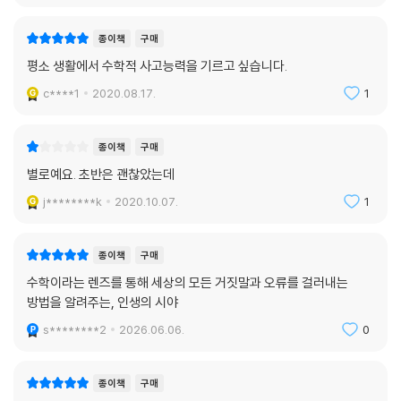
2장 〈암 진단을 받고도 침착을 유지하려면〉에서는 개인 유전자 검사나 각
종 질병 선별검사, 비만 검사 등이 얼마나 정확한 동시에 부정확할 수 있는
종이책
구매
지를 살피며, 의학적 판단에 수학적 기준을 이용하는 일의 딜레마를 검토
평소 생활에서 수학적 사고능력을 기르고 싶습니다.
해본다.
c****1
2020.08.17.
1
3장 〈수학으로 만들어낸 유죄〉는 추리 소설처럼 흥미로운 한편 섬뜩한 법
정에 선 수학 이야기가 펼쳐진다. 두 아이의 살해 혐의로 유죄를 받은 한 여
종이책
구매
성의 억울한 옥살이는 오류투성이 확률을 법정으로 끌어들인 탓이요, 수학
별로예요. 초반은 괜찮았는데
에 대한 두려움이 사람들의 눈을 멀게 만든 탓이다. 여성은 상고 끝에 무죄
j********k
2020.10.07.
1
로 석방되었고, 이 재판은 영국 사법부 역사상 최악의 오심으로 남았다. 여
기서는 생태학적 오류, 검사의 오류, 독립성 가정의 오류 등을 살필 것이다.
종이책
구매
4장 〈통계에 속지 않는 법〉은 미디어가 수학을 이용해 교묘하게 사실을 왜
수학이라는 렌즈를 통해 세상의 모든 거짓말과 오류를 걸러내는
곡하는 방식에 관해 살펴본다. 상대적 수치를 썼을 때 일어나는 편향, 통계
방법을 알려주는, 인생의 시야
수치를 교란하는 평균으로의 회귀 등을 감지할 수 있어야 한다.
s********2
2026.06.06.
0
5장 〈잘못된 자리와 잘못된 시간〉은 수 체계에 관한 재미난 에피소드들을
잔뜩 전해준다. 영국 도량형 탓에 일어난 크고 작은 사건들에서부터, 고대
종이책
구매
문명에서부터 수 체계가 발달해온 과정과 그것이 우리 사고 체계에 미치는