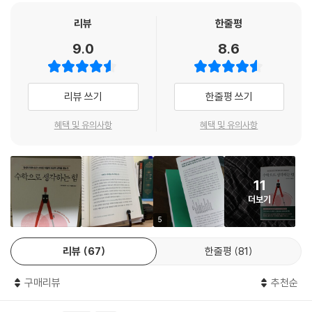
도움이 된다. 사실상, 간단한 수학적 논증을 거치면, 이 선별검사에서 받은
양성 판정은 유방암이 아닐 가능성이 압도적으로 높기 때문이다.
리뷰
한줄평
평균 발병률 0.4%의 조건에서 50대 여성 1만 명이 이 선별검사를 받았다
9.0
8.6
고 치자. 1만 명 가운데 40명은 유방암이고, 9960명은 아니다. 유방암인
40명 가운데 참 양성은 90%인 36명이다. 문제는 유방암이 아닌 9960명
가운데 10%인 996명이 거짓 양성을 판정받는 데 있다. 양성 판정을 받은
리뷰 쓰기
한줄평 쓰기
1032명 가운데 36명만이 진짜 암인 것이다. ‘열에 아홉을 정확하게 구별
해내는’ 이 검사의 정확도는 3.48%에 불과한 것이다.
혜택 및 유의사항
혜택 및 유의사항
검사의 정밀도를 높이는 아주 단순한 방법이 있는데, 바로 두 번째 검사를
받는 것이다. 많은 질병에 있어서 첫 번째 검사는 대개 특이도가 낮은(거짓
양성이 많이 나오는) 선별검사로 진행된다. 값싼 비용으로 잠재적 환자를
11
최대한 많이 발견하도록 설계하기 때문이다. 두 번째 검사는 대개 진단검
더보기
사인데, 특이도가 훨씬 높아 거짓 양성 대다수를 걸러낸다.
같은 맥락에서, 유방암 선별검사를 매년 받으면, 아무 이상 없는 사람도 평
5
생 한번쯤은 (거짓) 양성 판정을 받을 가능성이 매우 높아진다. 자, 이제 좀
리뷰
67
한줄평
81
진정이 되는가? 수학의 방에 들어갔다 나온 당신은 훨씬 담담하게 두 번째
검사를 위한 예약 전화를 걸고 있을 것이다.
구매리뷰
추천순
좋든 싫든 거짓 양성과 거짓 음성은 피할 수 없다. 현대 기술이 필터링 같은
도구로 일부 문제를 처리하는 데 도움을 줄 수 있지만, 판단과 선택에 관한