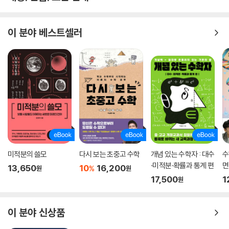
─ 「커커스 리뷰」
이것이 바로 현실 수학! 세상이 이토록 수학적임을 깨닫는 강렬한 여정으
이 분야 베스트셀러
로 안내하는 책!
─ 「타임스 에듀케이셔널 서플먼트」
폰지 사기에서 핵분열, 아이스버킷 유행, 책 추천 알고리듬, 전염병 통제에
이르기까지… 일상 세계에서 벌어지는 수학의 활용과 남용의 사례를 흥미
롭게 펼쳐놓은 이 책은, 호기심 많고 열린 마인드의 독자라면 누구나 즐길
수 있는 훌륭한 교양서이다.
─ 「퍼블리셔스 위클리」
일상생활에서 수학의 쓰임이란 게 식당에서 팁을 계산하거나 마트에서 할
미적분의 쓸모
다시 보는 초중고 수학
개념 있는 수학자 : 대수
수
인율을 따지는 정도라고 생각하기 쉽지만, 예이츠는 우리가 인지하는 것보
·미적분·확률과 통계 편
면
13,650
10
16,200
%
원
원
다 우리의 삶이 더 자주 그리고 더 깊이 수학과 상호작용 한다는 것을 알려
17,500
1
원
준다.
─ 「사이언티픽 아메리칸」
이 분야 신상품