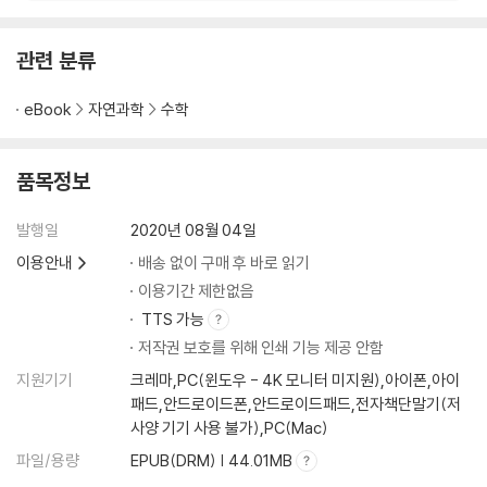
페이스북은 왜 트렌딩 플랫폼을 없앴나
7장 팬데믹 시대, 수학은 어떻게 무기가 되는가
관련 분류
; S-I-R 모형에서 집단 면역까지, 수리역학의 분투
천연두 사망률을 낮춘 개입
eBook
자연과학
수학
감염 대상군, 감염군, 제거군
전염병 확산 패턴을 읽어내는 수학 모형
품목정보
훌륭한 모형의 허약한 기반
다음번의 팬데믹은
발행일
2020년 08월 04일
에볼라 0번 환자
이용안내
배송 없이 구매 후 바로 읽기
질병 전파의 온갖 정보를 숫자 하나로
얼마 동안 격리시켜야 할까?
이용기간 제한없음
집단 면역의 문턱값
TTS 가능
백신 접종은 수학적 최선
저작권 보호를 위해 인쇄 기능 제공 안함
지원기기
크레마,PC(윈도우 - 4K 모니터 미지원),아이폰,아이
마치며)
수학이 선사하는 자유
패드,안드로이드폰,안드로이드패드,전자책단말기(저
사양 기기 사용 불가),PC(Mac)
파일/용량
EPUB(DRM) | 44.01MB