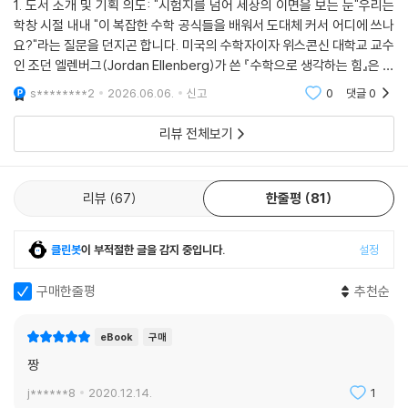
의 알고리듬이 어떤 원리인지 따져보고, 치명적 질병의 확산을 막기 위해
1. 도서 소개 및 기획 의도: "시험지를 넘어 세상의 이면을 보는 눈"우리는
학창 시절 내내 "이 복잡한 수학 공식들을 배워서 도대체 커서 어디에 쓰나
취하는 조치에 수학이 어떤 역할을 하는지도 살펴볼 것이다.
요?"라는 질문을 던지곤 합니다. 미국의 수학자이자 위스콘신 대학교 교수
이는 삶의 무기까지는 아닐지라도 방패는 거뜬히 되어준다. 반드시 이기는
인 조던 엘렌버그(Jordan Ellenberg)가 쓴 『수학으로 생각하는 힘』은 바
것보다 틀리지 않는 편을 택하는 게 살아가는 데 있어 더 나을 수 있음을 보
로 그 질문에 대한 가장 완벽하고 짜릿한 해답을 제시하는 책입니다.이 책
여주는 ‘최적화와 탐욕 알고리듬’에 관한 이야기가 6장에 등장하니 꼭 읽
s********2
2026.06.06.
신고
0
댓글
0
은 복잡한 수
어보자. 최고의 방법을 도출하기 위해 다음 생까지 기다릴 수는 없는 노릇
리뷰 전체보기
이니까.
≫ 세상 만사의 패턴을 읽어내는 7가지 지적 탐험
리뷰
67
한줄평
81
; 밈이 퍼지는 방식에서 전염병 통제에 이르기까지
빅데이터 시대의 새로운 언어, 수학으로 생각하라
클린봇
이 부적절한 글을 감지 중입니다.
설정
이 책은 모두 일곱 장으로 구성되었다.
1장 〈눈 깜짝할 사이에 변해버린 세상〉에서는 기하급수적 변화의 위력과
구매한줄평
추천순
한계를 다룬다. 인터넷에서 밈이 확산하는 방식, 배아가 급격하게 성장하
는 방식, 은행에 넣어둔 돈이 아주 느리게 불어나는 방식, 나이 들수록 시간
eBook
구매
이 더 빨리 흐르는 듯한 인식 등 일상적 현상에서 기하급수적 감각의 필요
짱
를 살핀다.
j******8
2020.12.14.
1