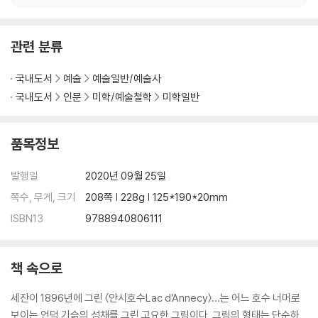
관련 분류
국내도서
예술
예술일반/예술사
국내도서
인문
미학/예술철학
미학일반
품목정보
발행일
2020년 09월 25일
쪽수, 무게, 크기
208쪽 | 228g | 125*190*20mm
ISBN13
9788940806111
책 속으로
세잔이 1896년에 그린 〈안시호수Lac d’Annecy〉…는 어느 호수 너머로
보이는 언덕 기슭의 성채를 그린 고요한 그림이다. 그림의 형태는 단순하