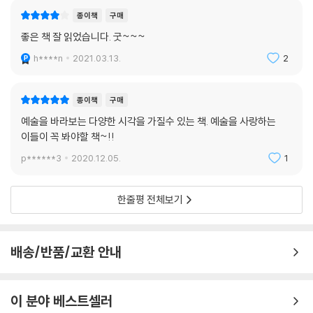
함이 없으리라는 것이다. 디키는 인공품이 될 수 있는 것의 한계에 대한 문
종이책
구매
제를 논하면서 이렇게 말한다. “개 꼬리도 예술 작품이 되게 할 수는 있지
좋은 책 잘 읽었습니다. 굿~~~
만, 그렇다고 그것이 황모(黃毛)가 되리라는 보장은 없다.”
---「제4장. 제도라는 맥락」중에서
h****n
2021.03.13.
2
여러분은 허스트의 작품이 ‘예술’이라고 부를 가치가 없다고 깎아내릴지도
종이책
구매
모른다. 그런데 이때 여러분이 ‘예술’이라는 낱말을 평가적 의미로 사용하
예술을 바라보는 다양한 시각을 가질수 있는 책. 예술을 사랑하는
지는 않았는지 생각해보라. 디키는 예술의 ‘분류적’의미에만 관심을 기울
이들이 꼭 봐야할 책~!!
이며 중립적 태도를 취했다. 바로 이런 의미에서 허스트의 작품은 감상을
위해 제시되었기 때문에 예술이다. 누군가 그 작품을 실제로 감상하는지
p******3
2020.12.05.
1
아닌지는 (그리고 정말로 감상했는지 아닌지는) 문제가 되지 않는다. 여러
분이 허스트의 작품을 아무리 못마땅히 여기더라도, 제도론에 따르면 그것
한줄평 전체보기
은 예술 작품이다. 어느 작품이 훌륭한지 아닌지 결정하는 것은 미술비평
가의 몫이다. 하지만 제도론의 철학적 요점은, 허스트의 작품을 예술로 바
꾸어놓은 것은 그 대상의 어떤 구체적이고 시각적인 특성이 아니라, 그 대
배송/반품/교환 안내
상이 지금까지 겪은 사건의 역사라는 데 있다.
---「제4장. 제도라는 맥락」중에서
이 분야 베스트셀러
셔먼의 사진들이 예술 작품이 되는 것은 대단히 역설적이게도 그 사진들의