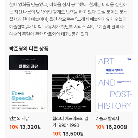
한때 영화를 만들었고, 미학을 잠시 공부했다. 현재는 미학을 실천하
는 자신 나름의 방식이란 핑계로 번역을 하고 있다. 관심 분야는 분석
철학과 현대 예술이며, 옮긴 책으로는 『그래서 예술인가요?: 오늘의
예술철학』과 『미학: 교유서가 첫단추 시리즈 48』, 『예술과 탈역사:
예술의 종말에 관한 단토와의 대화』 등이 있다.
박준영
의 다른 상품
언론의 자유
햄스터 에드워드의 일
예술과 탈역사
기 1990~1990
10
13,320
10
16,200
%
%
원
원
10
13,500
%
원