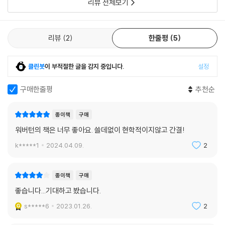
리뷰 전체보기
만델바움이 문제 삼는 것은 ‘예술’을 정의하려는 기획이 필연적으로 실패
할 수밖에 없다는 것을 우리가 사전에 알 수 있다는 생각이다. 와이츠가 자
신의 입장을 뒷받침하기 위해 제시하는 논거는 예술을 정의하려는 과거의
리뷰
2
한줄평
5
시도들이 명백히 실패로 끝났다는 것, 그리고 무엇보다 예술의 창조성이라
는 핵심 가치를 고려하면 예술 개념을 제한하는 것이 예술 실천의 중요한
클린봇
이 부적절한 글을 감지 중입니다.
설정
특성 하나를 배제할 수 있다는 것이다. 이 두 논거로부터 도출할 수 있는 가
장 합리적인 결론은 예술은 가족유사성 용어일지도 모르며, 이것이 현 상
구매한줄평
추천순
황에서는 가장 유력한 가설이라는 것이다. 하지만 서로 닮은 실제 가족의
경우처럼 모든 예술 작품을 예술로 만들어주는 비전시적 공통성이 존재한
종이책
구매
다면, 전통적 의미의 본질주의 예술론은 참으로 증명될 가능성이 크다.
워버턴의 책은 너무 좋아요. 쓸데없이 현학적이지않고 간결!
---「제3장. 가족유사성」중에서
k*****1
2024.04.09.
2
벨과 콜링우드는 예술에 미적 가치뿐 아니라 도덕적 가치도 있다고 생각한
다. 하지만 디키는 예술이란 무엇인가라는 물음이 우리가 어떤 종류의 대
종이책
구매
상을 높이 평가해야 하는가, 혹은 주목해야 하는가 하는 물음과는 다를 수
좋습니다...기대하고 봤습니다.
있다고 생각한다. 다시 말해, 어떤 대상을 예술 작품으로 인지한다는 것이
그 대상이 여하튼 어떤 가치가 있다는 것을 함축하지는 않는다고 본다. 아
s*****6
2023.01.26.
2
무짝에도 쓸모없는 대상일지언정 그것이 엄연히 예술이라는 사실에는 변