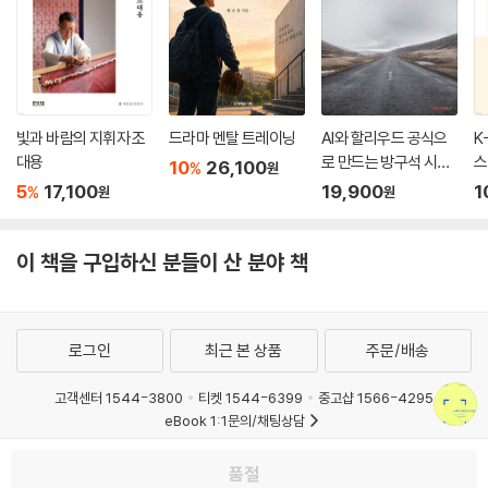
빛과 바람의 지휘자 조
드라마 멘탈 트레이닝
AI와 할리우드 공식으
K
대용
로 만드는 방구석 시네
스
10
26,100
%
원
마틱
5
17,100
19,900
1
%
원
원
이 책을 구입하신 분들이 산 분야 책
로그인
최근 본 상품
주문/배송
고객센터 1544-3800
티켓 1544-6399
중고샵 1566-4295
eBook 1:1문의/채팅상담
예스이십사(주) 사업자 정보
품절
이용약관
개인정보처리방침
청소년보호정책