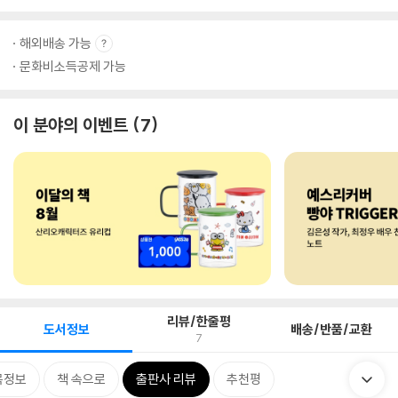
해외배송 가능
문화비소득공제 가능
이 분야의 이벤트
7
리뷰/한줄평
도서정보
배송/반품/교환
7
목정보
책 속으로
출판사 리뷰
추천평