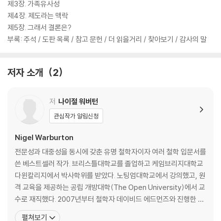
제3장. 가족유사성
제4장. 제도라는 맥락
제5장. 그래서 결론은?
부록: 주석 / 도판 목록 / 참고 문헌 / 더 읽을거리 / 찾아보기 / 감사의 말
저자 소개
2
저
나이절 워버턴
관심작가 알림신청
Nigel Warburton
전문성과 대중성을 동시에 갖춘 유명 철학자이자 여러 철학 입문서를
쓴 베스트셀러 작가. 브리스틀대학교를 졸업하고 케임브리지대학교
다윈칼리지에서 박사학위를 받았다. 노팅엄대학교에서 강의했고, 원
격 교육을 제공하는 공립 개방대학(The Open University)에서 교
수로 재직했다. 2007년부터 철학자 데이비드 에드먼즈와 진행한 인
기 팟캐스트 <철학 한입>은 인터넷 시대에 철학이 대중과 만나는 방
펼쳐보기