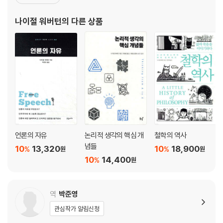
식에 관한 새로운 모범을 제시했다고 평가받는다. 매주 흥미로운 철
학적 주제를 정한 뒤 해당 분야의 저명한 철학자들 초대해 대화를 나
나이절 워버턴
의 다른 상품
눔으로써 많은 청취자들의 호평을 이끌어냈다.
언론의 자유
논리적 생각의 핵심 개
철학의 역사
념들
10
13,320
10
18,900
%
%
원
원
10
14,400
%
원
역
박준영
관심작가 알림신청