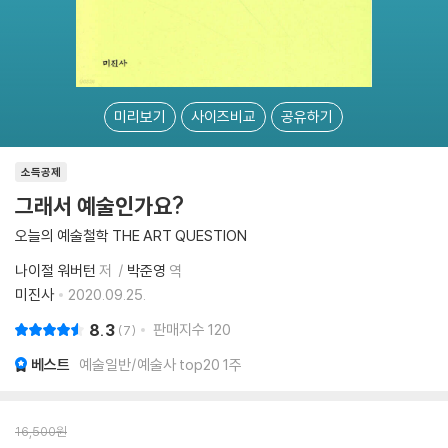
미리보기
사이즈비교
공유하기
소득공제
그래서 예술인가요?
오늘의 예술철학 THE ART QUESTION
나이절 워버턴
저
박준영
역
미진사
2020.09.25.
8.3
판매지수
120
7
베스트
예술일반/예술사 top20 1주
16,500
원