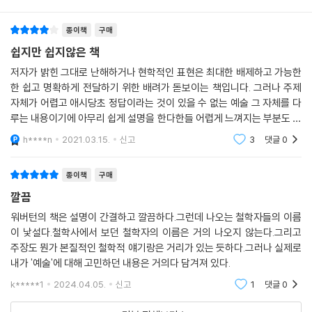
수 있는 종류의 개념이 아니기에 지금까지 정의할 수 없었다는 견해, 즉 예
은 세잔이 〈안시호수〉를 그리면서 겪은 경험과 거의 흡사할 수도 있다. 이
술정의불가론을 검토한다. 이 견해를 옹호하는 사람들은 언어의 본성에 대
그림을 제대로 향유하는 사람은 파랑이나 초록과 같은 색채나 묘사된 형태
종이책
구매
한 비트겐슈타인의 통찰을 끌어들여 예술이 가족유사성 용어라고 주장한
를 감각적으로 직접 감상하기보다는 상상력을 발휘해 촉각적으로 경험한
쉽지만 쉽지않은 책
다. 제4장에서는 동시대의 가장 중요한 예술론인 제도론을 다룬다. 그리고
다. 그의 경험은 화랑에 전시된 그림, 즉 물리적 대상을 단순히 향유하는 것
마지막 장에서는 예술의 화두에 대한 워버턴 자신의 가설을 제시하고, 신
저자가 밝힌 그대로 난해하거나 현학적인 표현은 최대한 배제하고 가능한
이 아니다.
디 셔먼과 스튜어트 프랭클린의 작품들을 비교하면서 그 가설을 증명한다.
한 쉽고 명확하게 전달하기 위한 배려가 돋보이는 책입니다. 그러나 주제
---「제2장. 감정 표현」중에서
자체가 어렵고 애시당초 정답이라는 것이 있을 수 없는 예술 그 자체를 다
루는 내용이기에 아무리 쉽게 설명을 한다한들 어렵게 느껴지는 부분도 많
예술가의 의도, 재현, 감정, 상상력 같은 예술의 난제들까지 살뜰히 다룬
와이츠가 제기한 정의불가론의 주요 논점은 전통적 방식으로 예술을 정의
았습니다. 아마도 읽으면 읽을 수록 '아하! ~' 하면서도 한편으로는 또다른
후에는 이론의 망망대해에서 예술의 화두에 대한 답을 구하려고만 할 것이
h****n
2021.03.15.
신고
3
댓글
0
하려는 (즉, 개념을 제한하는) 시도가 “예술의 창조성이라는 바로 그 조건
질문들이 제
아니라, 작품으로 돌아가 그 속에서 반짝이는 예술다움의 요소를 찾아보기
을 배제”한다는 것이다. 와이츠에 따르면, “끊임없이 변모하며 새로운 것
를 권한다. 이 책을 읽은 독자들은 자신이 사랑하는 작품들을 새로운 눈으
종이책
구매
을 창조하는 예술은 매우 개방적이고 모험적인 바로 그 성격 때문에 결정
로 마주할 수 있을 것이다. 예술과 철학에 관심 있는 사람들, 관련 연구자
깔끔
적 속성을 확인하는 일이 논리적으로 불가능”하다. 여기서 주목할 점은 와
들, 그림을 보고 생각하는 것을 좋아하는 사람들, 자신의 작업을 철학적 사
이츠가 ‘예술’을 정의하기 어렵다고 말하는 것이 아니라는 사실이다. 다시
워버턴의 책은 설명이 간결하고 깔끔하다.그런데 나오는 철학자들의 이름
유 속에서 이해하고픈 예술가들에게 일독을 추천한다. 현대미술 앞에서 고
말해, 와이츠는 정의가 논리적으로 불가능하다고 주장한다. 예술을 정의하
이 낯설다.철학사에서 보던 철학자의 이름은 거의 나오지 않는다.그리고
개를 갸웃하면서도 예술철학서의 책장은 좀처럼 넘기지 못했던 우리 모두
려고 할 때 발생하는 또 다른 문제는, 예술가들이 예술에 대한 통념을 뛰어
주장도 뭔가 본질적인 철학적 얘기랑은 거리가 있는 듯하다.그러나 실제로
를 위한 책이다.
내가 '예술'에 대해 고민하던 내용은 거의다 담겨져 있다.
넘는 작품들을 의도적으로 내놓으면서 예술을 지배적 개념으로 포섭하려
는 데 곧잘 반발한다는 것이다.
k*****1
2024.04.05.
신고
1
댓글
0
---「제3장. 가족유사성」중에서