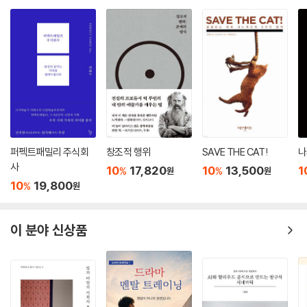
외양 때문이 아니라, 그 사진들이 제시 맥락과 관련해 기능하는 방식과 그
사진들이 바로 그런 맥락(이나 셔먼과 그녀의 기존 작품)과의 관계를 통해
표현할 수 있는 종류의 생각 때문이다. 개별 사진과 그 사진들로 이루어진
최종 결과물의 관계도 이미지들 하나하나의 의미를 해석하는 데 중요하다.
무엇이 우연적 요소이고 무엇이 선택적 요소인지, 특정 이미지의 어떤 측
면이 사진가의 주된 관심사에 속하는지 등을 우리가 구별할 수 있는 것은
바로 그런 관계 때문이다. 셔먼의 사진들이 이런 방식으로 기능할 수 있고
해석될 수 있다는 것을 알고 나면, 우리가 관람객으로서 그 사진들을 어떻
게 다루고 감상할 수 있는지도 알게 된다. … 셔먼의 사진을 고찰한다고 해
퍼펙트패밀리 주식회
창조적 행위
SAVE THE CAT!
나
서 ‘예술이란 무엇인가? ’라는 큰 물음에 답할 수 있는 것은 아니다. 하지만
사
10
17,820
10
13,500
1
%
%
원
원
셔먼의 사진을 예술 작품으로 만들어주는 것이 무엇이고, 그것이 그 사진
10
19,800
%
원
을 이해하는 데 어떤 영향을 주는지 생각해봄으로써 우리는 그녀의 작품을
더 잘 이해할 수 있다.
이 분야 신상품
---「제5장. 그래서 결론은?」중에서