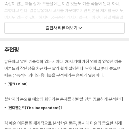
자도 형식에 주목하는 것이 바람직하다. 우리는 이런 그림을 보면서 심원
똑같이 만든 제품 상자. 오늘날에는 이런 것들도 예술 작품이 된다. 아니,
한 미적 감정을 느끼며, 우리가 살아가는 평범한 실세계 혹은 한갓된 현상
그렇다고 한다. 알쏭달쏭해서 고개를 갸웃해보지만 반론을 제기할 용기도,
계를 벗어나볼 수도 있을 것이다. 벨은 〈안시호수〉와 같은 그림들을 직접
여지도 없는 것 같다. 하지만 궁금증은 가시지 않는다. 이것이 정말 예술일
보고 느낀 경험을 바탕으로 이론을 세웠다. 다시 말해, 벨은 자신이 이런 종
까? 어째서 그런 걸까?
출판사 리뷰 더보기
류의 그림에 감동한 이유는 그 주제가 아니라 형태·색채·조형에 있었다는
것을 깨닫고, 이런 하나의 사례를 모든 예술의 사례로 일반화했다. 예술의
‘예술이란 무엇인가.’ 이 오랜 질문 앞에서 지금까지 많은 이들이 답을 제시
본성을 논하는 여느 철학 이론들처럼 벨의 이론도 당대의 예술운동에 대한
해왔다. 나이절 워버턴의 『그래서 예술인가요?』는 바로 이 수수께끼 같은
추천평
반향이었지, 그런 운동을 촉발한 요인은 아니었다.
질문과 20세기 철학의 응답을 분석, 정리한 예술철학 입문서이다. 작지만
---「제1장. 의미 있는 형식」중에서
속이 꽉 찬 열매와 같은 이 책에서, 워버턴은 명민한 철학자의 눈으로 예술
유용하고 알찬 예술철학 입문서이다. 20세기에 가장 영향력 있었던 예술
의 화두에 얽힌 논쟁거리들을 소개한다. 그는 친근한 문체와 다양한 예시
이론들의 장단점을 차근차근 알기 쉽게 설명한다. 모호하고 콧대 높으며
미켈란젤로가 시스티나성당의 천장화를 그릴 때 고작 붓과 물감만 가지고
를 활용해 이 거대한 질문의 문턱 앞에서 머뭇대는 독자들의 손을 잡고 이
때로 유동적인 의미와 용어들을 분석해가는 솜씨가 일품이다.
작업에 착수했으리라고 생각한다면 너무 순진한 것이다. 미켈란젤로는 방
끌어간다. 프란츠 할스, 빈센트 반 고흐, 폴 세잔, 프랜시스 베이컨, 앤디 워
대한 계획을 세우고 작업했다. 하지만 계획은 예술 제작의 필수적 특성도,
- [씽크Think]
홀, 데이미언 허스트, 신디 셔먼 등의 잘 알려진 작품뿐 아니라 참신한 이야
고유한 특성도 아니다. 콜링우드가 제시한 사례에 따르면, 한 조각가가 찰
깃거리를 가진 다양한 시각예술 작품들이 페이지 곳곳에서 독자들의 이해
흙 덩어리를 만지작거리다 자기 손가락이 그것을 조그마한 무용수 형상으
철학자의 눈으로 예술의 화두라는 문제를 감탄할 만큼 명료하게 분석한다.
를 돕는다.
로 바꾸어간다는 것을 깨닫는다면, 그는 지금까지 예술 작품을 만들었던
- [인디펜던트(The Independent)]
것이라고 볼 수 있다. … 하지만 콜링우드는 여기서 멈추지 않고, 원료를 예
클라이브 벨과 로빈 조지 콜링우드, 비트겐슈타인, 조지 딕키 등의 이름은
술 작품으로 구현할 때 제기되는 문제들과 같은 어려움을 더 거론한다. 시
예술과 철학 혹은 미학을 다룬 책에서 만날 수 있다. 20세기를 풍미했던 이
각 예술 이론들을 체계적으로 분석함은 물론, 동시대 미술의 중요한 사례
의 원료는 단순히 낱말인가? 그렇지 않다면, 혹시 감정인가? 콜링우드는
들의 이론은 예술의 화두와 관련하여 어김없이 거론되지만, 여전히도 제대