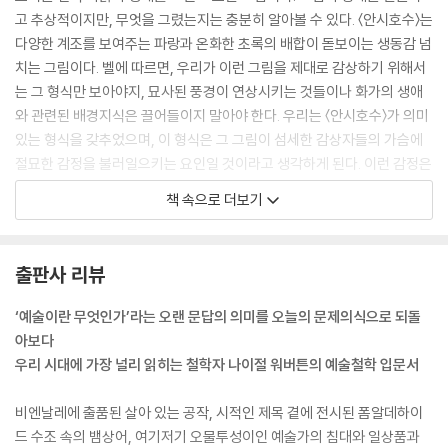
고 추상적이지만, 무엇을 그렸는지는 충분히 알아볼 수 있다. 〈안시호수〉는
다양한 계조를 보여주는 파랑과 온화한 초록의 배합이 돋보이는 생동감 넘
치는 그림이다. 벨에 따르면, 우리가 이런 그림을 제대로 감상하기 위해서
는 그 형식만 보아야지, 묘사된 풍경이 연상시키는 것들이나 화가의 생애
와 관련된 배경지식은 끌어들이지 말아야 한다. 우리는 〈안시호수〉가 의미
있는 형식을 갖추었으며, 이 형식은 그 그림이 섬세한 감상자들의 가슴에
절묘한 감정을 불러일으키는 요인일 것이라고 생각하게 된다. 이런 감정은
그들이 실제 경치만을 그저 바라볼 때 느낄 법한 감정과는 매우 다르다. 세
책 속으로 더보기
잔이 추구한 형태의 단순화는 벨이 표명한 후기인상주의 신조, 즉 “재현에
바친 모든 노고는 예술에 대한 유린이다”를 반영하는 사례이다.
---「제1장. 의미 있는 형식」중에서
출판사 리뷰
세잔의 그림이 벨의 이론을 잘 설명해주는 이유는, 세잔이 재현의 정확성
‘예술이란 무엇인가’라는 오랜 문답의 의미를 오늘의 문제의식으로 되돌
에 얽매이지 않으면서도 형식을 이루는 요소들의 관계를 능숙하게 조율했
아보다
다는 데 있다. … 자연을 거울로 비추려고 애쓰는 것이 아니다. 그보다는 자
우리 시대에 가장 널리 읽히는 철학자 나이절 워버튼의 예술철학 입문서
연에 대한 시각 경험에 상응하는 형태를 만들면서 그 풍경에서 자신이 느
낀 감정을 표현한다. 실제 경치는 그 그림에서 해결해야 할 ‘미학적 과제’를
비엔날레에 출품된 살아 있는 공작, 시적인 제목 곁에 전시된 폼알데하이
던져줄 뿐이다. 하지만 정말로 신경 써야 하는 것은 형식이다. 따라서 감상
드 수조 속의 뱀상어, 여기저기 오물투성이인 예술가의 침대와 일상품과