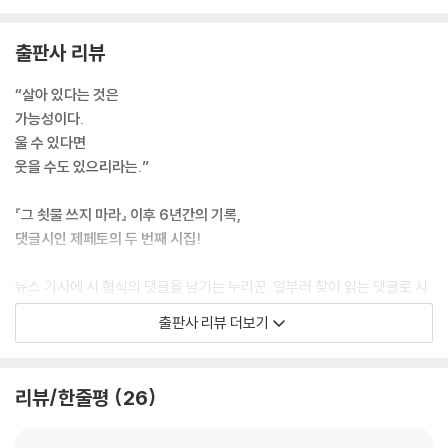
치매로 기억 잃은 英 남성, 아내에게 청혼해 두 번째 결혼식_〈천만 번의 청
봄부터 피어나
혼〉
대지를 뒤덮는 저 꽃들이
출판사 리뷰
가을의 깊이_〈기분 좋은 날〉
실은 여름을 시작하기에 앞서
뜬장 아닌 해먹 위 곰들은 행복했다… “지금이라도 보호시설 필요”_〈누
지난겨울 낙오한
“살아 있다는 것은
명〉
작은 목숨들에게 바치는
가능성이다.
‘해외 입양인 첫 승소’, 친부 만났지만… 묵묵부답_〈뿌리의 맛〉
조화가 아닐까 하는.
울 수 있다면
돛단배 위로 펼쳐진 우리은하와 안드로메다은하_〈안드로메다를 기다리
웃을 수도 있으리라는.”
며〉
저것 봐.
동물원 퓨마 탈출부터 사살까지… 긴박했던 4시간 30분_〈외출〉
사람이 꽃 앞에 선다.
『그 쇳물 쓰지 마라』 이후 6년간의 기록,
가을의 선물_〈억새의 배웅〉
허리를 숙인다.
댓글시인 제페토의 두 번째 시집!
연 3만 명 목숨 끊던 日… 자살대국 벗어난 비결은?_〈막차와 국밥〉
무릎을 굽힌다.
코로나19가 남긴 것들_〈전염〉
뉴스 기사에 시 형식의 댓글을 남기는 누리꾼. 일부러 찾아 읽는 댓글로 사
피서지에 버려지는 강아지들… “안락사 그만하고 싶어요”_〈친밀한 배신〉
나만 빼고 세상은
람들에게 알려지며 전례 없는 ‘댓글시’ 모음집 『그 쇳물 쓰지 마라』를 출간
‘깊어진 가을, 꽃길 걸어보자’… 만끽하는 나들이객들_〈가을맞이〉
출판사 리뷰 더보기
도리를 다하고 있었구나.
해 큰 울림을 전했던 ‘댓글시인 제페토’가 두 번째 시집 『우리는 미화되었
지리산 산청 곶감 말리기 작업 한창_〈곶감처럼〉
고맙다.
다』로 오랜만에 우리에게 안부를 전한다. 제페토가 뉴스에 댓글시를 남긴
홍콩 민주화 시위, 최후의 수십 명 필사의 탈출… 대부분 체포_〈먼 나라〉
이제 여름을 시작해도 좋아.
지도 올해로 꼭 10년이 지났다. 2010년, 한 철강업체에서 일하던 20대 청
김순례, ‘5·18 망언’ 징계 유보에 “겸허히 수용…”_〈짐승의 방식〉
리뷰/한줄평
26
---「둑길 따라 핀 붉은 개양귀비」중에서
년이 섭씨 1,600도가 넘는 쇳물이 담긴 용광로에 빠져 흔적도 없이 사망한
비 내리는 정동길을 걸어요_〈비 내리는 정동길〉
기사에 〈그 쇳물 쓰지 마라〉라는 조시(弔詩) 형식의 댓글을 남겼고, 그 시
거리에서 파란 담요를 덮은 동물들이 발견된 사연_〈좋은 사람들〉
죽음의 경계를 지키는 초병이 되어