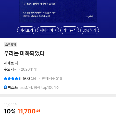
미리보기
사이즈비교
카드뉴스
공유하기
소득공제
우리는 미화되었다
제페토
저
수오서재
2020.11.11.
9.0
판매지수
216
26
베스트
소설/시/희곡 top100 1주
13,000
원
10
11,700