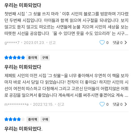
중에서
을 남겼다. “할 수 있는 것이라고는 우리의 울음이 한발 늦으면 어쩌나 염
우리는 미화되었다
려하는 것뿐”일지 몰라도, 댓글 창을 열어 계속 글을 써 내려갔다. 사람이
첫번째 시집 ' 그 쇳물 쓰지 마라 ' 이후 시인의 블로그를 방문하며 기다렸
첫눈이 지상의 허물을 덮던 날.
사람답게 사는 세상이 오면 사회면 뉴스를 떠나 조금은 나른하고 사소한
던 두번째 시집입니다. 아이들과 함께 읽으며 시구절을 되내입니다. 보지
조금은 착해진 줄 알았는데
것에 관하여 쓸 수 있을 거라는 그의 꿈은 아직이지만, 분명히 조금이나마
않고도 듣지 않고도 떠오르는 사연들에 눈물 지으며 시인의 세상을 보는
며칠도 못 가 세상은
나아가고 있다고 믿어보기로 한다. ‘평안은 뉴스가 되지 않으나 / 별일 없
따뜻한 시선을 공유합니다. '울 수 있다면 웃을 수도 있으리라' 는 시구절
또 한 사람을 죽였습니다.
는 날을 나는 사랑한다. / 행인들의 따분한 얼굴과 / 그들이 버티어낸 하루
처럼 충분히 울고 행복하게 웃고 싶습니다. 모두가 그랬으면 좋겠습니다.
g*****7
2023.01.23.
신고
0
댓글
0
를 사랑한다.’ 말하는 제페토의 말처럼, 언젠가 마주할 우리의 ‘별일 없는’
뒷짐 진 허연 손은
하루들을 기다리며.
종이책
구매
짜증이 났습니다.
구급차를 서두르지 않습니다.
우리는 미화되었다
“세상은 언제나 해가 붉은 오후 여섯 시.
밥그릇에 집중합니다.
눈뜨면 다시 감고픈 이곳에서
제페토 시인의 이전 시집 '그 쇳물~을 너무 좋아해서 우연히 이 책을 보자
마자 바로 사서 당일 다 읽었습니다! 전작이 더 좋아요! 하지만 시인의 시
내 머무는 동안 누구라도 함께
식은 몸을 치워버리고
선이 여전히 따스하고 다정해서 그리고 고르신 단어들이 어렵지않은 어휘
불안한 밤을 지켜낼 수 있다면.“
스위치를 켭니다.
로 공감을 일으켜서 좋았습니다 계속해서 시를 써주시면 좋겠어요 계속 따
시간이 굳습니다.
라가며 훔쳐보고 싶은 시선입니다
시의 위로가 필요한 시대, ‘제페토’가 살피는 우리의 안부
m*********e
2022.12.15.
신고
0
댓글
0
돈이 굳습니다.
최근 몇 년간 우리는 참 많은 변화를 겪었고, 목격해왔다. 촛불을 든 연인원
종이책
구매
이놈의 세상
천만 명의 시민이 국정농단 사태와 세월호 참사 등 실정의 책임을 물어 대
우리는 미화되었다.
만날 그대로입니다.
통령 퇴진을 요구하였고, 탄핵을 끌어냈다. 정권 교체 이후 성사된 남북, 북