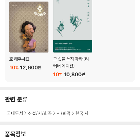
음〉
전봇대 장승_〈전봇대〉
[20대 총선] 오후 3시 투표율 46.5%… 19대 넘어설 듯_〈투표〉
봄 향기 느끼자, 꽃 맞이 걷기 여행길_〈길 그리고 강〉
가족도, 주민도 몰랐던 20대 고독사…, 보름 만에 발견_〈때늦은 배웅〉
푸른 보리밭_〈오월의 보리밭〉
‘눈물바다’로 변한 작별상봉장… 또다시 이별_〈먼 날의 상봉〉
조용기 목사 600억 횡령 혐의 또 피소_〈용기에 대하여〉
호 해주세요
그 쇳물 쓰지 마라 (리
고 백남기 농민, 광주 금남로에서 농민 노제 열려_〈노제〉
커버 에디션)
10
12,600
%
원
무섬 외나무다리_〈외나무다리〉
10
10,800
%
원
‘박근혜 퇴진’ 피켓 든 영석 엄마_〈식인종〉
무자비한 ‘엄마들’_〈오염된 이름〉
봄바람 타고 순천에도 홍매화 활짝_〈피다〉
관련 분류
푸른 하늘 은하수_〈보물찾기〉
민주화의 성지 모란공원에 잠든 노회찬 의원_〈뼈아픈 이별〉
국내도서
소설/시/희곡
시/희곡
한국 시
한국에선 ‘제2의 뽀로로’가 나오기 힘든 이유_〈애니메이터〉
시인 허수경 별세… 향년 54세_〈이방인을 보내며〉
양귀비에 찾아온 꿀벌_〈양귀비〉
품목정보