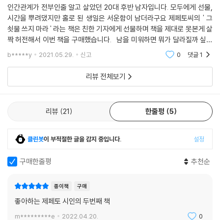
---「태안화력 하청 근로자 고 김용균 씨 빈소 조문 행렬」중에서
인간관계가 전부인줄 알고 살았던 20대 후반 남자입니다. 모두에게 선물,
미 간의 정상회담은 항구적 평화를 바라는 세계인의 이목을 끌었으나, 교
시간을 뿌려댔지만 홀로 된 생일은 서운함이 남더라구요 제페토씨의 ' 그
착 상태에 빠졌다. 그러던 어느 날, 예상치 못한 정체불명의 바이러스가 나
쇳물 쓰지 마라 ' 라는 책은 친한 기자에게 선물하며 책을 제대로 못본게 살
그랬지.
타났다. 준비되지 않은 세계는 우왕좌왕하며 팬데믹의 수렁에 빠졌다. 매
짝 허전해서 이번 책을 구매했습니다. 남을 미워하면 뭐가 달라질까 싶어
멀리, 초가 위로 번지는
일 가늠할 수도 없을 만큼의 뉴스들이 연일 쏟아졌다. 하지만 굵직한 이슈
서 제가 업그레이드 되기로 했습니다. 누군가 저에게 니가 달라지면 니 주
연기를 바라보며
b*****y
2021.05.29.
신고
0
댓글
1
들 사이로 노동 약자의 억울한 죽음은 변함없이 줄을 이었다. 소외된 이들
변사람
짧은 하루를 아쉬워했지.
은 마지막까지 외롭게 떠났다. 그때와 지금의 우리가 얼마나 달라졌을까를
리뷰 전체보기
생각하면 한없이 침잠하게 될 뿐이다. 그렇다고 사건 사고, 갈등과 반목의
길가엔 코스모스 흐드러지고
뉴스들만 있는 것은 아니었다. 한파 속에 잠든 떠돌이 개와 고양이에게 담
내일 만나기로 약속한
요를 덮어준 사람들의 선행이라든지, 치매로 기억을 잃은 후에도 매일 아
리뷰
21
한줄평
5
동무들 얼굴에도
내에게 청혼한 노인의 사연 등 일상의 소중함을 일깨우는 뉴스도 있었다.
미소가 흐드러지고
“소풍 전날 밤 같은 시간이 우리를 견디게 한다”는 저자의 말처럼 우리를
클린봇
이 부적절한 글을 감지 중입니다.
설정
살게 하는 것은 이렇듯 사무치게 평범한 하루하루인지도 모른다.
철없는 우리는 아무런 걱정도 없이
다시 못 올 시절일 줄
구매한줄평
추천순
슬프게도 매번 눈에 들어오는 것은 아픈 이들의 사연이었다며, 스스로 머
꿈에도 모른 채
무는 곳이 그들이 머물던 고도에서 멀지 않았기에 자연스러운 일이라 말하
집으로 집으로 흩어져 갔지.
종이책
구매
는 제페토. 책 한 장 한 장 실린 삶의 무게 때문일까. 두껍지 않은 책이지만,
---「고향 생각」중에서
한 번에 끝까지 후루룩 넘기기는 쉽지 않다. 하지만 제페토의 글이 주는 감
좋아하는 제페토 시인의 두번째 책
정의 울림과 울음에서 한 걸음 더 나아가, 함께 실린 기사와 댓글시를 나란
m*********e
2022.04.20.
0
모퉁이를 돌아