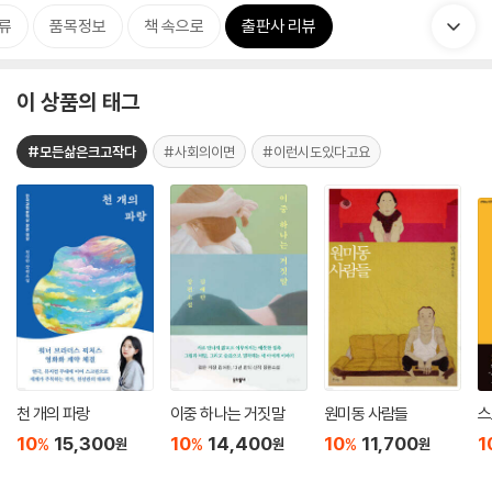
류
품목정보
책 속으로
출판사 리뷰
이 상품의 태그
#모든삶은크고작다
#사회의이면
#이런시도있다고요
천 개의 파랑
이중 하나는 거짓말
원미동 사람들
스
10
15,300
10
14,400
10
11,700
1
%
%
%
원
원
원