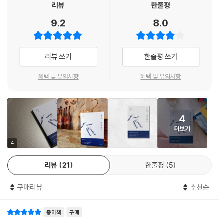
에 다시 400여 개의 ‘대댓글’이 달리며 많은 이들이 마음을 더했다. 그리고
리뷰
한줄평
전국 흐리고… 내륙 오후 한때 비_〈일기예보〉
마음이 여린 신의 명을
10년이 지난 지금, ‘그 쇳물 쓰지 마라 함께 노래하기 챌린지’라는 프로젝
군포·안양·인천 교회발 감염확산 계속_〈방역지침〉
9.2
8.0
받들 수 있다면.
트로 확장되며 여전히 생명력을 가지고 사람들의 마음을 움직이고 있다.
‘사법농단’ 언급, 사법부 70주년 기념식_〈태만과 무기력〉
쉽게 잊히지만, 절대 잊지 말아야 할 것들에 대한 제페토의 진심이 만들어
집값 싸게 나오면 ‘허위매물’ 악의적 신고_〈열의와 악의〉
허술한 담장을 넘나들며
낸 놀라운 현상이다. 첫 책을 출간한 이후 가장 달라진 게 있다면, 제페토의
“폭염 사망자, 통계보다 최대 20배 많아”_〈구워삶기〉
리뷰 쓰기
한줄평 쓰기
번개탄을 치우고
글 쓰는 마음일 것이다. 댓글의 부작용을 오랫동안 지켜보았던 탓인지, 뉴
장독대에 소복이 쌓인 눈_〈봉분〉
밧줄을 숨기고
스를 읽고 거침없이 글을 써올렸던 과거와 달리 비판적인 시각으로 자기
혜택 및 유의사항
혜택 및 유의사항
김정은, “가까운 시일에 서울 방문 약속”_〈길〉
옥상 문을 잠그고
검열을 시작했다. 그에게 댓글은 무거운 책임을 져야 할 목소리가 되어버
가을 하늘이 유난히 더 파란 이유_〈화창한 계절엔 사랑을 하자〉
낯빛이 불안한 이들을
렸다.
‘사육곰 보금자리 프로젝트’가 시작된다_〈오지 않는 날〉
내쫓을 수 있다면.
영양군 자작나무 숲… 국유림 ‘명품숲’ 선정_〈자작나무 숲〉
4
“나는 지난 책의 서문에서, 풍선을 더듬는 바늘의 위로와 모서리를 둥글게
“은둔생활 오래되면 말하는 방법도 잊어버려”, 방 안에 갇힌 청년들_〈은
세상은 언제나 해가 붉은 오후 여섯 시.
더보기
깎는 목수의 마음을 언급한 바 있다. 하지만 번번이 뾰족하고 까끌거린 것
둔〉
눈뜨면 다시 감고픈 이곳에서
만 같아 부끄럽기 짝이 없다. 말(글)은 가시 돋친 생명체다. 밖으로 내보내
4
내 머무는 동안 누구라도 함께
기에 앞서 구부리고 깎고 표면을 다듬지 않으면 필경 누군가를 다치게 한
3부 그리운 것은 다들 멀리에 있다
불안한 밤을 지켜낼 수 있다면.
리뷰
21
한줄평
5
다. 비록 나의 글쓰기가 선한 댓글 쓰기 운동의 일환은 아니지만, 댓글이 미
칠 영향을 생각하며 매 순간 조심하는 이유다.” _서문 중에서
늦은 아침에 아무도
구매리뷰
추천순
발견되지 않기를 바라면서.
그렇다고 해서 댓글 쓰기를 멈춘 것은 아니다. 늘 그렇듯 마음이 여린 것들,
---「청년은 대인관계, 중장년층은 돈, 노인은 건강 때문에 자살을 택했다」
종이책
구매
힘없는 이들, 소외된 존재들, 그들의 불안한 밤을 살피며 진심 어린 마음들