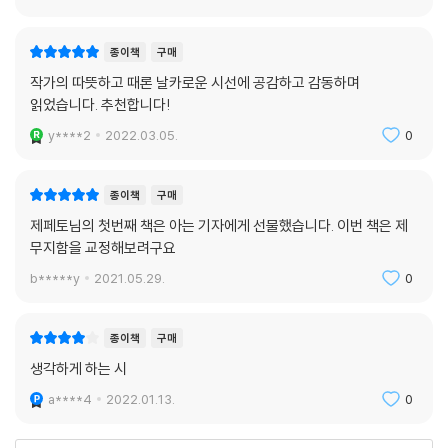
히 보며 우리가 어떤 길을 걸어왔는지, 어떤 길 위에 서 있는지, 어떤 길로
길 끝에 평등이 있다는데
나아가야 하는지 반추하고 고민해보는 시간이 되기를 바란다.
갈 수가 없습니다.
종이책
구매
작가의 따뜻하고 때론 날카로운 시선에 공감하고 감동하며
애초부터 세상은
읽었습니다. 추천합니다!
23.4도 기울지 않았느냐며
y****2
2022.03.05.
0
사람들은 수평에
미련 두지 않습니다.
종이책
구매
외줄 타는 곡예사만이
제페토님의 첫번째 책은 아는 기자에게 선물했습니다. 이번 책은 제
기울기의 위험을 알아주었습니다.
무지함을 교정해보려구요
b*****y
2021.05.29.
0
마음이 경사를 따라
트럭 옆으로 굴러떨어졌습니다.
종이책
구매
술잔에 떨군 설움만이
생각하게 하는 시
수평에 합류하였습니다.
a****4
2022.01.13.
0
---「‘아슬아슬’ 출근길… “모든 길은 평등하지 않다”」중에서