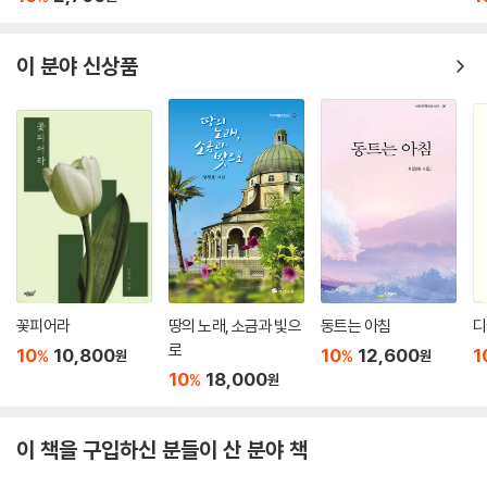
이 분야 신상품
꽃피어라
땅의 노래, 소금과 빛으
동트는 아침
디
로
10
10,800
10
12,600
1
%
%
원
원
10
18,000
%
원
이 책을 구입하신 분들이 산 분야 책