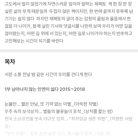
고도에서 멀지 않았기에 자연스러운 일이라 말하는 제페토. 책 한 장 한 장
실린 삶의 무게 때문일까. 두껍지 않은 책이지만, 한 번에 끝까지 후루룩 넘
기기는 쉽지 않다. 하지만 제페토의 글이 주는 감정의 울림과 울음에서 한
걸음 더 나아가, 함께 실린 기사와 댓글시를 나란히 보며 우리가 어떤 길을
걸어왔는지, 어떤 길 위에 서 있는지, 어떤 길로 나아가야 하는지 반추하고
고민해보는 시간이 되기를 바란다.
목차
서문 소풍 전날 밤 같은 시간이 우리를 견디게 한다
1부 남아나지 않는 인연이 섧다 2015~2018
눈물만… 짧은 만남, 또 기약 없는 이별_〈아득한 작별〉
우주 속의 보석상자… 별들의 불꽃놀이 포착_〈상처를 핥는 밤〉
전국 소상공인들 빗속 대규모 집회… “최저임금 생존 위협”_〈저렴한 사람
들〉
“편히 쉬렴”… 친부 손에 숨진 아기, 형사들이 장례_〈작은 새〉