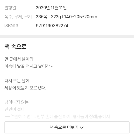
“책 한 송이, 책 한 잔”… 머물고 싶은 동네서점_〈책이 있는 풍경〉
발행일
2020년 11월 11일
2부 우리는 미화되었다 2018~2020
쪽수, 무게, 크기
236쪽 | 322g | 140*205*20mm
ISBN13
9791190382274
독감 의심환자 3주 새 2배 늘어, “예방접종 서둘러야”_〈안부 걱정〉
오늘 밤 유성우 쏟아진다_〈소원〉
고 설리, 사망 8일 전에도… “따뜻하게 말해주면 좋을 텐데”_〈야수들〉
책 속으로
태안화력 하청 근로자 고 김용균 씨 빈소 조문 행렬_〈사람 용균〉
감 익는 계절_〈감이 익는 이유〉
먼 곳에서 날아와
‘성북구 네 모녀’ 마지막 길 추모, 복지 사각지대 여전_〈성북동 비둘기〉
이승에 발끝 적시고 날아간 새.
고향 생각_〈고향 생각 〉
여름도, 덕분에_〈덕분에〉
다시 오는 날에
‘펫로스 증후군’… 그 이유는?_〈펫로스 증후군〉
세상이 있을지 모르겠다.
‘죽은 자의 집’ 청소하며, 제祭를 올린다_〈외딴 방〉
‘허블’이 잡은 놀라운 태고의 은하들_〈빛나는 것의 속성〉
남아나지 않는
‘아슬아슬’ 출근길… “모든 길은 평등하지 않다”_〈평등의 기울기〉
인연이 섧다.
수능 약 열흘 앞으로… 엄마의 기도_〈비나이다〉
---「“편히 쉬렴”… 친부 손에 숨진 아기, 형사들이 장례」중에서
천혜의 낙조_〈낙조와 사진가〉
책 속으로 더보기
백두산에 한라산 물 가져가, 반은 붓고 나머지에 천지 물 채워_〈한 걸음〉
그런 생각이 들어.