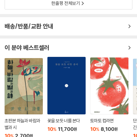
외로움에 취약하며
한줄평 전체보기
신의를 모르는
만물의 영장
배송/반품/교환 안내
이럴 거면
이름 같은 건 지어주지 마시지.
이 분야 베스트셀러
아무도 호명 않는 거리에서
낯선 보호소에서
지순한 몸짓으로
가족을 기다리지만
기어이
불길한 잠에 드는,
너희로서는
도통 이해 못 할 세상
---「피서지에 버려지는 강아지들… “안락사 그만하고 싶어요”」중에서
초판본 하늘과 바람과
꽃을 보듯 너를 본다
토마토 컵라면
단
별과 시
긴
10
11,700
10
8,100
%
%
원
원
10
2,700
1
%
원