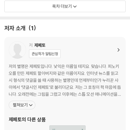
두 할머니 떠나보낸 다음 날 열린 수요 집회_〈소녀와 수요일〉
목차 더보기
둑길 따라 핀 붉은 개양귀비_〈봄의 도리〉
불볕더위에 아지랑이 피어올라_〈아지랑이〉
철창 속에서 죽을 날만 기다리는 반달가슴곰_〈곰과 철창〉
저자 소개
1
청년은 대인관계, 중장년층은 돈, 노인은 건강 때문에 자살을 택했다_〈할
수 있다면〉
5월 국화도 소경_〈국화도〉
저
제페토
강제징용노동자상 철거 임박, 지게차 대기_〈지지의 무게〉
관심작가 알림신청
“친구 간 평범한 일상처럼, 남북은 이렇게 만나야”_〈멈출 수 없는 꿈〉
“나는 5·18 가해자입니다” 그 말이 그렇게 어렵습니까?_〈본인은〉
저의 별명은 제페토입니다. 낯익은 이름일 테지요. 맞습니다. 피노키
노란 꽃물결_〈꽃바다〉
오를 만든 제페토 할아버지와 같은 이름이지요. 인터넷 뉴스를 읽고
수색 중 가방 발견_〈가만히 있으라〉
시 형식의 댓글을 쓸 때 사용하는 별명인데 언제부터인가 누리꾼 사
벼랑 끝 까치집, 도솔암_〈도솔암〉
이에서 ‘댓글시인 제페토’로 불리더군요. 저는 그 호칭이 퍽 마음에 듭
정 많은 한국인… 공감 능력 세계 6위_〈어쩌면 뱀일지도 몰라〉
니다. 오래전에는 그림을 그렸고 이후에는 스톱 모션 애니메이션을
고은 시인 ‘상습 성추행?’… 수원시도 당혹_〈서리〉
공부했으며 지금까지 《그 쇳물 쓰지 마라》, 《우리는 미화되었다》라
펼쳐보기
꽃과 나비_〈죽어도 좋아〉
는 책을 냈습니다. 그림책을 만들고 싶어 한 지는 오래되었지만 실행
나이 먹을수록 시간이 빨리 간다고 느낀다면_〈세월 늦추기〉
할 엄두를 내지 못하다가 더 늦으면 영영 만들 수 없을 것 같아 용기를
제페토
의 다른 상품
비 온 뒤 고개 내민 은하수_〈추억의 연식〉
냈습니다. 어린아이부터 노인까지, 모래알
백남기 농민 적막한 고향집… 보성역 분향소에 100여 명 추모_〈농부의 죽