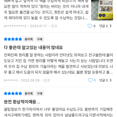
예쁘게 살고 싶어서 이 책을 구입하게 되었다.이 책에 중
요한 말이 적혀져 있다."정리는 버리는 것이 아니라 내게
꼭 필요한 물건을 남기는 것이고, 정돈은 쉽게 꺼내고, 쉽
게 제자리에 갖다 놓을 수 있도록 잘 수납하는 것입니다.
그래서 정리와 정돈은 같이 이루어져야 합니다."내가 제
b**********3
2022.01.11.
신고
6
댓글
2
일 어려워 하는 부분을 고른다면, 주방이다. 접시도 별로
없는데도 불구하고 정리가 잘 안되어 고민
종이책
구매
다 좋은데 알고있는 내용이 많네요
진짜진짜 정리를 잘 못하는 사람이라 인터넷도 뒤져보고 친구들한테 물어
도보고 지인 집 가면 정리를 어떻게 해놓고 사는지 보는 사랍입니다.우연
히 우리 집 수납 정리의 기술이라는 책을 발견하고 사보았는데 리뷰도 너
무 좋고 해서 도움이 되지 않을까 해서 샀는데요..물론 정말 유용하고 좋은
내용들이 많아요하지만 제가 알고 있는 내용들이 많아서 새로 보는 내용은
h******l
2022.09.29.
신고
1
댓글
0
두어가지 정도
종이책
구매
완전 환상적이예용...
꿀팁정보가 한가득이여서 너무 좋았어요.수납도구도 품번까지 기입해주
셔서구매하기에도 편하게 되어 있어서 넘넘좋드라구요.다른서적에서는