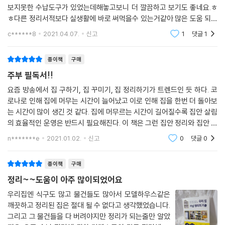
보지못한 수납도구가 있었는데해놓고보니 더 깔끔하고 보기도 좋네요.ㅎ
ㅎ다른 정리서적보다 실생활에 바로 써먹을수 있는거같아 많은 도움 되고
좋았어요!!!꼭 읽어보시길 강력 추천합니다♡♡♡정리정돈의 꿀팁들로
c******8
2021.04.07.
신고
1
댓글
1
집을 바꿔볼 용기를내어보세
종이책
구매
주부 필독서!!
요즘 방송에서 집 구하기, 집 꾸미기, 집 정리하기가 트렌드인 듯 하다. 코
로나로 인해 집에 머무는 시간이 늘어났고 이로 인해 집을 한번 더 돌아보
는 시간이 많이 생긴 것 같다. 집에 머무르는 시간이 길어질수록 집안 살림
의 효율적인 운영은 반드시 필요해진다. 이 책은 그런 집안 정리와 집안 일
의 효율 극대화를 여러 수납도구와 함께 보여주는 진정한 실용서인 것 같
n*******e
2021.01.02.
신고
0
댓글
0
다. 유
종이책
구매
정리~~도움이 아주 많이되었어요
우리집엔 식구도 많고 물건들도 많아서 모델하우스같은
깨끗하고 정리된 집은 절대 될 수 없다고 생각했었습니다.
그리고 그 물건들을 다 버려야지만 정리가 되는줄만 알았