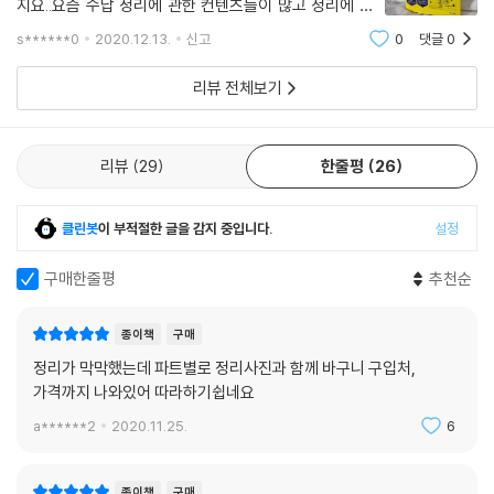
지요..요즘 수납 정리에 관한 컨텐츠들이 많고 정리에 대
한 중요성이 대두되면서 나도 할수 있을까하는 생각에 이
s******0
2020.12.13.
신고
0
댓글
0
것저것 찾아보다가 이책을 구입하게 되었습니다. 책을 보
면서 우리집엔 물건이 많은게 아니라 내가
리뷰 전체보기
리뷰
29
한줄평
26
클린봇
이 부적절한 글을 감지 중입니다.
설정
구매한줄평
추천순
종이책
구매
정리가 막막했는데 파트별로 정리사진과 함께 바구니 구입처,
가격까지 나와있어 따라하기쉽네요
a******2
2020.11.25.
6
종이책
구매