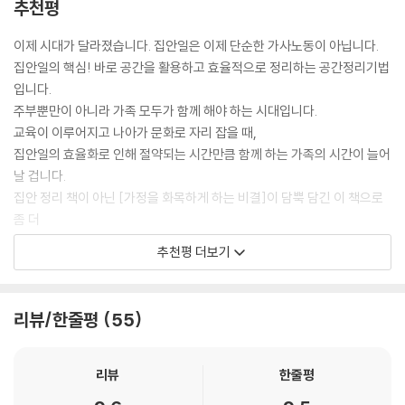
4편 욕실 청소용 세제 보관법
추천평
결론은 우리가 진짜 원하는 건 미니멀이 아니라 정리·정돈된 집, 편히 쉴 수
정리정돈 꿀팁! 휴지 제대로 걸기
그 동안 우리는 둘 중 한 가지만을 하면서 해봐야 금방 되돌아 올 거라고,
있는 곳, 물건이 아니라 사람이 주인인 집, 살림이 쉬워져 가사 시간이 짧아
이제 시대가 달라졌습니다. 집안일은 이제 단순한 가사노동이 아닙니다.
정리정돈 꿀팁! 떨어뜨려도 풀리지 않는 수건 접기
그래서 나는 하지 않는 거라고 위안하고 있었는지도 모르겠습니다. 정리를
지는 집을 원한다는 것을 깨달았다.
집안일의 핵심! 바로 공간을 활용하고 효율적으로 정리하는 공간정리기법
왜 해야 하는지에 대한 책들은 많이 나왔으니 저는 정돈을 쉽게 할 수 있는
단순히 물건이 적다고 해서 집이 편리해지고 살림이 쉬워지는 것은 아니
입니다.
Part 6 신발장
비법을 알려드리려고 합니다. 물건은 줄이는 것도 중요하지만 쓰기 쉽고
다. 공간이 크다고 해서 수납이 잘되는 것도 아니다. 어떤 물건이 있는지,
주부뿐만이 아니라 가족 모두가 함께 해야 하는 시대입니다.
찾기 쉽도록, 편리하게 수납하는 것이 더 중요합니다. 무엇보다 수납 도구
그 물건이 어디에 있는지 몇 개나 남았는지 모른다는 건 제대로 된 수납이
교육이 이루어지고 나아가 문화로 자리 잡을 때,
1편 아이들 신발, 여성용 플랫슈즈, 여름 쪼리 정리법
의 유용함을 알고 적재적소에 활용한다면 훨씬 더 편리한 생활을 누리고
아니다.
집안일의 효율화로 인해 절약되는 시간만큼 함께 하는 가족의 시간이 늘어
2편 어른 신발 정리법
삶의 질을 높일 수 있습니다.
날 겁니다.
3편 보관용 신발 정리법
현장에서 마주한 고객들이 가장 많이 하는 말 세 가지는 이렇다.
집안 정리 책이 아닌 [가정을 화목하게 하는 비결]이 담뿍 담긴 이 책으로
수납 도구 고르는 법이 있다는 것을 모르기에 일단 SNS나 홈쇼핑에서 유
“어 이게 여기 있었네.”
좀 더
Part 7 문구 정리
행하는 수납 도구들을 구매하게 되고, 결국 그 수납 도구들이 우리 집엔 맞
“어 이게 모예요?”
여유 있고 웃음꽃이 많이 피는 가정이 되시길 기원합니다.
지 않아 예쁜 쓰레기가 되어 버렸다며 속상해하는 수많은 고객을 보며 이
추천평 더보기
“없는 줄 알고 또 샀어요.”
Part 8 서류 정리
제는 지침서가 필요한 시점이라는 생각이 들어 이 책을 쓰게 되었습니다.
- 신경숙 (한중경제문화교육협회 이사장/박사)
나의 생활패턴에 맞는 정확한 동선에 따른 물건의 수납만이 우리 집을 편
리하고 편안하게 만들어 줄 것이다.
Part 9 핸드폰 용품 정리
『우리 집 수납정리의 기술』에서 소개하는 수납 도구들은 ㈜공간정리인의
같은 일을 하고 있는 대표로서 모든 노하우를 공개하는 김희연 대표의 결
리뷰/한줄평
55
이 책에서는 후기로 검증된 공간정리컨설팅의 비밀병기, 수납 도구에 대하
수많은 컨설팅 현장에서 이 시간에도 실제 사용하고 있는 제품들입니다.
정에 놀랍고 존경스럽습니다.
여 낱낱이 알려준다.
Part 10 팬트리 정리
무조건 특정 브랜드, 가격, 디자인만을 우선순위로 소개하는 것이 아니라
이 책은 실패 없는 수납 도구 구입 및 활용 방법을 자세히 알려 주고 있어
한 평 더 넓어지는 정리의 마법을 대한민국의 모든 가정이 누릴 수 있게 만
리뷰
한줄평
제가 현장에서 직접 검증한 가성비 좋고 유지율이 높은 제품들로, 많은 가
끊임 없이 반복되는 정리에 지친 분들에게 큰 도움이 될 것 입니다.
들고 싶은 ㈜공간정리인의 김희연 대표가 5년간 1000여 건의 컨설팅에
Part 11 반려견, 반려묘 용품 정리
정에서 쉽게 구입하여 활용해 볼 수 있는 수납 도구들입니다.
대한 민국의 모든 집들이 한 평 더 넓어지는 정리의 마법을 경험 할 수 있기