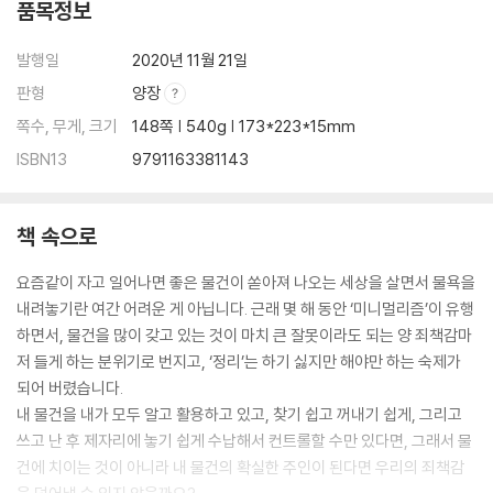
품목정보
정리정돈 꿀팁! 식탁용 매트 활용
5편 주방의 가성비 찐 아이템
발행일
2020년 11월 21일
6편 눕지 마! 프라이팬
판형
양장
7편 주방의 감초
8편 잡동사니 컬렉터
쪽수, 무게, 크기
148쪽 | 540g | 173*223*15mm
9편 양념 정리법
ISBN13
9791163381143
10편 손님용 수저 보관법
11편 수저, 조리도구 서랍 정리법
12편 그동안 고생 많았다, 집게야! (면 종류 보관법)
책 속으로
정리정돈 꿀팁! 주방에 꼭 필요한 접이식 의자
13편 주방 레이아웃
요즘같이 자고 일어나면 좋은 물건이 쏟아져 나오는 세상을 살면서 물욕을
13-1 우리 집 레이아웃 그려 보기
내려놓기란 여간 어려운 게 아닙니다. 근래 몇 해 동안 ‘미니멀리즘’이 유행
하면서, 물건을 많이 갖고 있는 것이 마치 큰 잘못이라도 되는 양 죄책감마
Part 3 냉장고
저 들게 하는 분위기로 번지고, ‘정리’는 하기 싫지만 해야만 하는 숙제가
되어 버렸습니다.
정리정돈 꿀팁! 세상 간단한 냉장고 청소 방법
내 물건을 내가 모두 알고 활용하고 있고, 찾기 쉽고 꺼내기 쉽게, 그리고
1편 같은 종류끼리 집 만들어 주기
쓰고 난 후 제자리에 놓기 쉽게 수납해서 컨트롤할 수만 있다면, 그래서 물
2편 냉장고 정리 시 추천 수납 도구
건에 치이는 것이 아니라 내 물건의 확실한 주인이 된다면 우리의 죄책감
3편 달걀 보관법