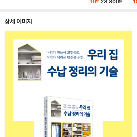
10
28,800
1
%
원
상세 이미지