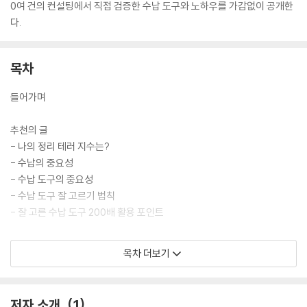
0여 건의 컨설팅에서 직접 검증한 수납 도구와 노하우를 가감없이 공개한
다.
목차
들어가며
추천의 글
- 나의 정리 테러 지수는?
- 수납의 중요성
- 수납 도구의 중요성
- 수납 도구 잘 고르기 법칙
- 잘 고른 수납 도구 200배 활용 포인트
Part 1 드레스 룸
목차 더보기
1편 넌 2벌 거니? 난 10벌 걸어!!
정리정돈 꿀팁! 옷걸이를 통일하면 좋은 점!
저자 소개
1