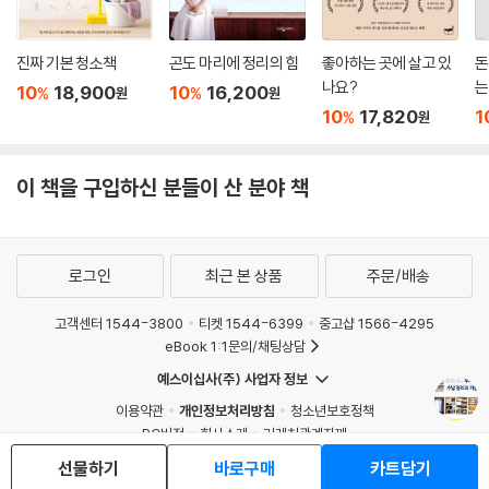
진짜 기본 청소책
곤도 마리에 정리의 힘
좋아하는 곳에 살고 있
돈
나요?
는
10
18,900
10
16,200
%
%
원
원
10
17,820
1
%
원
이 책을 구입하신 분들이 산 분야 책
로그인
최근 본 상품
주문/배송
고객센터 1544-3800
티켓 1544-6399
중고샵 1566-4295
eBook 1:1문의/채팅상담
예스이십사(주) 사업자 정보
이용약관
개인정보처리방침
청소년보호정책
PC버전
회사소개
거래처관계자께
도서홍보
광고
선물하기
바로구매
카트담기
Copyright © YES24 Corp. All Rights Reserved.