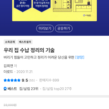
미리보기
공유하기
소득공제
베스트셀러
우리 집 수납 정리의 기술
버리기 힘들어 고민하고 정리가 어려운 당신을 위한
양장
김희연
저
더로드
2020.11.21.
9.5
판매지수
699
55
베스트
집/살림
23위
집/살림 top20 27주
23,000
원