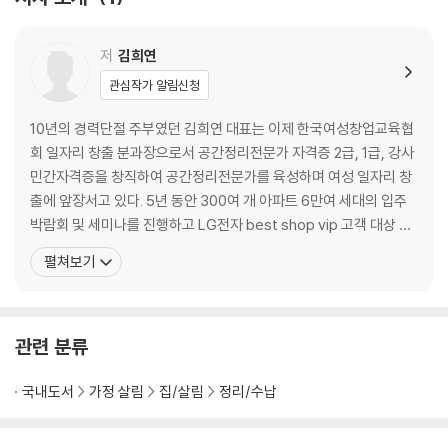
2편 내 옷은 소중하니까!! 목제 옷걸이 3종
3편 바지도 접지 말고 걸어서 수납하기!
4편 속옷 잘 접으면 뭐 해?
저
김희연
5편 드레스 룸에 속옷 서랍장이 없다면?
관심작가 알림신청
6편 넥타이 수납법
7편 다이소 라탄 바구니 2종 수납법
10년의 경력단절 주부였던 김희연 대표는 이제 한국여성창업교육협
8편 드레스 룸 소품 정리법
회 일자리 창출 분과장으로서 공간정리전문가 자격증 2급, 1급, 강사
9편 그래도 보관용 옷이 생긴다면?
민간자격증을 창직하여 공간정리전문가를 육성하며 여성 일자리 창
정리정돈 꿀팁! 라벨링은 최대한 쉽게! 구체적으로!
출에 앞장서고 있다. 5년 동안 300여 개 아파트 6만여 세대의 입주
10편 이불 정리 팁
박람회 및 세미나를 진행하고 LG전자 best shop vip 고객 대상 공
11편 드레스 룸 기본 레이아웃
간정리세미나를 진행하면서 우리나라 주부들이 진짜 고민하는 것은
펼쳐보기
11-1 우리 집 드레스 룸 레이아웃 그려 보기
미니멀리스트로서의 삶이 아니라 주부로서 살림을 편하고 빠르게 해
결하여 가사 노동에서 해방되는 것이라는 것을 깨달았다. 컨설팅 현
Part 2 주방
장에서 직접 뛰는 ㈜공간정리인의 대표로서 대한민국의
관련 분류
1편 넌 1칸 쓰니? 난 2칸 써!
2편 넌 두 손 쓰니? 난 한 손 쓰는데~
국내도서
가정 살림
집/살림
정리/수납
3편 접시도 세로 수납의 시대
4편 아끼는 내 접시, 깔끔한 정리법