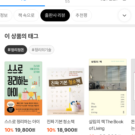
55
정보
책 속으로
출판사 리뷰
추천평
이 상품의 태그
#정리정돈
#정리의기술
스스로 정리하는 아이
진짜 기본 청소책
살림의 책 The Book
돈
of Living
는
10
19,800
10
18,900
%
%
원
원