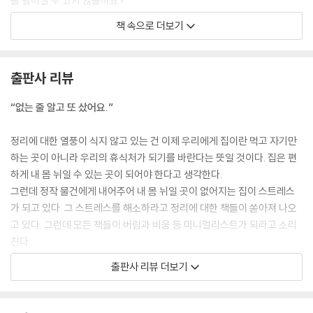
을 덜어낼 수 있지 않을까요?
4편 꺼내기 편하고 휴대도 가능한 치즈 수납 도구 추천
수많은 현장, 곧 수많은 짐이 가득한 현장에서 만난 고객들은 한결같이 이
책 속으로 더보기
정리정돈 꿀팁! 똘똘한 김치냉장고 활용법
렇게 말합니다.
Part 4 화장대
“짐이 이렇게 많을 줄 몰랐어요.”
출판사 리뷰
“제가 미쳤나 봐요.”
1편 매일 쓰는 화장품만 화장대 위에 올려놓기
“정리를 잘할 줄 몰라 창피해요.”
“없는 줄 알고 또 샀어요.”
2편새 제품은 따로 보관하기
“있는지 모르고 또 샀어요.”
3편 샘플은 바로바로 사용할 수 있도록 꺼내 놓기
“멀쩡해서 못 버리겠어요. 어떡하죠?”
정리에 대한 열풍이 식지 않고 있는 건 이제 우리에게 집이란 먹고 자기만
4편 화장솜, 면봉도 담아 놓기
하는 곳이 아니라 우리의 휴식처가 되기를 바란다는 뜻일 것이다. 집은 편
5편 서랍 속에 화장품 넣기
우리는 수도 없이 정리정돈하라는 말을 듣고 자랐고, 생활하고 있지만 한
하게 내 몸 뉘일 수 있는 곳이 되어야 한다고 생각한다.
6편 드라이기도 집 만들어 주기
번도 제대로 배워본 적이 없습니다. 몇 번이나 책이나 방송을 보고 따라 하
그런데 정작 물건에게 내어주어 내 몸 뉘일 곳이 없어지는 집이 스트레스
7편 액세서리/헤어핀/헤어 끈도 서랍 속으로 정리하기
려 했지만 잘 안 되어서 결국 마음의 짐만 더하고 포기한 경험이 있지 않나
가 되고 있다. 그 스트레스를 해소하라고 정리에 대한 책들이 쏟아져 나오
요?
고 있다. 그런데 모든 책들이 버림과 비움 등 미니멀리스트가 되라고 소리
Part 5 욕실
친다.
“정리는 버리는 것이 아니라 내게 꼭 필요한 물건을 남기는 것이고, 정돈은
1편 여분의 욕실용품은 이렇게 보관!
출판사 리뷰 더보기
쉽게 꺼내고, 쉽게 제자리에 갖다 놓을 수 있도록 잘 수납하는 것입니다. 그
아, 버리는 게 그리 쉬우면 우리가 이리 되었겠는가!
2편 위생용품은 이렇게 보관!
래서 정리와 정돈은 같이 이루어져야 합니다.”
300여 개 6만여 세대의 분양 아파트에서 진행하는 입주 박람회와 LG전
3편 샤워 타월 정리법
자 VIP대상 공간정리세미나를 진행하면서 수많은 고객들을 만나고 내린