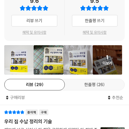
9.6
9.5
서 직접 검증한 수납 도구와 노하우를 가감없이 공개한다.
살림을 오래 해온 우리 엄마들에게도, 이제 신혼살림을 막 시작하는 부부
를 바라며, 항상 응원합니다.
마치며
에게도, 아름다운 나만의 독립 공간을 꿈꾸는 청춘들에게도 살림의 기준이
- 유소연 (퀸즈정리수납 대표)
Thanks to.
되는 지침서가 되기를 바라봅니다.
리뷰 쓰기
한줄평 쓰기
추천사
2020년, 정리하기 딱 좋은 날에
혜택 및 유의사항
혜택 및 유의사항
오랜 시간 인테리어를 해 오면서 인테리어의 시작은 비움이라는 말을 자주
--- 「들어가며」 중에서
실감합니다. 비움이 있어야 내가 정말 원하는 채움도 가능 하니까요.기술
서라는 말이 처음에는 딱딱하게 느껴질 수 있지만 그 옛날 수학의 정석처
럼 이 책 한 권이면 정리의 정석을 알게 될 것 입니다. 망설이고 고민하는
1
순간 한 걸음 늦어질 뿐 입니다. 최고의 인테리어는 정리라는 것을 실현할
더보기
수 있는 그 답이 이 안에 있습니다.
2
-노진선 (인테리어 디자이너)
리뷰
29
한줄평
26
결혼 10년차지만 집안 정리 방법은 새댁 수준인 저에게.
친정 엄마도 알려 주지 못한 정리 방법과 노하우를 배울 수 있는 책.
구매리뷰
추천순
수납 툴, 세워서 수납하기 등 김희연 대표님의 간단하고 쉬운 방식은
우리가 머무는 공간을 빛나게 해 줄 거예요
종이책
구매
-김정은 (인플루언서)
우리 집 수납 정리의 기술