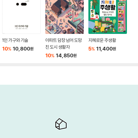
1인 가구와 기술
아파트 담장 넘어 도망
지혜로운 주생활
친 도시 생활자
10
10,800
5
11,400
%
%
원
원
10
14,850
%
원