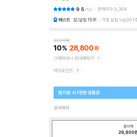
9.5
판매지수
5,364
12
베스트
집/살림
15위
가정 살림 top20 1
32,000
원
10
28,800
크레마머니 최대혜택가
YES포인트
앱 다운 시 1천원 상품권
결제혜택
종이책
28,800