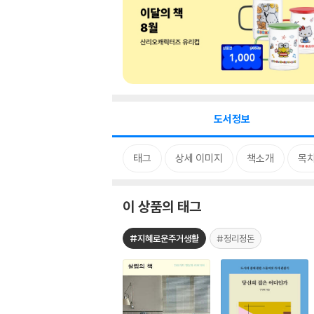
도서정보
태그
상세 이미지
책소개
목
이 상품의 태그
#지혜로운주거생활
#정리정돈