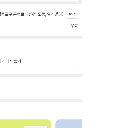
등포구 은행로 11(여의도동, 일신빌딩)
변경
무료
가게에서 팔기