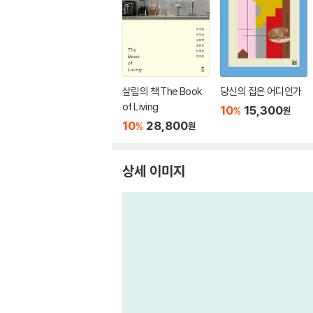
살림의 책 The Book
당신의 집은 어디인가
of Living
10
15,300
%
원
10
28,800
%
원
상세 이미지