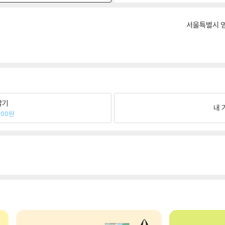
서울특별시 영
팔기
내 
600원