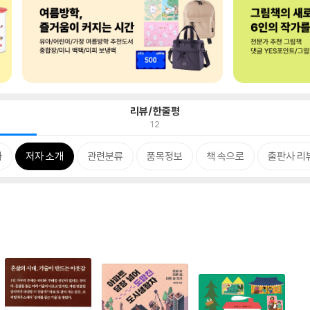
리뷰/한줄평
12
차
저자 소개
관련분류
품목정보
책 속으로
출판사 리