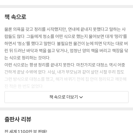
세면대 밑을 효율적으로 활용하라 156
37 세면실 수납시 주의할 점
책 속으로
속옷은 세면실에 두지 마라 160
38 화장실 수납 및 관리 요령
물론 의욕을 갖고 정리를 시작했지만, 연내에 끝내지 못했다고 말하는 사
화장실 수납은 청결과 외관이 중요하다 163
람들도 많다. 그들에게 청소를 어떤 식으로 했는지 물어보면 대개 ‘정리’를
39 현관 및 신발장 수납 요령
하면서 ‘청소’를 했다고 말한다. 불필요한 물건이 눈에 띄면 닥치는 대로 버
현관에는 가능한 물건을 두지 말자 169
린 뒤 드러난 바닥과 벽을 쓸고 닦거나, 엄청난 양의 책을 버리고 책장을 닦
40 비슷한 종류별로 분류하기
는 식으로 정리하는 것이다.
비슷한 물건끼리 가까이 수납하라 172
이런 식으로는 평생 정리를 끝내지 못한다. 마찬가지로 대청소 역시 어중
간하게 끝날 수밖에 없다. 사실, 내가 부모님과 같이 살던 시절 우리 집도
PART 4 숨은 공간을 찾아주는 효율적 주방 수납법
그런 방식으로 대청소를 했고, 해가 바뀌기 전에 집 안이 정리되고 깨끗해
진 적은 한 번도 없었다.
41 주방용품 수납 요령
‘청소’와 ‘정리’라는 두 단어는 거의 구별하지 않고 쓰이는데 사실 의미가
책 속으로 더보기
주방용품은 가능한 내부에 수납하라 178
전혀 다르다. 이 중대한 사실을 인식하지 못하면 집 안이 깨끗해지는 일은
42 주방 청소 및 음식물 쓰레기 처리 요령
영원히 없을 것이다.
주방 수납은 청소의 편리성이 관건이다 181
청소와 정리는 먼저 그 대상이 다르다. 정리는 물건, 청소는 더러움이 대상
출판사 리뷰
43 효과적인 수납 단계
이다. 즉 정리는 물건을 움직이고 수납해서 방을 깨끗이 하는 것이고, 청소
주방 수납은 맨 나중에 하라 186
는 더러움을 닦아내고 쓸어내어 방을 깨끗이 하는 것이다.
전 세계 1,100만 부 판매!