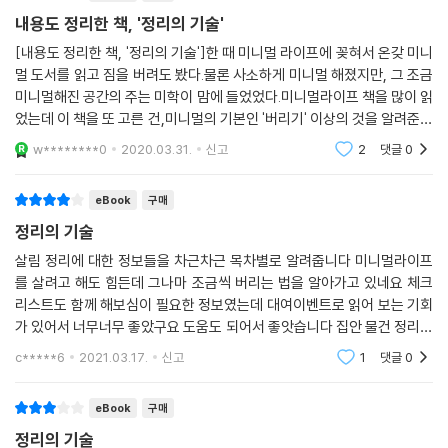
는 도구(조리 도구)’, ‘먹을거리(식재료나 조미료 등)’ 각각을 전부 가려낸
◎ 정리를 해봤지만 예전으로 되돌아간 당신을 위한 체크 리스트
내용도 정리한 책, '정리의 기술'
다음에, 모아서 한 번에 수납하도록 하자.
[내용도 정리한 책, '정리의 기술']한 때 미니멀 라이프에 꽂혀서 온갖 미니
--- p.190
1. 정리하기 전에 이상적인 생활을 상상했는가
멀 도서를 읽고 짐을 버려도 봤다.물론 사소하게 미니멀 해졌지만, 그 조금
2. ‘버리기’를 전부 끝냈는가
미니멀해진 공간의 주는 미학이 맘에 들었었다.미니멀라이프 책을 많이 읽
3. 물건들을 한곳에 모아 쌓아놓고 설레는 물건을 구별하는 작업을 했는가
었는데 이 책을 또 고른 건,미니멀의 기본인 '버리기' 이상의 것을 알려준다
4. 설렘을 확인할 때 물건을 직접 손에 들어보았는가
그래서 였다.사실 대다수의 미니멀라이프 도서가 버리기를 강조하기에.그
w********0
2020.03.31.
신고
2
댓글
0
래서 이
5. 의류 ? 책 ? 서류 ? 소품류 ? 추억의 물건 순으로 정리했는가
6. 거실부터 정리하지는 않았는가
eBook
구매
7. 자리가 정해지지 않은 물건이 아직 남아 있는가
정리의 기술
8. 한 번에, 단기간에, 완벽하게, 정리 축제를 끝냈는가
살림 정리에 대한 정보들을 차근차근 목차별로 알려줍니다 미니멀라이프
를 살려고 해도 힘든데 그나마 조금씩 버리는 법을 알아가고 있네요 체크
곤도 마리에는 정리를 잘하는 사람이든 못하는 사람이든, 부지런한 사람이
리스트도 함께 해보심이 필요한 정보였는데 대여이벤트로 읽어 보는 기회
든 만사를 귀찮아하는 사람이든 누구나 정리를 끝낼 수 있다고 주장한다.
가 있어서 너무너무 좋았구요 도움도 되어서 좋앗습니다 집안 물건 정리를
우리는 제대로 정리에 대해서 배운 적이 없고, 제대로 정리된 상태를 경험
어떻게 할지 막막하신 분들은 한번쯤 읽어보셔도 좋을거같다는 생각을 했
한 적이 없을 뿐이다. 곤도 마리에 철학과 노하우에 따라 설레는 물건만 제
c*****6
2021.03.17.
신고
1
댓글
0
어요
대로 남겨보자. 평생 단 한 번의 정리로, 당신은 좀 더 만족스러운 삶을 누
릴 수 있을 것이다.
eBook
구매
정리의 기술