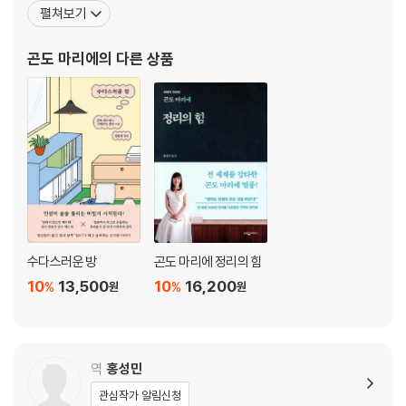
리의 기술』은 일본과 한국뿐만 아니라 미국과 유럽에서도 단숨에 종
펼쳐보기
나만의 이상적인 생활을 그려보자 50
합 베스트 1위에 오르며 전 세계에 ‘곤도 마리에’ 열풍을 일으켰다. 그
의 이름을 딴 ‘곤마리하다(to konmari)’는 정리를 지칭하는 동사로
곤도 마리에
의 다른 상품
PART 2 나만의 물건에 설렘을 입히자
사전에 등재되었으며, 넷플릭스에서는
12 버리기 애매한 물건 다루는 요령
버릴 수 없는 물건이라면 당당히 남기자 54
13 매력 있는 물건의 3가지 요소
애정이 깃든 물건은 설렘을 선물한다 57
14 설레는 삶을 위한 사진 활용법
나만의 이상적인 사진을 찾아라 60
15 꽃과 가구 등으로 색깔 있는 공간 만들기
정리된 공간에 컬러 장식을 더하자 63
수다스러운 방
곤도 마리에 정리의 힘
16 설레지만 비실용적인 소품 활용법
10
13,500
10
16,200
%
%
원
원
소품을 감각적으로 변신시켜 보자 66
17 나만의 설레는 공간 만들기
‘파워 스폿’을 만들자 71
역
홍성민
PART 3 운이 좋아지는 수납 정리법
관심작가 알림신청