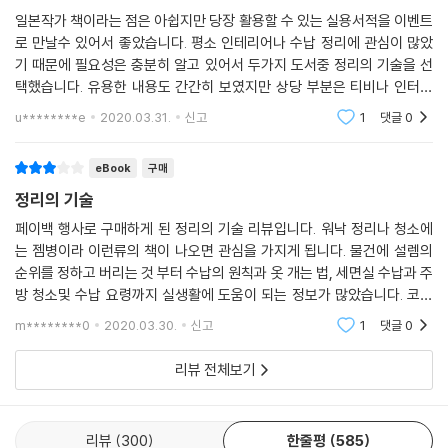
일본작가 책이라는 점은 아쉽지만 당장 활용할 수 있는 실용서적을 이벤트
로 만날수 있어서 좋았습니다. 평소 인테리어나 수납 정리에 관심이 많았
기 때문에 필요성은 충분히 알고 있어서 두가지 도서중 정리의 기술을 선
택했습니다. 유용한 내용도 간간히 보였지만 상당 부분은 티비나 인터넷
등에서 널리 알려진 이미 알고 있는 내용이었습니다. 그리고 그림이나 사
u********e
2020.03.31.
신고
1
댓글
0
진이 별로 없어서 바
eBook
구매
정리의 기술
페이백 행사로 구매하게 된 정리의 기술 리뷰입니다. 워낙 정리나 청소에
는 젬병이라 이런류의 책이 나오면 관심을 가지게 됩니다. 물건에 설렘의
순위를 정하고 버리는 것 부터 수납의 원칙과 옷 개는 법, 세면실 수납과 주
방 청소및 수납 요령까지 실생활에 도움이 되는 정보가 많았습니다. 코로
나로 집에 있는 시간이 많아졌는데 내일 당장 옷장 정리부터 하고 싶네요.
m********0
2020.03.30.
신고
1
댓글
0
리뷰 전체보기
리뷰
300
한줄평
585