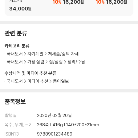
자도서)
10
16,200
10
16,200
%
%
원
원
27 팬티 개는 요령
34,000
원
팬티 수납은 갑티슈 상자를 활용한다 120
28 벽장 클로짓 활용법
벽장은 최고의 수납 공간이다 124
관련 분류
29 서랍장 수납 요령
서랍 속 물건에게 집을 만들어주자 130
카테고리 분류
30 기존 수납 공간 최대한 활용하기
국내도서
자기계발
처세술/삶의 자세
수납은 채우는 것이 아니라 줄이는 것 134
국내도서
가정 살림
집/살림
정리/수납
31 감각을 동원하여 물건 가려내기
모든 물건에는 각각의 기운이 있다 138
수상내역 및 미디어 추천 분류
32 지갑 수납 요령
국내도서
미디어 추천
동아일보
지갑은 신줏단지 모시듯 수납하라 141
33 액세서리 수납 요령
액세서리 수납은 겉보기에도 예뻐야 한다 144
품목정보
34 화장용품의 기본적인 수납 요령
화장용품은 알기 쉽고 보기 쉽게 수납하라 148
발행일
2020년 02월 20일
35 화장품 용도별 수납법
쪽수, 무게, 크기
268쪽 | 416g | 140*200*21mm
색조와 스킨케어 제품을 구분해서 수납하라 153
ISBN13
9788901234489
36 세면실 수납 요령