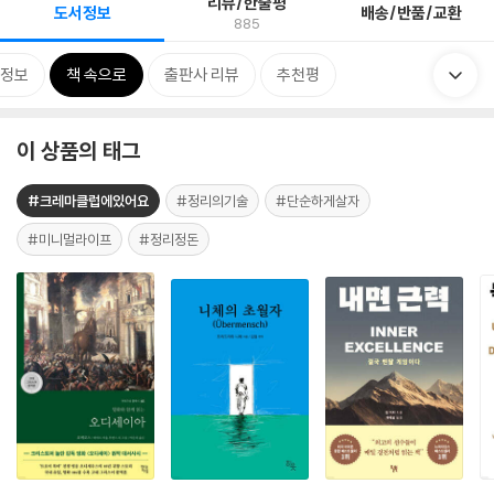
리뷰/한줄평
도서정보
배송/반품/교환
885
정보
책 속으로
출판사 리뷰
추천평
이 상품의 태그
#크레마클럽에있어요
#정리의기술
#단순하게살자
#미니멀라이프
#정리정돈