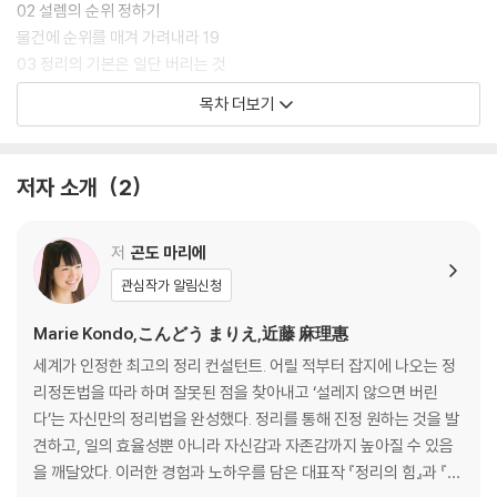
02 설렘의 순위 정하기
물건에 순위를 매겨 가려내라 19
03 정리의 기본은 일단 버리는 것
설레지 않는 물건은 ‘일단’ 버려라 23
목차 더보기
04 물건의 진정한 역할 파악하기
나에게 이로운 물건은 설레는 물건이다 26
05 설레지만 사용 빈도가 적은 물건 가려내기
저자 소개
2
필요 없지만 좋아한다면 남겨라 0
06 정리 리바운드와 정돈
정리 리바운드와 어지럽혀진 것은 다르다 33
저
곤도 마리에
07 정리 전 수납 상태 파악하기
관심작가 알림신청
집 안의 수납 상태부터 확인하자 37
08 정리 전과 후 비교해보기
Marie Kondo,こんどう まりえ,近藤 麻理惠
정리 전과 후 사진을 찍어놓자 40
세계가 인정한 최고의 정리 컨설턴트. 어릴 적부터 잡지에 나오는 정
09 정리는 물리적 작업
리정돈법을 따라 하며 잘못된 점을 찾아내고 ‘설레지 않으면 버린
정리에는 반드시 끝이 있다 43
다’는 자신만의 정리법을 완성했다. 정리를 통해 진정 원하는 것을 발
10 정리를 위한 마음가짐
견하고, 일의 효율성뿐 아니라 자신감과 자존감까지 높아질 수 있음
포기하지 않으면 변화는 따라온다 47
을 깨달았다. 이러한 경험과 노하우를 담은 대표작 『정리의 힘』과 『정
11 정리 전에 해야 할 질문들