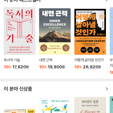
독서의 기술
내면 근력
어떻게 살아낼 것인가
무
지
10
17,820
10
19,800
10
26,820
%
%
%
원
원
원
1
이 분야 신상품