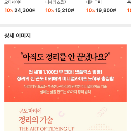
오디세이아
니체의 초월자
내면 근력
독
10
24,300
10
15,210
10
19,800
1
%
%
%
원
원
원
상세 이미지