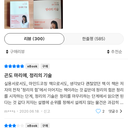
--- p.55-56
신이 미래로 나아가도록 돕고 있는가, 과거 속에서 당신을 붙들고 있는
아이들에게 옷 개는 방법을 가르치자 252
한 번에, 단기간에, 완벽하게!
가?”
62 즐거운 마음으로 정리하기
방은 아직 정리 축제 중이고, 레슨을 계속 이어나가야 하는데 그럴 수 없는
평생 단 한 번의 정리, 누구든 할 수 있다!
정리를 어렵게 생각하지 말자 256
- 「USA투데이」
상황이 생긴다.
63 추억이 담긴 물건의 가치
그런 경우 나는 하는 수 없이 “다음 레슨까지 직접 할 수 있는 범위만큼 해
‘나는 무엇에 설레고, 무엇에 설레지 않는가?’ 내가 ‘무엇에 설레는지’ 판단
설레는 물건은 즐거운 삶을 선사한다 260
보세요”라며 과제를 내준다. 이때 고객에게 제시하는 과제와 당부하는 말
하는 것은 나 자신을 들여다보는 일이다. 설레는 물건만 남기고 버리는 작
리뷰
300
한줄평
585
중에 하나가 ‘수납의 4원칙’이다. 즉 수납할 때에는 ‘갠다, 세운다, 집중시
업을 하다 보면, 내가 좋아하는 것은 무엇인지, 내가 중요하게 생각하는 것
에필로그 두려워 말고 정리를 즐겨라 265
킨다, 사각으로 나눈다’ 이 네 가지를 기억해야 한다. 수납의 4원칙은 의류
은 무엇인지, 내가 하고 싶은 일은 무엇인지까지 파악할 수 있게 된다. 이것
구매리뷰
추천순
뿐 아니라 다른 모든 물건의 수납에도 활용할 수 있다.
이 곤마리 정리법의 핵심이다. 다시는 어질러지지 않는 완벽한 정리를 위
--- p.86-87
해서는 이 과정을 엄격하게 치러야 한다. ‘설렘’을 기준으로 정확하게 판단
eBook
구매
하고 빠르게 결정해야 한다.
곤도 마리에, 정리의 기술
수납 장소를 결정할 때에는 집의 구조에 따라 세세하게 그 장소를 바꿔야
하는데 이때도 지켜야 할 몇 가지 철칙이 있다. 즉 ‘집 안에 딸린 수납 공간
실용서로서도, 마인드코칭 책으로서도, 생각보다 괜찮았던 책.이 책은 저
첫 책 『정리의 힘』이 ‘정리는 마인드가 90퍼센트’라고 강조하며 ‘먼저 버리
부터 채우기’와 ‘큰 물건부터 자리 확보하기’다.
자의 전작 "정리의 힘"에서 이어지는 책이라는 것 같은데 정리의 힘은 정리
기를 끝마치도록’ 안내한 책이었다면, 『정리의 기술』은 물건 버리기 작업
를 시작하는 단계, 정리의 기술은 정리를 마무리하는 단계에서 읽으면 된
--- p.135
을 통해 설렘의 감도를 높이도록 훈련시키고, 남겨진 설레는 물건을 소중
다는 것 같다.저자는 설렘에 순위를 정해서 설레지 않는 물건은 과감히 버
히 다루고 수납하는 법을 작은 것부터 하나하나 설명하고 있는 실천 안내
리라고 조언하며 구체적인 정리 기술들을 알려준다. 솔직히 읽기 전에는
주방 소품의 3대 카테고리를 꼽자면 크게 ‘먹는 도구’, ‘만드는 도구’, ‘먹을
m***s
2020.06.18.
신고
2
댓글
0
서다. 속옷 개는 법부터 주방 수납법까지, 정리 초보자라도 곤도 마리에의
근본 없는 일본발
거리’로 구분할 수 있다.
손끝에서 완성되는 수납법을 완벽하게 이해할 수 있다.
혼자 생활하는 사람이라면 ‘먹는 도구(식기, 나이프, 포크, 스푼 등)’, ‘만드
eBook
구매