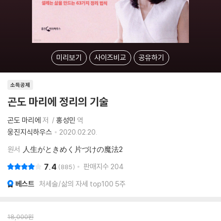
미리보기
사이즈비교
공유하기
소득공제
곤도 마리에 정리의 기술
곤도 마리에
저
홍성민
역
웅진지식하우스
2020.02.20.
원서
人生がときめく片づけの魔法2
7.4
판매지수
204
885
베스트
처세술/삶의 자세 top100 5주
18,000
원