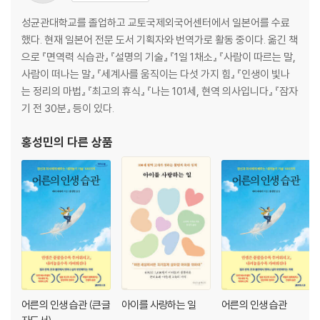
18 물건 분류 후 수납 장소 정하기
성균관대학교를 졸업하고 교토국제외국어센터에서 일본어를 수료
수납 장소는 마지막에 결정하라 76
했다. 현재 일본어 전문 도서 기획자와 번역가로 활동 중이다. 옮긴 책
19 소재별 수납의 중요성
으로 『면역력 식습관』 『설명의 기술』 『1일 1채소』 『사람이 따르는 말,
소재의 느낌을 살려 수납하라 79
사람이 떠나는 말』 『세계사를 움직이는 다섯 가지 힘』 『인생이 빛나
20 효율적인 ‘도시락 수납’ 요령
는 정리의 마법』 『최고의 휴식』 『나는 101세, 현역 의사입니다』 『잠자
도시락을 싸듯이 서랍을 수납해보자 82
기 전 30분』 등이 있다.
21 수납의 4원칙
개고, 세우고, 집중시키고, 사각으로 나눠라 86
홍성민
의 다른 상품
22 특이한 모양의 옷 개는 요령
옷 개는 것을 어려워하지 마라 89
23 옷 개기의 기본은 직사각형 만들기
옷은 직사각형으로 갠 후 세워 수납하라 93
24 변형된 스타일의 옷 개는 법
직사각형으로 만들면 어떤 옷도 갤 수 있다 105
25 브래지어 수납 요령
브래지어는 모양을 살려 수납하자 113
26 브래지어의 이상적인 수납법
어른의 인생 습관 (큰글
아이를 사랑하는 일
어른의 인생 습관
브래지어는 색깔의 농담을 맞춰 수납하자 117