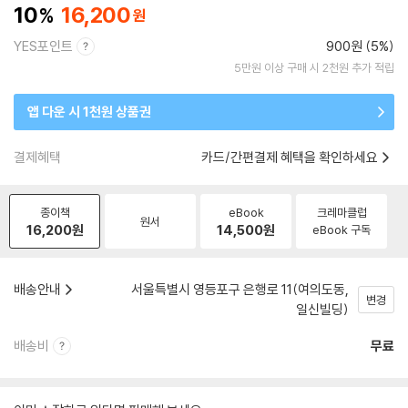
10
16,200
YES포인트
900원 (5%)
5만원 이상 구매 시 2천원 추가 적립
앱 다운 시 1천원 상품권
결제혜택
카드/간편결제 혜택을 확인하세요
종이책
eBook
크레마클럽
원서
16,200
원
14,500
원
eBook 구독
배송안내
서울특별시 영등포구 은행로 11(여의도동,
변경
일신빌딩)
배송비
무료