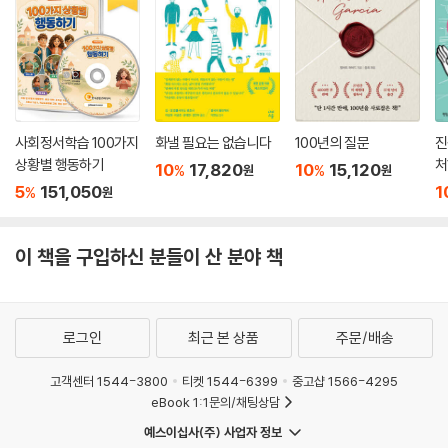
사회정서학습 100가지
화낼 필요는 없습니다
100년의 질문
진
상황별 행동하기
처
10
17,820
10
15,120
%
%
원
원
5
151,050
1
%
원
이 책을 구입하신 분들이 산 분야 책
로그인
최근 본 상품
주문/배송
고객센터 1544-3800
티켓 1544-6399
중고샵 1566-4295
eBook 1:1문의/채팅상담
예스이십사(주) 사업자 정보