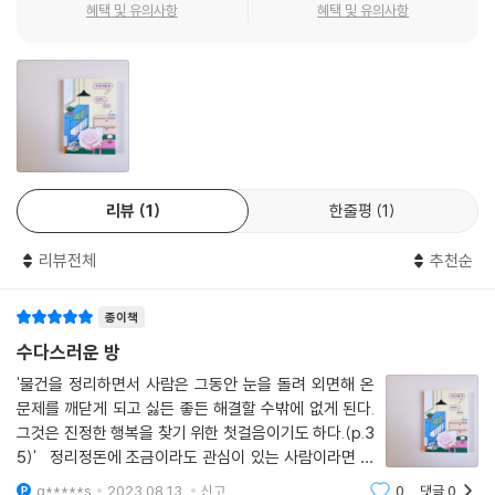
속한다. 마법을 부리듯 정리 처방을 내리는 ‘미코’와 그 옆에서 현실적인 잔
혜택 및 유의사항
혜택 및 유의사항
“우리는 우리의 인생을 살자고요!” (…) “어머님이 ‘아까워하는’ 마음도 잘
소리를 쏟아내는 ‘보쿠스’. ‘사람’과 ‘사물’ 콤비의 유쾌한 티키타카는 연신
알아요. 하지만 우리에게 중요한 건 ‘갖고 싶어!’가 아니라 ‘필요 없어!’라고
웃음을 자아낸다.
생각할 줄 아는 감각이에요. ‘있으면 더할 나위 없지!’보다는 ‘없어도 어떻
게든 되겠지!’가 더 좋지 않으세요?”
약방의 감초, 팥빵의 앙꼬처럼 매력 넘치는 ‘정리 콤비’와 함께 마침내 진정
---「ROOM 4 아무 말 없는, 아이의 방」중에서
원해온 인생의 모습을 찾아 걸음을 떼기 시작하는 의뢰인들의 이야기는 소
박하면서도 순도 높은 웃음과 감동을 선사한다.
나는 지금까지 어떻게 해서든 물건 줄이기와 수납 방법에만 온 힘을 기울
여왔다. 그렇게 해서는 아무리 시간이 지나도 깔끔하게 정리되지 않았고
리뷰
1
한줄평
1
“두려움을 버리고, 설렘으로 채우세요”
마침내는 물건을 미워하기 시작했던 것이다. 정말로 중요한 것은 자신의
정리 컨설턴트 ‘미코’가 전하는 정리론, 행복론, 인생론
인생을 즐겁고 풍요롭게 해줄 ‘설레는 물건’을 찾아내는 감각이다.
리뷰전체
추천순
---「ROOM 5 수다스러운 작은 상자」중에서
잘 정돈된 방에서 생활하고 싶지만 치우기는 귀찮은데…. 금세 또 어질러
종이책
질 텐데 과연 ‘정리’해야 할까? 언젠가 필요할지도 모르는데 물건을 버려도
“사람이 물건을 버리지 못하는 이유는 두 가지예요. 과거에 대한 집착이거
괜찮을까?
수다스러운 방
나 미래에 대한 불안이요. 그럴 때 물건에 대해 우리가 선택할 수 있는 길은
'물건을 정리하면서 사람은 그동안 눈을 돌려 외면해 온
세 가지가 있습니다. 지금 마주할 것인지, 언젠가 마주할 것인지, 아니면 죽
물건은 우리 마음에 어떤 감정을 불러일으킨다. 그 감정이란 설렘, 감사함,
문제를 깨닫게 되고 싫든 좋든 해결할 수밖에 없게 된다.
을 때까지 못 본 척할 것인지 이렇게요. 저는 지금 마주해서 과거에서 미래
소중함에서부터 미련, 집착, 두려움까지 물건마다 다 다르다. 한편, 과거와
그것은 진정한 행복을 찾기 위한 첫걸음이기도 하다.(p.3
로 나아가는 선택지를 권하고 싶어요. 공간은 과거의 자신이 아니라 미래
현재의 내가 같지 않듯이 물건이 불러일으키는 감정 또한 과거와 현재가
5)' 정리정돈에 조금이라도 관심이 있는 사람이라면 한
의 자신을 위해 사용해야 한다고 생각하거든요.”
같지 않다. 처음 갖게 되었을 때는 귀하고, 필요하며, 설레던 물건이 지금은
때 미니멀리즘이 아니라 정리정돈으로 유명했던 일본의
g*****s
2023.08.13.
신고
0
댓글
0