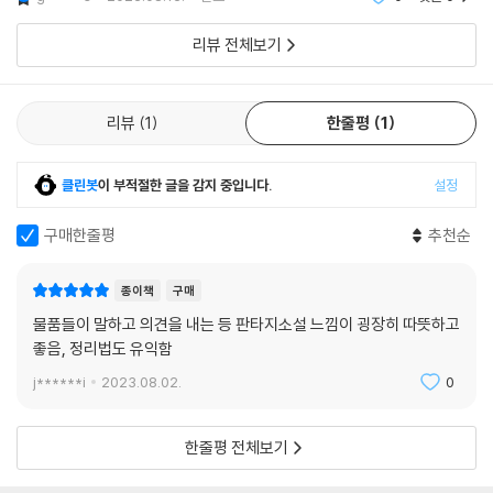
---「ROOM 6 시끄러운 쓰레기 더미 집」중에서
곤도 마리에라는 정리정문가이자 정리 컨설턴트의 이름
흔하고, 불필요하며, 거추장스러워지기도 한다. 어느 때이든 정리의 순간
이 낯설지 않을 것이다. 특히나 이분이
은 반드시 다가온다. 정리가 있어야 삶의 다음 스텝이 가능하기 때문이다.
리뷰 전체보기
하지만 여러 감정으로 정리가 쉽지 않은 사람들이 많다. 이들을 위해 소설
의 주인공 ‘미코’는 ‘정리’ 방법을 간단하고 기억하기 쉽게 가르쳐준다.
리뷰
1
한줄평
1
[곤마리 정리법 5단계]
step 1 ‘이상적인 생활’ 떠올리기
클린봇
이 부적절한 글을 감지 중입니다.
설정
step 2 ‘물건별’로 정리하기
step 3 물건을 만지면서 ‘설레는지 아닌지’ 판단하기
구매한줄평
추천순
step 4 ‘올바른 순서’로 정리하기
step 5 집에 있는 모든 물건의 ‘제자리’ 정하기
종이책
구매
물품들이 말하고 의견을 내는 등 판타지소설 느낌이 굉장히 따뜻하고
나아가 ‘정리란 자신의 마음과 마주하는 일’이라고 설명한다. ‘물건’와 ‘마
좋음, 정리법도 유익함
음’을 연결 지어 ‘정리’의 가치를 밝히는 그녀의 정리 철학은 고객에게 ‘편
리’뿐만 아니라 ‘힐링’까지 선사한다.
j******i
2023.08.02.
0
"마주했을 때 집착하는 마음이 드는 물건을 버리면 마음에 집착이 사라지
한줄평 전체보기
고, 두려운 마음이 드는 물건을 버리면 마음에 두려움이 사라집니다. 마주
했을 때 설레는 마음이 드는 물건을 간직하면 마음에 설렘이 차오르고, 감