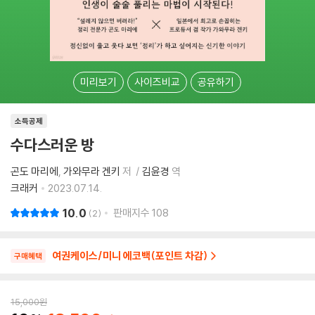
미리보기
사이즈비교
공유하기
소득공제
수다스러운 방
곤도 마리에
가와무라 겐키
저
김윤경
역
크래커
2023.07.14.
10.0
판매지수
108
2
여권케이스/미니 에코백(포인트 차감)
구매혜택
15,000
원