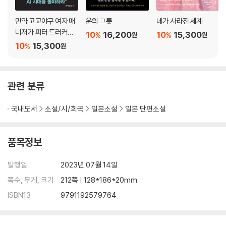
만약 고교야구 여자 매
운의 그릇
네가 사라진 세계
니저가 피터 드러커를
10
16,200
10
15,300
%
%
원
원
읽는다면
10
15,300
%
원
관련 분류
국내도서
소설/시/희곡
일본소설
일본 단편소설
품목정보
발행일
2023년 07월 14일
쪽수, 무게, 크기
212쪽 | 128*186*20mm
ISBN13
9791192579764