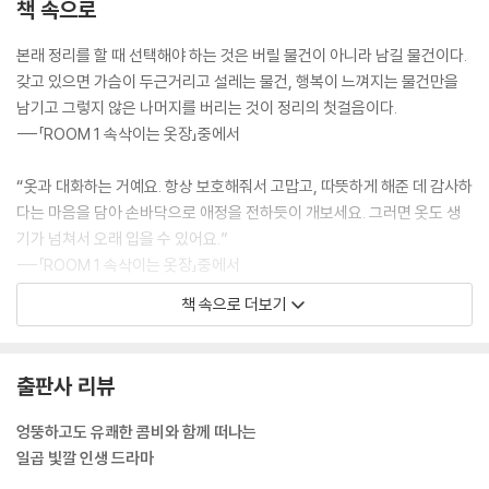
책 속으로
본래 정리를 할 때 선택해야 하는 것은 버릴 물건이 아니라 남길 물건이다.
갖고 있으면 가슴이 두근거리고 설레는 물건, 행복이 느껴지는 물건만을
남기고 그렇지 않은 나머지를 버리는 것이 정리의 첫걸음이다.
---「ROOM 1 속삭이는 옷장」중에서
“옷과 대화하는 거예요. 항상 보호해줘서 고맙고, 따뜻하게 해준 데 감사하
다는 마음을 담아 손바닥으로 애정을 전하듯이 개보세요. 그러면 옷도 생
기가 넘쳐서 오래 입을 수 있어요.”
---「ROOM 1 속삭이는 옷장」중에서
책 속으로 더보기
나는 늘 생각한다. 정리란 자신의 마음과 마주하는 일이라고. (…) 사랑하
지 않은 옷들과 함께 지내는 동안 마유코 씨는 자신에게 어울리는 옷이 어
떤 건지, 자신이 무얼 사랑하는지를 알 수 없게 되었던 것이다. 물건을 정리
출판사 리뷰
하면서 사람은 그동안 눈을 돌려 외면해 온 문제를 깨닫게 되고 싫든 좋든
해결할 수밖에 없게 된다. 그것은 진정한 행복을 찾기 위한 첫걸음이기도
엉뚱하고도 유쾌한 콤비와 함께 떠나는
하다.
일곱 빛깔 인생 드라마
---「ROOM 1 속삭이는 옷장」중에서