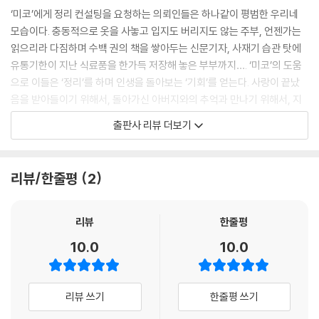
‘미코’에게 정리 컨설팅을 요청하는 의뢰인들은 하나같이 평범한 우리네
“저는 물건에도 여러 가지 역할이 있다고 생각해요. 어떤 책은 중간까지만
모습이다. 충동적으로 옷을 사놓고 입지도 버리지도 않는 주부, 언젠가는
읽히는 게 그 책의 역할이에요. 그 책이 미도리카와 씨의 수중에 들어온 데
읽으리라 다짐하며 수백 권의 책을 쌓아두는 신문기자, 사재기 습관 탓에
는 그래서 의미가 있는 거고요. 버리더라도 언젠가 당신에게 도움이 되어
유통기한이 지난 식료품을 한가득 저장해 놓은 부부까지…. ‘미코’의 도움
다시 돌아올 거예요.”
으로 이들은 ‘정리’를 하며 인생을 돌아보는 ‘기회’를 얻는다. 사랑이 끝났
---「ROOM 2 노래하는 서재」중에서
음을 받아들이기 위해서, 돌아가신 아버지와의 추억과 만나기 위해서, 지
진을 겪고 얻은 두려움을 떨치고 싶어서, 물건의 정리가 필요했다는 걸 깨
출판사 리뷰 더보기
“느낌이 비슷한 물건은 서로 가까이에 수납하는 게 좋아요. 이를테면 젓가
닫는다.
락 받침은 젓가락 가까이에 두는 거죠. 다양한 물건을 조화롭게, 그리고 색
상은 그러데이션으로 이어지듯이 수납해서 부엌에 무지개를 그린다고 생
‘미코’와 ‘보쿠스’라는 독특한 ‘정리 콤비’ 캐릭터는 소설의 읽는 재미를 한
리뷰/한줄평
2
각하시면 돼요.”
껏 끌어올린다. 우선 ‘미코’는 물건이 하는 말이 들리고 물건에 얽힌 주인의
---「ROOM 3 다투는 기친」중에서
추억이 보이는 특별한 능력을 가지고 있다. 스커트가 “바람결에 살랑살랑
흔들리고 싶어~♪”라고 말하는 걸 듣고는 “걸려 있는 걸 더 좋아하는 옷은
리뷰
한줄평
방은 수다쟁이다. 방 주인이 어떤 말로 스스로를 소개하든, 방은 주인보다
옷걸이에 걸죠”라고 제안하기도 하고, 목소리가 쉬어버린 분홍 재킷과 주
10.0
10.0
주인을 더 잘 설명한다. 화가 나 있거나 울고 있는 방도 있고 웃거나 하품하
인의 사연을 보고는 “옷이 인제 그만 저를 떠나보내 주기를 원하는 것 같
는 방도 있다. 나는 의뢰인들이 설레는 물건에 둘러싸인 이상적인 삶을 살
다”고 귀띔하기도 하면서, 의뢰인이 무엇을 버리고 무엇을 남길지 결정할
수 있게 방에 있는 물건들의 목소리를 들으며 정리를 돕는다.
수 있게 도와준다. 그 와중에 ‘미코’의 단짝인 말하는 상자 ‘보쿠스’는 그녀
리뷰 쓰기
한줄평 쓰기
---「ROOM 4 아무 말 없는, 아이의 방」중에서
의 비밀스러운 능력이 의뢰인에게 들통나지 않도록 시시콜콜 참견하며 단