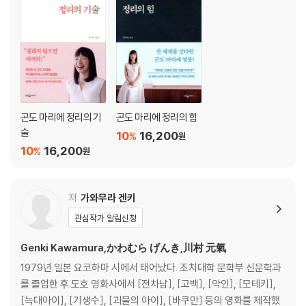
곤도 마리에 정리의 기
곤도 마리에 정리의 힘
술
10
16,200
%
원
10
16,200
%
원
저
가와무라 겐키
관심작가 알림신청
Genki Kawamura,かわむら げんき,川村 元氣
1979년 일본 요코하마 시에서 태어났다. 조치대학 문학부 신문학과
를 졸업한 후 도호 영화사에서 [전차남], [고백], [악인], [모테키],
[늑대아이], [기생수], [괴물의 아이], [바쿠만] 등의 영화를 제작했