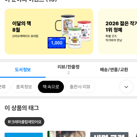
리뷰/한줄평
도서정보
배송/반품/교환
2
분류
품목정보
책 속으로
출판사 리뷰
이 상품의 태그
#크레마클럽에있어요