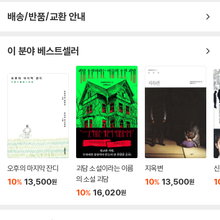
사하는 마음이 드는 물건을 간직하면 마음에 감사함이 차오르지요."
배송/반품/교환 안내
각자 다른 사연을 갖고 어질러진 방에서 허우적거리던 일곱 명의 의뢰인은
인생을 변화시키는 ‘정리’의 진정한 가치를 깨우치고 실천해나간다. 더는
이 분야 베스트셀러
설레지 않는 물건을 과감히 버림으로써 집착과 두려움이라는 과거를 걷어
버리고 행복과 감사함으로 현재를 채운다. 과거를 잘 떠나보내고, 현재를
행복하게 살며, 미래를 기쁘게 맞이하는 일이 바로 정리라는 걸, 인생이 술
술 풀리는 마법은 바로 ‘정리’에서부터 시작된다는 걸 깨닫는다.
일본 서점 직원들이 쏟아낸 찬사
· ‘정리’는 인생을 바꿀 ‘기회’다! (세이분칸 서점 직원)
· 아직도 정리하지 못한 당신을 위해 실용서보다 더 쉽고, 재미있고, 설득
력 있게 정리법을 알려줄 마법 같은 소설! (혼노칸코도 서점 직원)
오후의 마지막 잔디
괴담 소설이라는 이름
지옥변
신
· 문학, 실용, 베스트셀러 코너 모두에서 인기 폭발! (준쿠도 서점 직원)
의 소설 괴담
10
13,500
10
13,500
1
%
%
원
원
· 읽고 나면 상쾌한 공기가 몸과 마음 구석구석 퍼지는 클린업 소설! (기이
10
16,020
%
원
쿠니야 서점 직원)