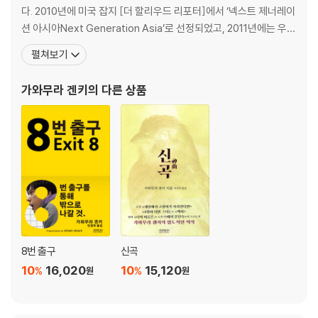
다. 2010년에 미국 잡지 [더 할리우드 리포터]에서 ‘넥스트 제너레이
션 아시아Next Generation Asia’로 선정되었고, 2011년에는 우수
영화 제작자에게 수여하는 ‘후지모토 상’을 최연소로 수상했다. 2017
펼쳐보기
년 초 국내에서도 개봉되어 애니메이션의 역사를 새로 쓴 [너의 이름
은]도 그의 손을 거쳤다. 2012년에 발표한 첫 소설 『세상에서 고양이
가와무라 겐키
의 다른 상품
8번 출구
신곡
10
16,020
10
15,120
%
%
원
원