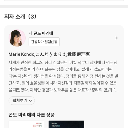
미코의 정리 노트
저자 소개
3
저
곤도 마리에
관심작가 알림신청
Marie Kondo,こんどう まりえ,近藤 麻理惠
세계가 인정한 최고의 정리 컨설턴트. 어릴 적부터 잡지에 나오는 정
리정돈법을 따라 하며 잘못된 점을 찾아내고 ‘설레지 않으면 버린
다’는 자신만의 정리법을 완성했다. 정리를 통해 진정 원하는 것을 발
견하고, 일의 효율성뿐 아니라 자신감과 자존감까지 높아질 수 있음
을 깨달았다. 이러한 경험과 노하우를 담은 대표작 『정리의 힘』과 『정
리의 기술』은 일본과 한국뿐만 아니라 미국과 유럽에서도 단숨에 종
펼쳐보기
합 베스트 1위에 오르며 전 세계에 ‘곤도 마리에’ 열풍을 일으켰다. 그
의 이름을 딴 ‘곤마리하다(to konmari)’는 정리를 지칭하는 동사로
곤도 마리에
의 다른 상품
사전에 등재되었으며, 넷플릭스에서는