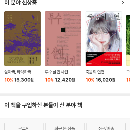
이 분야 신상품
살아라, 타락하라
투수 살인 사건
죽음의 인연
그
10
15,300
10
12,420
10
16,020
1
%
%
%
원
원
원
이 책을 구입하신 분들이 산 분야 책
로그인
최근 본 상품
주문/배송