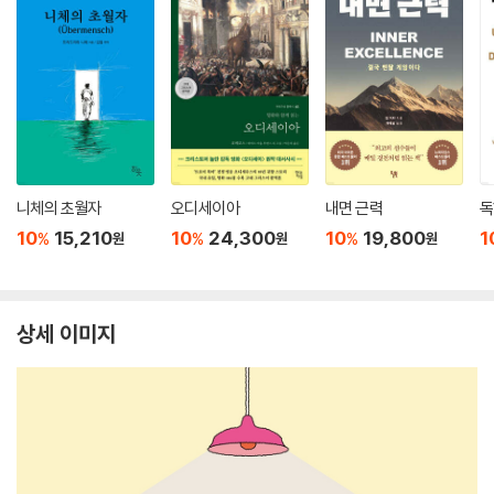
니체의 초월자
오디세이아
내면 근력
독
10
15,210
10
24,300
10
19,800
1
%
%
%
원
원
원
상세 이미지