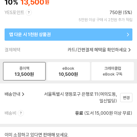
10
13,500
YES포인트
750원 (5%)
5만원 이상 구매 시 2천원 추가 적립
앱 다운 시 1천원 상품권
결제혜택
카드/간편결제 혜택을 확인하세요
종이책
eBook
크레마클럽
13,500
원
10,500
원
eBook 구독
배송안내
서울특별시 영등포구 은행로 11(여의도동,
변경
일신빌딩)
배송비
유료
(도서 15,000원 이상 무료)
이미 소장하고 있다면 판매해 보세요.