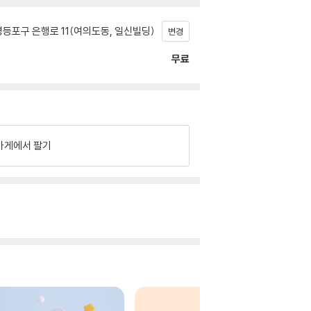
등포구 은행로 11(여의도동, 일신빌딩)
변경
무료
가게에서 팔기