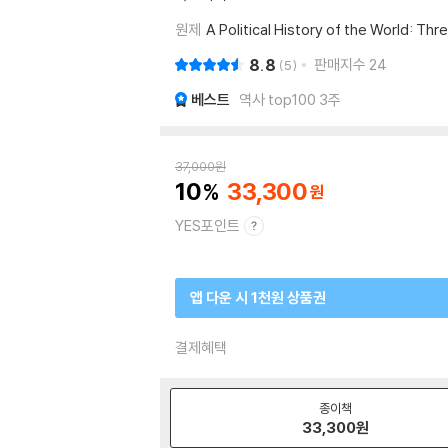
원제
A Political History of the World: T
8.8
판매지수
24
5
베스트
역사 top100 3주
37,000
원
10
33,300
YES포인트
앱 다운 시 1천원 상품권
결제혜택
종이책
33,300
원