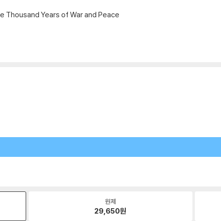
hree Thousand Years of War and Peace
원제
29,650
원