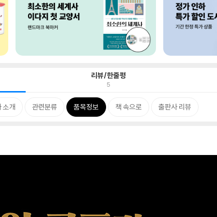
리뷰/한줄평
5
 소개
관련분류
품목정보
책 속으로
출판사 리뷰