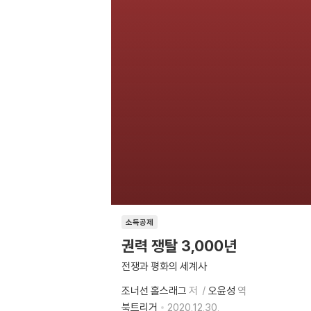
소득공제
권력 쟁탈 3,000년
전쟁과 평화의 세계사
조너선 홀스래그
저
오윤성
역
북트리거
2020.12.30.