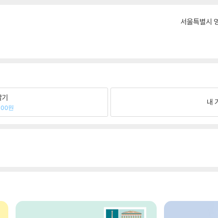
서울특별시 영
팔기
내 
600원