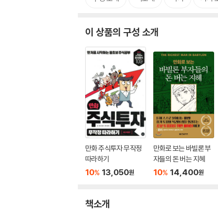
이 상품의 구성 소개
만화 주식투자 무작정
만화로 보는 바빌론 부
따라하기
자들의 돈 버는 지혜
10
13,050
10
14,400
%
%
원
원
책소개