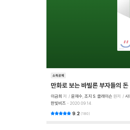
소득공제
만화로 보는 바빌론 부자들의 돈
이금희
저
윤재수
조지 S. 클래이슨
원저
사
한빛비즈
2020.09.14.
9.2
180