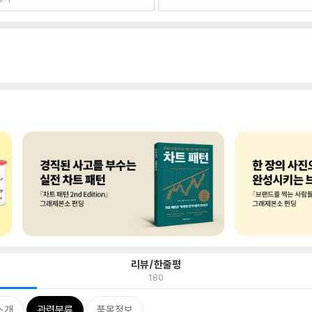
리뷰/한줄평
180
소개
관련분류
품목정보