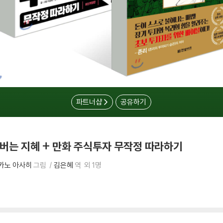
파트너샵
공유하기
 버는 지혜 + 만화 주식투자 무작정 따라하기
카노 아사히
그림
김은혜
역
외 1명