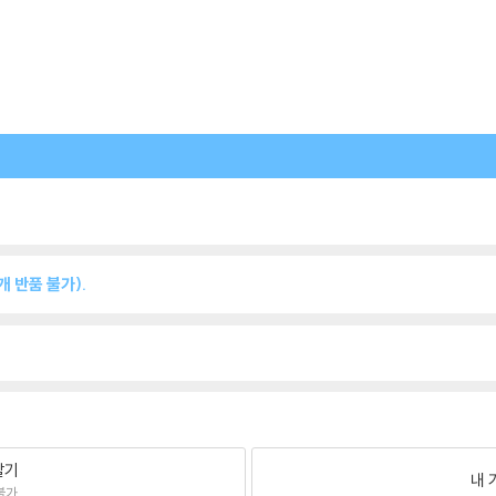
 반품 불가).
팔기
내 
불가