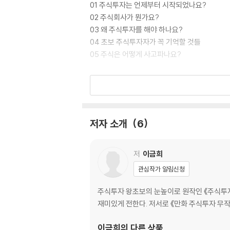
01 주식투자는 언제부터 시작되었나요?
02 주식회사가 뭔가요?
03 왜 주식투자를 해야 하나요?
04 초보 주식투자자가 꼭 기억할 것들
05 주식은 어떻게 사고파나요?
둘째마당 돈 되는 주식 감별법!
06 주가는 기업의 성적표!
07 좋은 주식을 찾는 방법
08 외국인 & 기관투자, 무엇이 다른가?
저자 소개
6
09 돈 되는 정보수집 따라하기 1
10 돈 되는 정보수집 따라하기 2
11 왕초보를 위한 안전투자, ETF
저
이금희
관심작가 알림신청
셋째마당 비쌀 때 팔고, 쌀 때 사려면?
12 차트 보는 안목이 생기면 주가를 예측한다
주식투자 왕초보의 눈높이로 원작인 《주식투자
13 차트로 매매시점 파악하기 1
재미있게 전한다. 저서로 《만화 주식투자 무작
14 차트로 매매시점 파악하기 2
15 주가의 큰 흐름을 모르면 쪽박 차기 십상!
이금희
의 다른 상품