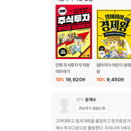
16 손해 보지 않는 주식투자 매매원칙
넷째마당 주식투자 고수로 가는 길
17 재산 형성 수단으로 각광받는 배당투자
18 장·단기 투자 핵심 포인트
19 선물·옵션이란 무엇일까?
부록 왕초보의 눈과 귀를 활짝! 증권용어 100선·
만화 주식투자 무작정
맘마미아 어린이 경제
[도서] 만화로 보는 바빌론 부자들의 돈 버는 지
따라하기
왕
10
16,920
10
9,450
%
%
원
원
프롤로그 돈에 울고 웃는 현대인
제1장 바빌론의 부자
원저
윤재수
똑같이 일하는데 왜 가난한 사람과 부자로 나뉘
관심작가 알림신청
▶ ‘바빌론 대부호의 가르침’을 오늘날에 적용해
고려대학교 법과대학을 졸업하고 한국증권거래
수입의 10분의 1을 저축하면 얼마를 모을 수 있
에서 투자고문으로 활동했다. 우리나라 1세대 증권맨으