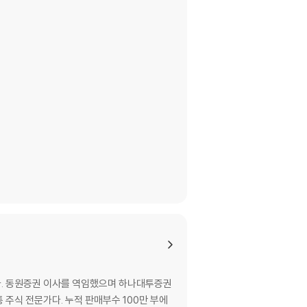
다. 동원증권 이사를 역임했으며 하나대투증권
판매부수 100만 부에