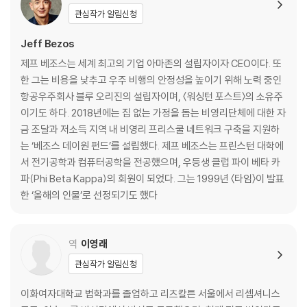
신뢰
관심작가 알림신청
일과 삶의 조화
인재 채용: 당신이 원하는 것은 용병입니까, 선교사입니까?
Jeff Bezos
결정
제프 베조스는 세계 최고의 기업 아마존의 설립자이자 CEO이다. 또
경쟁
한 그는 비용을 낮추고 우주 비행의 안정성을 높이기 위해 노력 중인
정부 조사와 대기업
항공우주회사 블루 오리진의 설립자이며, 〈워싱턴 포스트〉의 소유주
기후 서약
이기도 하다. 2018년에는 집 없는 가정을 돕는 비영리단체에 대한 자
베조스 데이원 펀드
금 조달과 저소득 지역 내 비영리 프리스쿨 네트워크 구축을 지원하
우주로 가는 목적
는 ‘베조스 데이원 펀드’를 설립했다. 제프 베조스는 프린스턴 대학에
미국에게는 여전히 첫날
서 전기공학과 컴퓨터공학을 전공했으며, 우등생 클럽 파이 베타 카
파(Phi Beta Kappa)의 회원이 되었다. 그는 1999년 〈타임〉이 발표
2부 주주서한
한 ‘올해의 인물’로 선정되기도 했다
가장 중요한 것은 장기적 시각입니다(1997)
집착(1998)
미래를 건설합니다(1999)
역
이영래
장기적 시야(2000)
관심작가 알림신청
고객 장악력은 우리의 가장 귀중한 자산입니다(2001)
고객에게 좋은 것은 주주에게도 좋습니다(2002)
이화여자대학교 법학과를 졸업하고 리츠칼튼 서울에서 리셉셔니스
장기적 사고(2003)