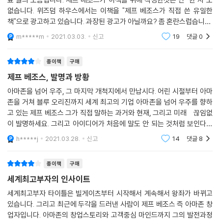
합니다. 모든 좋은 결정은 그런 식으로 이루어져야 합니다. 그리고 여러 사
제프 베조스가 살면서 중요하게 생각한 두 가지 가치는 바로 ‘발명과 방
없습니다. 위즈덤 하우스에서는 이책을 "제프 베조스가 직접 쓴 유일한
람이 함께해야 합니다. 또한 대단히 겸손한 자세가 필요합니다. 틀리는 것
황’이었다. 어린 시절 그는 스스로를 발명가였다고 말한다. 시멘트를 채운
책"으로 광고하고 있습니다. 과장된 광고가 아닐까요? 좀 혼란스럽습니다.
은 그렇게 나쁜 일이 아니기 때문입니다. 그저 또 다른 사건일 뿐이죠. 아마
타이어로 자동 출입구 폐쇄기를, 쿠킹호일과 우산으로 태양열 조리기를,
제프 베조스의 주주서문, 인터뷰를 모아두긴 했지만 그렇타고 제프 베조스
m*****m
2021.03.03.
신고
19
댓글
0
존도 많은 실수를 저질렀습니다. 실패했던 실험들을 여기에 모두 나열하진
가 이 책을 위
베이킹 팬으로 동생들을 놀라게 해줄 경보기를 만들기도 한 개구쟁이 발명
않겠지만, 파이어폰을 비롯해 우리가 발명한 수없이 많은 특별한 것들이
가 베조스는 아마존을 경영하면서도 늘 발명의 힘을 강조했다. “급진적이
종이책
구매
실패로 돌아갔습니다. 하지만 큰 성공들은 수천 개의 실패한 실험들을 만
고 변혁적인 발명은 사람들에게 자신들의 창의력을 펼칠 힘, 꿈을 펼칠 힘
회합니다.
제프 베조스, 발명과 방황
을 선사”하기에 그에게 발명은 정말 중요한 가치였다.
--- p.75~76
그리고 그에게 중요한 또 하나는 바로 방황이다. 여기서 방황은 “그저 닥치
아마존을 넘어 우주, 그 마지막 개척지에서 만납시다. 어린 시절부터 아마
존을 거쳐 블루 오리진까지 세계 최고의 기업 아마존을 넘어 우주를 향하
는 대로 아무것이나 하는 방황이 아닌, 분명 어떤 방향을 향해 나아가는 방
블루 오리진은 제가 지금 하고 있는 가장 중요한 일입니다. 제게는 이 일에
고 있는 제프 베조스 그가 직접 말하는 과거와 현재, 그리고 미래 끊임없
황”을 말한다. 발명과 방황에 대한 베조스의 이런 생각은 아마존을 떠날 예
대한 강한 확신이 있습니다. 그 기반에는 아주 간단한 논거가 자리하죠. 바
이 발명하세요. 그리고 아이디어가 처음에 말도 안 되는 것처럼 보인다고
정이라며 직원들에게 남긴 편지의 문구에도 그대로 드러난다.
로 ‘지구는 최고의 행성’이라는 논거입니다.
하더라도 절망하지 마세요. 방황하는 것을 잊지 마세요. 호기심이 여러분
“끊임없이 발명하세요. 그리고 아이디어가 처음에 말도 안 되는 것처럼 보
h*****j
2021.03.28.
신고
14
댓글
8
의 나침반이 되
우리가 깊이 생각해봐야 할 중요한 질문이 있습니다. “우리는 왜 우주로 가
인다고 하더라도 절망하지 마세요. 방황하는 것을 잊지 마세요. 호기심이
야 할까요?” 제 답은 일반적인 ‘플랜B’ 주장, 즉 지구 환경이 파괴되어가니
여러분의 나침반이 되도록 하세요. 항상 첫날로 남을 수 있게 하세요.”
종이책
구매
다른 곳을 찾아야 한다는 것과는 다릅니다. 이런 주장은 제게 아무런 자극
세계최고부자의 인사이트
도 주지 않습니다. 고등학교에 다닐 때 저는 이런 글을 썼습니다. “지구는
세계적인 베스트셀러 《스티브 잡스》의 저자 월터 아이작슨,
유한하다. 세계 경제와 인구가 계속 확장·증가한다면 우주 진출만이 유일
세계최고부자 타이틀은 빌게이츠부터 시작해서 계속해서 왕좌가 바뀌고
그가 분석한 제프 베조스의 5가지 성공 원칙
있습니다. 그리고 최근에 두각을 드러낸 사람이 제프 베조스 즉 아마존 창
한 길이다.” 저는 아직도 이렇게 믿고 있습니다.
업자입니다. 아마존의 창업스토리와 고객중심 마인드까지 그의 발전과정
--- p.126~127