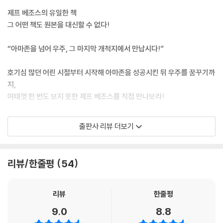
을 내렸다. 우리의 삶에 가장 큰 영향을 주는 이들은 기업계와 기술계에 있
제프 베조스의 유일한 책
는 사람들이라는 것이 내 생각이었다. 경력 초기에는 신문1면에서 자주 볼
그 어떤 책도 원본을 대신할 수 없다!
수 없었을지라도 말이다.
예를 들어 우리는 1997년 말 인텔(Intel)의 앤디 그로브(Andy Grove)
“아마존을 넘어 우주, 그 마지막 개척지에서 만납시다!”
를 그해의 인물로 선정했다. 어떤 수상이나 대통령, 재무장관보다 마이크
로칩의 폭발적 증가가 우리 사회에 더 큰 변화를 줄 것이라 느꼈기 때문이
호기심 많던 어린 시절부터 시작해 아마존을 성공시킨 뒤 우주를 꿈꾸기까
다. 하지만 베조스가 커버스토리로 실린 〈타임〉은 1999년 말 가까이에 발
지,
간되었다. 당시는 닷컴 거품이 꺼지기 시작하던 때라 아마존 같은 인터넷
여태껏 한 번도 보지 못한 제프 베조스를 직접 만나보라!
주식의 붕괴가 시작될 것이란 걱정이 들었는데 정확한 예상이었다. 때문에
나는 〈타임〉의 CEO인 돈 로건(Don Logan)에게 베조스를 선택한 것이
얼마 전 제프 베조스가 아마존 최고경영자(CEO) 자리에서 물러난다는 뉴
출판사 리뷰 더보기
실수는 아닐지, 몇 년 안에 인터넷 경제의 거품이 사라지면 어리석게 비춰
스가 발표되자 많은 사람들이 그의 다음 행보를 점치기에 바빴다. 뉴스에
질 결정이 아닐지 물었다. 돈은 이렇게 답했다. “아니에요. 당신 선택을 밀
서는 베조스가 다음 행선지로 ‘우주’를 선택해 자신이 세운 항공우주회사
고 나가세요. 제프 베조스가 하고 있는 건 인터넷 사업이 아닌 고객서비스
블루 오리진에 집중할 것이라고 말한다. 그런데 그는 왜 세계 최고의 기업
리뷰/한줄평
54
사업입니다. 앞으로 수십 년, 사람들이 거품이 꺼진 닷컴에 대해 다 잊은 후
아마존에서 물러나 블루 오리진을 선택한 것일까? 이 책 《제프 베조스, 발
까지도 그는 건재할 겁니다.”
명과 방황》에서 그 답을 찾을 수 있다.
--- p.25~26
사실 제프 베조스의 우주에 대한 열망은 최근에 생긴 것이 아니다. 그가 처
리뷰
한줄평
음 우주에 대한 관심을 갖기 시작한 것은 가족과 함께 본 아폴로 11호의 달
9.0
8.8
결국 일을 진전시키는 것은 당신이 마주하는 문제, 실패, 성공하지 못한 것
착륙이었다. 이후에도 그 관심은 계속 이어져 고등학교의 졸업생 대표로