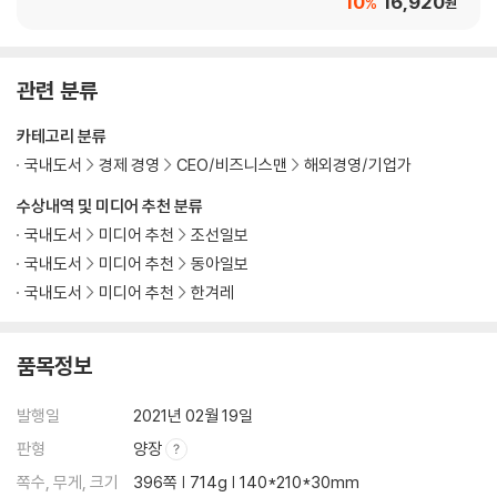
10
16,920
%
원
관련 분류
카테고리 분류
국내도서
경제 경영
CEO/비즈니스맨
해외경영/기업가
수상내역 및 미디어 추천 분류
국내도서
미디어 추천
조선일보
국내도서
미디어 추천
동아일보
국내도서
미디어 추천
한겨레
품목정보
발행일
2021년 02월 19일
판형
양장
쪽수, 무게, 크기
396쪽 | 714g | 140*210*30mm