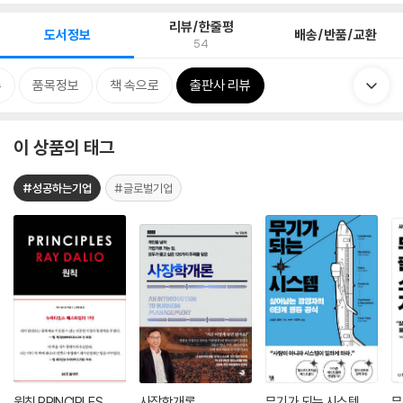
리뷰/한줄평
도서정보
배송/반품/교환
54
류
품목정보
책 속으로
출판사 리뷰
이 상품의 태그
#성공하는기업
#글로벌기업
원칙 PRINCIPLES
사장학개론
무기가 되는 시스템
무