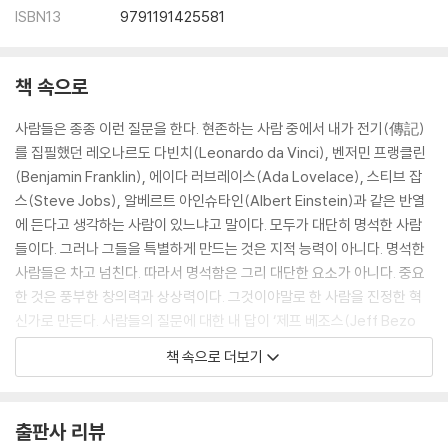
ISBN13
9791191425581
책 속으로
사람들은 종종 이런 질문을 한다. 현존하는 사람 중에서 내가 전기(傳記)
를 집필했던 레오나르도 다빈치(Leonardo da Vinci), 벤저민 프랭클린
(Benjamin Franklin), 에이다 러브레이스(Ada Lovelace), 스티브 잡
스(Steve Jobs), 알베르트 아인슈타인(Albert Einstein)과 같은 반열
에 든다고 생각하는 사람이 있느냐고 말이다. 모두가 대단히 명석한 사람
들이다. 그러나 그들을 특별하게 만드는 것은 지적 능력이 아니다. 명석한
사람들은 차고 넘친다. 따라서 명석함은 그리 대단한 요소가 아니다. 중요
한 것은 풍부한 창의력과 상상력이다. 그것이야말로 한 사람을 진정한 혁
신가로 만든다. 사람들의 질문에 대한 내 답이 ‘제프 베조스(Jeff Bezo
s)’인 이유가 여기에 있다.
책 속으로 더보기
--- p.8
1999년 말 나는 〈타임〉의 편집자였고 우리는 세계적으로 유명한 리더도
출판사 리뷰
정치인도 아닌 베조스를 그해의 인물로 선정하겠다는 다소 파격적인 결정