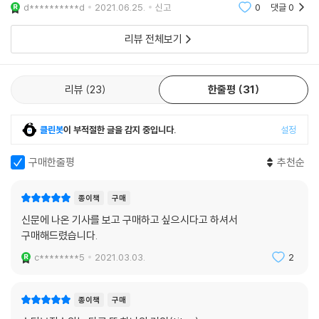
랫폼을 만들고 있습니다. 수천의 사람들로 하여금 그것이 없었더라면 실현
는게 좋을 것이다 우선 책이 읽기가 굉장히 편하고 전달하고자 하는 바가
시간을 갖습니다.”
d**********d
2021.06.25.
신고
0
댓글
0
아주 적
불가능하거나 비현실적이었을 일들을 대담하게 실험하고 이룰 수 있게 하
④ 큰 결정에 초점을 맞춘다
는 플랫폼이죠. 이런 혁신적인 대규모 플랫폼은 무언가를 얻는 사람이 있
리뷰 전체보기
“고위 임원은 어떤 일을 하고 보수를 받을까요? 임원은 질 높은 소수의 결
으면 잃는 사람도 생기는 제로섬이 아니기에 개발자, 기업가, 고객, 작가,
정을 하는 대가로 보수를 받습니다. 임원의 일은 매일 수천 가지를 결정하
독자 모두에게 윈-윈인 상황을 만들면서 엄청난 가치를 창출합니다.
는 것이 아닙니다.”
--- p.263
리뷰
23
한줄평
31
⑤ 적절한 사람을 고용한다
“우리는 중요한 것, 우리 고객들에게 의미 있는 것, 손주들에게 말해줄 수
제프, 둘째 날에는 어떻게 되는 건가요?”
있을 만한 것을 만들기 위해 일하고 있습니다. 그런 일들이 쉬울 리 있겠습
클린봇
이 부적절한 글을 감지 중입니다.
설정
가장 최근에 있었던 전체 회의에서 제가 받은 질문입니다. 수십 년 동안 저
니까? 아마존은 직원들이 헌신적이라는 엄청난 행운을 누리고 있습니다.
는 ‘오늘은 첫날’이라고 상기시켜왔습니다. 제가 일하는 아마존 건물의 이
아마존을 만들어나가는 것은 그들의 희생과 열정입니다.”
구매한줄평
추천순
름은 데이원(Day 1, 첫날)입니다. 건물을 옮길 때 그 이름도 가져왔죠. 저
는 이 주제에 대해 생각하며 시간을 보냅니다.
“베조스의 인생 스토리와 글을 살펴보면 무엇이 그를 움직이게 하는지 엿
종이책
구매
“둘째 날은 정체입니다. 무관심이 그 뒤를 따르고, 그다음으론 극심하고 고
볼 수 있다”는 월터 아이작슨의 말처럼, 이 책을 통해 우리는 베조스를 움
신문에 나온 기사를 보고 구매하고 싶으시다고 하셔서
통스러운 쇠퇴가 이어지죠. 그 뒤를 따르는 것은 죽음입니다. 이것이 항상
직여온 동력과 그가 써나갈 역사를 미리 볼 수 있을 것이다.
구매해드렸습니다.
첫날이어야 하는 이유입니다.”
분명히 말씀드리지만, 이런 종류의 쇠퇴는 극히 느린 속도로 일어납니다.
c********5
2021.03.03.
2
잘 자리 잡은 기성 기업이라면 수십 년에 걸쳐서 둘째 날을 겪을 수도 있지
만 어쨌든 최종적으로는 종말을 맞이하게 되죠.
종이책
구매
제 관심은 “둘째 날을 어떻게 막아낼 것인가?”라는 질문에 있습니다. 그렇