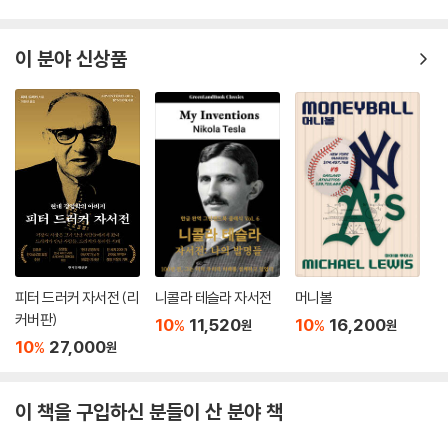
이 분야 신상품
피터 드러커 자서전 (리
니콜라 테슬라 자서전
머니볼
커버판)
10
11,520
10
16,200
%
%
원
원
10
27,000
%
원
이 책을 구입하신 분들이 산 분야 책