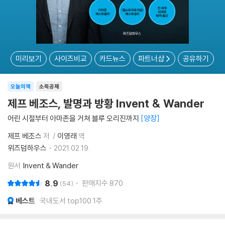
미리보기
사이즈비교
카드뉴스
파트너샵
공유하기
오늘의책
소득공제
제프 베조스, 발명과 방황 Invent & Wander
어린 시절부터 아마존을 거쳐 블루 오리진까지
양장
제프 베조스
저
이영래
역
위즈덤하우스
2021.02.19.
원서
Invent & Wander
8.9
판매지수
870
54
베스트
국내도서 top100 1주