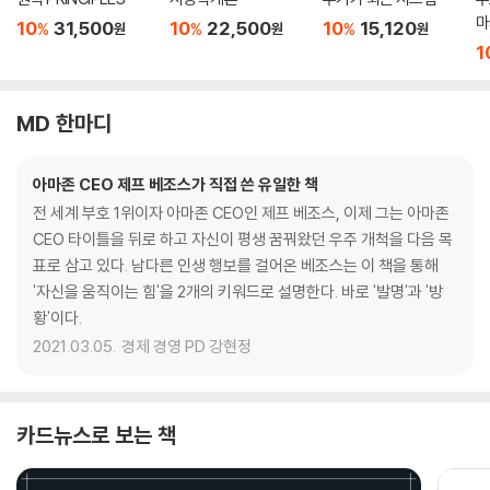
마
10
31,500
10
22,500
10
15,120
%
%
%
원
원
원
1
MD 한마디
아마존 CEO 제프 베조스가 직접 쓴 유일한 책
전 세계 부호 1위이자 아마존 CEO인 제프 베조스, 이제 그는 아마존
CEO 타이틀을 뒤로 하고 자신이 평생 꿈꿔왔던 우주 개척을 다음 목
표로 삼고 있다. 남다른 인생 행보를 걸어온 베조스는 이 책을 통해
'자신을 움직이는 힘'을 2개의 키워드로 설명한다. 바로 '발명'과 '방
황'이다.
2021.03.05.
경제 경영 PD 강현정
카드뉴스로 보는 책