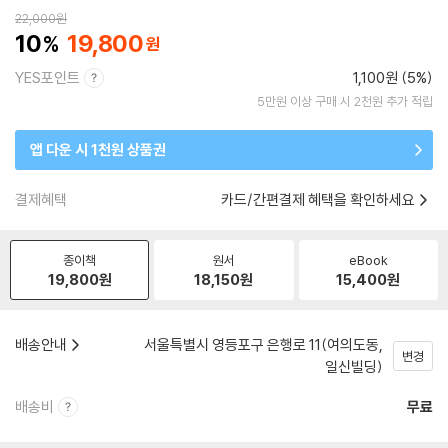
22,000
원
10
19,800
YES포인트
1,100원 (5%)
5만원 이상 구매 시 2천원 추가 적립
앱 다운 시 1천원 상품권
결제혜택
카드/간편결제 혜택을 확인하세요
종이책
원서
eBook
19,800
원
18,150
원
15,400
원
배송안내
서울특별시 영등포구 은행로 11(여의도동,
변경
일신빌딩)
배송비
무료