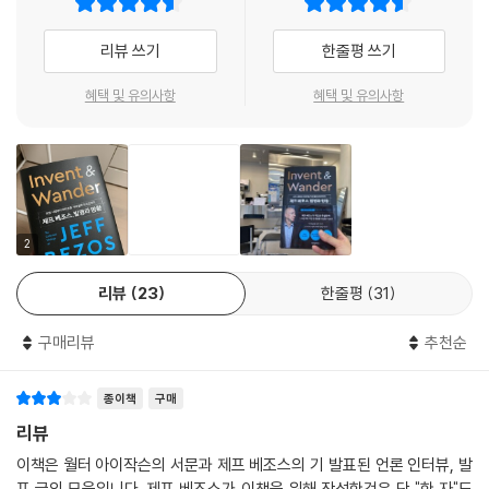
들입니다. 이럴 때는 다시 일어나 도전해야 합니다. 좌절을 겪을 때마다 다
선정돼 발표한 고별사 역시 우주에 대한 것이었다.
시 일어나 도전하는 겁니다. 기지를 발휘해야 합니다. 자립심을 발휘해야
“우주, 그 마지막 개척지에서 만납시다!”
리뷰 쓰기
한줄평 쓰기
합니다. 틀에서 벗어나 자신만의 독창적인 방법을 발명해야 합니다. 아마
그렇다면 그는 우주에서 컴퓨터로 언제 관심을 돌렸을까? 그건 그가 물리
존에는 이렇게 해야만 했던 수많은 사례가 있습니다. 우리는 수많은 실패
학을 전공하기 위해 프린스턴 대학에 진학했지만 그쪽에는 소질이 없다는
혜택 및 유의사항
혜택 및 유의사항
를 겪었고, 저는 아마존이 실패하기에 딱 좋은 곳이라고 생각합니다. 우리
자신의 한계를 깨닫고, 전기공학과 컴퓨터공학으로 전공을 바꾸게 되면서
는 실패를 아주 잘합니다. 엄청난 연습을 해왔으니까요.
부터였다. 그리고 컴퓨터공학 공부는 결국 인터넷에 대한 관심으로 이어
--- p.64~65
져, ‘세상 모든 것을 파는’ 아마존이라는 기업을 만드는 것으로 연결되었다.
《제프 베조스, 발명과 방황》에서는 고등학생 미혼모의 아들로 태어나 텍
우리가 아마존에서 하는 대부분의 발명은 다음의 과정을 통해 이루어집니
사스 목장에서 방학을 보내던 어린 시절부터 아마존과 블루 오리진의 설립
다. 우선 누군가가 아이디어를 내면 다른 사람들이 그 아이디어를 발전시
이야기 등 우리가 몰랐던 제프 베조스의 과거를 그의 목소리로 직접 들을
2
킵니다. 여기에 또 다른 사람들이 그것이 효과가 없을 이유를 대며 반대하
수 있다. 또 지금까지 어떤 생각과 목표를 가지고 아마존을 경영해왔는지,
면 우리는 이런 반대 이유를 해결합니다. 대단히 재미있는 과정이죠. 우리
리뷰
23
한줄평
31
그 철학과 원칙은 무엇인지, 블루 오리진을 설립한 이유와 우주로 가는 목
는 고객들을 위한 보상 프로그램으론 어떤 것이 있을까에 대해 늘 의문을
적은 무엇인지도 살펴볼 수 있다.
품고 있었습니다. 그러던 중 한 소프트웨어 엔지니어가 아이디어를 내놓았
구매리뷰
추천순
죠. 고객들에게 빠른 무료 배송 서비스를 무제한으로 제공하면 어떻겠냐는
★★★★★ 아마존, 〈월스트리트저널〉 베스트셀러
아이디어였습니다.
종이책
구매
★★★★★ 전 세계 18개국 번역 출간
재무팀은 그 아이디어를 모델링했고, 결과는 참담했습니다. 배송 비용이
리뷰
너무 많이 들었던 것이죠. 하지만 고객들은 무료 배송을 좋아합니다.
제프 베조스의 가장 중요한 두 가지 가치, ‘발명과 방황’
이책은 월터 아이작슨의 서문과 제프 베조스의 기 발표된 언론 인터뷰, 발
마음과 직관을 이용해야 합니다. 위험을 감수해야 합니다. 본능을 믿어야
표 글의 모음입니다. 제프 베조스가 이책을 위해 작성한것은 단 "한 자"도