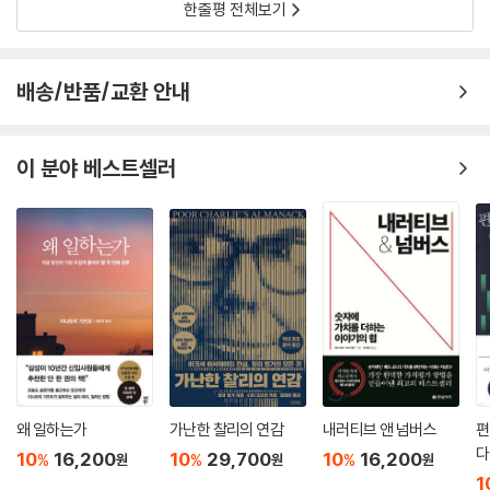
한줄평 전체보기
데 있어 그것들을 적용할 것이라 믿어주십시오.
--- p.391
배송/반품/교환 안내
이 분야 베스트셀러
왜 일하는가
가난한 찰리의 연감
내러티브 앤 넘버스
편
다
10
16,200
10
29,700
10
16,200
%
%
%
원
원
원
1