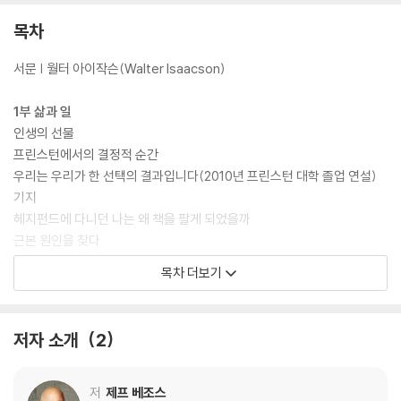
목차
서문 | 월터 아이작슨(Walter Isaacson)
1부 삶과 일
인생의 선물
프린스턴에서의 결정적 순간
우리는 우리가 한 선택의 결과입니다(2010년 프린스턴 대학 졸업 연설)
기지
헤지펀드에 다니던 나는 왜 책을 팔게 되었을까
근본 원인을 찾다
부의 창출
목차 더보기
프라임이라는 아이디어
3년 앞을 내다보다
아마존 웹서비스라는 아이디어는 어디에서 비롯되었나
저자 소개
2
알렉사, AI, 머신러닝
오프라인 매장과 홀푸드
〈워싱턴 포스트〉의 인수
저
제프 베조스