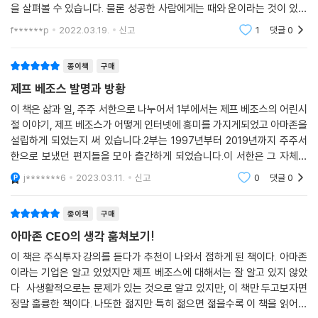
《제프 베조스, 발명과 방황》의 서문은 《스티브 잡스》 《레오나르도 다빈
을 살펴볼 수 있습니다. 물론 성공한 사람에게는 때와 운이라는 것이 있어
치》 등으로 유명한 세계적인 전기 전문 작가 월터 아이작슨이 썼다. 서문에
서, 이 책을 읽는다고 독자가 성공할 수는 없겠지만, 그 속에서의 고민과 해
우리는 어떤 일이 있어도 항상 고객에게 초점을 맞출 것입니다.
f******p
2022.03.19.
신고
1
댓글
0
서 아이작슨은 제프 베조스를 스티브 잡스, 레오나르도 다빈치, 알베르트
결방법 들을 보면
우리는 단기적 이윤이나 월스트리트의 반응에 좌우되지 않고 항상 장기적
아인슈타인 같은 혁신가로 보고, 베조스가 가진 인문학·기술·비즈니스에
인 시장주도자의 시각에서 투자 결정을 내릴 것입니다.
종이책
구매
대한 열정이 우리 시대의 가장 성공적이고 영향력 있는 혁신가로 만든 배
우리는 우리의 프로그램과 투자의 효과를 꾸준히 측정 및 분석해 허용 기
경이라고 분석했다. 그리고 그는 자신이 분석한 베조스의 성공 원칙을 5가
제프 베조스 발명과 방황
준에 못 미치는 수익을 내는 프로그램들은 폐기하고, 가장 좋은 효과를 내
지로 정리한다.
이 책은 삶과 일, 주주 서한으로 나누어서 1부에서는 제프 베조스의 어린시
는 프로그램들에 대한 투자는 강화할 것입니다. 우리는 우리의 성공과 실
절 이야기, 제프 베조스가 어떻게 인터넷에 흥미를 가지게되었고 아마존을
패로부터 계속 배워나갈 것입니다.
① 장기적 관점으로 집중한다
설립하게 되었는지 써 있습니다.2부는 1997년부터 2019년까지 주주서
시장주도자로서 우위를 얻을 가능성이 충분할 때는 소심한 투자가 아닌 대
“우리는 단기적인 이윤이나 월스트리트의 반응에 좌우되지 않고 항상 장
한으로 보냈던 편지들을 모아 츨간하게 되었습니다.이 서한은 그 자체로
담한 투자를 결정할 것입니다. 성공하는 투자도 있고 그렇지 못한 투자도
기적인 시장 주도자의 시각에서 투자 결정을 내릴 것입니다.”
기업과 개인에게 혁신의 통찰을 주었시 때문레 책이나 강의에서 임용되고
j*******6
2023.03.11.
신고
0
댓글
0
있을 테지만, 어떤 경우에서든 우리는 또 다른 귀중한 교훈을 얻을 것입니
강의자료로도 사용되
② 집요하고 열정적으로 고객에 초점을 맞춘다
다.
“우리 회사의 핵심은 경쟁 집착이 아닌 고객 집착입니다. 고객중심적인 것
종이책
구매
--- p.169
의 장점은 고객이 결코 만족을 모른다는 데 있죠. 고객은 언제나 더 많은 것
아마존 CEO의 생각 훔쳐보기!
을 바라고, 그렇게 함으로써 우리를 다그칩니다.”
발명은 다양한 형태와 다양한 규모를 띱니다. 급진적이고 변혁적인 발명은
③ 파워포인트와 슬라이드 프레젠테이션을 피한다
이 책은 주식투자 강의를 듣다가 추천이 나와서 접하게 된 책이다. 아마존
사람들에게 자신들의 창의력을 펼칠 힘, 꿈을 펼칠 힘을 선사하곤 합니다.
이라는 기업은 알고 있었지만 제프 베조스에 대해서는 잘 알고 있지 않았
“아마존에서는 파워포인트(혹은 기타 다른 슬라이드 중심의) 프레젠테이
아마존 웹서비스, 풀필먼트 바이 아마존, KDP를 통해 진행되고 있는 일의
다 사생활적으로는 문제가 있는 것으로 알고 있지만, 이 책만 두고보자면
션을 하지 않습니다. 대신 우리는 서사적 구조를 가진 여섯 페이지짜리 글
대부분이 그렇죠. 이 서비스들을 바탕으로 우리는 강력한 셀프 서비스 플
정말 훌륭한 책이다. 나또한 젊지만 특히 젊으면 젊을수록 이 책을 읽어보
을 작성하죠. 그리고 매 회의 시작 때마다 조용히 그 글을 읽는 일종의 자습