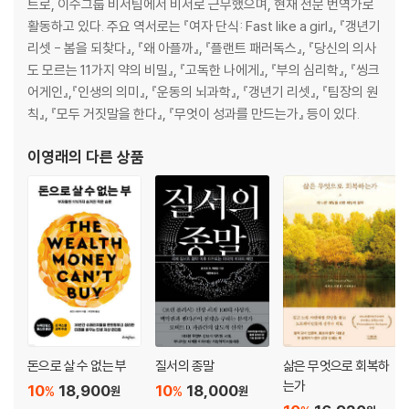
트로, 이수그룹 비서팀에서 비서로 근무했으며, 현재 전문 번역가로
재무에 대한 생각(2004)
활동하고 있다. 주요 역서로는 『여자 단식: Fast like a girl』, 『갱년기
의사결정(2005)
리셋 - 봄을 되찾다』, 『왜 아플까』, 『플랜트 패러독스』, 『당신의 의사
새로운 사업의 성장(2006)
도 모르는 11가지 약의 비밀』, 『고독한 나에게』, 『부의 심리학』, 『씽크
선교사로 이루어진 팀(2007)
어게인』,『인생의 의미』, 『운동의 뇌과학』, 『갱년기 리셋』, 『팀장의 원
고객에서부터 거꾸로 생각하기(2008)
칙』, 『모두 거짓말을 한다』, 『무엇이 성과를 만드는가』 등이 있다.
목표 설정(2009)
근원적인 도구(2010)
이영래
의 다른 상품
발명의 힘(2011)
내부로부터의 주도(2012)
“세상에”(2013)
세 가지 중요한 아이디어(2014)
큰 성공은 실패한 수많은 실험을 만회합니다(2015)
둘째 날(2016)
기준이 높은 문화의 구축(2017)
직관, 호기심, 그리고 방황의 힘(2018)
계속적인 규모 확장(2019)
돈으로 살 수 없는 부
질서의 종말
삶은 무엇으로 회복하
는가
10
18,900
10
18,000
자료 출처
%
%
원
원