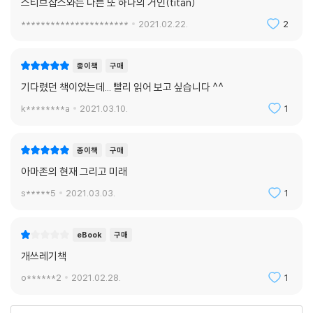
스티브잡스와는 다른 또 하나의 거인(titan)
게 하려면 어떤 기법과 전략이 필요할까요? 어떻게 하면 크게 성장한 조직
내에서도 첫날의 활기를 유지할 수 있을까요?
**********************
2021.02.22.
2
--- p.334~335
종이책
구매
사업에서는 언제 어느 방향으로 가는 것이 효율적인지 확연히 드러나는 때
기다렸던 책이었는데... 빨리 읽어 보고 싶습니다 ^^
가 간혹 있고(실은 꽤 있죠), 그럴 땐 그에 맞춰 계획을 세우고 실행해야 효
율을 높일 수 있습니다. 사업에서의 방황은 효율과 거리가 멉니다. 하지만
k********a
2021.03.10.
1
이때의 방황은 그저 닥치는 대로 아무것이나 하는 방황이 아닌, 분명 어떤
방향을 향해 나아가는 방황입니다. 예감, 직감, 직관, 호기심, 그리고 길을
종이책
구매
찾기 위해 조금 혼란을 겪고 돌아서 간다 해도 고객이 만족한다면 충분히
아마존의 현재 그리고 미래
가치 있는 일이란 확신이 이끄는 방황이죠. 방황은 효율과 꼭 함께해야 하
는 균형추와 같아서 우리는 이 둘 모두를 필요로 합니다. 위대한 발견, ‘비
s*****5
2021.03.03.
1
선형적인’ 발견은 방황을 바탕으로 이뤄질 가능성이 극히 높습니다.
--- p.368
eBook
구매
개쓰레기책
현 코로나19 상황에서 제 시간과 생각의 대부분은 아마존이 과연 어떤 도
움을 줄 수 있을까에 집중되어 있습니다. 이 상황을 헤쳐 나가는 과정에서
o******2
2021.02.28.
1
우리 아마존 가족이 보여준 투지와 독창성에 깊은 감사의 마음을 전합니
다. 지금 직면한 위기에서 우리가 통찰력과 교훈을 얻고, 미래로 나아가는