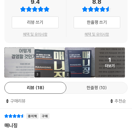
9.4
8.8
헤럴드 제닌은 누구인가?
미국에서 위대한 경영자의 예를 들 때 관용구처럼 쓰는 표현이 있다.
“포드의 리 아이어코카, GE의 잭 웰치, 그리고 ITT의 해럴드 제닌.”이다.
리뷰 쓰기
한줄평 쓰기
다른 수식어가 필요 없는 사람들이 있다. 헤럴드 제닌 역시 마찬가지다. 우
혜택 및 유의사항
혜택 및 유의사항
리에게는 생소한 이름인 해럴드 제닌(Harold Geneen, 1910~1997)은,
1960~70년대 미국 경영계에 일대 파란을 일으킨 장본인으로 부실기업
이던 ITT를 세계적 복합기업으로 만든 경영의 대가이다. 당시 미국 경영계
1
는 제닌 이전과 제닌 이후로 양분되었다.
더보기
헤럴드 제닌은 ITT의 CEO가 되기 전 레이시언이라는 회사의 부사장으로
3
2
재직하며 업계의 주목을 끌기 시작했다. 1959년 제닌이 레이시언을 떠나
리뷰
18
한줄평
10
자 레이시언의 주가는 급락했고 대신 ITT의 주식은 날개 돋친 듯 팔렸다.
미국 증권가에서는 레이시언이나 ITT보다 해럴드 제닌의 행보를 더욱 중
구매리뷰
추천순
요한 정보로 다루었다. 헤럴드 제닌은 마치 CEO를 하기 위해 태어난 사람
인 양 ITT의 수장이 되자마자 성과를 올리기 시작했다. 그가 재임한 17년
종이책
구매
동안 에이비스렌터카, 쉐라톤호텔, 하트퍼드보험회사를 비롯하여 80개국
350여 개의 회사를 인수합병하였고 38만 명의 직원을 고용했으며, 58분
매니징
기 연속 이익률 증가라는 전대미문의 업적을 쌓았다. 해럴드 제닌이 ITT