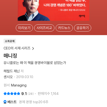
미리보기
사이즈비교
카드뉴스
공유하기
소득공제
CEO의 서재 시리즈
매니징
유니클로는 왜 이 책을 경영바이블로 삼았는가
헤럴드 제닌
저
센시오
2019.03.10.
원서
Managing
9.1
판매지수
1,164
28
베스트
경제 경영 top20 6주