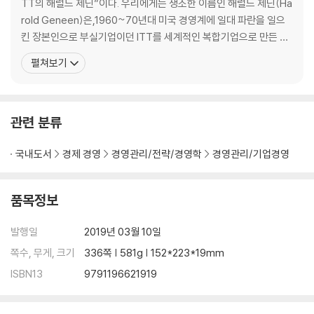
TT의 해럴드 제닌”이다. 우리에게는 생소한 이름인 해럴드 제닌(Ha
rold Geneen)은,1960~70년대 미국 경영계에 일대 파란을 일으
킨 장본인으로 부실기업이던 ITT를 세계적인 복합기업으로 만든 경
영의 대가이다. 취임하여 58분기 연속 전년대비 수익증가라는 미국
펼쳐보기
기업 역사상 전대미문의 실적을 달성하였다. 17년간 에이비스렌터
카, 쉐라톤호텔, 하트퍼드보험회사를 비롯하여 80개국 350여 개의
회사를 인수·합병하였으며, 37만 5천
관련 분류
국내도서
경제 경영
경영관리/전략/경영학
경영관리/기업경영
품목정보
발행일
2019년 03월 10일
쪽수, 무게, 크기
336쪽 | 581g | 152*223*19mm
ISBN13
9791196621919