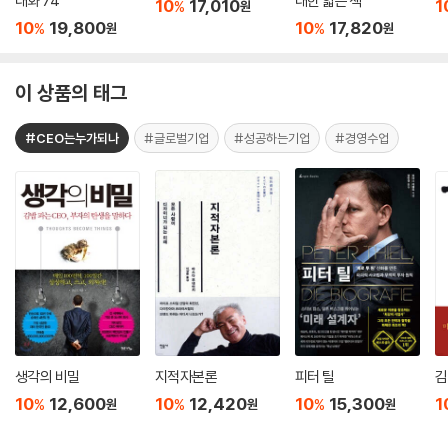
대화 74
대한 얇은 책
10
17,010
1
%
원
10
19,800
10
17,820
%
%
원
원
이 상품의 태그
#CEO는누가되나
#글로벌기업
#성공하는기업
#경영수업
생각의 비밀
지적자본론
피터 틸
김
10
12,600
10
12,420
10
15,300
1
%
%
%
원
원
원