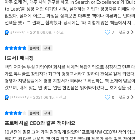
아주 오래 전, 매주 사례 연구를 하고 'in Search of Excellence'와 'Built
취임 초기 7억 달러였던 매출은 220억 달러로 솟구쳤다. 당시 ITT 주식은
to Last'를 성경 처럼 여기던 시절, 실패하는 기업과 경영자를 이해할 수
“금고(lockbox) 주식”이라고 불렀다. 주주들이 우리의 주식을 금고에 보
없었다. 실패에 이르는 과정을 살펴보면 대부분 책이나 이론과는 반대의
관하면 두 번 다시 쳐다볼 필요가 없다는 뜻이었다. 제닌이 은퇴하던 해 IT
선택을 했고 그 결과는 참혹했다. 당시에는 "왜 이렇게 많은 책들에서 지시
T는 포춘 500대 기업 가운데 최상단에 랭크되었다.
하는 바와 같이 경영을 하지 않는가?", " 이론을 차분히 이행하는 것이 그
s*****n
2019.06.08.
신고
7
댓글
0
리 어려운 것
국내 최초로 소개하는 해럴드 제닌의 경영 노하우
종이책
구매
이 책 『매니징』은 아직까지 국내에 소개된 적이 없는 경영의 대가 해럴드
[도서] 매니징
제닌이 직접 자신의 경영 노하우를 밝히고 있는 자서전적 경영서적이다.
제닌은 이 책에서 철저히 이론을 부정하고 있으며 경영이란 과학이나 통계
책의 저자는 부실 기업이던 회사를 세계적 복합기업으로 성장하고 만든 대
가로 유니클로 창업자가 최고의 경영교서라고 칭하여 관심을 갖게 되었다.
가 아니라 오히려 예술과 흡사하다고 밝힌다. 따라서 학교에서 배울 수 있
경영자 지망생들에게 경영 지침서가 되리라고 확신하는 책 소개에 믿음이
는 것도 아니고 또한 가르칠 수 있는 것도 아니며, 그래서 뜻을 품은 사람이
갔으며, 내게 맞든 안 맞든 일단 한번쯤은 읽어봐야겠다는 호기심을 갖게
현장의 경험 속에서 스스로 배워야 한다고 주장한다. 그게 경영의 본질이
되었다. 이런 경영에 관련된 책들의 주요 공통점은 항상 틀에 박힌 사고방
라는 것이 그의 생각이다.
l*******v
2021.06.15.
신고
0
댓글
0
식을 벗어나 새
물론 이론을 거부한 제닌이지만 그에게도 단 하나의 이론적 토대는 있었
종이책
구매
다. 세 문장으로 이루어진 내용으로, 동네 옷가게 사장 야나이 다다시를 진
프로페셔널 CEO와 같은 책이네요
정한 경영자로 거듭나게 만든 글이다.
10년전에 밑줄 그어 가며 감명깊게 읽었던 ' 프로페셔널 CEO'란 책의 업그
레이드 된 다른 내용의 책 인줄 알고 구입했는데 제목만 바뀐 같은 책이였