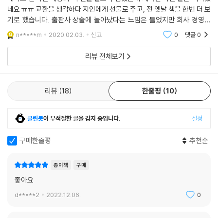
[제닌의 세 문장 경영 강좌]
네요 ㅠㅠ 교환을 생각하다 지인에게 선물로 주고, 전 옛날 책을 한번 더 보
책은 첫 페이지부터 읽어나간다.
기로 했습니다. 출판사 상술에 놀아났다는 느낌은 들었지만 회사 경영에
그러나 사업 운영은 반대로 한다.
많은 가르침을 준 좋은 책이라 중요 내용은 다시 필사하고 싶어 지네요
n*****m
2020.02.03.
신고
0
댓글
0
즉 끝에서부터 시작한 다음 최종 목적지에 이르기 위해 필요한 일을 하나
도 남김없이 처리한다.
리뷰 전체보기
실제로 제닌은 ITT에 취임한 직후 “매년 수익을 10%~15%씩 성장 시키
겠다.”고 목표를 설정했고 14.5년 동안 목표를 달성했으며 5년마다 매출
리뷰
18
한줄평
10
액을 2배로 불렸다.
클린봇
이 부적절한 글을 감지 중입니다.
설정
그런데 이 세 문장을 자세히 들여다보면 이 이론이 가지고 있는 함의를 발
견할 수 있다. 목표 달성을 방해하는 수많은 문제들이 기업 내부에 잠재되
구매한줄평
추천순
어 있다는 것이 그의 생각이었다. 목표는 누구나 설정할 수 있지만 문제는
이 목표 달성을 방해하는 장애물을 제거하는 것이 중요하다는 점이다. 만
종이책
구매
일 이러한 문제들이 해결된다면 성과는 자연스럽게 달성될 것이다. 이걸
해결하는 게 경영자라고 제닌은 말한다. 그리고 본인 스스로 ITT의 산적한
좋아요
문제들을 어떻게 해결했는지 사례를 들어 설명한다. 이 책의 진가는 이 과
d*****2
2022.12.06.
0
정에서 드러나는 그의 통찰력과 해결 방식들이다.