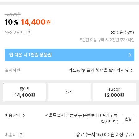
16,000
원
10
14,400
YES포인트
800원 (5%)
5만원 이상 구매 시 2천원 추가 적립
앱 다운 시 1천원 상품권
결제혜택
카드/간편결제 혜택을 확인하세요
종이책
eBook
원서
14,400
원
12,800
원
배송안내
서울특별시 영등포구 은행로 11(여의도동,
변경
일신빌딩)
배송비
유료
(도서 15,000원 이상 무료)