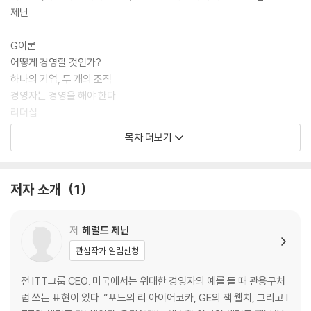
제닌
G이론
어떻게 경영할 것인가?
하나의 기업, 두 개의 조직
경영자는 경영을 해야 한다
리더십
경영자의 책상
목차 더보기
교만에 빠진 경영자
숫자
M&A와 성장
저자 소개
1
기업가 정신
이사회
한 가지 걱정스러운 점
저
헤럴드 제닌
맺음말
관심작가 알림신청
후기: 베일에 싸인 경영자, 제닌 _앨빈 모스코우
전 ITT그룹 CEO. 미국에서는 위대한 경영자의 예를 들 때 관용구처
럼 쓰는 표현이 있다. “포드의 리 아이어코카, GE의 잭 웰치, 그리고 I