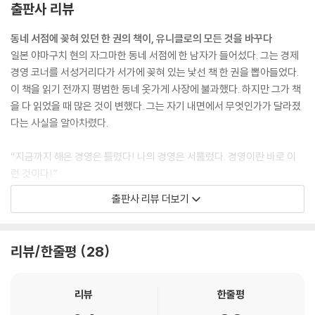
출판사 리뷰
동네 서점에 꽂혀 있던 한 권의 책이, 유니클로의 모든 것을 바꾸다
일본 야마구치 현의 자그마한 동네 서점에 한 남자가 들어섰다. 그는 경제
경영 코너를 서성거리다가 서가에 꽂혀 있는 낯선 책 한 권을 뽑아들었다.
이 책을 읽기 전까지 평범한 동네 옷가게 사장에 불과했다. 하지만 그가 책
을 다 읽었을 때 많은 것이 변했다. 그는 자기 내면에서 무엇인가가 달라졌
다는 사실을 알아차렸다.
“지금까지 해온 경영은 틀렸다! 나의 경영은 서툴렀다. 경영이란 바로 이
런 것이다!”
출판사 리뷰 더보기
당시 야나이 다다시는 동네 옷가게 사장에 불과했다. 그러나 우연히 집어
든 책을 읽고 나서 그의 인생은 180도 바뀌었다. 곧 회사명을 ‘패스트리테
일링’으로 변경하고 유니클로 제국을 건설하기 시작했다.
리뷰/한줄평
28
야나이 다다시에게 경영의 진수를 가르쳐준 책이 해럴드 제닌의 『매니징
Managing』이다.
리뷰
한줄평