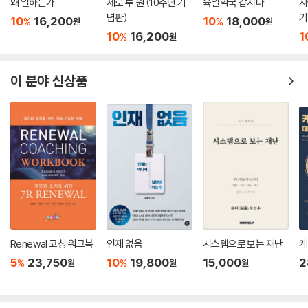
왜 일하는가
제로 투 원 (10주년 기
육일약국 갑시다
사
늘하게 만든다. 그러나 이 책은 왠지 모르게 따뜻하다. 경영은 사람 사이에
념판)
기
10
16,200
10
18,000
서 벌어지는 인간적인 그 무엇이기 때문이다. 제닌은 얼음과 불을 함께 지
%
%
원
원
10
16,200
1
%
닌 독특한 경영자이다. 여러분은 이 책에서 그의 뜨거운 면과 차가운 면을
원
모두 경험하게 될 것이다.
이 분야 신상품
유니클로 회장 야나이 다다시가 마음을 열고 이 책의 가르침을 받아들였듯
이 프로페셔널 CEO를 꿈꾸는 이 땅의 모든 경영자와 경영자 지망생들에
게 확고한 경영 지침이 되리라고 확신한다. 제닌 대학에 입학한 것을 환영
한다.
Renewal 코칭 워크북
인재 없음
시스템으로 보는 재난
케
5
23,750
10
19,800
15,000
2
%
%
원
원
원