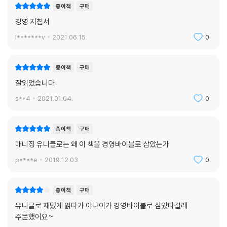
제닌은 이 책에서 아주 많은 이야기를 들려준다. 경영을 한 번도 접해보지
종이책
구매
못한 사람들을 데리고 그 깊고 조용하고 그러나 뜨겁게 땀을 흘리는 기업
경영 지침서
의 심장으로 우리를 안내한다.
l*******v
2021.06.15.
0
그는 세상에서 제일 짧은 문장을 통해 자신의 성과 달성 노하우도 설명해
주고, 기업 조직의 병폐를 어떻게 해결했으며, 개별 사업부를 어떻게 관리
종이책
구매
했는지, 각종 회의를 어떻게 진행했는지 실전 경영의 문제와 해결책도 알
잘읽었습니다
려준다. 때로는 보고서 작성 팁도 짚어주고, 책임자를 직접 대면하는 방식
s**4
2021.01.04.
0
으로 경영할 것을 충고하기도 한다. 리더십에 별표를 치며 기업 경영에서
가장 중요한 요소임을 강조해주기도 하고, 경영자가 자칫 빠지기 쉬운 과
학 경영의 함정에 대해서 설명하며 ‘여러분은 그런 사람이 되지 말라.’고 조
종이책
구매
언하기도 한다. 또한 경영자 최대의 적은 자기 자신이라는 얘기도 들려주
매니징 유니클로는 왜 이 책을 경영바이블로 삼았는가
고, 보고서상의 숫자를 분석하는 방법에 대해서도 친절히 알려준다. M&A
p****e
2019.12.03.
0
를 통해 어떻게 성장했는지도 보여주고 기업가 정신이나 이사회의 역할에
대해서도 조언해준다.
종이책
구매
그러나 이 모든 얘기들은 마치 육면체의 각 면과 같아서 각각의 면은 보여
유니클로 재밌게 읽다가 야나이가 경영바이블로 삼았다길래
주지만 그 육면체 자체는 아니다. 제닌은 이 모든 주제들의 한가운데 있으
주문했어요~
면서도 겉으로 드러나기 어려운 경영의 본질은 기술적인 것이 아니라며 다