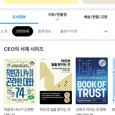
리뷰/한줄평
도서정보
배송/반품/교환
28
 소개
관련분류
품목정보
출판사 리뷰
CEO의 서재 시리즈
직원과 나누기 곤란한
타인과 일을 한다는 것
신뢰가 이끄는 조직에
경