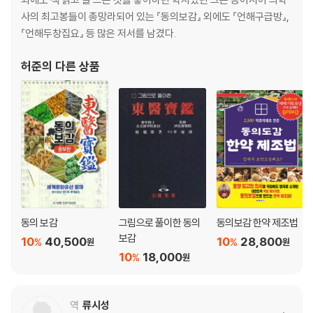
4-2. 귀에 생기는 병들
사의 최고봉들이 총망라되어 있는 『동의보감』 외에도 『언해구급방』,
4-3. 귀에 벌레가 들어갔을 때
『언해두창집요』 등 많은 저서를 남겼다.
5. 코鼻
허준
의 다른 상품
5-1. 코는 폐의 구멍, 신기의 문
5-2. 콧속의 병들
5-3. 딸기코, 그것이 알고 싶다
5-4. 코로 진단하기 혹은 콧병 퇴치법
6. 입과 혀口舌
6-1. 입과 혀 그리고 입술의 모든 것
6-2. 병과 입맛
6-3. 지독한 입냄새와 입안이 헌 것
동의 보감
그림으로 풀이한 동의
동의보감 한약 제조법
6-4. 입술의 병들
보감
10
40,500
10
28,800
%
%
원
원
6-5. 혀의 병들
10
18,000
%
원
6-6. 입에 생긴 황당 사건들
6-7. 입술과 혀의 진단법과 단방들
역
류시성
7. 치아牙齒