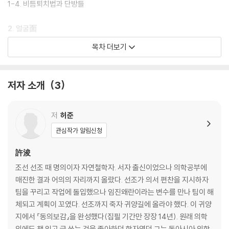
1-4. 비듬퇴치법과 단방들
2. 얼굴面
2-1. 자체 발광의 비밀 : 얼굴은 오장의 표현이다
목차 더보기
2-2. 얼굴이 추위를 견뎌내는 까닭
2-3. 얼굴이 뜨거운 것, 얼굴이 시린 것
2-4. 얼굴 관리법과 단방들
저자 소개
3
3. 눈眼
3-1. 눈, 오장육부가 띄우는 별이 빛나는 곳
저
허준
3-2. 눈병의 세계
관심작가 알림신청
3-3. 시력이 나빠지는 이유
3-4. 눈에 병이 생기는 까닭
許浚
3-5. 독서로 손상된 눈을 관리하는 법
조선 선조 때 명의이자 자연철학자. 서자 출신이었으나 의학공부에
3-6. 눈병에 대처하는 방법
매진한 결과 어의의 자리까지 올랐다. 선조가 의서 편찬을 지시하자
3-7. 눈병을 낫게 하는 단방들
팀을 꾸리고 작업에 돌입했으나 임진왜란이라는 변수를 만나 팀이 해
체되고 계획이 꼬였다. 선조까지 죽자 귀양길에 올라야 했다. 이 귀양
4. 귀耳
지에서 『동의보감』을 완성했다(집필 기간만 장장 14년). 원래 의학
4-1. 귀는 신장의 구멍, 혈기 조화의 바로미터
외에도 책 읽고 글 쓰는 것을 좋아하던 학자였던 그는 동아시아 의학