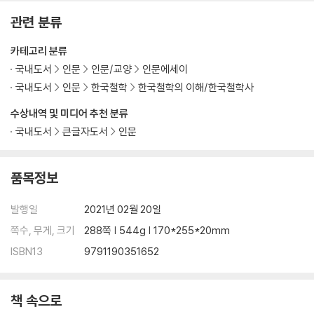
11. 가슴胸
관련 분류
11-1. 가슴, 심장과 비장 사이
11-2. 가슴의 통증들 : 심통과 위완통
카테고리 분류
11-3. 가슴이 답답하거나 아프거나
국내도서
인문
인문/교양
인문에세이
11-4. 감정으로 가슴의 통증을 치료한다
국내도서
인문
한국철학
한국철학의 이해/한국철학사
11-5. 가슴을 편안하게 해주는 단방들
수상내역 및 미디어 추천 분류
12. 젖가슴乳
국내도서
큰글자도서
인문
12-1. 남자는 음경, 여자는 유방이 근본이다
12-2. 출산 후, 젖줄을 확보하라
12-3. 유방에 생기는 질병들
품목정보
12-4. 바윗덩이 같은 근심이 암을 만든다
12-5. 젖가슴을 위한 단방들
발행일
2021년 02월 20일
쪽수, 무게, 크기
288쪽 | 544g | 170*255*20mm
13. 배腹
ISBN13
9791190351652
13-1. 땅을 산 사촌이 없는데도, 배가 아픈 까닭
13-2. 복통의 치료법과 단방들
책 속으로
14. 배꼽臍