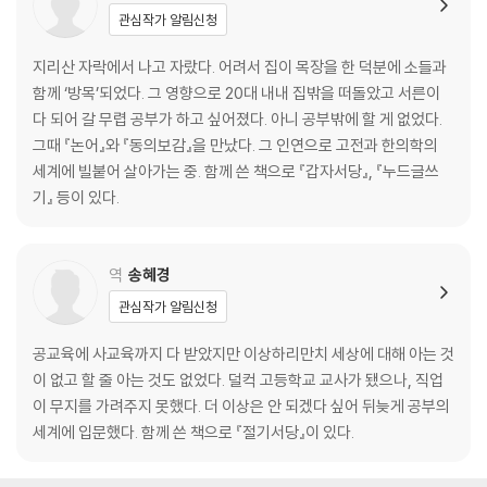
관심작가 알림신청
7-1. 치아는 뼈의 정수다
7-2. 치통의 세계
지리산 자락에서 나고 자랐다. 어려서 집이 목장을 한 덕분에 소들과
7-3. 흔들리고 시큰거리고 벌레 먹고
함께 ‘방목’되었다. 그 영향으로 20대 내내 집밖을 떠돌았고 서른이
7-4. 치아를 튼튼하게!
다 되어 갈 무렵 공부가 하고 싶어졌다. 아니 공부밖에 할 게 없었다.
그때 『논어』와 『동의보감』을 만났다. 그 인연으로 고전과 한의학의
8. 목구멍咽喉
세계에 빌붙어 살아가는 중. 함께 쓴 책으로 『갑자서당』, 『누드글쓰
8-1. 목구멍, 음식물과 숨의 통로
기』 등이 있다.
8-2. 목구멍의 병들
8-3. 목구멍병의 치료
역
송혜경
9. 목頸項
관심작가 알림신청
9-1. 목을 따뜻하게 하라!
9-2. 뻣뻣한 목과 단방들
공교육에 사교육까지 다 받았지만 이상하리만치 세상에 대해 아는 것
이 없고 할 줄 아는 것도 없었다. 덜컥 고등학교 교사가 됐으나, 직업
10. 등背
이 무지를 가려주지 못했다. 더 이상은 안 되겠다 싶어 뒤늦게 공부의
10-1. 등은 정기의 통로다
세계에 입문했다. 함께 쓴 책으로 『절기서당』이 있다.
10-2. 등병은 폐병이다