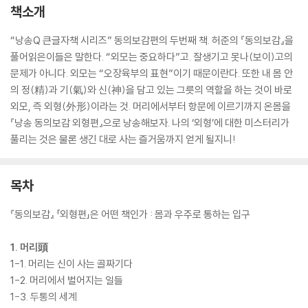
책소개
“낭송Q 큰글자책 시리즈” 동의보감편의 두번째 책. 허준의 『동의보감』을
풀어읽은이들은 말한다. “외모는 중요하다”고. 잘생기고 못나(보이)고의
문제가 아니다. 외모는 “오장육부의 표현”이기 때문이란다. 또한 내 몸 안
의 정(精)과 기(氣)와 신(神)을 담고 있는 그릇의 역할을 하는 것이 바로
외모, 즉 외형(外形)이라는 것. 머리에서부터 항문에 이르기까지 온몸을
『낭송 동의보감 외형편』으로 낭송해보자. 나의 ‘외형’에 대한 미스터리가
풀리는 것은 물론 생긴 대로 사는 즐거움까지 얻게 될지니!
목차
『동의보감』 「외형편」은 어떤 책인가 : 몸과 우주로 통하는 입구
1. 머리頭
1-1. 머리는 신이 사는 골짜기다
1-2. 머리에서 벌어지는 일들
1-3. 두통의 세계