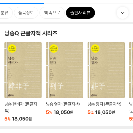
련분류
품목정보
책 속으로
출판사 리뷰
낭송Q 큰글자책 시리즈
낭송 한비자 (큰글자
낭송 열자 (큰글자책)
낭송 장자 (큰글자책)
낭
책)
(
5
18,050
5
18,050
%
%
원
원
5
18,050
5
%
원