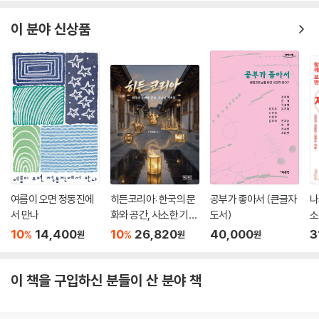
있는 몸에 대한 깊은 오해를 풀어줄 수 있을 거라고 믿는다. 그래서 『동의
23-5. 힘없는 다리, 위증
보감 외형편』을 골랐다. 「외형」은 몸을 탐사하는 데 있어서 아주 훌륭한 입
이 분야 신상품
23-6. 다리에 생기는 온갖 병들과 단방들
구다.
24. 모발毛髮
2. 낭송Q시리즈의 『낭송 동의보감 외형편』은 허준의 『동의보감』과 어떻
24-1. 머리털은 피의 나머지다
게 다른가요?
24-2. 혈기가 털의 상태를 좌우한다
24-. 머리카락, 눈썹, 수염, 콧수염의 모든 것
가장 큰 차이는 분량이다. 『동의보감』은 일단 분량으로 압도하는 책이다.
24-4. 수염과 머리카락이 빠지는 이유
『동의보감』 전체를 번역한 책들만 봐도 기본적으로 2000페이지가 넘는
24-5. 건강한 털을 위하여 : 수양법과 단방들
다. 이 가운데 「외형편」의 분량도 만만치 않다. 반면 『낭송 동의보감 외형
편』은 얇고 가볍다. 심지어 들고 다닐 수 있게 만들었다.^^(서점에서 한 번
25. 생식기前陰
이라도 『동의보감』을 꺼내 들어보신 분들이라면 이 말을 이해하실 거다.)
여름이 오면 정동진에
히든코리아: 한국의 문
공부가 좋아서 (큰글자
나
25-1. 근육의 우두머리, 생식기
그렇다고 해서 『동의보감』의 기획의도를 벗어난 건 아니다.
서 만나
화와 공간, 사소한 기적
도서)
소
25-2. 생식기에 병을 일으키는 통로
들
서
10
14,400
10
26,820
40,000
3
25-3. 산증의 원인에서 치료까지
%
%
원
원
원
허준의 『동의보감』은 ‘누구나 쉽게 읽고 활용할 수 있는 책’이라는 기획의
25-4. 남자의 생식기병
도에서 만들어졌다. 이 의도를 충족시키기 위해 허준은 기존의 의서들과는
25-5. 여자의 생식기병
이 책을 구입하신 분들이 산 분야 책
다른 구성방식을 택했다. 일단 머리가 아픈 사람은 ‘머리’편을 들춰보게 되
25-6. 생식기를 튼튼하게 만드는 체조와 단방들
는데, 여기서 제일 먼저 만나게 되는 것이 ‘머리란 무엇인가’라는 부분이다.
일종의 정의 혹은 발생학적 의미를 다루는 부분이다. 머리가 아파 죽겠는
26. 항문後陰