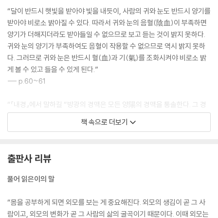
14-1. 몸의 중심은 배꼽이다
“달이 반드시 햇빛을 받아야 빛을 내듯이, 사람의 귀와 눈도 반드시 양기를
14-2. 생명연장의 비밀
받아야 비로소 밝아질 수 있다. 따라서 귀와 눈의 음혈(陰血)이 부족하면
양기가 더해지더라도 받아들일 수 없으므로 보고 듣는 것이 밝지 못하다.
15. 허리腰
귀와 눈의 양기가 부족하여도 음혈이 작용할 수 없으므로 역시 밝지 못하
15-1. 허리는 신장의 거처다
다. 그러므로 귀와 눈은 반드시 혈(血)과 기(氣)를 조화시켜야 비로소 밝
15-2. 요통의 세계
게 볼 수 있고 들을 수 있게 된다.”
15-3. 허리와 등의 통증을 다스리는 방법
--- p.60~61
16. 옆구리脇
“『내경』에서 말하길 “방광의 경맥은 모든 양陽의 경맥을 통솔한다. 그 경
16-1. 옆구리가 간이다
맥은 풍부혈(風府穴 : 머리 뒤쪽에 있는 혈자리)에 이어지므로 풍부혈이
책 속으로 더보기
16-2. 협통의 세계
모든 양의 기를 주관한다”라고 하였다. 그러므로 풍부는 한기가 처음 들어
16-3. 겨드랑이 땀 퇴치법
오는 곳이다. 북쪽 사람들은 모두 털로 목을 감싸고, 남쪽 사람들도 허약할
16-4. 옆구리병의 단방들
때는 비단으로 목을 감싸는데, 속칭 삼각三角이라는 것이 이것이다. 허약
출판사 리뷰
한 사람은 반드시 목덜미를 감싸는 것이 좋다.”
17 피부皮
--- p.114
풀어 읽은이의 말
17-1. 12경락의 직조물, 피부
17-2. 가렵고 울긋불긋한 피부
“몸을 공부하게 되면 외모를 보는 게 중요해진다. 외모의 생김이 곧 그 사
17-3. 뾰루지와 땀띠 그리고 마비
람이고, 외모의 변화가 곧 그 사람의 삶의 굴곡이기 때문이다. 이때 외모는
17-4. 피부를 위한 단방들