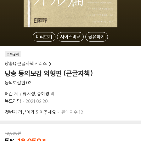
미리보기
사이즈비교
공유하기
소득공제
낭송Q 큰글자책 시리즈
낭송 동의보감 외형편 (큰글자책)
동의보감편 02
허준
저
류시성
송혜경
역
북드라망
2021.02.20.
첫번째 리뷰어가 되어주세요
판매지수
12
19,000
원