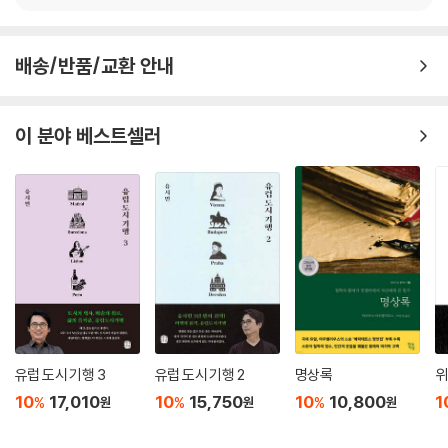
20-4. 상한 근육을 풀어 주는 단방들
몸은 자기에게 주어진 최고의 텍스트다. 그래서 외모에 대한 탐사는 자기
자신을 알아가는 출발점이다. 그런데 우리 시대의 외모 담론은 늘 미추의
21. 뼈骨
배송/반품/교환 안내
경계를 넘지 못한다. 이렇게 되면, 누군가와 말하고 밥 먹고 일 하고 산책하
21-1. 뼈는 골수의 집이다
는 몸은 담론 안으로 들어가지 못한다. 이 말은 일상적인 몸이 사유의 대상
21-2. 뼈로 들어간 한열(寒熱)
에서 제외된다는 의미이기도 하다. 이렇게 되면 몸을 인식하는 방식은 단
21-3. 아프고 상한 뼈 그리고 단방들
이 분야 베스트셀러
한 가지 길밖에 남지 않는다. 잘 생겼거나 못 생겼거나. 못 생겼다고 판단되
면 그 몸은 교정(?)의 프로세스에 진입하게 된다는 것도 우리가 잘 아는 바
22. 팔手
다.
22-1. 팔, 어깨부터 손가락까지
22-2. 열나는 팔다리, 나른한 팔다리
『동의보감 외형편』은 우리의 몸을 미추의 기준으로부터 자유롭게 만들어
22-3. 팔과 어깨에 생기는 병들
준다는 점에서 중요하다. 사실 미추의 기준은 외부에 있다. 천 개의 몸에 한
22-4. 손바닥과 손톱으로 병을 헤아린다
가지 기준을 들이댄다는 것만큼 어리석은 일도 없지 않은가. 그런데 『동의
22-5. 생인손과 손발이 트는 것
보감』은 천 개의 몸을 천 개 그대로 만나게 해준다. 우리의 이목구비와 팔,
다리, 피부 등은 오장육부의 외부적 표현이라는 것. 즉 외부는 내부를 닮았
23. 다리足
고, 또 내부는 외부에 의해 영향 받는다. 안팎의 경계 없는 이 운동이 곧 생
23-1. 허벅지에서 복숭아뼈까지 : 다리의 모든 것
유럽 도시 기행 3
유럽 도시 기행 2
명상록
위
명활동 자체라는 것이 『동의보감』 저변에 깔려 있다. 『동의보감』을 통해 보
23-2. 다리의 한증과 열증 : 한궐과 열궐
10
17,010
10
15,750
10
10,800
1
%
%
%
원
원
원
는 몸은 그만큼 생생하다. 그래서 『동의보감』 읽기는 몸의 생생함을 흔들
23-3. 각기병의 증상과 치료법
어 깨우기 위한 몸짓이다. 우리는 이 몸짓이 성형이 일상이 된 시대가 갖고
23-4. 각기병의 금기사항과 안마법