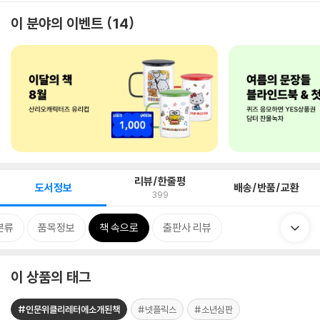
이 분야의 이벤트
14
리뷰/한줄평
도서정보
배송/반품/교환
399
분류
품목정보
책 속으로
출판사 리뷰
이 상품의 태그
#인문위클리레터에소개된책
#넷플릭스
#소년심판