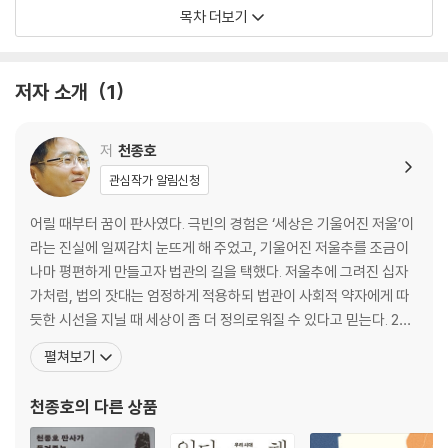
판사님, 삼계탕 드세요 _100
목차 더보기
나는 할 수 있다 나는 잘할 수 있다 _108
판사님 때문에 배고파도 참았어요 _117
‘요즘 애들’이 문제라고? _128
저자 소개
1
재미난 학교? 재*난 학교? _139
함께 나누는 아픔이 되기를 _151
인간을 위한 법과 정의 _162
저
천종호
하나의 문이 닫히면 다른 문이 열린다 _172
관심작가 알림신청
소년법을 다시 생각하며 _181
나가는 글_소년의 인생 여행을 응원합니다 _199
어릴 때부터 꿈이 판사였다. 극빈의 경험은 ‘세상은 기울어진 저울’이
라는 진실에 일찌감치 눈뜨게 해 주었고, 기울어진 저울추를 조금이
나마 평편하게 만들고자 법관의 길을 택했다. 저울추에 그려진 십자
가처럼, 법의 잣대는 엄정하게 적용하되 법관이 사회적 약자에게 따
듯한 시선을 지닐 때 세상이 좀 더 정의로워질 수 있다고 믿는다. 201
2년 2월, 소년부 판사가 된 이후 열악한 비행소년들의 처지에 눈감을
펼쳐보기
수 없어 이들의 대변인을 자처하고 있으며, 그 덕에 ‘소년범들의 대
부’라는 과분한 호칭을 얻기도 했다. 자나 깨나 늘 소년들 생각뿐이라
천종호
의 다른 상품
는 뜻에서 ‘만사소년’, 법정에서 호통을 잘