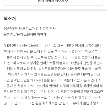
상세 이미지 더보기
책소개
[소년심판]의 모티브가 된 천종호 판사
눈물과 감동의 소년재판 이야기
『내가 만난 소년에 대하여』는 ‘소년범의 대부’ 천종호 판사가 그동안 펴낸
책에서 독자의 공감을 크게 받은 글을 추려 펴낸 특별판이다. 청소년부터
어른까지 쉽게 읽을 수 있도록 문장을 전부 다듬고 내용을 풍성하게 보완
하였으며 따뜻하고 정겨운 일러스트를 덧붙였다. 소년법과 관련한 최근의
논쟁을 비롯해 법과 정의, 법치주의와 공동체에 대한 글도 새롭게 수록했
다. 법정에서는 매서운 호통으로 소년들을 떨게 만들지만 재판이 끝나고
나면 열악한 소년들의 처지에 눈물 흘리고 아이들의 가슴 아픈 사연에 귀
기울여 온 천종호 판사. 그는 거듭 말한다. 비행의 거푸집을 벗기면 삶의 부
조리와 폭력 앞에 아무런 보호막 없이 내던져진 아이들의 유약함이 고스란
히 드러난다고. 세상에는 누구도 겪어서는 안 되는 상황에 놓인 아이들이
많고, 어떤 아이도 그런 환경에 처해서는 안 된다고. 우리가 불안과 냉소의