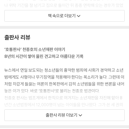
나 위탁 기간을 잘 넘기고 집으로 돌아간 뒤 종종 연락해 오는 경우가 있었
습니다. 갑자기 아파 죽겠는데 아무도 챙겨 줄 사람이 없다고 울면서 전화
책 속으로 더보기
를 하거나, 부모님이 이혼소송을 하려고 하는데 어떻게 하느냐고 묻거나,
오토바이를 타고 가다 교통사고가 났다며 도와달라고 전화를 걸기도 합니
다. 아이들이 판사인 제게 스스럼없이 연락한다는 것은 적어도 비행을 저
출판사 리뷰
지르고 있지 않다는 것을 의미하기에 성가시기는커녕 늘 반갑고 고마울 뿐
입니다.
‘호통판사’ 천종호의 소년재판 이야기
--- 「소년이 여기 있다」 중에서
8년의 시간이 쌓아 올린 견고하고 아름다운 기록
전체 소년범죄 사건 중에서 학교폭력, 살인, 성폭행 등 중범죄 사건이 차지
뉴스에서 연일 보도되는 청소년들의 흉악한 범죄에 사회가 경악하고 소년
하는 비율은 생각과 달리 그렇게 크지 않다는 사실입니다. 이러한 사건보
범에게도 사형이나 무기징역을 적용해야 한다는 목소리가 높다. 그런데 이
다는 소위 ‘생계형’ 범죄 사건이 훨씬 더 많은 편입니다. 제가 소년법정에서
처럼 차갑게 들끓는 여론의 한복판에서 감히 소년범들을 위한 변론을 내어
만난 아이들 중에도 생계형 비행으로 법정에 선 아이들이 압도적으로 많았
놓은 이가 있다. 바로 ‘호통판사’로 불리는 천종호 법관이다.
습니다. 소년범죄 중 가장 큰 비율을 차지하는 것이 물건을 훔치는 ‘절도’인
천종호 판사는 법조계에서 한직으로 여겨지는 소년재판을 자진해 맡아 8
데, 이 중에는 슈퍼에서 과자를 훔친 죄로 법정에 선 아이도 있었지요.
년간 소년법정에서 12,000명이 넘는 아이들을 만나왔다. 그가 쓴 세 권의
--- 「어린 장발장들을 위한 변명」 중에서
책은 소외되고 상처 입은 아이들을 향한 따뜻한 시선과 진심 어린 고백으
출판사 리뷰 더보기
로 커다란 감동과 화제를 낳았다. 『내가 만난 소년에 대하여』는 천종호 판
죄를 지으면 벌을 받는 것은 당연합니다. 소년범이라고 해서 예외가 될 수
사가 펴낸 책에서 특히 독자의 공감을 크게 받은 글을 추려 펴낸 특별판이