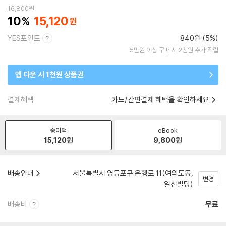
16,800
원
10
15,120
YES포인트
840원 (5%)
5만원 이상 구매 시 2천원 추가 적립
앱 다운 시 1천원 상품권
결제혜택
카드/간편결제 혜택을 확인하세요
종이책
eBook
15,120
원
9,800
원
배송안내
서울특별시 영등포구 은행로 11(여의도동,
변경
일신빌딩)
배송비
무료