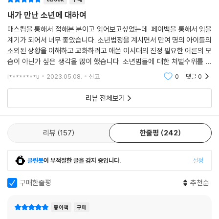
H 같은 피해자를 진정으로 돕는 길은 무엇일까 고민해 본 적 있으신가요?
듯한 돌봄과 적절한 가르침이 아이들을 변하게 만든 것이다.
가해자에 대한 혐오를 내뱉으며 엄벌하라고 청원하고 기사에 댓글을 달기
내가 만난 소년에 대하여
또한 소년 재범률을 낮춘 성과를 보인 도보여행 프로그램인 프랑스 ‘쇠이
만 하면 가해자의 상처가 치유되고 회복될까요? 그렇지 않습니다. 그것만
유’ 활동에 영감을 받아, 2015년부터 ‘2인3각 도보 여행’을 실행하고 있으
매스컴을 통해서 접해본 분이고 읽어보고싶었는데 페이백을 통해서 읽을
으로는 부족합니다.
계기가 되어서 너무 좋았습니다. 소년법정을 계시면서 만여 명의 아이들의
며 만사소년FC, 극기산행, 북콘서트, 자립지원사업 등을 진행하고 있다.
--- 「함께 나누는 아픔이 되기를」 중에서
소외된 상황을 이해하고 교화하려고 애쓴 이시대의 진정 필요한 어른의 모
이를 통해 수많은 소년들이 상처를 치유받고 비뚤어진 성품을 고치고, 부
습이 아닌가 싶은 생각을 많이 했습니다. 소년범들에 대한 처벌수위를 정
모와 사회와의 관계를 회복했다.
프랑스에는 ‘쇠이유’(Seuil)라는, 비행소년을 위한 도보 여행 프로그램이
하는 것도 필요하겠지만, 그 이전에 좋은 여건을 아예 부여받지못한 아이
우리가 불안과 냉소의 시간을 보내는 동안 천종호 판사는 그 무엇도 두려
i********u
2023.05.08.
신고
0
댓글
0
들에게 양질의 교
있습니다. 도보 여행을 마친 청소년들의 재범률은 15퍼센트로, 일반 비행
워하지 않고 자신의 온몸을 던져 세상을 조금씩 바꾸어 왔다. 이 책은 비난
소년들의 재범률 85퍼센트보다 극히 낮았다고 합니다. ……저 또한 쇠이
리뷰 전체보기
의 목소리만 커져가는 차가운 우리의 공동체에 작지만 빛나는 희망의 온기
유가 지향하는 바에 마음이 크게 움직여, 2015년부터 사단법인 만사소년
를 오롯이 전해주는 아름답고 귀한 기록이다.
과 후원자들의 도움을 받아 힘을 다해 아이들과 ‘2인 3각 도보 여행’을 시
행하고 있습니다.
리뷰
157
한줄평
242
--- 「하나의 문이 닫히면 다른 문이 열린다」 중에서
클린봇
이 부적절한 글을 감지 중입니다.
설정
구매한줄평
추천순
종이책
구매