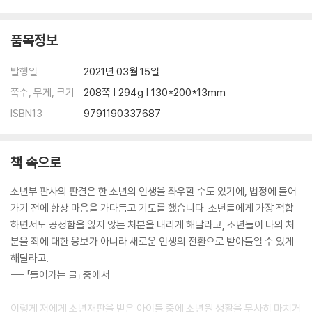
품목정보
발행일
2021년 03월 15일
쪽수, 무게, 크기
208쪽 | 294g | 130*200*13mm
ISBN13
9791190337687
책 속으로
소년부 판사의 판결은 한 소년의 인생을 좌우할 수도 있기에, 법정에 들어
가기 전에 항상 마음을 가다듬고 기도를 했습니다. 소년들에게 가장 적합
하면서도 공정함을 잃지 않는 처분을 내리게 해달라고, 소년들이 나의 처
분을 죄에 대한 응보가 아니라 새로운 인생의 전환으로 받아들일 수 있게
해달라고.
--- 「들어가는 글」 중에서
이렇게 저에게 소년재판을 받은 아이들 중에 소년원 생활을 무사히 마치거