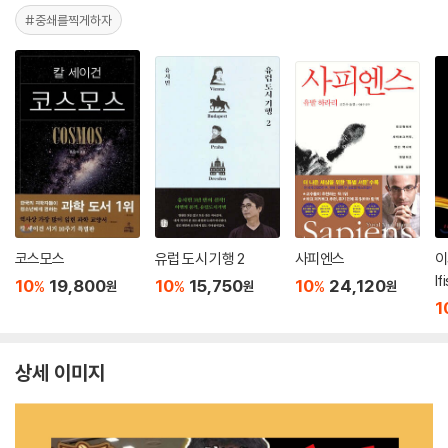
#중쇄를찍게하자
코스모스
유럽 도시 기행 2
사피엔스
이
lf
10
19,800
10
15,750
10
24,120
%
%
%
원
원
원
1
상세 이미지