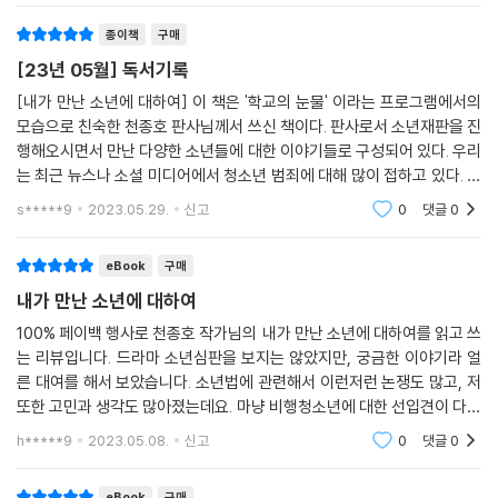
이도 그런 환경에 처해서는 안 된다고.
때문이에요.”
이 책은 이렇듯 가족 해체가 낳은 위기 상황의 아이들, 우리 사회가 방치하
종이책
구매
--- 「판사님 때문에 배고파도 참았어요」 중에서
고 외면한 아이들이 다시 희망을 찾아나가는 치유의 여정을 담았다. 나아
[23년 05월] 독서기록
가 이 책은 법을 넘어선 공감과 소통의 기록이자, 동시대를 살아가는 우리
뭐라고 핑계를 대든 지금의 사회상은 모두 우리 사회의 ‘어른들’이 만들어
[내가 만난 소년에 대하여] 이 책은 '학교의 눈물' 이라는 프로그램에서의
모두를 위한 뼈아픈 반성의 기록이다.
모습으로 친숙한 천종호 판사님께서 쓰신 책이다. 판사로서 소년재판을 진
낸 것입니다. 가정에서 일차적으로 폭력을 배우는 사회, 폭력을 대수롭지
행해오시면서 만난 다양한 소년들에 대한 이야기들로 구성되어 있다. 우리
않게 용인하는 사회에서 과연 아이들이 무엇을 배울 수 있었을까요? 대다
아직 이 아이들을 사랑하기에 늦지 않았다
는 최근 뉴스나 소셜 미디어에서 청소년 범죄에 대해 많이 접하고 있다. 댓
수 아이들은 이미 인간 대 인간으로 아픔과 슬픔을 공감할 능력을 서서히
이제는 버려진 거리가 아니라 스스로 선택한 길 위를 걷기를!
글이나 SNS에 짤막하게 남겨둔 글들을 보면 판사님께서 들어가는 글에서
잃어 가고 있습니다.
s*****9
2023.05.29.
신고
0
댓글
0
쓰셨듯이 그들
--- 「‘요즘 애들’이 문제라고?」 중에서
천종호 판사는 법정에서 재판을 통해 아이들과 소통하는 것에 그치지 않고
eBook
구매
법정 밖에서도 아이들을 만나고 보듬어 왔다. 아이들이 더 깊은 범죄의 나
학교폭력이 무서운 이유는 바로 여기에 있습니다. 실제로 괴로움을 이기지
락으로 빠지기 전에 아이들을 보호해줄 장치를 마련하겠다는 생각에 열정
내가 만난 소년에 대하여
못해 자살을 선택하는 아이들이 있기 때문입니다. 도대체 어떤 폭력을 당
적으로 동분서주했고, 그 결과 ‘청소년회복센터’를 설립할 수 있었다. 비행
100% 페이백 행사로 천종호 작가님의 내가 만난 소년에 대하여를 읽고 쓰
했기에 그 아이들은 자살이라는 극단적인 선택까지 가게 되었을까요? 다
소년의 가정은 대체로 결손가정이나 저소득층 가정이 많아 소년들을 24
는 리뷰입니다. 드라마 소년심판을 보지는 않았지만, 궁금한 이야기라 얼
행히 그런 선택을 하지 않는다고 해도 학교폭력을 당하게 되면 가해자에
시간 관리하는 것이 현실적으로 불가능하다. 그렇기 때문에 이런 소년들을
른 대여를 해서 보았습니다. 소년법에 관련해서 이런저런 논쟁도 많고, 저
대한 원망과 적개심으로 괴로워하거나 우울증에 시달리는 등 후유증이 심
가정에 돌려보내는 것은 재비행을 하라고 방치하는 것과 마찬가지다. 청소
또한 고민과 생각도 많아졌는데요. 마냥 비행청소년에 대한 선입견이 다소
각합니다.
년회복센터는 일종의 대안 가정으로 뜻있는 어른들이 소년들의 보호자가
있었던 제게는 이 책을 읽으면서 반성도 많이 하고 눈물도 많이 흘렸습니
h*****9
2023.05.08.
신고
0
댓글
0
--- 「재미난 학교? 재*난 학교?」 중에서
다. 소년범들이
되어 24시간 희로애락을 함께한다. 보호처분 기간 동안 청소년회복센터
에서 생활한 아이들의 재비행률은 아주 낮은 편이다. 그동안 받지 못한 따
eBook
구매