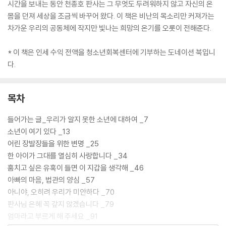
시간을 보내는 동안 천종호 판사는 그 무엇도 두려워하지 않고 자신의 온
몸을 던져 세상을 조금씩 바꾸어 왔다. 이 책은 비난의 목소리만 커져가는
차가운 우리의 공동체에 작지만 빛나는 희망의 온기를 오롯이 전해준다.
* 이 책은 인세 수익 전액을 청소년회복센터에 기부하는 도네이션 북입니
다.
목차
들어가는 글_우리가 알지 못한 소년에 대하여 _7
소년이 여기 있다 _13
어린 장발장들을 위한 변명 _25
한 아이가 그대를 열심히 사랑합니다 _34
훔치고 싶은 유혹이 들면 이 지갑을 생각해 _46
아빠의 마음, 법관의 양심 _57
아니야, 오히려 우리가 미안하다 _70
판사님 은혜 꼭 갚지 않겠습니다 _79
엄마라고 부르게 해 주세요 _91