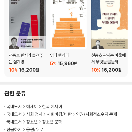
천종호 판사가 들려주
읽다 행하다
천종호 판사는 바울에
는 십계명
게 무엇을 물을까
5
15,960
%
원
10
16,200
10
16,200
%
%
원
원
관련 분류
국내도서
에세이
한국 에세이
국내도서
사회 정치
사회비평/비판
인권/사회적소수자 문제
국내도서
청소년
청소년 문학
선물하기
응원/위로