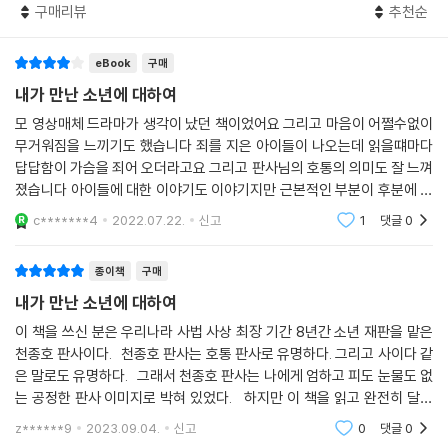
사건이 일어났을 때뿐입니다. 평소에는 있는 줄도 모르다가 충격적인 사건
구매리뷰
추천순
성장하기는 어렵다. 이러한 세태 속에서 청종호 판사는 ‘일진’에게 호되게
이 터지면 세상의 뾰족한 눈길이 모두 비행소년에게 쏠립니다. 그 눈길 어
호통치고, 그저 일을 무마하기에 급급한 어른들에게 쓴소리를 마다하지 않
디에도 호의는 없습니다. 이 아이들이 사고를 치기 전에 어떤 삶을 살았는
eBook
구매
았다. 법정에서는 매서운 호통으로 소년들을 떨게 만들었지만, 재판이 끝
지, 앞으로 어떤 삶을 살게 될지 생각하는 이들은 많지 않습니다.
나고 나면 열악한 소년들의 처지에 눈물 흘리고, 아이들의 가슴 아픈 이야
내가 만난 소년에 대하여
--- 「판사님 은혜 꼭 갚지 않겠습니다」 중에서
기에 귀기울여 왔다.
모 영상매체 드라마가 생각이 났던 책이었어요 그리고 마음이 어쩔수없이
그는 소년원으로 송치되는 열일곱 살 미혼모에게 배냇저고리를 선물하고,
무거워짐을 느끼기도 했습니다 죄를 지은 아이들이 나오는데 읽을떄마다
전화기 속에서는 엄마 목소리 대신 ‘결번입니다’라는 차가운 기계음만 흘
굶주림으로 돈을 훔친 자매에게 용돈을 넣은 지갑을 건네주며 훔치고 싶은
답답함이 가슴을 죄어 오더라고요 그리고 판사님의 호통의 의미도 잘 느껴
러나오고 있었지요. 상준이가 또 전화를 할까 봐 엄마가 아예 전화번호를
마음이 들면 이 지갑을 생각하라고 말한다. 가족이 한자리에 모여 밥 한 번
졌습니다 아이들에 대한 이야기도 이야기지만 근본적인 부분이 후분에 잘
해지했던 것입니다. 그때 상준이는 울면서 센터장 부인에게 이렇게 말했다
먹는 것이라는 소원이라는 아이의 말에 마음 아파하고, 오래 떨어져 있다
나와있어서 좋았던것 같아요 가정의 역할이 가장 중요하게 와닿았던 시간
c*******4
2022.07.22.
신고
1
댓글
0
고 합니다. “그래도 얼굴 한번 보고 싶었는데……. 멀리서라도 울 엄마가 어
이었네요
가 법정에서야 만나게 된 가족의 사연에 애틋해하기도 한다. 바쁜 업무 와
떻게 생겼는지 보고 싶었는데…….
중에도 틈나는 대로 그룹홈을 찾아가 아이들을 만나고 아이들이 차려준,
종이책
구매
--- 「엄마라고 부르게 해 주세요」 중에서
라면에 계란을 넣은 ‘삼계탕’ 밥상 앞에 같이 앉아 눈물짓기도 한다. 폭행사
내가 만난 소년에 대하여
건의 피해자 아이를 만나 격려를 아끼지 않고, 사건 뒤에 남겨진 아이의 인
“제가 의료소년원에 가게 되었을 때 판사님에 대한 원망을 아주 많이 했어
생을 다시 꽃피워내도록 돕는다. 부모와 사회가 방치한 아이들에게 잘못은
이 책을 쓰신 분은 우리나라 사법 사상 최장 기간 8년간 소년 재판을 맡은
요. 화가 나서 견딜 수가 없었어요. 그런데 거기에 있는 동안 판사님 책을
천종호 판사이다. 천종호 판사는 호통 판사로 유명하다. 그리고 사이다 같
크게 반성하고, 이제부터라도 제대로 살아야 한다고 채근한다.
읽게 되었어요. 그 책을 읽고 저는 마음속으로 판사님께 새사람이 되겠다
은 말로도 유명하다. 그래서 천종호 판사는 나에게 엄하고 피도 눈물도 없
천종호 판사는 거듭 말한다. 비행의 거푸집을 벗기면 삶의 부조리와 폭력
는 맹세를 했어요. 그 때문에 소년원 생활도 열심히 했고요. 고모님 댁을 나
는 공정한 판사 이미지로 박혀 있었다. 하지만 이 책을 읽고 완전히 달라
앞에 아무런 보호막 없이 내던져진 아이들의 유약함이 고스란히 드러난다
온 이후 7만 원으로 10일 동안 버텼고, 돈이 다 떨어진 이후부터는 계속 굶
졌다. 내가 알던 딱딱한 판사의 이미지, 내가 알던 비행소년에 대
고. 세상에는 누구도 겪어서는 안 되는 상황에 놓인 아이들이 많고, 어떤 아
z******9
2023.09.04.
신고
0
댓글
0
었어요. 하지만 절도를 하지는 않았어요. 그 이유는 제가 판사님께 한 약속