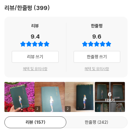
는 없지요. 그런데 사람들은 힘을 모으기보다 나누고 갈라치기를 더 좋아
다. 청소년부터 어른까지 쉽게 읽을 수 있도록 문장을 전부 다듬고 내용을
리뷰/한줄평
399
하는 것 같습니다. 착한 아이와 나쁜 아이, 문제아와 모범생, 위기 청소년과
풍성하게 보완하였으며 따뜻하고 정겨운 일러스트를 덧붙였다. 또한 소년
일반 청소년 등 참 많이도 나누고 벌려 놓았습니다. 어쩌면 이런 분별은 삶
법과 관련한 최근의 논쟁을 비롯해 법과 정의, 법치주의와 공동체에 대한
의 질곡을 한번도 경험한 적이 없는 사람들의 머릿속에서 나온 것일지도
글도 새롭게 수록했다.
리뷰
한줄평
모르겠습니다. 한 번이라도 삶의 질곡을 경험해 본 사람이라면 이것과 저
심각한 범죄를 저지른 소년들은 응당 엄벌로 다스려야 한다. 천종호 판사
9.4
9.6
것 사이의 경계가 얼마나 얇고 부서지기 쉬운 것인지 알 테니까요.
역시 엄중한 처벌를 내리는 것으로 유명하다. 그러나 비행과 재비행으로
--- 「훔치고 싶은 유혹이 들면 이 지갑을 생각해」 중에서
인한 책임을 오롯이 아이들에게만 전가시킨다면 배가 고파 빵을 훔친 아이
를 구제할 길은 사라져 버린다. ‘위험 수위를 넘은 이 아이들을 도대체 어떻
리뷰 쓰기
한줄평 쓰기
‘무책임한 부모 밑에서 태어난 게 네 죄가 아닌데……. 꿈많은 소녀의 소원
게 할 것인가?’라는 우리 사회의 성마르고 날 선 물음 앞에 천종호 판사는
이 겨우 온 가족이 모여 밥 한 끼 먹는 것이라는데, 그 작은 소원조차 들어
오히려 왜 어린 소년들이 비행으로 치닫게 되었는지 우리 사회가 어떻게
혜택 및 유의사항
혜택 및 유의사항
주지 못하는 부모를 원망조차 할 줄 모르는 여린 너의 마음이 무슨 죄가 있
그들을 내몰았는지 차분하게 되묻는다. 엄벌과 비난은 가장 쉬운 미봉책일
겠느냐. 사과해야 할 사람은 네가 아니라 오히려 우리 어른들이란다. 오히
뿐이다. 법이 미성년 범죄자를 사회에서 영원히 격리시키지 않고 기회를
려 우리가 미안하다. 외로운 네가 방황할 때 따뜻한 말 한마디 건네지 않은
주는 것은 ‘소년이란 누군가의 작은 도움과 격려 한마디에도 삶을 새로 빚
우리가, 어린 네가 죽고 싶을 만큼 힘들어할 때 손 내밀어 주지 못한 우리
6
어낼 수 있는 존재’이기 때문이다.
가, 너에게 좋은 환경을 만들어 주지 못한 우리가…….’
더보기
--- 「아니야, 오히려 우리가 미안하다」 중에서
“소년범의 범죄는 누구의 죄인가요?”
2
2
우리가 외면했던 소년들, 이 아이들의 인생 여행을 응원합니다
비행소년은 우리 사회의 투명인간입니다. 분명히 존재하는데 누구도 관심
리뷰
157
한줄평
242
을 두지 않는 아이들이기 때문입니다. 이 아이들이 존재감을 드러낼 때는
어른들이 마땅히 져야 할 책무를 다하지 않는 사회에서 아이들이 제대로