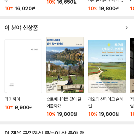
부
벼파는 대사 한마디가
나
10
16,650
%
원
있다
10
16,020
10
19,800
1
%
%
원
원
이 분야 신상품
더 가까이
슬로베니아를 같이 걸
레오의 산티아고 순례
저
어볼까요
길
람
10
9,900
%
원
10
19,800
10
19,800
1
%
%
원
원
이 책을 구입하신 분들이 산 분야 책