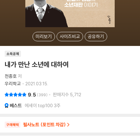
미리보기
사이즈비교
공유하기
소득공제
내가 만난 소년에 대하여
천종호
저
우리학교
2021.03.15.
9.5
판매지수
5,712
399
베스트
에세이 top100 3주
필사노트 (포인트 차감)
구매혜택