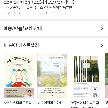
천종호 판사 “비행 청소년은
[내가 만난 소년에 대하여]
버려진 존재, 아무도 관심 없
‘소년재판 이야기’ 특별판
어”
2021.04.02.
2021.04.01.
배송/반품/교환 안내
이 분야 베스트셀러
사춘기 엄마의 오장육
너를 아끼며 살아라
누구에게나 가슴을 후
행