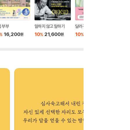
 부부
말하지 않고 말하기
달러구트 꿈 백화점 0
위버멘
16,200
10
21,600
10
16,020
10
1
%
%
%
%
원
원
원