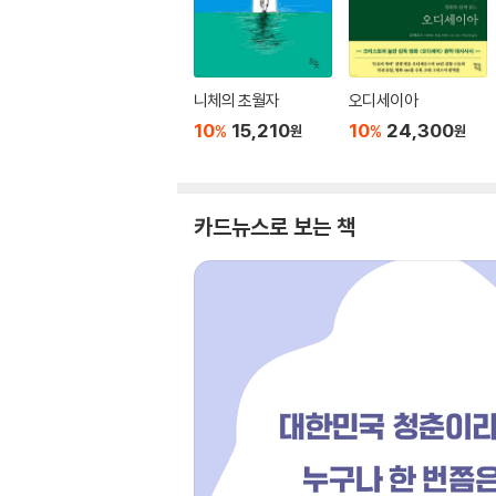
니체의 초월자
오디세이아
10
15,210
10
24,300
%
%
원
원
카드뉴스로 보는 책