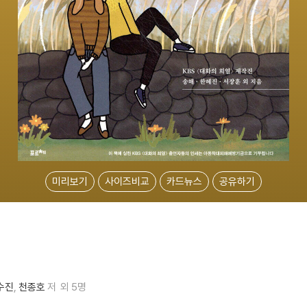
미리보기
사이즈비교
카드뉴스
공유하기
수진
천종호
저
외 5명