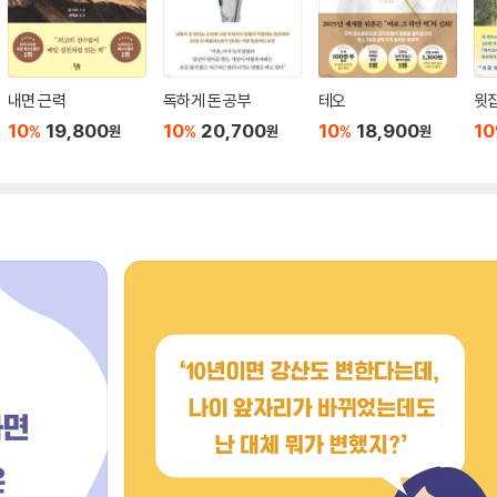
내면 근력
독하게 돈 공부
테오
윗집
10
19,800
10
20,700
10
18,900
10
%
%
%
원
원
원