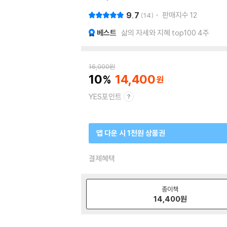
9.7
판매지수
12
14
베스트
삶의 자세와 지혜 top100 4주
16,000
원
10
14,400
YES포인트
앱 다운 시 1천원 상품권
결제혜택
종이책
14,400
원