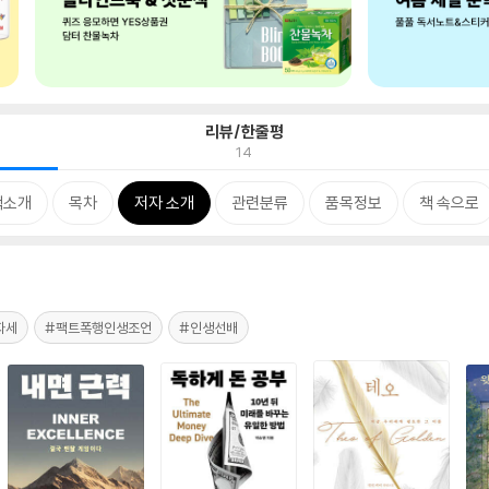
리뷰/한줄평
14
책소개
목차
저자 소개
관련분류
품목정보
책 속으로
자세
#팩트폭행인생조언
#인생선배