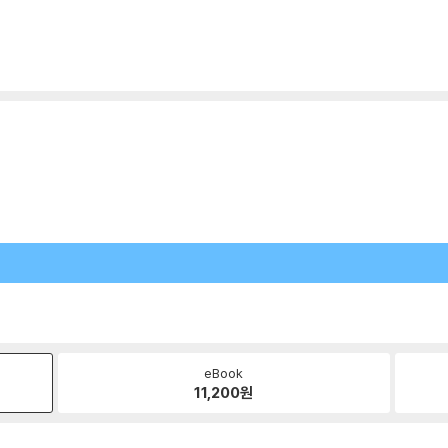
eBook
11,200
원