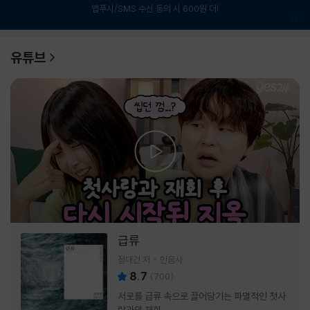
앱푸시/SMS 수신 동의 시 600원 더!
1
/
6
유튜브
급류
정대건 저
민음사
8.7
(
700
)
서로를 급류 속으로 끌어당기는 파멸적인 첫사