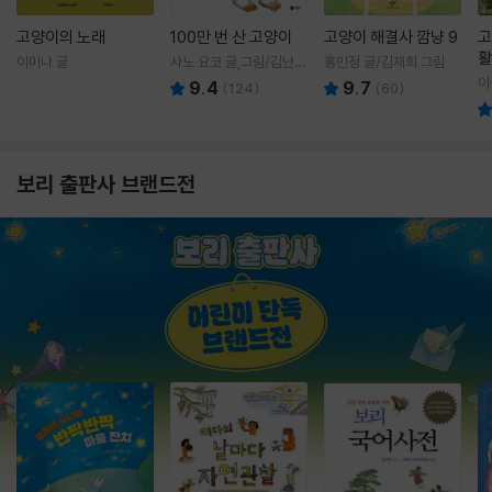
고양이의 노래
100만 번 산 고양이
고양이 해결사 깜냥 9
고
활
이미나 글
사노 요코 글,그림/김난주
홍민정 글/김재희 그림
렇
역
이
9.4
9.7
(
124
)
(
60
)
보리 출판사 브랜드전