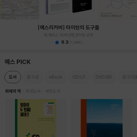
[예스리커버] 타이탄의 도구들
팀 페리스 저/박선령,정지현 공역
9.3
(
1,396
)
예스 PICK
도서
중고샵
eBook
CD/LP
DVD/BD
문구/GI
화제의 책
외국도서
세트도서