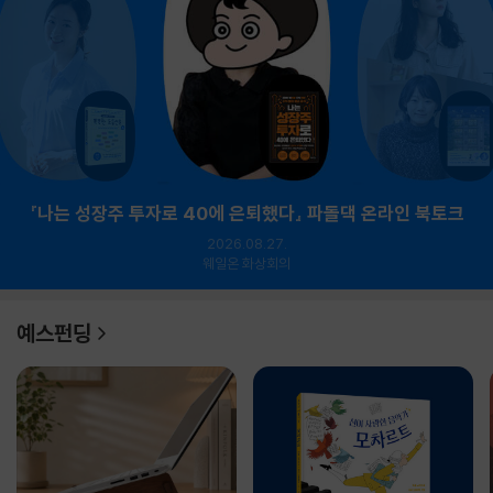
『나는 성장주 투자로 40에 은퇴했다』 파돌댁 온라인 북토크
2026.08.27.
웨일온 화상회의
예스펀딩