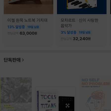
이젤 원목 노트북 거치대
모차르트 : 신이 사랑한
음악가
13% 달성중
19일 남음
3% 달성중
63,000
19일 남음
펀딩금액
원
32,240
펀딩금액
원
단독판매