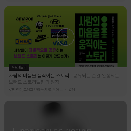
북트레일러
사람의 마음을 움직이는 스토리
공유되는 순간 완성되는
브랜드 스토리텔링의 원칙
로빈 랜디,그레그 브라운 저/최은아 역
알레