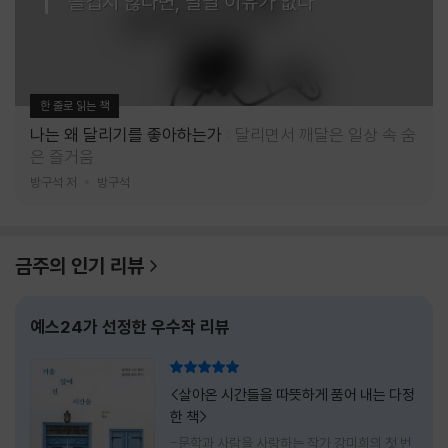
즐겁지 않다면, 달릴 이유가 없다
한 줄로 읽는 책
나는 왜 달리기를 좋아하는가
달리면서 깨달은 일상 속 숨
은 즐거움
방구석 저
방구석
금주의 인기 리뷰
예스24가 선정한 우수작 리뷰
리뷰 총점
<살아온 시간들을 따뜻하게 품어 내는 다정
한 책>
-문학과 사람을 사랑하는 작가 강미희의 첫 번