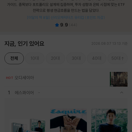
가이드. 종목보다 포트폴리오 설계에 집중하며, 투자 성향과 은퇴 시점에 맞는 ETF
전략으로 평생 현금흐름을 만드는 법을 담았다.
[이달의 책 8월] 산리오캐릭터즈 유리컵 (포인트 차감)
9.9
(
44
)
지금, 인기 있어요
2026.08.07 13:13 기준
전체
10대
20대
30대
40대
50대
오디세이아
HOT
1
에스콰이어
관련상품 보이기/감축