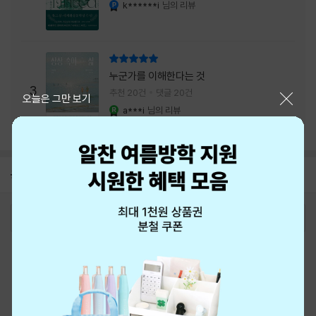
내는 최상의 시너지...
k******i
님의 리뷰
YES마니아 : 플래티넘
리뷰 총점
누군가를 이해한다는 것
3
추천 20건
댓글 20건
닫기
오늘은 그만 보기
a***i
님의 리뷰
YES마니아 : 로얄
공지
8월 신용카드 무이자할부 안내
2026-08-01
로그인
최근 본 상품
주문/배송
고객센터 1544-3800
티켓 1544-6399
중고샵 1566-4295
eBook 1:1문의/채팅상담
예스이십사(주) 사업자 정보
이용약관
개인정보처리방침
청소년보호정책