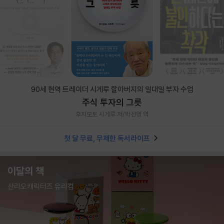
90세 현역 트레이더 시게루 할아버지의 일대일 부자 수업
주식 투자의 그릇
후지모토 시게루 저/박선영 역
첫 달 무료, 무제한 독서라이프
이달의 책
산리오캐릭터즈 유리컵