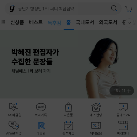
어린이
벤트
신상품
베스트
독후감
홈
국내도서
외국도서
중고샵
웰컴메뉴 모두보기
어린이
15
/
21
크레마클럽
독서기록
사은품
예스펀딩
클래스24
AI일문백답
리딩런
출석체크
혜택모음
매장안내