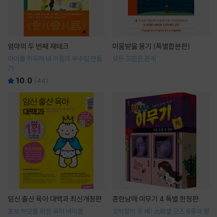
엄마의 두 번째 재테크
미움받을 용기 (특별합본판)
아이를 키우며 내 이름의 부수입 만들
모든 고민은 관계
기
10.0
(
44
)
임신 출산 육아 대백과 최신개정판
흔한남매 이무기 4 특별 한정판
초보 부모를 위한 육아 바이블
오싹함이 두 배! 스페셜 굿즈 6종과 함