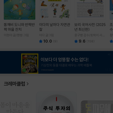
똥깨비 도니와 반짝반
이다의 날마다 자연관
보리 국어사전 (2025
조
짝 마을 잔치
찰
년 최신판)
수
이현아 글/핸짱 그림
이다 글그림
윤구병 감수/토박이 사전
정
편찬실 편
10.0
9.6
(
9
)
(
158
)
1
/
3
크레마클럽