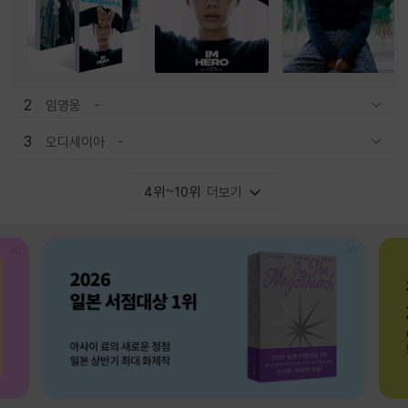
2
임영웅
관련상품 보이기/감축
3
오디세이아
관련상품 보이기/감축
4위~10위
더보기