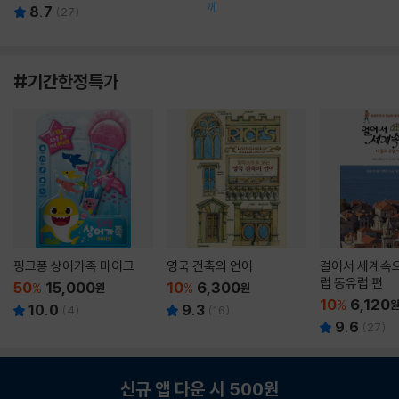
께
8.7
(
27
)
#기간한정특가
핑크퐁 상어가족 마이크
영국 건축의 언어
걸어서 세계속으
럽 동유럽 편
50
15,000
10
6,300
%
원
%
원
10
6,120
%
10.0
9.3
(
4
)
(
16
)
9.6
(
27
)
신규 앱 다운 시 500원