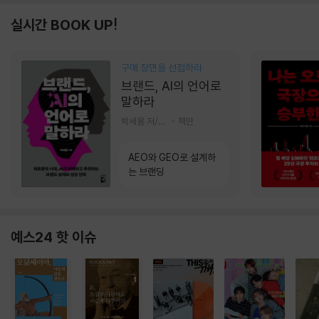
실시간 BOOK UP!
구매 장면을 선점하라
브랜드, AI의 언어로
말하라
박세용 저/정진호 그림
책만
AEO와 GEO로 설계하
는 브랜딩
예스24 핫 이슈