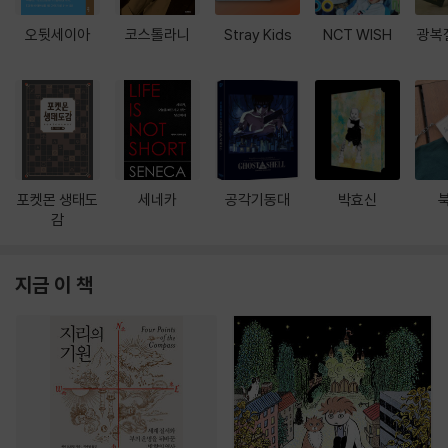
오뒷세이아
코스톨라니
Stray Kids
NCT WISH
광복
포켓몬 생태도
세네카
공각기동대
박효신
감
지금 이 책