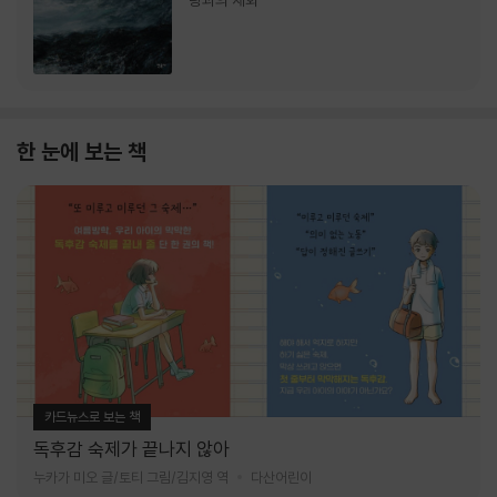
랑과의 재회
한 눈에 보는 책
카드뉴스로 보는 책
독후감 숙제가 끝나지 않아
누카가 미오 글/토티 그림/김지영 역
다산어린이