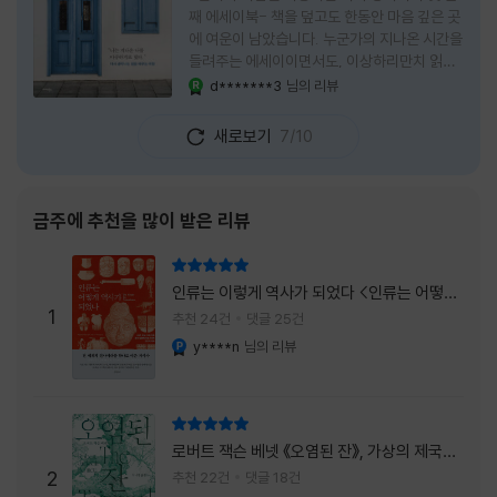
째 에세이북- 책을 덮고도 한동안 마음 깊은 곳
에 여운이 남았습니다. 누군가의 지나온 시간을
들려주는 에세이이면서도, 이상하리만치 읽는
사람 자신의 삶을 다시 돌아보게 만드는 책이었
d*******3
님의 리뷰
YES마니아 : 로얄
습니다. 그래서 이 책은 단순히 한 사람의 기록
으로 머물지 않고, 각자의 상처와 후회, 다 지나
새로보기
7/10
온 줄 알았던 마음의 결을 가만히 비추는 거울
처럼 다가왔습니다. 무엇보다 좋았던 점은 이
책이 큰 목소리로 삶의 답을 가르치려 하지 않
는다는 것, 대신 지나온 시간 속에서 비로소 알
금주에 추천을 많이 받은 리뷰
아차리게 되는 감정들, 놓아야 지켜지는 것들이
있고 무너지지 않는 것보다 다시 일어서는 일이
리뷰 총점
더 중요하다는 사실을 담담하게 보여줍니다. 그
인류는 이렇게 역사가 되었다 <인류는 어떻게
래서 읽는 내내 위로가 과장되지 않았고, 오히
1
역사가 되었나>
추천 24건
댓글 25건
려 그 절제된 진심 덕분에 더 오래 마음에 남았
y****n
님의 리뷰
YES마니아 : 플래티넘
습니다. 책 곳곳에
리뷰 총점
로버트 잭슨 베넷 《오염된 잔》, 가상의 제국이
주는 실감과 미스터리 사건의 치밀함이 이루어
2
추천 22건
댓글 18건