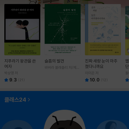
지푸라기 왕관을 쓴
슬픔의 발견
진짜 새랑 눈이 마주
웹
여자
쳤다니까요
단
바버라 블래츨리 저/제효
영 역
박상영 저
이이은 저
돌
9.3
10.0
(
21
)
(
12
)
클래스24