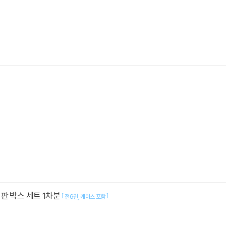
판 박스 세트 1차분
[
]
전6권
케이스 포함