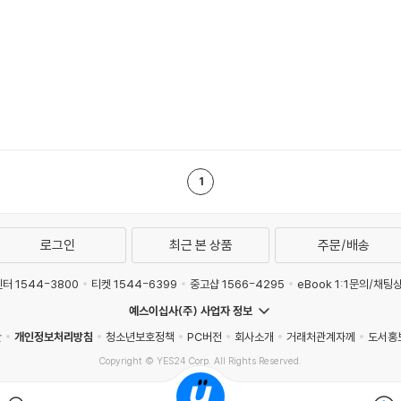
1
로그인
최근 본 상품
주문/배송
터 1544-3800
티켓 1544-6399
중고샵 1566-4295
eBook 1:1문의/채팅
예스이십사(주) 사업자 정보
관
개인정보처리방침
청소년보호정책
PC버전
회사소개
거래처관계자께
도서홍
Copyright © YES24 Corp. All Rights Reserved.