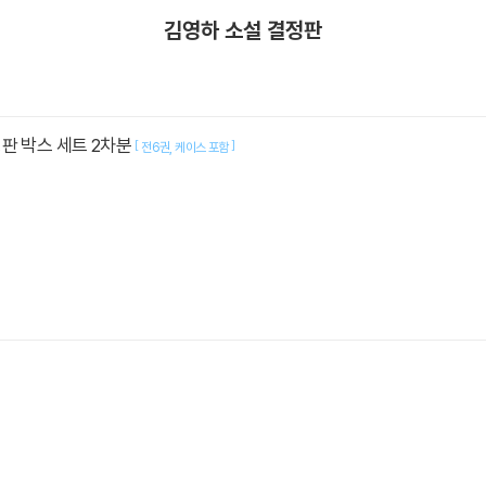
김영하 소설 결정판
판 박스 세트 2차분
[
]
전6권
케이스 포함