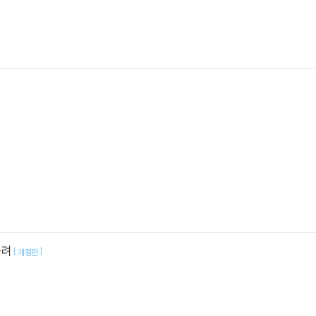
들려
[
]
개정판