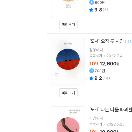
600원
9.8
(
5
)
미리보기
오직 두 사람
[도서]
[
개
김영하
저
복복서가
2022.7.4.
10
12,600
%
원
700원
9.2
(
14
)
미리보기
나는 나를 파괴
[도서]
김영하
저
복복서가
2022.5.23.
10
10,800