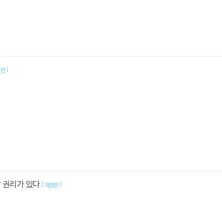
]
정판
할 권리가 있다
[
]
개정판