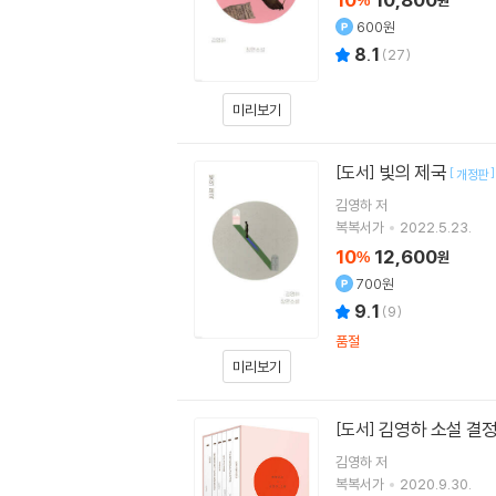
%
원
600원
8.1
(
27
)
미리보기
빛의 제국
[도서]
[
]
개정판
김영하
저
복복서가
2022.5.23.
10
12,600
%
원
700원
9.1
(
9
)
품절
미리보기
김영하 소설 결정
[도서]
김영하
저
복복서가
2020.9.30.