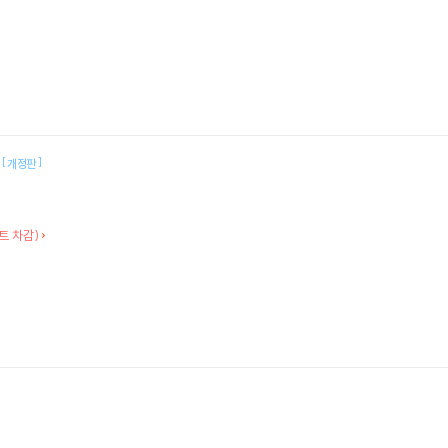
법
[
]
개정판
트 차감)