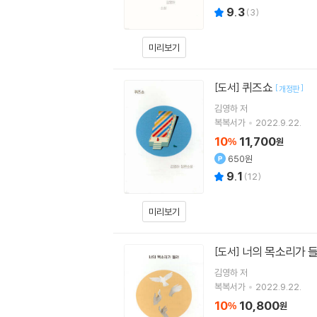
9.3
(
3
)
미리보기
퀴즈쇼
[도서]
[
]
개정판
김영하
저
복복서가
2022.9.22.
10
11,700
%
원
650원
9.1
(
12
)
미리보기
너의 목소리가 
[도서]
김영하
저
복복서가
2022.9.22.
10
10,800
%
원