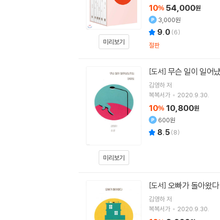
10
54,000
%
원
3,000원
9.0
(
6
)
미리보기
절판
무슨 일이 일어
[도서]
김영하
저
복복서가
2020.9.30.
10
10,800
%
원
600원
8.5
(
8
)
미리보기
오빠가 돌아왔다
[도서]
김영하
저
복복서가
2020.9.30.