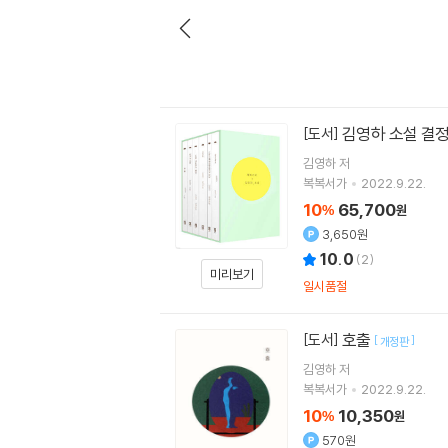
김영하 소설 결정
[도서]
김영하
저
복복서가
2022.9.22.
10
65,700
%
원
3,650원
10.0
(
2
)
미리보기
일시품절
호출
[도서]
[
]
개정판
김영하
저
복복서가
2022.9.22.
10
10,350
%
원
570원