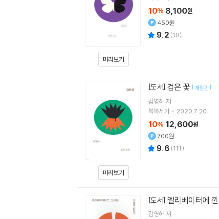
10
8,100
%
원
450원
9.2
(
10
)
미리보기
검은 꽃
[도서]
[
]
개정판
김영하
저
복복서가
2020.7.20.
10
12,600
%
원
700원
9.6
(
111
)
미리보기
엘리베이터에 낀
[도서]
김영하
저