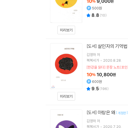
10
9,000
%
원
500원
8.8
(
10
)
미리보기
살인자의 기억
[도서]
김영하
저
복복서가
2020.8.28.
[한강을 읽다] 문장 노트(포인
10
10,800
%
원
600원
9.5
(
196
)
미리보기
아랑은 왜
[도서]
[
]
개정판
김영하
저
복복서가
2020.7.20.