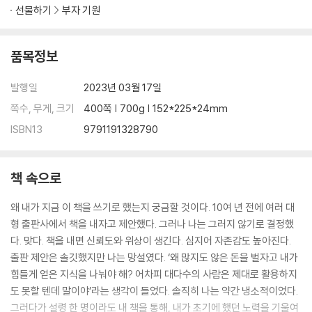
선물하기
부자 기원
산 기업으로
[12장] 리스크의 속성
품목정보
챔피언의 공통점 / 지켜내야 내 돈이다 / 타당한 원칙은 명확성을 제공한
발행일
2023년 03월 17일
다 / 잭 사범님의 교훈 / 손실은 더 많은 고생을 불러온다 / 2번 상승, 1번
쪽수, 무게, 크기
400쪽 | 700g | 152*225*24mm
하락 / 확신 갖기: 손실 조정 연습 / 시장의 판결 받아들이기 / 자신이 틀렸
ISBN13
9791191328790
을 때를 아는 것 / 큰 오류를 피하라 / 비자발적 장기 투자자가 되지 마라 /
내려가봐야 얼마나 내려갈까? / 카지노 방문 / 100만 분의 1 / 무엇이 다를
까? / 아주 좋은 조건 / 실수가 문제가 될 때 / 바보 같다는 생각이 들지 않
책 속으로
는다면 리스크를 관리하지 않는 것이다 / 왜 손절에 실패할까?
왜 내가 지금 이 책을 쓰기로 했는지 궁금할 것이다. 10여 년 전에 여러 대
[13장] 리스크 대처 및 통제 방법
형 출판사에서 책을 내자고 제안했다. 그러나 나는 그러지 않기로 결정했
다. 맞다. 책을 내면 신뢰도와 위상이 생긴다. 심지어 자존감도 높아진다.
생활 습관을 길러라 / 비상 계획 수립 / 손실은 기대 수익의 함수다 / 언제
출판 제안은 솔깃했지만 나는 망설였다. ‘왜 많지도 않은 돈을 벌자고 내가
손절해야 할까? / 투자자의 대죄를 피하라 / 실패 수용 / 미리 리스크를 확
힘들게 얻은 지식을 나눠야 해? 어차피 대다수의 사람은 제대로 활용하지
정하라 / 손절 원칙을 준수하라 / 손절 슬리피지에 대한 대응 / 연속적인 매
도 못할 텐데 말이야’라는 생각이 들었다. 솔직히 나는 약간 냉소적이었다.
수 실패에 대처하는 법 / 재난을 보장하는 관행 / 속도 조절법을 배워라 /
그러다가 설령 한 명이라도 내 책을 통해, 내가 초기에 했던 노력을 기울여