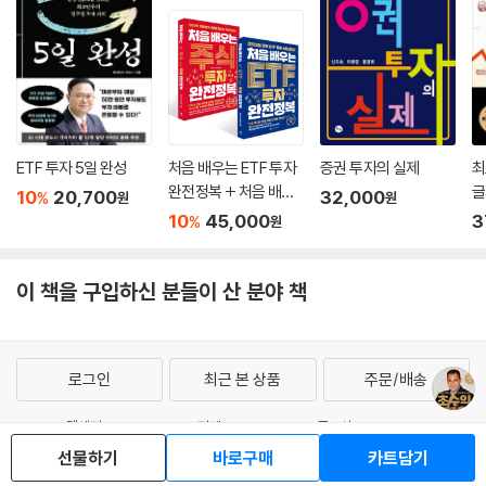
ETF 투자 5일 완성
처음 배우는 ETF 투자
증권 투자의 실제
최
완전정복 + 처음 배우
글
10
20,700
32,000
%
원
원
는 주식 투자 완전정복
10
45,000
3
%
원
세트
이 책을 구입하신 분들이 산 분야 책
로그인
최근 본 상품
주문/배송
고객센터 1544-3800
티켓 1544-6399
중고샵 1566-4295
선물하기
바로구매
카트담기
eBook 1:1문의/채팅상담