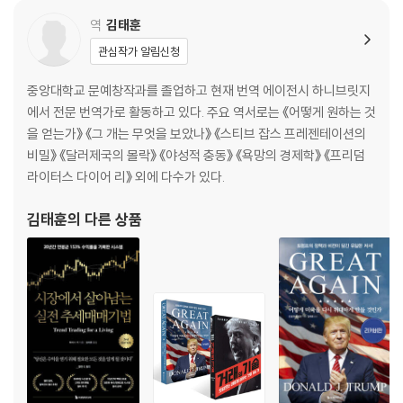
하락 국면: 투매 / 주가 성숙 주기 / 2단계를 짚어내는 방법 / 파도타기의
역
김태훈
타이밍 / 이 산의 어디까지 올랐을까? / 신뢰하되 검증하라 / 추세 반전에
관심작가 알림신청
주의하라 / 임박한 위험을 경고하는 금융주 / 귀가 아니라 눈을 믿어라 / 증
권사의 투자 의견 / 주가 움직임의 중대한 변화는 주요 경보 / 순풍을 타라
중앙대학교 문예창작과를 졸업하고 현재 번역 에이전시 하니브릿지
에서 전문 번역가로 활동하고 있다. 주요 역서로는 《어떻게 원하는 것
[6장] 범주, 산업군, 재료
을 얻는가》 《그 개는 무엇을 보았나》 《스티브 잡스 프레젠테이션의
비밀》 《달러제국의 몰락》 《야성적 충동》 《욕망의 경제학》 《프리덤
주도주 / 최고 경쟁 기업: 경쟁 상황을 주시하라 / 기관 선호 기업 / 실적 반
라이터스 다이어 리》 외에 다수가 있다.
등 기업(턴어라운드) / 경기 민감 기업 / 부진 종목을 멀리하라 / 특정 산업
군이 새로운 강세장을 이끈다 / 혁신은 새로운 기회를 창출한다 / 산업군
김태훈
의 다른 상품
주기 역학 / 주도주가 재채기를 하면 해당 산업군은 감기에 걸린다 / 신기
술은 구기술이 된다
[7장] 초점을 맞춰야 할 펀더멘털
무엇이 초수익을 이끄는가? / 왜 영업이익이 중요할까? / 예상과 서프라
이즈 / 어닝 서프라이즈 / 바퀴벌레 효과 / 모든 서프라이즈가 같은 것은 아
니다 / 애널리스트의 추정치 조정 / 대규모 이익은 대규모 관심을 끌어들