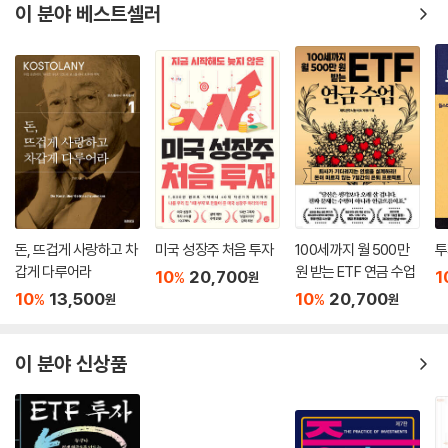
이 분야 베스트셀러
돈, 뜨겁게 사랑하고 차
미국 성장주 처음 투자
100세까지 월 500만
투
갑게 다루어라
원 받는 ETF 연금 수업
10
20,700
1
%
원
10
13,500
10
20,700
%
%
원
원
이 분야 신상품