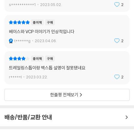
세파전략+추세+펀더멘탈+주도주+리스크관리=초수익.
s***********1
2023.05.02.
2
종이책
구매
베이스와 VCP 이야기가 인상적입니다
t******g
2023.04.06.
2
종이책
구매
트레일링스톱이랑 백스톱 설명이 잘못됐네요
r*****l
2023.03.22.
2
한줄평 전체보기
배송/반품/교환 안내