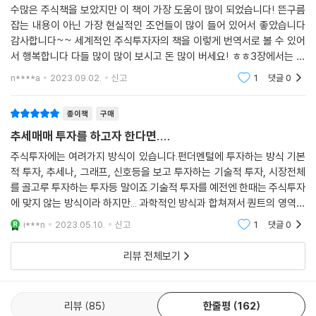
주식에 가장 도움이 되는 책
수많은 주식책을 보았지만 이 책이 가장 도움이 많이 되었습니다! 뜬구름
잡는 내용이 아닌 가장 현실적인 조언들이 많이 들어 있어서 좋았습니다
감사합니다~~ 세계적인 주식투자자의 책을 이렇게 번역서로 볼 수 있어
서 행복합니다 다들 많이 많이 보시고 돈 많이 버세요! ㅎㅎ3장에서는 저
자의 SEPA전략(정밀성 전략)에 대한 내용인데 5가지 핵심 요소는 1.추세
n****a
2023.09.02.
신고
1
댓글
0
2.펀더멘탈 3.재료 4.
종이책
구매
추세매매 투자를 하고자 한다면....
주식투자에는 여려가지 방식이 있습니다.펀더멘털에 투자하는 방식 기본
적 투자, 추세나, 그래프, 신호등을 보고 투자하는 기술적 투자, 시장전체
를 골고루 투자하는 투자등 말이죠.기술적 투자를 예전엔 한때는 주식투자
에 맞지 않는 방식이라 하지만... 과학적인 방식과 합쳐져서 퀀트의 영역으
로 들어섰다고 봅니다.기술적인 투자도 감정을 배제하고 숫자만 보고 기계
i***n
2023.05.10.
신고
1
댓글
0
적으로 투자한다
리뷰 전체보기