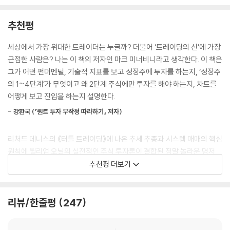
동의어가 되었다. 물론 수익을 내려면 매도 가격보다 낮은 가격에 매수해
도 있다. 하지만 이 책을 다 읽고 나면 그 생각을 더는 하지 않을 것이다. 『초
야 한다. 그렇다고 해서 반드시 역사적 저점이나 그 근처에서 매수해야 하
수익 성장주 투자(Trade Like a Stock Market Wizard)』는 그의 대표
추천평
는 것은 아니다. 시장은 개인적 의견이나 전문가의 예측보다 더 정확하다.
작 중 하나로 당연하지만 국내에 처음 소개되는 책이다.
새로운 강세장의 초반에 52주 신고가를 찍는 주식은 태동기에 있는 대박
세상에서 가장 위대한 트레이더는 누굴까? 더불어 ‘트레이딩의 신’에 가장
주식일 수 있다. 반면 52주 신저가 근처에 있는 주식은 기껏해야 매물대를
50%의 확률로 큰 수익을 올릴 수 있었던 이유!
근접한 사람은? 나는 이 책의 저자인 마크 미너비니라고 생각한다. 이 책은
처리해야 하며, 상방 모멘텀이 부족하다. 이런 주식은 연이어 저점을 낮출
그가 만들어 낸 비밀스러운 주식 투자 시스템,
그가 어떤 펀더멘털, 기술적 지표를 보고 성장주에 투자를 하는지, ‘성장주
수 있다. 신고가를 찍은 주식은 맞서 싸울 매물대가 없다. 이런 주식은 “내
SEPA의 다섯 가지 핵심 요소
의 1~4단계’가 무엇이고 왜 2단계 주식에만 투자를 해야 하는지, 차트를
가 뭔가 일을 벌이는 중인데, 사람들이 눈치채고 있네?”라고 말한다. 반면
어떻게 보고 진입을 하는지 설명한다.
신저가를 찍는 주식은 명백히 부진하다. 이런 주식은 투자자의 관심을 끌
마크 미너비니의 이력 중 흥미로운 사실은 중학교 중퇴라는 것이다. 많은
지 못하거나, 기관에 의해 대량으로 매도된다.
- 강환국 (『퀀트 투자 무작정 따라하기』 저자)
주식 대가가 그렇듯이 그 역시 산전수전을 겪었고, 그 과정에서 교훈을 얻
--- p.270
으며 지금의 자리까지 올랐다. 이 책에서 그는 SEPA라는 그만의 전략을
리처드 데니스의 《터틀 트레이딩》에 나온 추세 추종과 시스템 매매의 핵심
설명하고 있지만, 그는 그 역시 100% 맞는다고 말하지 않는다. 그가 말하
이런 말이 익숙하게 들리는가? 당신은 어떤 주식을 35달러에 매수했고, 3
원칙에 윌리엄 오닐의 실전적인 주식 투자론이 결합된 정말 놀라운 명저
는 확률은 50%다. 즉 그는 50%의 확률을 만들고자 많은 노력을 기울였
2달러에 매도하기를 주저한다. 뒤이어 주가는 26달러까지 떨어진다. 이제
로, 솔직히 혼자만 보고 싶은 책이다.
추천평 더보기
다.
매수가인 35달러에라도 매도할 수 있다면 기쁠 것이다. 그러나 주가는 16
- Systrader79 (『주식투자 ETF로 시작하라』 저자)
달러까지 떨어진다. 그제야 당신은 ‘작은 손실을 보고 빠져나갈 기회가 있
그의 SEPA 전략을 일부 소개하면 다음과 같다.
었는데 왜 26달러나 심지어 32달러에 팔지 않았지?’라고 생각한다. 투자
리뷰/한줄평
247
마크의 책은 모든 투자자의 책꽂이에 있어야 한다. 성장주 투자에 관해 내
자들이 이런 상황에 처하는 이유는 리스크에 대처하기 위한 적절한 계획
1. 추세: 대형 상승 종목의 초고수익 구간은 대부분 주가가 상승 추세를 그
가 읽은 것 중 가장 포괄적이다.
없이 자존심이 끼어들도록 놔두기 때문이다. 적절한 계획은 실천을 요구하
릴 때 등장했다.