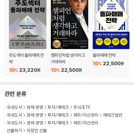
[10장] 그림 한 장이 백 마디 설명보다 낫다
차트가 초고수익을 달성하는 데 도움을 줄까? / 차트를 도구로 활용하라 /
차트는 원인이 아닌 결과다? / 기차가 정시에 오는가? / 먼저 해야 할 일 /
보합 구간을 찾아라 / 변동성 축소 패턴 / 축소 횟수 계산 / 기술적 발자국 /
변동성 축소는 무엇을 말해주는가? / 매물대 감지하기 / 왜 신고가 부근에
서 매수해야 할까? / 깊은 조정 패턴은 붕괴에 취약하다 / 시간 압축 / 흔들
기 / 수요의 증거를 확인하라 / 보합 이전의 급등 / 피봇 지점 / 피봇 지점에
주도섹터 돌파매매 전
챔피언처럼 생각하고
돌파매매 전략
서의 거래량 / 일중 거래량을 통한 추정 / 피봇 지점을 넘을 때까지 항상 기
략
거래하라
10
22,500
%
원
다려라 / 스쿼트와 반전 회복 / 돌파 실패 여부는 어떻게 알까? / 오전장 반
10
23,220
10
22,500
%
%
원
원
락에 대한 대응 / 모든 요소의 통합 / 관심 종목 구성 / 정상적인 반응과 테
니스공 액션 / 플랫폼을 갖춘 접시형 / 3C 패턴 / 추세 전환 과정 / 왜 추세
전환을 기다려야 할까? / 리버모어 시스템 / 실패 재설정 / 실패 피봇 재설
관련 분류
정 / 파워 플레이 / 탄탄한 펀더멘털 대 준비된 가격
국내도서
경제 경영
투자/재테크
주식/ETF
[11장] 아는 종목만 매수하지 마라
국내도서
경제 경영
투자/재테크
재무/자산관리
재테크일반
국내도서
경제 경영
투자/재테크
재무/자산관리
기본 베이스 / 기본 베이스가 형성될 시간을 줘라 / 누구도 검토하지 않는
선물하기
직장인 선물
기본 베이스 / 모든 개구리가 왕자가 되는 것은 아니다 / 혁신 기업에서 파