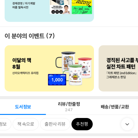
이 분야의 이벤트
7
리뷰/한줄평
도서정보
배송/반품/교환
247
정보
책 속으로
출판사 리뷰
추천평