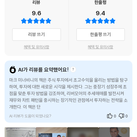
리뷰
한줄평
- 데이비드 라이언 (3회 연속 전미투자대회 우승자)
며, 그러기 위해서는 절제력이 필요하다. 그 부분은 내가 해줄 수 없다. 다
2. 펀더멘털: 대다수의 초고수익 구간은 영업이익, 매출, 마진이 개선되며
만 어떻게 하면 되는지는 가르쳐줄 수 있다.
9.6
9.4
나타났다. 이 요건은 대개 초고수익 구간이 시작되기 전에 실현된다.
--- p.371
대다수 트레이더는 미너비니가 기록한 최악의 수익률인 128퍼센트를 기
3. 재료: 크게 상승하는 모든 종목의 이면에는 재료가 있다. 재료가 항상 쉽
꺼이 자신의 최고 수익률로 삼을 것이다.
게 드러나는 것은 아니다. 그러나 기업의 이야기를 조금만 조사해보면 초
주식판이 당신에게 불리하다거나 개미 투자자는 이길 수 없다거나 전문가
리뷰 쓰기
한줄평 쓰기
고수익 잠재력을 지닌 종목에 대한 팁을 얻을 수 있다.
- 잭 슈웨거 (『시장의 마법사들』 저자)
만 시장에서 돈을 번다고 말하지 마라! 핑계에 불과하다. 나는 15살에 학교
4. 매수 지점: 대다수 초고수익 종목은 리스크는 적지만 급등할 수 있는 포
를 중퇴해서 돈도 없고, 배운 것도 없었다. 하지만 지금 그런 나도 주식시장
혜택 및 유의사항
혜택 및 유의사항
인트를 적어도 한 번, 때로는 여러 번 제공한다. 매수 타이밍을 잡는 일은
역사상 최고의 주식 책 중 하나다.
에서 큰돈을 벌고 있다. 내 사례에 비추어 당신은 얼마나 잘할 수 있을지 생
대단히 중요하다. 매수 타이밍을 잘못 잡으면 불필요하게 손절해야 하는
- [BookAuthority]
각해보라! 당신이 나보다 나은 성과를 거두지 못할 이유가 없다. 현명한 사
경우가 생기거나 돌파 후 다시 매수 시점 이하로 떨어질 때 빨리 매도하지
람은 실수로부터 배운다고 한다. 나는 여기서 한발 더 나아가 정말로 현명
AI가 리뷰를 요약했어요!
못해서 큰 손실을 입는다. 반면 강세장에서 매수 타이밍을 잘 잡으면 대규
한 사람은 다른 사람의 실수로부터 배운다고 생각한다. 나는 우리 시대의
모 상승으로 이어진다.
마크 미너비니의 책은 주식 투자에서 초고수익을 올리는 방법을 탐구
뛰어난 투자자와 혁신적인 사상가를 자세히 살피면서 그들의 철학을 따르
5. 매도 지점: 초고수익 속성을 드러내는 모든 종목이 수익으로 이어지는
하며, 투자에 대한 새로운 시각을 제시한다. 그는 중장기 성장주에 초
려고 했다. 나도 많은 실수를 저질렀지만 거기서부터 뼈저린 교훈을 얻었
점을 맞춘 투자 방법을 강조하며, 리버모어의 추세매매를 발전시켜
것은 아니다. 다수는 정확한 지점에서 매수해도 주가가 오르지 않을 것이
다.
재무와 차트 패턴을 중시하는 장기적인 관점에서 투자하는 전략을 소
다. 계좌를 보호하기 위해 손실이 난 포지션에서 강제로 빠져나오도록 손
개한다. 이 책은 단기 트레이딩과 달리 기업의 실적과 재무 상태를 중
--- p.397~398
절 지점을 설정해야 하는 이유다. 반대로 일정한 시점이 되면 보유 주식을
요시하며,
팔아서 수익을 실현해야 한다.
AI 리뷰가 도움이 되었나요?
0
0
이 책은 이 SEPA를 기반으로 이후 이야기를 전개해 나간다. 추세는 네 단