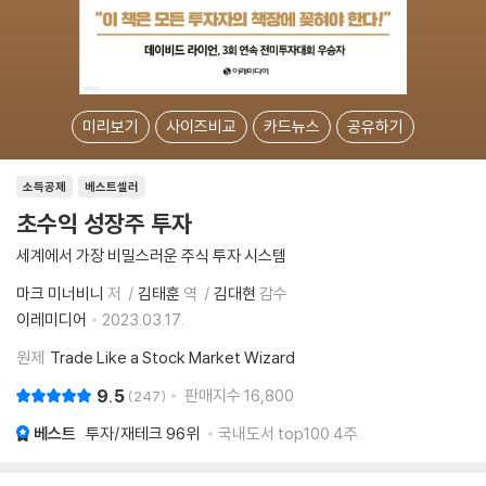
미리보기
사이즈비교
카드뉴스
공유하기
소득공제
베스트셀러
초수익 성장주 투자
세계에서 가장 비밀스러운 주식 투자 시스템
마크 미너비니
저
김태훈
역
김대현
감수
이레미디어
2023.03.17.
원제
Trade Like a Stock Market Wizard
9.5
판매지수
16,800
247
베스트
투자/재테크
96위
국내도서 top100 4주