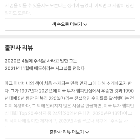
성공하면 규모를 키워라 / 분할 매수 대 물타기 / 손절선을 본전까지 높여
서 꿈을 이룰 수 있을지도 모른다는 생각이 들었다. 어쩌면 그 사람이 당신
야 할 때 / 모든 비율이 같은 것은 아니다 / 분산한다고 보호받는 건 아니다
일지도 모른다.
/ 눈밭을 맨발로 걸었던 이야기
--- p.33~34
책 속으로 더보기
감사의 글
모든 혁신은 결국 혁신이 아니게 된다. 그 과정에서 시장 침투와 최종적인
포화의 경로를 따른다. 이는 시대를 초월한 진실이다. 초기에 모든 새로운
출판사 리뷰
혁신(철도, 자동차, 라디오, 텔레비전, 컴퓨터, 인터넷 등)은 소수만 구매
할 수 있는 비교적 높은 가격 수준에서 시작한다. 그러다가 기술과 제조술
2020년 4월에 주식을 사라고 말한 그는
의 발전으로 신제품의 가격이 상대적으로 점차 낮아진다. 이는 갈수록 많
2021년 11월에 매도하라는 시그널을 던졌다
은 잠재 사용자들이 새로운 제품이나 서비스를 획득할 수 있는 시장 침투
로 이어진다. 그렇게 시간이 흐르면 시장 포화 상태에 이른다. 즉, 신제품을
마크 미너비니의 책이 처음 소개되는 만큼 먼저 그에 대해 소개하고자 한
구매하고 사용하는 모든 기업이나 가구가 이미 그것을 확보한다는 말이다.
다. 그가 1997년과 2021년에 미국 투자 챔피언십에서 우승한 것과 1990
자동차와 텔레비전이 좋은 사례다. 이 시장은 전반적인 단위 성장이 경제
년대에 5년 동안 연 복리 220%(!)라는 전설적인 수익률을 달성했다는 건
전반의 느린 성장으로 제한되는 가운데 대체 구매 시장이 된다.
이미 유명하다. 그 외에 알려지지 않은 사실을 언급하면, 미국 투자 챔피언
--- p.164
십 대회 Top 20 수상자 중 24명(2021년은 11명, 2020년은 13명)이 그
의 세미나에 참여한 제자이고, 2020년 4월 코로나 직후에 “주식을 사
주식시장에서 가장 흔히 듣는 말 중 하나는 “저가 매수, 고가 매도”다. 이
라”고 말한 그는 2021년 11월 하락장이 시작되고 두 달이 지난 시점에서
출판사 리뷰 더보기
말은 대다수 사람들이 주식으로 돈을 버는 방법에 대해 생각하는 방식과
미국 시장을 매도하라는 시그널을 던졌다는 것이다. 우연이라고 생각할 수