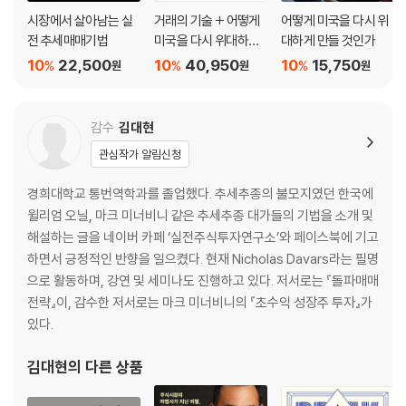
인다 / 재무제표에 나타난 실적 / 영업이익 증가율 상승 / 매출이 이익을 받
시장에서 살아남는 실
거래의 기술 + 어떻게
어떻게 미국을 다시 위
쳐주는 종목을 찾아라 / 추세를 확인하라 / 연 실적 / 박스권 돌파 연도를
전 추세매매기법
미국을 다시 위대하게
대하게 만들 것인가
찾아라 / 실적 개선 종목을 포착하는 법 / 증가율 감소는 위험 신호다
만들 것인가 세트
10
22,500
10
40,950
10
15,750
%
%
%
원
원
원
[8장] 이익의 질 평가
감수
김대현
영업외 수익 또는 일회성 수익 / 조정된 수치에 주의하라 / 일회성 비용 /
감가상각과 매출 이전 / 비용 삭감을 통한 수익 실현에 주의하라 / 마진 측
관심작가 알림신청
정 / 검증의 시간 / 기업 제시 가이던스 / 장기 전망 / 재고 분석 / 재고와 매
경희대학교 통번역학과를 졸업했다. 추세추종의 불모지였던 한국에
출을 비교하라 / 매출채권 분석 / 차등 공시 / 모든 실린더 가동: 코드 33
윌리엄 오닐, 마크 미너비니 같은 추세추종 대가들의 기법을 소개 및
해설하는 글을 네이버 카페 ‘실전주식투자연구소’와 페이스북에 기고
[9장] 주도주를 따르라
하면서 긍정적인 반향을 일으켰다. 현재 Nicholas Davars라는 필명
으로 활동하며, 강연 및 세미나도 진행하고 있다. 저서로는 『돌파매매
보조 맞추기 / 소외장, 기다리는 조정은 오지 않는다 / 최고의 종목은 먼저
전략』이, 감수한 저서로는 마크 미너비니의 『초수익 성장주 투자』가
저점을 찍는다 / 기회의 창 / 기조적 성장 주기 / 시장 주도주의 전형적 사
있다.
례 / 기술적 주제를 찾아라 / 어느 주도주를 먼저 매수해야 할까? / 양날의
검 / 주도주는 다가오는 난관을 예고한다 / 주도주를 매수하고 부진 종목
김대현
의 다른 상품
을 피하는 법을 배워라 / 언론을 걸러라