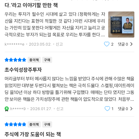
시장에서 큰돈을 벌고 있다. 내 사례에 비추어 당신은 얼마나 잘할 수 있을
추세매매의 아들, '이 책은 모든 투자자의 책장에 꽂혀야 한
지 생각해보라! 당신이 나보다 나은 성과를 거두지 못할 이유가 없다.’
다.'라고 이야기할 만한 책
우리는 투자가 필수인 시대에 살고 있다.(정확하게는 자
이 책을 읽고 나면 여러분도 할 수 있다는 걸 알게 될 것이다.
산을 지킨다는 표현이 적절한 것 같다.)이런 시대에 우리
는 가만히 있질 못한다.어떻게든 자산을 지키고 늘리고 궁
극적으로는 부자가 되는걸 목표로 우리는 투자를 한다.그
리고 우리는 그 과정에서 두려움, 어려움, 괴로움을 겪게
k*******e
2023.05.02.
신고
2
댓글
0
된다.나는 그런 어려움을 겪는 사람들에게 이 책에 대해서
이야기 해주고 싶다.나는 이 책을 보기 전
종이책
구매
초수익성장주투자
머리글부터 부터 예사롭지 않다는 느낌을 받았다.주식에 관해 수많은 책을
읽었지만 대부분 두번다시 펼쳐보는 책은 극히 드물다. 스캘핑,데이트레이
딩 을10년 이상 하다 방향을 틀기위해 구입했다. 매매는 단타 였지만 그동
안 보아온 책들은 가치성장주에 관한 책들이 압도적으로 많았다. 처음부터
마음을 사로잡는 이책을 적극 추천한다.
h*****9
2026.01.27.
신고
1
댓글
0
종이책
구매