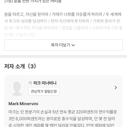
[1장] 읽을 만한 가치가 있는 머리글
꿈을 따르고, 자신을 믿어라 / 거래가 너희를 자유롭게 하리라 / 두 세계에
서 최고의 성과를 달성하다 / 먼저 자신에게 투자하라 / 기회와 준비가 만
날 때 / 영구적인 지식을 획득하라 / 열정을 기울여라 / 시작하기에 가장 좋
은 때 / 나눔의 시간
목차 더보기
[2장] 당신이 먼저 알아야 할 것
운은 필요 없다 / 작게 시작할 수 있다 / 이번이라고 해서 다르지 않다 / 가
저자 소개
3
장 큰 난관은 시장이 아니다 / 누구도 대신해주지 않는다 / 답을 맞히고 싶
은가, 아니면 돈을 벌고 싶은가? / 연습해도 완벽해지지 않는다 / 내가 모
의 투자를 좋아하지 않는 이유 / 주식투자는 사업이다 / 펀드 매니저처럼
저
마크 미너비니
투자하지 마라 / 통상적인 방식은 통상적인 결과를 낳는다 / 피할 수 없는
관심작가 알림신청
성공의 대가 / 하나라도 잘하려면 집중하라 / 트레이더 아니면 투자자? /
고난의 시기를 예상하라 / 기록은 깨어지기 위해 만들어진다
Mark Minervini
마크는 단 한분기의 손실과 5년 연속 평균 220퍼센트의 연수익률로
[3장] 세파® 전략
3만 6,000퍼센트라는 경이로운 총수익을 달성하며, 단 몇 천 달러
로 시작한 개인 계좌를 몇 백만 달러로 만들었다. 만약 계좌에 10만