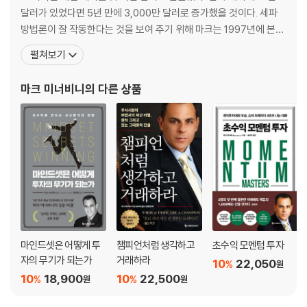
전환점의 시작 / 지식의 용광로 / 마침내 등장한 기술 / 투자 공부의 활용 /
달러가 있었다면 5년 만에 3,000만 달러로 증가했을 것이다. 세파
리더십 프로필 / 세파: 정밀성의 전략 / 세파의 다섯 가지 핵심 요소 / 확률
방법론이 잘 작동한다는 것을 보여 주기 위해 마크는 1997년에 본인
수렴 / 초고수익 속성 / 초고수익 종목은 어리다 / 크기는 중요하다 / 종목
돈 25만 달러를 들고 미국투자챔피언십에 참가했다. 그는 높은 레버
펼쳐보기
검색 / 하나의 접근법에 헌신하라
리지를 이용하는 선물, 옵션 트레이더들에 대항해 롱-온리 포트폴리
오 전략으로, 그에게 가장 근접한 자산관리 매니저 수익률의 거의 두
마크 미너비니
의 다른 상품
[4장] 가치에는 대가가 따른다
배인 연간 155퍼센트의 수익을 올리며 우
PER, 남용과 오해 / 저가 매수의 행복 / 저가의 함정 / PER이 높다고 배제
하지 마라 / 고성장은 애널리스트를 당황하게 만든다 / 어디가 높은가? 어
디가 낮은가? / 페라리가 현대보다 비싼 데는 이유가 있다 / 주가를 움직이
는 것은 가치가 아닌 사람이다 / 가치를 찾아서 / 마법의 숫자는 없다 / 주
의: 초저PER / PER의 속임수 / 한물간 주도주를 선호하는 현상 / PER은
심리의 바로미터다 / PEG(주가이익성장비율) / PER 상승에 대한 판단 /
이 모든 것의 의미
마인드셋은 어떻게 투
챔피언처럼 생각하고
초수익 모멘텀 투자
[5장] 추세에 따른 투자
자의 무기가 되는가
거래하라
10
22,050
%
원
10
18,900
10
22,500
%
%
원
원
추세와 친해지기 / 초고수익과 단계 분석 / 주가의 성숙: 4단계 / 1단계-무
시 국면: 보합 / 2단계-상승 국면: 매집 / 3단계-고점 국면: 분산 / 4단계-