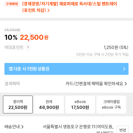
[경제경영/자기계발] 제로퍼제로 독서대/스틸 펜트레이
구매혜택
(포인트 차감)
25,000
원
10
22,500
YES포인트
1,250원 (5%)
5만원 이상 구매 시 2천원 추가 적립
앱 다운 시 1천원 상품권
결제혜택
카드/간편결제 혜택을 확인하세요
종이책
원제
eBook
크레마클럽
22,500
원
46,900
원
17,500
원
eBook 구독
배송안내
서울특별시 영등포구 은행로 11(여의도동,
변경