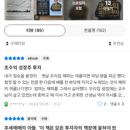
계 사이클로 대변할 수 있다. 우리는 2단계에서 사서 3단계에서 팔아야 한
다. 펀더멘털은 영업이익과 매출 상승률이다. 즉 영업이익과 매출이 꾸준
13
스포일러
히 상승하는 기업을 관심 종목에 넣어야 한다. 2단계로 보이는 위치에 있어
포함
더보기
도 펀더멘털이 받쳐 주지 않는다면 매수하면 안 된다. 재료와 매수 지점은
3
앞서 언급한 추세 및 펀더멘털과 연관되어 나타난다. 매도 지점은 손절점
으로 대변된다. 다른 말로는 익절점으로 이야기할 수도 있다. 이 방식은 리
리뷰
85
한줄평
162
스크를 최소화하기 위함이다. 3회 연속 전미투자대회 우승자인 데이비드
라이언은 ‘미너비니같이 위대한 투자자도 예측이 맞는 경우가 50퍼센트
구매리뷰
추천순
밖에 되지 않는다’며 이 사실을 믿을 수 있느냐고 되묻는다. 1990년대 5년
동안 연 복리 220%(!)라는 전설적인 수익률의 비결이 바로 여기에 있다.
eBook
구매
비자발적 장기 투자자가 되지 않은 덕분에 그는 큰 수익률을 거둘 수 있었
초수익 성장주 투자
다.
내가 짐승을 묻었어 ... 옛날 우리집 해피는 여름이면 마당 땅을 파곤 했다.
힘껏 팔 수 있는 만큼 판 다음에 배를 찬 바닥에 지지고 누워있는 것이 해피
그가 ‘주식의 신’으로 불리는 까닭은 바로 무엇을 살 것인지, 언제 살 것인
의 여름나기였다. 엄마는 해피를 그래서 싫어했다. 우리집 앞집에는 교수
지, 언제 팔 것인지에 대한 결정을 기가 막히게 내렸기 때문이다. 그리고 그
님이 살고 있었는데 중학교 때 이사 가고 은퇴한 선생님 댁이 이사를 오셨
비법을 이 책에서 공개하고 있다! 저자는 마지막 장에서 다음과 같이 말했
다. 전 집은 우리집 마당과 현관문이 보이는 뒷 주방 창문을 열지 않았는데
j******y
2024.10.05.
신고
2
댓글
0
다.‘주식판이 당신에게 불리하다거나 개미 투자자는 이길 수 없다거나 전
그 집
문가만 시장에서 돈을 번다고 말하지 마라! 핑계에 불과하다. 나는 15살에
종이책
구매
학교를 중퇴해서 돈도 없고, 배운 것도 없었다. 하지만 지금 그런 나도 주식