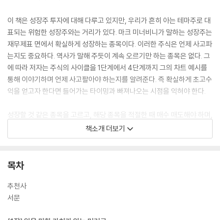
이 책은 성장주 투자에 대해 다루고 있지만, 우리가 흔히 아는 테마주로 대
표되는 위험한 성장주와는 거리가 있다. 마크 미너비니가 말하는 성장주는
재무제표 면에서 확실하게 성장하는 종목이다. 이러한 주식은 언제 사고파
는지도 중요하다. 역사가 말해 주듯이 계속 오르기만 하는 종목은 없다. 그
에 따라 저자는 주식의 사이클을 1단계에서 4단계까지 그의 차트 예시를
통해 이야기하며 언제 사고팔아야 하는지를 알려준다. 즉 확실하게 초고수
익을 얻고자 한다면 들어가는 타이밍과 빠져나오는 시점을 익혀야 한다.
성장할 것 같은 종목을 고르고, 해당 종목을 적절한 때 매수 매도해야 하며,
이 과정에서 잘못 들어갔다면 확실한 손절점을 정해서 손실을 보더라도 빠
책소개 더보기
져나와야 결과적으로 수익을 볼 수 있다는 것이다. 초고수익은 운으로 만
들어지지 않는다. 마크 미너비니가 공유한 투자법을 통해 모두 차세대 애
플, 구글, 스타벅스를 찾길 바란다.
목차
추천사
서문