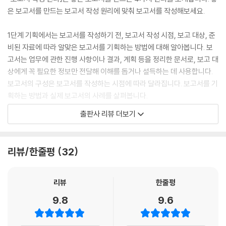
-대등한 관계의 도해
은 보고서를 만드는 보고서 작성 원리에 맞춰 보고서를 작성해보세요.
-상하 관계의 도해
1단계 기획에서는 보고서를 작성하기 전, 보고서 작성 시점, 보고 대상, 준
03 화살표로 정보의 관계를 분명하게 하라
비된 자료에 따라 알맞은 보고서를 기획하는 방법에 대해 알아봅니다. 보
-변화와 이동을 나타내는 한 방향 화살표
고서는 업무에 관한 진행 사항이나 결과, 계획 등을 정리한 문서로, 보고 대
-상호관계를 나타내는 화살표
상에게 꼭 필요한 정보만 전달해 이해를 돕거나 설득하는 데 사용합니다.
-분기를 나타내는 화살표
보고서의 구성은 보고서를 작성하는 시점에 따라 달라집니다. 보고서를 기
-결과를 나타내는 화살표
획하는 방법과 실제 보고서의 사례를 살펴봅니다.
-수렴을 나타내는 화살표
출판사 리뷰 더보기
-확산을 나타내는 화살표
2단계 논리에서는 보고서의 내용을 논리적으로 구성하는 방법에 대해 알
아봅니다. 보고 대상에게 보고서의 내용을 정확하고 이해하기 쉽게 전달하
04 시선을 최종 목적으로 이끌어라
기 위해 보고서의 제목에서부터 목차, 내용의 구조에 이르기까지 보고서를
리뷰/한줄평
32
논리적으로 정리하는 방법과 보고 대상에게 신뢰를 주는 보고서 작성법을
05 문장을 분해해 정보의 순서를 정리하라
소개합니다.
[전문가의 조언] 정보의 수를 먼저 인지하게 하라
리뷰
한줄평
3단계 직관에서는 보고서 작성자의 생각을 명확하게 정리해 꼭 필요한 내
9.8
9.6
06 목적에 맞는 도해를 사용하라
용만 보고 대상에게 전달하는 방법을 알아봅니다. 텍스트로만 정리된 문장
-목록형 도해
서술형 보고서의 내용을 쉽게 이해하기 위해서는 전체적인 구조를 먼저 파
-단계형 도해