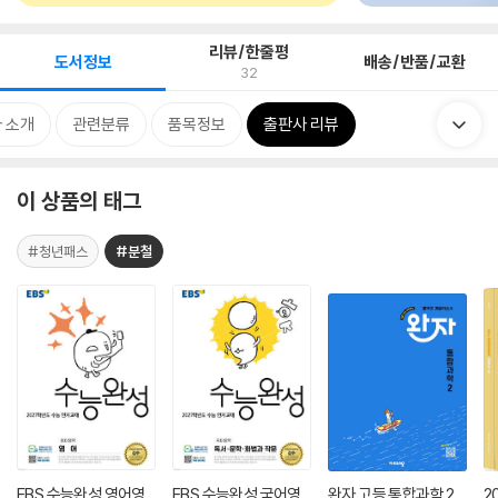
리뷰/한줄평
도서정보
배송/반품/교환
32
 소개
관련분류
품목정보
출판사 리뷰
이 상품의 태그
#청년패스
#분철
EBS 수능완성 영어영
EBS 수능완성 국어영
완자 고등 통합과학 2
2