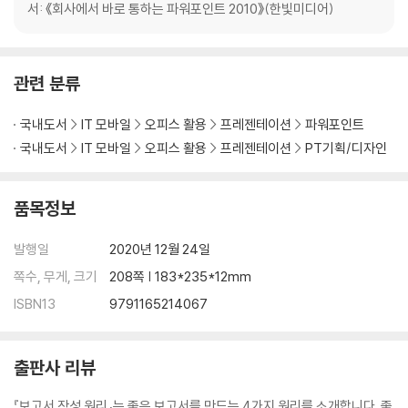
-Why - What - How의 흐름이 있는 목차
서: 《회사에서 바로 통하는 파워포인트 2010》(한빛미디어)
-내용 전개를 예측할 수 있는 목차
03 좋은 보고서는 내용의 구조가 다르다
관련 분류
-Why - What - How 흐름의 문장 서술형 보고서
-Why - What - How 흐름의 프레젠테이션형 보고서
국내도서
IT 모바일
오피스 활용
프레젠테이션
파워포인트
-과거, 현재, 미래의 시점을 포괄하는 구조
국내도서
IT 모바일
오피스 활용
프레젠테이션
PT기획/디자인
04 논리적인 보고서를 위한 로직트리
-why so - so what으로 피라미드의 결론과 이유 명확히 하기
품목정보
-피라미드 구조의 결론 작성
-문제해결을 위한 로직트리
발행일
2020년 12월 24일
[전문가의 조언] 복잡한 내용도 MECE로 분류하면 쉬워진다
쪽수, 무게, 크기
208쪽 | 183*235*12mm
[무작정 따라하기] 파워포인트로 로직트리 만들기
ISBN13
9791165214067
3단계: 직관
01 기본 도형으로 도해의 기본 토대를 만들어라
출판사 리뷰
02 정보의 위계를 만들어라
『보고서 작성 원리』는 좋은 보고서를 만드는 4가지 원리를 소개합니다. 좋