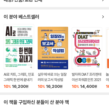
09 보고서의 시각적 구성 요소 ④ 이미지
이 분야 베스트셀러
-이미지: 가득찬 이미지는 말보다 강하다
-이미지: 이미지의 색을 추출해 활용하라
-이미지: 화면을 삼등분해 구성 요소를 배치하라
[무작정 따라하기] 삼분할선 그리기
[무작정 따라하기] 어두운 배경에 맞게 로고 이미지 밝기 조절하기
10 보고서의 시각적 구성 요소 ⑤ 아이콘과 여백
-아이콘: 시선의 구심점 역할을 아이콘
-여백: 여백으로 시선을 움직이게 하라
AI로 차트, 그래프, 인포
실무에 바로 쓰는 일잘
발자취 DIAT 프리젠테
놀
11 문서형 보고서를 프레젠테이션 보고서로 만들자
그래픽 한 번에 끝내기
러의 보고서 작성법
이션 파워포인트 2021
이
10
16,200
10
16,200
10
14,400
1
%
%
%
원
원
원
12 실제 사례 보고서 Before & After
이 책을 구입하신 분들이 산 분야 책
찾아보기