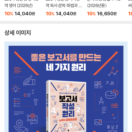
역 영어 (2026년)
역 독서·문학·화법과 작
(2026년용)
써
문 (2026년)
서
10
14,040
10
14,040
10
16,650
1
%
%
%
원
원
원
상세 이미지