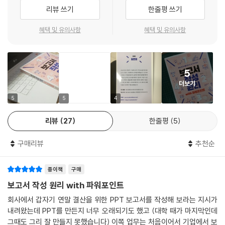
악해야 합니다. 도해는 도형을 이용해 정보를 시각화한 것으로, 도해를 활
리뷰 쓰기
한줄평 쓰기
-계층형 도해
용하면 시각화된 정보가 한눈에 들어오기 때문에 각 내용의 관계를 쉽게
-상승형 도해
파악할 수 있습니다. 도해는 작성자의 생각을 정리하는 기술이자, 보고 대
혜택 및 유의사항
혜택 및 유의사항
-순환형 도해
상에게 정보를 쉽게 전달할 수 있는 표현 기술입니다. 3단계 직관에서는
-방사형 도해
보고서의 내용을 직관적으로 전달할 수 있는 도해 활용 방법까지 소개합니
[무작정 따라하기] 파워포인트로 순환형 도해 만들기
다.
5
07 그래프를 이용해 정보를 전달하라
더보기
4단계 시각에서는 보고 대상이 필요한 정보를 쉽게 이해할 수 있도록 보고
-막대형 그래프로 크기를 나타내라
서의 구성 요소를 시각적으로 돋보이게 하는 방법에 대해 알아봅니다. 보
5
5
4
-원형 그래프로 비율을 나타내라
고서는 설득을 위한 도구로, 시각적으로 보기 좋은 보고서를 만들기 위해
-꺾은선형 그래프로 시간에 따른 추이를 나타내라
리뷰
27
한줄평
5
서는 무의미한 요소를 없애고 유의미한 요소로만 구성해야 합니다. 복잡한
[전문가의 조언] 기본 도형으로 직관적인 그래프 만들기
요소를 생략하고 정돈해 핵심만 드러나도록 하려면 보고서를 구성하는 텍
구매리뷰
추천순
[무작정 따라하기] 기본 도형으로 직관적인 그래프 만들기
스트, 표, 차트, 이미지 등을 보고서 디자인의 기본원리에 맞춰 배치하는
[무작정 따라하기] 파워포인트 도형으로 새로운 화살표 만들기
방법을 소개합니다.
종이책
구매
4단계: 시각
문서형 보고서는 텍스트 위주로 작성하기 때문에 디자인에 대한 부담이 없
보고서 작성 원리 with 파워포인트
01 보고서 디자인의 기본원리 ① 통일
지만, 프레젠테이션형 보고서는 도해, 배색, 배치 등을 동시에 신경 써야
회사에서 갑자기 연말 결산을 위한 PPT 보고서를 작성해 보라는 지시가
-통일: 반복과 연속성으로 전체를 통일하라
때문에 부담을 느낄 수밖에 없습니다. 실제 사례 보고서 Before & After
내려왔는데 PPT를 만든지 너무 오래되기도 했고 (대학 때가 마지막인데
에서는 실제 프레젠테이션형 보고서의 작성 과정을 살펴보면서 좀 더 좋은
그때도 그리 잘 만들지 못했습니다) 이쪽 업무는 처음이어서 기업에서 보