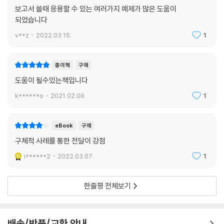
-회사 로고의 색을 활용하라
보고서 쓸때 응용할 수 있는 여러가지 예제가 많은 도움이
[무작정 따라하기] 파워포인트의 색 상자로 명도 조절하기
되었습니다
[전문가의 조언] 파워포인트의 색 상자로 색상, 명도, 채도를 조절하라
v**z
2022.03.15.
1
[무작정 따라하기] 로고에서 색상 추출하기
종이책
구매
06 보고서의 시각적 구성 요소 ① 텍스트
-텍스트: 위계의 순서대로 텍스트 크기를 조절하라
도움이 될수있는책입니다
-텍스트: 텍스트의 줄 간격을 조절해 분리하라
k******o
2021.02.09.
1
-텍스트: 텍스트의 색상 대비로 강조하라
eBook
구매
07 보고서의 시각적 구성 요소 ② 표
-표: 표에 질서를 부여하라
구체적 사례를 통한 전달이 강점
-표: 중요 항목을 강조하라
i******2
2022.03.07.
1
-표: 색상을 적게 써라
한줄평 전체보기
08 보고서의 시각적 구성 요소 ③ 차트
-차트: 보고 상황에 따라 간결하게 만들어라
-차트: 중요 항목을 강조하라
배송/반품/교환 안내
[무작정 따라하기] 차트의 눈금선 삭제하기