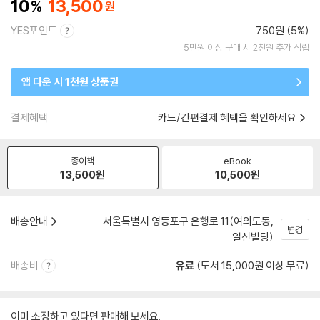
10
13,500
YES포인트
750원 (5%)
5만원 이상 구매 시 2천원 추가 적립
앱 다운 시 1천원 상품권
결제혜택
카드/간편결제 혜택을 확인하세요
종이책
eBook
13,500
원
10,500
원
배송안내
서울특별시 영등포구 은행로 11(여의도동,
변경
일신빌딩)
배송비
유료
(도서 15,000원 이상 무료)
이미 소장하고 있다면 판매해 보세요.