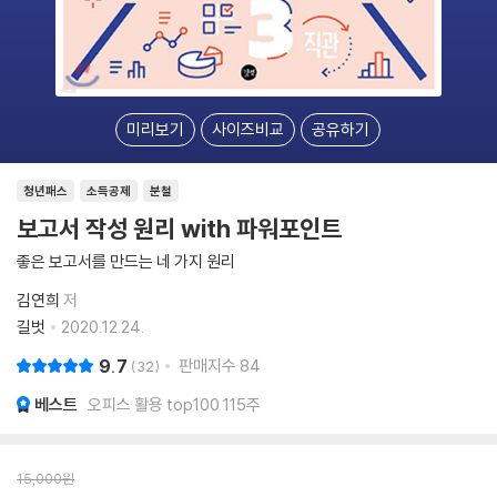
미리보기
사이즈비교
공유하기
청년패스
소득공제
분철
보고서 작성 원리 with 파워포인트
좋은 보고서를 만드는 네 가지 원리
김연희
저
길벗
2020.12.24.
9.7
판매지수
84
32
베스트
오피스 활용 top100 115주
15,000
원