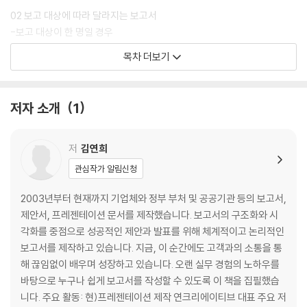
02 보고 대상에 따라 달라지는 보고서
-보고 대상이 한 명일 경우
-보고 대상이 여러 명일 경우
목차 더보기
03 자료 구성에 따라 달라지는 보고서
-텍스트 위주의 자료 구성
저자 소개
1
-도해 위주의 자료 구성
-표 위주의 자료 구성
-차트 위주의 자료 구성
저
김연희
-이미지 위주의 자료 구성
관심작가 알림신청
2단계: 논리
2003년부터 현재까지 기업체와 정부 부처 및 공공기관 등의 보고서,
01 좋은 보고서는 제목부터 다르다
제안서, 프레젠테이션 문서를 제작했습니다. 보고서의 구조화와 시
-목적과 해결방안을 알 수 있는 보고서
각화를 중점으로 성공적인 제안과 발표를 위해 체계적이고 논리적인
-목적과 기대효과를 알 수 있는 보고서
보고서를 제작하고 있습니다. 지금, 이 순간에도 고객과의 소통을 통
[전문가의 조언] 제목과 소제목을 정리하는 방법
해 끊임없이 배우며 성장하고 있습니다. 오랜 실무 경험의 노하우를
바탕으로 누구나 쉽게 보고서를 작성할 수 있도록 이 책을 집필했습
02 좋은 보고서는 목차부터 다르다
니다. 주요 활동: 현)프레젠테이션 제작 연크리에이티브 대표 주요 저