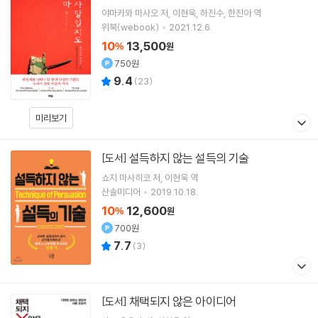
야마카와 마사오
저
이현욱
하진수
한진아
역
위북(webook)
2021.12.6.
10
13,500
%
원
750원
9.4
(
23
)
미리보기
설득하지 않는 설득의 기술
[도서]
쇼지 마사히코
저
이현욱
역
산솔미디어
2019.10.18.
10
12,600
%
원
700원
7.7
(
3
)
채택되지 않은 아이디어
[도서]