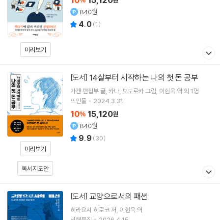
%
원
840원
4.0
(
1
)
미리보기
14살부터 시작하는 나의 첫 돈 공부
[도서]
가켄 편집부
글
카나
모도로카
그림
이현욱
역 외 1명
뜨인돌
2024.3.31.
10
15,120
%
원
840원
9.9
(
30
)
미리보기
독서지도안
교양으로서의 패션
[도서]
히라요시 히로코
저
이현욱
역
서해문집
2026.4.15.