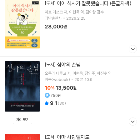
아이 식사가 잘못됐습니다 (큰글자책)
[도서]
이토 미쓰코
저
이현욱
역
김아람
감수
더난출판사
2026.2.25.
28,000
원
심야의 손님
[도서]
오쿠라 데루코
저
이현욱
장인주
하진수
역
위북(webook)
2021.10.9.
10
13,500
%
원
750원
9.1
(
30
)
미리보기
아마 사랑일지도
[도서]