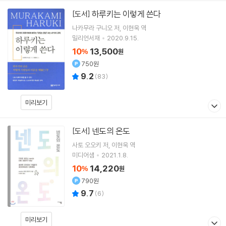
하루키는 이렇게 쓴다
[도서]
나카무라 구니오
저
이현욱
역
밀리언서재
2020.9.15.
10
13,500
%
원
750원
9.2
(
83
)
미리보기
넨도의 온도
[도서]
사토 오오키
저
이현욱
역
미디어샘
2021.1.8.
10
14,220
%
원
790원
9.7
(
6
)
미리보기