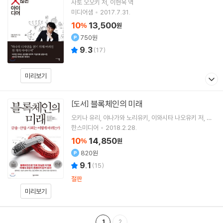
사토 오오키
저
이현욱
역
미디어샘
2017.7.31.
10
13,500
%
원
750원
9.3
(
17
)
미리보기
블록체인의 미래
[도서]
오키나 유리
야나가와 노리유키
이와시타 나오유키
저
이
현욱
역
한스미디어
2018.2.28.
10
14,850
%
원
820원
9.1
(
15
)
절판
미리보기
1
2