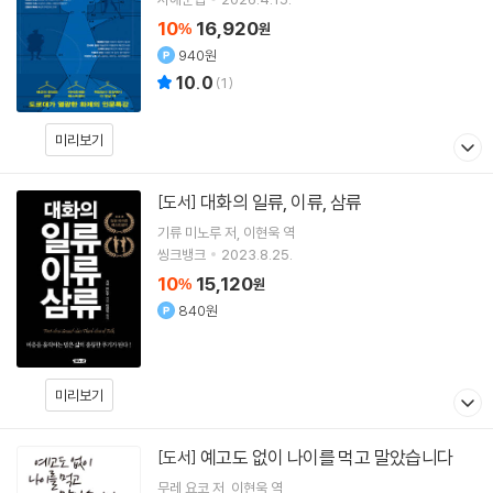
10
16,920
%
원
940원
10.0
(
1
)
미리보기
대화의 일류, 이류, 삼류
[도서]
기류 미노루
저
이현욱
역
씽크뱅크
2023.8.25.
10
15,120
%
원
840원
미리보기
예고도 없이 나이를 먹고 말았습니다
[도서]
무레 요코
저
이현욱
역