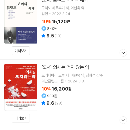
구리노 히로후미
저
이현욱
역
컴인
2022.2.24.
10
15,120
%
원
840원
9.5
(
19
)
미리보기
의사는 먹지 않는 약
[도서]
도리다마리 도루
저
이현욱
역
장항석
감수
더난콘텐츠그룹
2024.3.8.
10
16,200
%
원
900원
9.6
(
28
)
미리보기