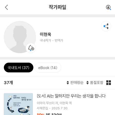
작가파일
이현욱
국내작가
번역가
국내도서 (37)
eBook (14)
37개
판매량순
품절포함
AI는 말하지만 우리는 생각을 합니다
[도서]
이마이 무쓰미
저
이현욱
역
서해문집
2025.7.30.
10
15,120