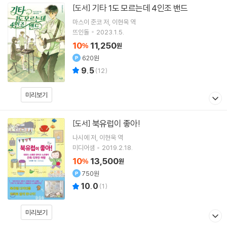
기타 1도 모르는데 4인조 밴드
[도서]
마스이 준코
저
이현욱
역
뜨인돌
2023.1.5.
10
11,250
%
원
620원
9.5
(
12
)
미리보기
북유럽이 좋아!
[도서]
나시에
저
이현욱
역
미디어샘
2019.2.18.
10
13,500
%
원
750원
10.0
(
1
)
미리보기