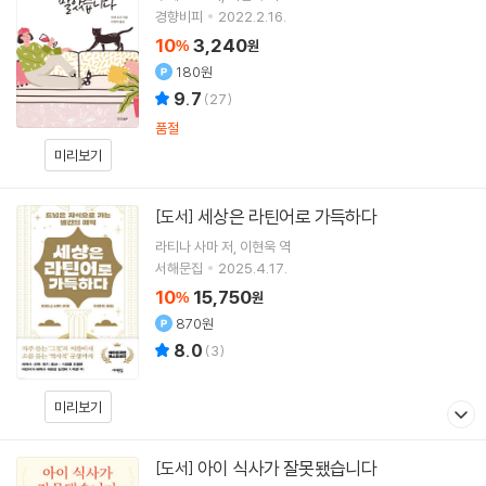
경향비피
2022.2.16.
10
3,240
%
원
180원
9.7
(
27
)
품절
미리보기
세상은 라틴어로 가득하다
[도서]
라티나 사마
저
이현욱
역
서해문집
2025.4.17.
10
15,750
%
원
870원
8.0
(
3
)
미리보기
아이 식사가 잘못됐습니다
[도서]