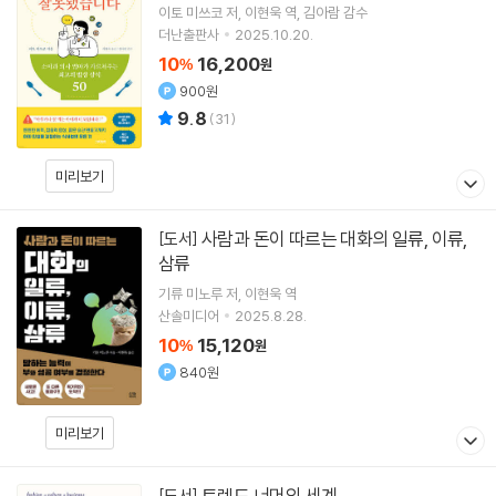
이토 미쓰코
저
이현욱
역
김아람
감수
더난출판사
2025.10.20.
10
16,200
%
원
900원
9.8
(
31
)
미리보기
사람과 돈이 따르는 대화의 일류, 이류,
[도서]
삼류
기류 미노루
저
이현욱
역
산솔미디어
2025.8.28.
10
15,120
%
원
840원
미리보기
트렌드 너머의 세계
[도서]