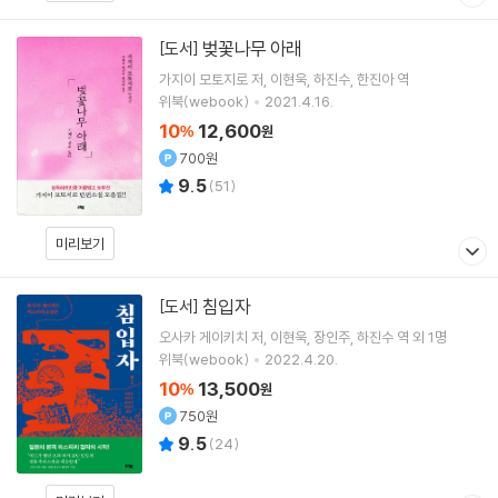
벚꽃나무 아래
[도서]
가지이 모토지로
저
이현욱
하진수
한진아
역
위북(webook)
2021.4.16.
10
12,600
%
원
700원
9.5
(
51
)
미리보기
침입자
[도서]
오사카 게이키치
저
이현욱
장인주
하진수
역 외 1명
위북(webook)
2022.4.20.
10
13,500
%
원
750원
9.5
(
24
)