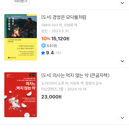
미리보기
경영은 모닥불처럼
[도서]
야마이 리사
저
이현욱
역
컴인
2023.5.31.
10
15,120
%
원
840원
9.4
(
15
)
의사는 먹지 않는 약 (큰글자책)
[도서]
도리다마리 도루
저
이현욱
역
장항석
감수
더난콘텐츠그룹
2024.10.15.
23,000
원