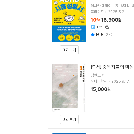
제시카 매케이브
저
정미나
북라이프
2025.5.2.
10
18,900
%
원
1,050원
9.8
(
27
)
미리보기
중독치료의 핵심 
[도서]
김한오
저
하나의학사
2025.9.17.
15,000
원
미리보기