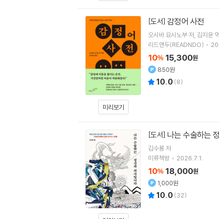
감정어 사전
[도서]
오시바 요시노부
저
김지윤
리드앤두(READNDO)
20
10
15,300
%
원
850원
10.0
(
8
)
미리보기
나는 수술하는 
[도서]
김수룡
저
미류책방
2026.7.1.
10
18,000
%
원
1,000원
10.0
(
32
)