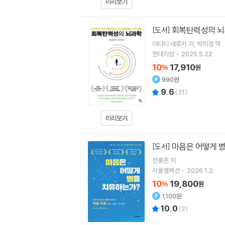
미리보기
회복탄력성의 
[도서]
아디티 네루카
저
박미경
역
현대지성
2025.5.22.
10
17,910
%
원
990원
9.6
(
31
)
미리보기
마음은 어떻게 
[도서]
전홍준 저
서울셀렉션
2026.1.2.
10
19,800
%
원
1,100원
10.0
(
2
)