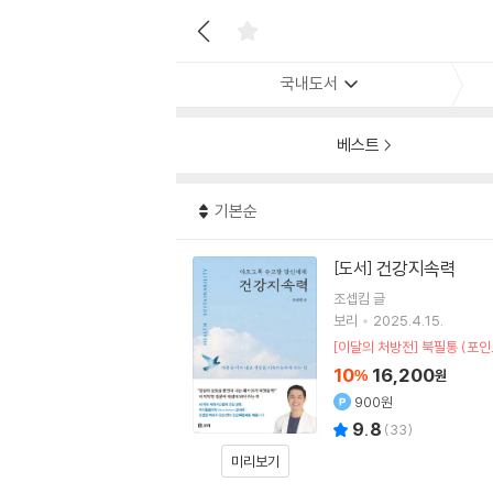
국내도서
베스트
기본순
건강지속력
[도서]
조셉킴
글
보리
2025.4.15.
[이달의 처방전] 북필통 (포인
10
16,200
%
원
900원
9.8
(
33
)
미리보기