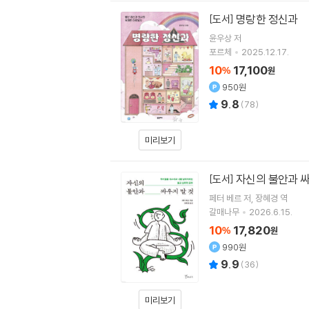
명랑한 정신과
[도서]
윤우상
저
포르체
2025.12.17.
10
17,100
%
원
950원
9.8
(
78
)
미리보기
자신의 불안과 
[도서]
페터 베르
저
장혜경
역
갈매나무
2026.6.15.
10
17,820
%
원
990원
9.9
(
36
)
미리보기