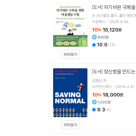
자기비판 극복을
[도서]
숀 코스텔로 훌리
홀리 예이
시원북스
2025.9.30.
10
15,120
%
원
840원
10.0
(
13
)
미리보기
정신병을 만드는
[도서]
김명남
역
사이언스북스
2014.3.31.
10
18,000
%
원
1,000원
9.3
(
6
)
미리보기