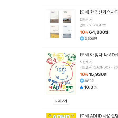
한 정신과 의사의
[도서]
김철권
저
안목
2024.4.22.
10
64,800
%
원
3,600원
아 맞다, 나 AD
[도서]
노현재
저
리드앤두(READNDO)
20
10
15,930
%
원
880원
10.0
(
5
)
미리보기
ADHD 사용 설
[도서]