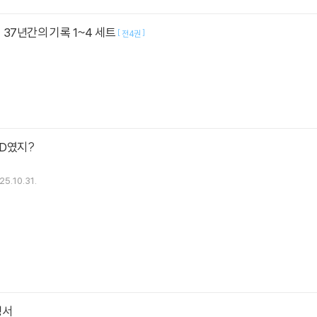
 37년간의 기록 1~4 세트
[
]
전4권
HD였지?
25.10.31.
명서