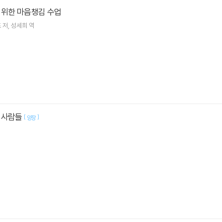
 위한 마음챙김 수업
츠
저
성세희
역
 사람들
[
]
양장