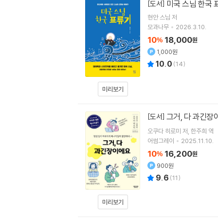
미국 스님 한국 
[도서]
현안 스님
저
모과나무
2026.3.10.
10
18,000
%
원
1,000원
10.0
(
14
)
미리보기
그거, 다 과긴
[도서]
오쿠다 히로미
저
한주희
역
어썸그레이
2025.11.10.
10
16,200
%
원
900원
9.6
(
11
)
미리보기