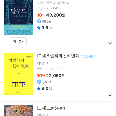
노먼 솔로몬
저
임요한
역
규장
2021.4.5.
10
43,200
%
원
480원
9.5
(
4
)
미리보기
카발라의 신비 열쇠
[도서]
[
]
개정증보판
김태항
저
하모니
2024.9.22.
10
22,050
%
원
1,220원
9.0
(
2
)
코란(꾸란)
[도서]
김용선 저