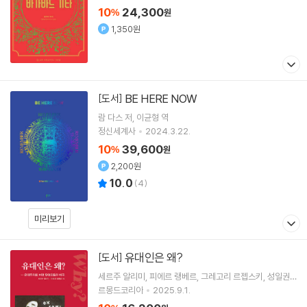
10
24,300
%
원
1,350원
BE HERE NOW
[도서]
람 다스
저
이균형
역
정신세계사
2024.3.22.
10
39,600
%
원
2,200원
10.0
(
4
)
미리보기
유대인은 왜?
[도서]
세르주 알리미
피에르 랭베르
그레고리 르젭스키
성일권
저 외 21명
르몽드코리아
2025.9.1.