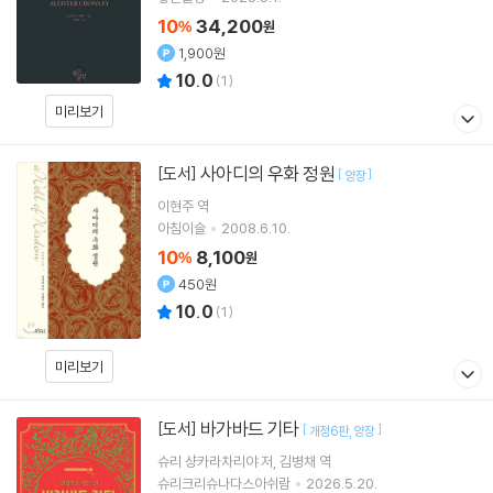
10
34,200
%
원
1,900원
10.0
(
1
)
미리보기
사아디의 우화 정원
[도서]
[
]
양장
이현주
역
아침이슬
2008.6.10.
10
8,100
%
원
450원
10.0
(
1
)
미리보기
바가바드 기타
[도서]
[
]
개정6판
양장
슈리 샹카라차리야
저
김병채
역
슈리크리슈나다스아쉬람
2026.5.20.