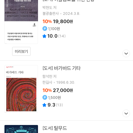
박현도
저
불광출판사
2024.3.8.
10
19,800
%
원
1,100원
10.0
(
14
)
미리보기
바가바드 기타
[도서]
함석헌
저
한길사
1996.6.30.
10
27,000
%
원
1,500원
9.3
(
13
)
탈무드
[도서]