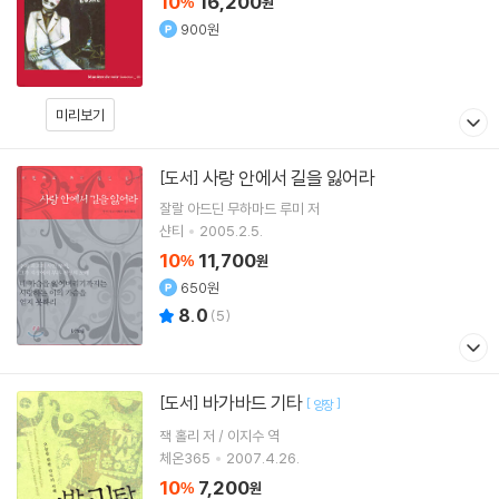
10
16,200
%
원
900원
미리보기
사랑 안에서 길을 잃어라
[도서]
잘랄 아드딘 무하마드 루미
저
샨티
2005.2.5.
10
11,700
%
원
650원
8.0
(
5
)
바가바드 기타
[도서]
[
]
양장
잭 홀리 저 / 이지수 역
체온365
2007.4.26.
10
7,200
%
원