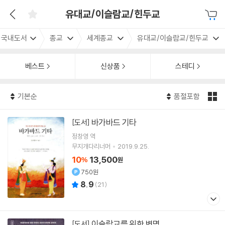
유대교/이슬람교/힌두교
국내도서
종교
세계종교
유대교/이슬람교/힌두교
베스트
신상품
스테디
기본순
품절포함
바가바드 기타
[도서]
정창영
역
무지개다리너머
2019.9.25.
10
13,500
%
원
750원
8.9
(
21
)
이슬람교를 위한 변명
[도서]