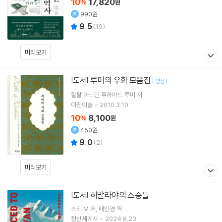
10
17,820
%
원
990원
9.5
(
19
)
미리보기
루미의 우화 모음집
[도서]
[
]
양장
잘랄 아드딘 무하마드 루미
저
아침이슬
2010.3.10.
10
8,100
%
원
450원
9.0
(
2
)
미리보기
히말라야의 스승들
[도서]
스리 M
저
배민경
역
정신세계사
2024.8.23.