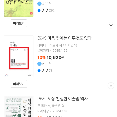
400원
7.7
(
20
)
미리보기
마음 밖에는 아무것도 없다
[도서]
라마나 마하르시 저 / 박지명 역
물병자리
2015.1.26.
10
10,620
%
원
590원
7.7
(
3
)
미리보기
세상 친절한 이슬람 역사
[도서]
존 톨란
저
박효은
역
미래의창
2024.1.30.