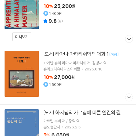
10
25,200
%
원
1,400원
9.8
(
8
)
미리보기
라마나 마하리쉬와의 대화 1
[도서]
[
]
양장
바가반 슈리 라마나 마하리쉬
저
김병채
역
슈리크리슈나다스아쉬람
2025.6.10.
10
27,000
%
원
1,500원
하시딤의 가르침에 따른 인간의 길
[도서]
마르틴 부버 저 / 장익 역
분도출판사
2026.2.5.
5
6,650
%
원