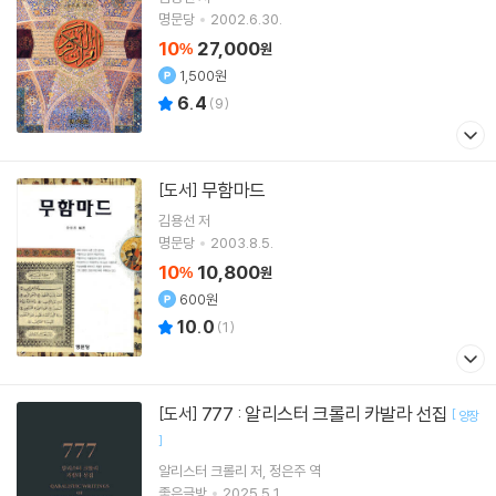
명문당
2002.6.30.
10
27,000
%
원
1,500원
6.4
(
9
)
무함마드
[도서]
김용선
저
명문당
2003.8.5.
10
10,800
%
원
600원
10.0
(
1
)
777 : 알리스터 크롤리 카발라 선집
[도서]
[
양장
]
알리스터 크롤리
저
정은주
역
좋은글방
2025.5.1.