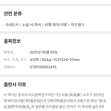
관련 분류
국내도서
소설/시/희곡
비평/창작/이론
작가 탐구
품목정보
발행일
2021년 06월 30일
쪽수, 무게, 크기
412쪽 | 604g | 153*224*21mm
ISBN13
9791159052415
출판사 리뷰
이 역서는 중국의 비교문학연구자인 가오쉬둥(高旭東) 교수가 2013년
에 베이징사범대학출판집단과 안휘대학출판사에서 공동으로 펴낸 『跨文
化視野中的魯迅』의 일부를 우리말로 옮긴 것이다. 이 역서에 실린 6부