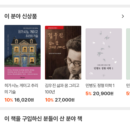
이 받았던 고전문화교육, 전통사대부의 구국구민(救國救民)의 우환의식
및 전통적 지식인의 기풍 등을 근거로 ‘루쉰은 정말로 전통을 모조리 반대
이 분야 신상품
했던가?’라는 질문을 던지고, ‘오직 유교와 도교 문화만이 루쉰을 낳을 수
있다’라고 대답한다. 그리하여 반전통의 배후에서 루쉰이 어떻게 전통을
계승하였는가를 살펴보기 위해, 루쉰이 서구문화를 수용한 전통기제와 반
전통의 전통기제를 분석하고, 루쉰의 불후관(不朽觀)과 전통문화의 계승
에 내재되어 있는 유가와 도가의 영향을 추적한다.
제6장 ‘전통과 현대 사이에서의 문화선택’에서 저자는 전통에 대처하는 루
쉰의 태도가 일생동안 끊임없이 변화하고 있음에 주목하면서, 루쉰의 문화
선택을 ‘전반(全盤) 반전통’으로 개괄하는 것은 편파적이라고 주장한다.
그리하여 그는 일본유학시절, ‘5·4’시기, 후기의 세 단계로 나누어 루쉰의
히가시노 게이고 추리
김우진 삶과 꿈 그리고
민병도 정형 미학 1
민
문화선택의 상이한 양상을 살펴본다.
의 기술
100년
5
20,900
5
%
원
10
16,020
10
27,000
%
%
원
원
이들 논문은 루쉰을 바라보는 저자의 관점이 서양, 혹은 서양문화와의 비
교를 토대로 이루어지고 있음을 보여주고 있다. 중국과 서양, 중국문화와
이 책을 구입하신 분들이 산 분야 책
서양문화의 대립과 차이가 루쉰을 통해 어떻게 수용되고 나아가 변증법적
통일을 이루는지, 그리고 이러한 각각의 과정이 중국의 근대화에서 어떤