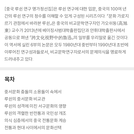
[중국 루쉰 연구 명가정선집]은 루쉰 연구에 대한 입문, 중국의 100여 년
간의 루쉰 연구의 정수를 이해할 수 있게 구성된 시리즈이다. 『문화 가로지
르기 관점에서 바라본 루쉰』은 중국의 비교문학연구자인 가오쉬둥(高旭
東) 교수가 2013년에 베이징사범대학출판집단과 안휘대학출판사에서
공동으로 펴낸 『跨文化視野中的魯迅』의 일부를 우리말로 옮긴 것이다.
이 역서에 실린 6부의 논문은 모두 1980년대 중반부터 1990년대 초반에
이루어진 연구성과들로서, 비교문학연구자로서의 문제의식을 명료하게
드러내주고 있다.
목차
중서문화 충돌의 소용돌이 속에서
루쉰의 중서문화 비교관
루쉰의 성격에 미친 서구문화의 영향
루쉰의 격렬한 반전통과 국민성 개조
의식 심층에서의 중국 전통문화 계승
전통과 현대 사이에서의 문화선택