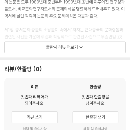
의 논문은 모두 1980년대 중반부터 1990년대 초반에 이루어진 연구성과
들로서, 비교문학연구자로서의 문제의식을 명료하게 드러내주고 있다. 이
역서에 실린 각각의 논문의 주요 문제의식은 다음과 같다.
제1장 ‘중서문화 충돌의 소용돌이 속에서’ 저자는 근대중국의 문화충돌과
관련된 사건들 가운데 루쉰과 직접적으로 관련된 사건으로 무술변법(戊
戌變法), 의화단운동(義和團運動), 신해혁명(辛亥革命)과 신문화운
출판사 리뷰 더보기
동(新文化運動)등을 들고 있다. 저자는 루쉰과 중서문화를 살펴보기에
앞서 우선 이들 사건이 가져온 근대 중국문화 충돌의 소용돌이 속에서 루
쉰이 어떤 태도를 보였는지, 그리고 당시의 문화 충돌이 루쉰에게 미친 영
리뷰/한줄평
0
향은 어떠했는지를 살펴보고 있다.
제2장 ‘루쉰의 중서문화 비교관’에서 저자는 루쉰의 중서문화의 비교관,
리뷰
한줄평
특히 중국 국민성에 대한 인식이 결코 단일하지 않으며, 심지어 모순된다
첫번째 리뷰어가
첫번째 한줄평을
는 점을 지적한다. 따라서 루쉰의 글 속에 나타난 일면을 근거로 중서문화
되어주세요.
남겨주세요.
에 대한 루쉰의 인식을 재단할 경우, ‘루쉰이 루쉰에 반대하는 현상’을 빚어
낼 것이라고 우려한다. 저자는 루쉰의 중서문화 비교관을 온전히 이해하기
리뷰 쓰기
한줄평 쓰기
위해 중국문화의 조숙과 서구문화의 정상적 발전을 비교의 기점으로 삼아
그의 중서문화 비교관 및 국민성의 해부에 대해 총체적으로 파악하고자 한
혜택 및 유의사항
혜택 및 유의사항