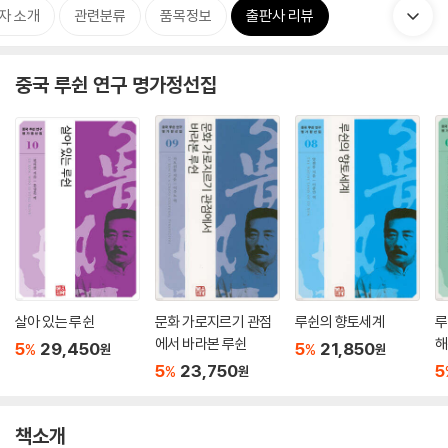
자 소개
관련분류
품목정보
출판사 리뷰
중국 루쉰 연구 명가정선집
살아 있는 루쉰
문화 가로지르기 관점
루쉰의 향토세계
루
에서 바라본 루쉰
해
5
29,450
5
21,850
%
%
원
원
5
23,750
5
%
원
책소개