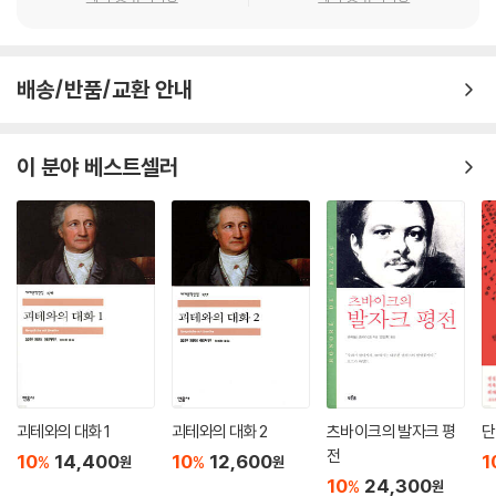
다.
제3장 ‘루쉰의 성격에 미친 서구문화의 영향’에서 저자는 과거의 루쉰 연
배송/반품/교환 안내
구가 과학주의와 인본주의의 대립적 측면만을 보았을 뿐 양자의 통일을 홀
시하였다고 비판하면서, 과학주의와 인본주의 차이와 연관이 일본 유학시
절의 루쉰 사상을 이해하는 데 매우 중요하다고 주장한다. 과학주의와 인
이 분야 베스트셀러
본주의의 대립과 통일이라는 관점에 기반하여 저자는 루쉰이 최종적으로
인본주의로 나아갔지만, 루쉰사상의 형성에 과학주의가 미친 영향 역시 무
시해서는 안 된다는 것을 강조한다.
제4장 ‘루쉰의 격렬한 반전통과 국민성 개조’에서 저자는 중서문화의 충돌
이 빚어낸 소용돌이 속에서 모든 복잡성과 정신문화위기가 루쉰에게 체현
되어 있음을 주목한다. 이러한 루쉰 사상의 복잡성과 심오성에도 불구하고
저자는 우선적으로 루쉰이 지니고 있는 ‘반역의 용사’로서의 성격을 지적
한다. 그리하여 루쉰의 급진적 반전통의 정신이 니체의 반역정신과 맞닿아
있으며, 중국문화전통에 비판적 성찰을 통해 국민성 개조에 힘을 쏟게 되
괴테와의 대화 1
괴테와의 대화 2
츠바이크의 발자크 평
단
었다고 분석한다.
전
10
14,400
10
12,600
1
%
%
원
원
10
24,300
%
원
제5장 ‘의식 심층에서의 중국 전통문화 계승’에서 저자는 어린 시절 루쉰