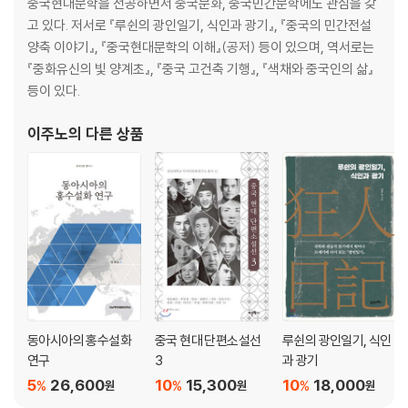
중국현대문학을 전공하면서 중국문화, 중국민간문학에도 관심을 갖
고 있다. 저서로 『루쉰의 광인일기, 식인과 광기』, 『중국의 민간전설
양축 이야기』, 『중국현대문학의 이해』(공저) 등이 있으며, 역서로는
『중화유신의 빛 양계초』, 『중국 고건축 기행』, 『색채와 중국인의 삶』
등이 있다.
이주노
의 다른 상품
동아시아의 홍수설화
중국 현대 단편소설선
루쉰의 광인일기, 식인
연구
3
과 광기
5
26,600
10
15,300
10
18,000
%
%
%
원
원
원