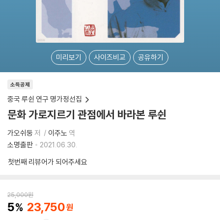
미리보기
사이즈비교
공유하기
소득공제
중국 루쉰 연구 명가정선집
문화 가로지르기 관점에서 바라본 루쉰
가오쉬둥
저
이주노
역
소명출판
2021.06.30.
첫번째 리뷰어가 되어주세요
25,000
원
5
23,750