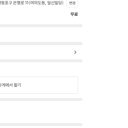
등포구 은행로 11(여의도동, 일신빌딩)
변경
무료
가게에서 팔기