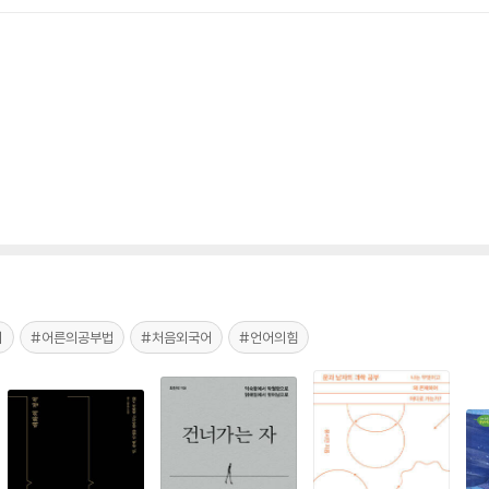
서
#어른의공부법
#처음외국어
#언어의힘