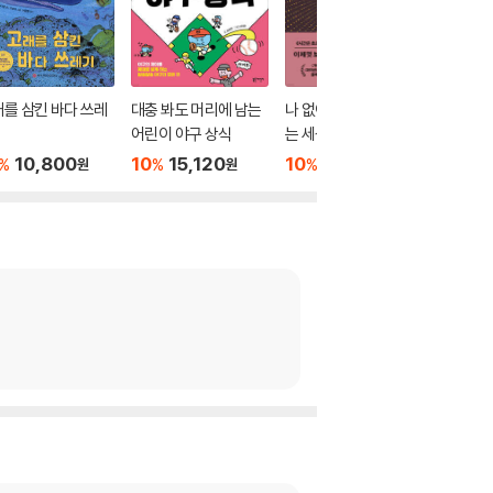
를 삼킨 바다 쓰레
대충 봐도 머리에 남는
나 없이는 존재하지 않
위기의 
어린이 야구 상식
는 세상
10
2
%
10,800
10
15,120
10
16,200
%
%
%
원
원
원