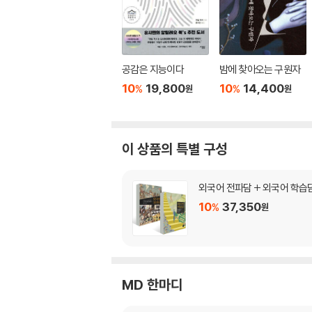
공감은 지능이다
밤에 찾아오는 구원자
10
19,800
10
14,400
%
%
원
원
이 상품의 특별 구성
외국어 전파담 + 외국어 학습
10
37,350
%
원
MD 한마디