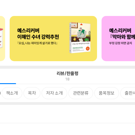
리뷰/한줄평
18
책소개
목차
저자 소개
관련분류
품목정보
출판사