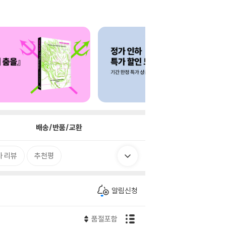
배송/반품/교환
 리뷰
추천평
알림신청
품절포함