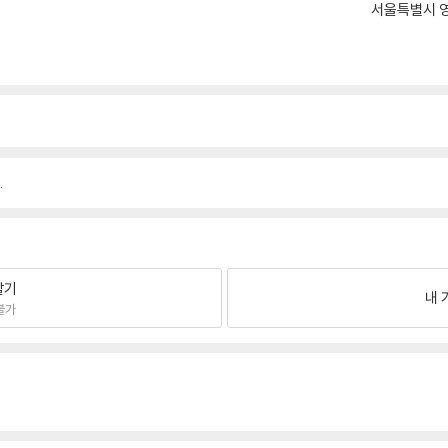
서울특별시 영
.
팔기
내 
불가