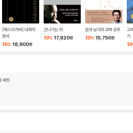
[예스리커버] 대화의
건너가는 자
문과 남자의 과학 공부
고래
정석
기
10
17,820
10
15,750
%
%
원
원
10
18,900
10
%
원
담 세트