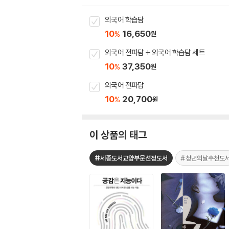
외국어 학습담
10
16,650
%
원
외국어 전파담 + 외국어 학습담 세트
10
37,350
%
원
외국어 전파담
10
20,700
%
원
이 상품의 태그
#세종도서교양부문선정도서
#청년의날추천도