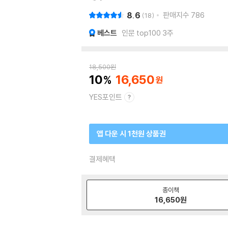
8.6
판매지수
786
18
베스트
인문 top100 3주
18,500
원
10
16,650
YES포인트
앱 다운 시 1천원 상품권
결제혜택
종이책
16,650
원